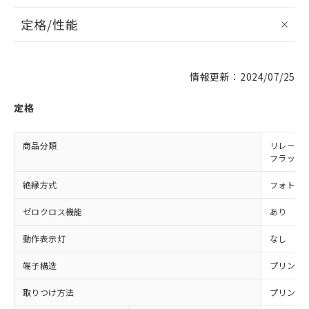
定格/性能
情報更新：2024/07/25
定格
商品分類
リレー同
フラット
絶縁方式
フォト・
ゼロクロス機能
あり
動作表示灯
なし
端子構造
プリント
取りつけ方法
プリント