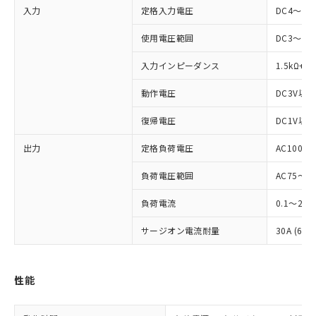
入力
定格入力電圧
DC4～24
使用電圧範囲
DC3～28
入力インピーダンス
1.5kΩ+2
※1 対応状況
動作電圧
DC3V以下
対応済み：EU RoHS指令（10物質）の
復帰電圧
DC1V以上
非含有に対応した製品が提供可能な商品で
す。
出力
定格負荷電圧
AC100～2
対応予定：EU RoHS指令（10物質）の非含
ご利用条件
有に対応した製品に切り替える予定のある
負荷電圧範囲
AC75～26
商品です。
対応予定なし：EU RoHS指令（10物質）の
負荷電流
0.1～2A
以下の条件をお読みいただき、同意のうえ
非含有に非対応の商品で、対応品を出す予
ご利用ください。
定はありません。
サージオン電流耐量
30A (60
調査・確認中：EU RoHS指令（10物質）の
本サービスは、当社制御機器事業取扱
※1 中国RoHS○×表
非含有の対応状況を調査中または確認中の
商品の当社在庫状況および標準価格
商品です。
性能
(税抜)を提供させていただくもので
「○」：最大均質材料含有率が中国RoHSの
非該当品：ライセンス料など無形物で、有
す。
基準値以下であることを示します。
害物質有無と関係のない商品です。
当社制御機器事業取扱商品の中には、