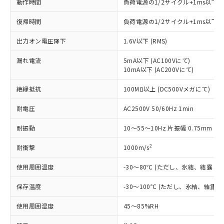
「×」：最大均質材料含有率が中国RoHSの
動作時間
仕入先様の事情により、非含有部品として
負荷電源の1/2サイクル+1ms以下
本サービスの対象外となる商品もある
基準値を超えていることを示します。
いたものが、含有品と判明した場合などや
当社は、これら貴社製品のうち、外国
ことをご了承ください。
復帰時間
「－」：未確認です。当社販売部門へお問
負荷電源の1/2サイクル+1ms以下
むを得ず変更することがあります。
為替および外国貿易法に定める商品
在庫状況および標準価格照会結果は、
い合わせください。
（以下｢規制貨物等」という）を輸出
記載している更新日時点での社内デー
出力オン電圧降下
1.6V以下 (RMS)
*EU RoHS指令（10物質）：
または国外への提供する場合は、日本
記
タに基づき作成されるものであり、閲
説明
鉛(Pb) 1000ppm以下、 水銀(Hg) 1000ppm以下、 カド
*中国RoHS10物質の基準値 (GB/T26572)：
国政府の輸出許可(または役務取引許
号
覧された時点での実際の在庫および標
ミウム(Cd) 100ppm以下、
漏れ電流
5mA以下 (AC100Vにて)
Pb(鉛) :1000ppm、 Hg(水銀) : 1000ppm、 Cd(カドミウ
可)を取得するなどの必要な手続きを
六価クロム(Cr(Ⅵ)) 1000ppm以下、ポリ臭化ビフェニル
ム) : 100ppm、
10mA以下 (AC200Vにて)
準価格とは異なる場合があることをご
類(PBB) 1000ppm以下、ポリ臭化ジフェニルエーテル類
Cr(Ⅵ)(六価クロム) : 1000ppm、 PBBs(ポリ臭化ビフェ
とります。
了承ください。
(PBDE) 1000ppm以下、フタル酸ビス(2-エチルヘキシ
○
一定数以上の在庫あり
ニル類) : 1000ppm、 PBDEs(ポリ臭化ジフェニルエーテ
当社は規制貨物を破棄する場合は、完
絶縁抵抗
100MΩ以上 (DC500Vメガにて)
ル) (DEHP)(別名：DOP) 1000ppm以下、フタル酸ブチ
正式な納期状況および標準価格はお客
ル類) : 1000ppm、
ルベンジル（BBP） 1000ppm以下、フタル酸ジブチル
全に破砕するなど、違法に輸出されな
DBP(フタル酸ジブチル) : 1000ppm、 DIBP(フタル酸ジ
様のお取引先、またはお客様担当のオ
（DBP） 1000ppm以下、フタル酸ジイソブチル
イソブチル) : 1000ppm、 BBP(フタル酸ブチルベンジ
△
一定数には満たないが在庫あり
耐電圧
AC2500V 50/60Hz 1min
いよう必要な手段を講じます。
ムロン制御機器販売店・当社販売員に
(DIBP) 1000ppm以下
ル) : 1000ppm、
当社は貴社製品を、核兵器、ミサイ
但し、RoHS指令で産業用監視および制御機器に対する
DEHP(フタル酸ビス(2-エチルヘキシル)) : 1000ppm
ご相談ください。
適用除外項目は除く。
耐振動
10～55～10Hz 片振幅 0.75mm (複
ル、化学兵器、生物兵器またはその他
－
在庫なし(最新の在庫状況につ
オムロン制御機器販売店や当社販売拠
フタル酸エステル類の４物質については閾値を超える意
武器並びにこれらの製造装置等に一切
いては、お客様のお取引先、ま
図的な使用がないことを確認しています。
点は「
販売ネットワーク
」をご確認
2
耐衝撃
1000m/s
※2 環境保護使用期限
使用いたしません。
たはお客様担当のオムロン制御
ください。
当社は、貴社製品を第三者に販売する
機器販売店・当社販売員にご確
在庫状況および標準価格結果を当社の
使用周囲温度
-30～80℃ (ただし、氷結、結露し
※2 対応予定月
「ｅ」：有害物質（10物質）のすべてが基
場合は、上記1、2および3の内容を当
認ください)
事前の承諾なく第三者に漏洩または開
準値以下であることを示します。
該第三者に通知します。また当社は、
示しないようお願いします。
保存温度
-30～100℃ (ただし、氷結、結露
部品在庫の切り替え状況などにより、予定
「10」：通常の使用状況下において有害物
販売先および販売に係わる関係者が違
マイパーツ機能（部品リスト作成サー
空
受注生産機種、また在庫状況の
月が前後することがあります。
質が外部に漏えいし、環境に深刻な影響を
法に輸出するおそれがある場合は、取
使用周囲湿度
45～85%RH
ビス）をご利用いただくには、I-Web
白
情報を公開していない機種
及ぼさない年数を意味します。
り引きをいたしません。
メンバーズにご登録されている必要が
「－」：未確認です。当社販売部門へお問