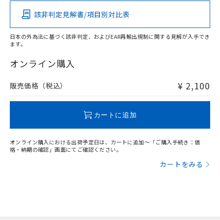
（イギリス
（ノルウェー
（フランス
（韓国
船舶規格）
船舶規格）
船舶規格）
船舶規格
中国 RoHS
注意事項・凡例
該非判定見解書/項目別対比表
No
No
No
No
日本の外為法に基づく該非判定、およびEAR再輸出規制に関する見解が入手でき
ます。
中国 RoHS表
※1 ※2
オンライン購入
この製品の規格認証/適合状況ページへ
Pb
Hg
Cd
Cr(VI)
その他の認証はこちらのページからご検索ください
¥ 2,100
販売価格（税込）
X
O
O
O
カートに追加
"対応済み"や非含有の記載がされた商品であっても、流通
在庫等で未対応品が混在する可能性があります。
オンライン購入における出荷予定日は、カートに追加～「ご購入手続き：価
非含有品が必要な際は、弊社営業部門もしくは販売店へお
格・納期の確認」画面にてご確認ください。
問い合わせください。
カートをみる
この製品のRoHS/REACH対応状況ページへ