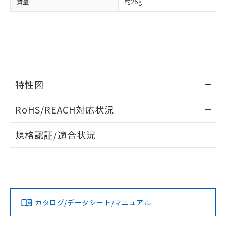
質量
約25g
あります。
い合わせください。
お客様が当ウェブサイト上で当社にご
※3 非含有証明書ダウンロード
登録された部品リストについて、当社
および当社の共同利用者が、当社の製
下記の非含有証明書をダウンロードするこ
品・サービスに関するお客様との取
とができます。
合意する
キャンセル
引・商談に必要な範囲で利用すること
をご了承ください。
EU RoHS指令（10物質）の非含有証明書
※当社の共同利用者とは、
"個人情報
特性図
51物質の非含有証明書（当社基準）
の共同利用に関して"
の「1.共同利
※本証明書は発行日時点で非含有を証明す
用者の範囲」に記載されている法人を
情報更新：2024/07/25
るもので、過去に遡って非含有を証明する
RoHS/REACH対応状況
指します。
ものではありません。
負荷電流-周囲温度定格
また、RoHS指令のフタル酸エステル類４
情報更新：2026/7/29
規格認証/適合状況
物質の対応では、対応完了までの期間は出
荷製品に未対応品が混在することから備考
EU RoHS
注意事項・凡例
UL認証
CSA認証
CEマーキング
欄に対応日を記載しておりました。
既に当社にて対応品への在庫切替を完了
No
No
N/A
していることから、特段のことがない限
対応状況
対応予定月
※1
※2
り、2022年1月12日より割愛しておりま
す。
カタログ/データシート/マニュアル
対応済み
LR型式承認
DNV型式承認
BV型式承認
KR型式承