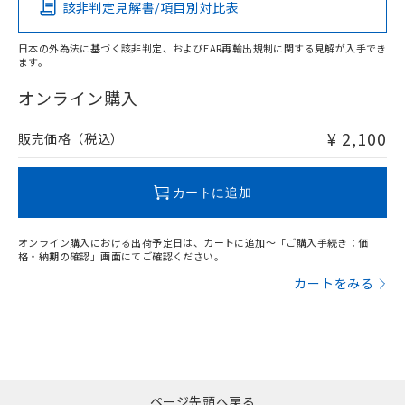
中国 RoHS
注意事項・凡例
該非判定見解書/項目別対比表
No
No
No
No
日本の外為法に基づく該非判定、およびEAR再輸出規制に関する見解が入手でき
ます。
中国 RoHS表
※1 ※2
オンライン購入
この製品の規格認証/適合状況ページへ
Pb
Hg
Cd
Cr(VI)
その他の認証はこちらのページからご検索ください
¥ 2,100
販売価格（税込）
X
O
O
O
カートに追加
"対応済み"や非含有の記載がされた商品であっても、流通
在庫等で未対応品が混在する可能性があります。
オンライン購入における出荷予定日は、カートに追加～「ご購入手続き：価
非含有品が必要な際は、弊社営業部門もしくは販売店へお
格・納期の確認」画面にてご確認ください。
問い合わせください。
カートをみる
この製品のRoHS/REACH対応状況ページへ
ページ先頭へ戻る