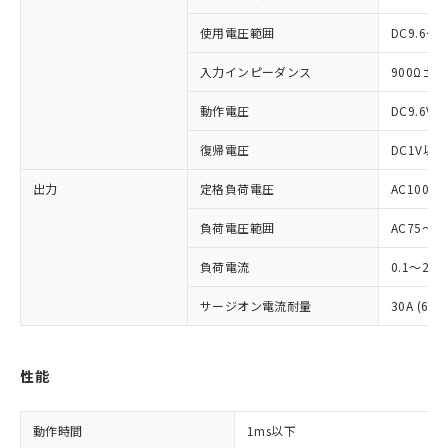
使用電圧範囲
DC9.6～1
入力インピーダンス
900Ω±2
※1 対応状況
動作電圧
DC9.6V
対応済み：EU RoHS指令（10物質）の
復帰電圧
DC1V以上
非含有に対応した製品が提供可能な商品で
出力
定格負荷電圧
AC100～2
す。
対応予定：EU RoHS指令（10物質）の非含
ご利用条件
負荷電圧範囲
AC75～26
有に対応した製品に切り替える予定のある
商品です。
負荷電流
0.1～2A
対応予定なし：EU RoHS指令（10物質）の
以下の条件をお読みいただき、同意のうえ
非含有に非対応の商品で、対応品を出す予
サージオン電流耐量
30A (60
ご利用ください。
定はありません。
調査・確認中：EU RoHS指令（10物質）の
本サービスは、当社制御機器事業取扱
※1 中国RoHS○×表
非含有の対応状況を調査中または確認中の
商品の当社在庫状況および標準価格
性能
商品です。
(税抜)を提供させていただくもので
「○」：最大均質材料含有率が中国RoHSの
非該当品：ライセンス料など無形物で、有
す。
基準値以下であることを示します。
害物質有無と関係のない商品です。
当社制御機器事業取扱商品の中には、
動作時間
1ms以下
「×」：最大均質材料含有率が中国RoHSの
仕入先様の事情により、非含有部品として