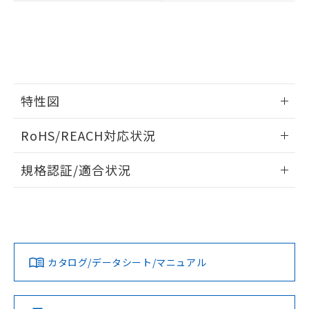
い合わせください。
お客様が当ウェブサイト上で当社にご
※3 非含有証明書ダウンロード
登録された部品リストについて、当社
および当社の共同利用者が、当社の製
下記の非含有証明書をダウンロードするこ
品・サービスに関するお客様との取
とができます。
合意する
キャンセル
引・商談に必要な範囲で利用すること
をご了承ください。
EU RoHS指令（10物質）の非含有証明書
特性図
※当社の共同利用者とは、
"個人情報
51物質の非含有証明書（当社基準）
の共同利用に関して"
の「1.共同利
※本証明書は発行日時点で非含有を証明す
情報更新：2024/07/25
用者の範囲」に記載されている法人を
RoHS/REACH対応状況
るもので、過去に遡って非含有を証明する
指します。
ものではありません。
負荷電流-周囲温度定格
情報更新：2026/7/29
また、RoHS指令のフタル酸エステル類４
規格認証/適合状況
物質の対応では、対応完了までの期間は出
EU RoHS
注意事項・凡例
荷製品に未対応品が混在することから備考
UL認証
CSA認証
CEマーキング
欄に対応日を記載しておりました。
既に当社にて対応品への在庫切替を完了
No
No
N/A
対応状況
対応予定月
※1
※2
していることから、特段のことがない限
り、2022年1月12日より割愛しておりま
カタログ/データシート/マニュアル
対応済み
す。
LR型式承認
DNV型式承認
BV型式承認
KR型式承
（イギリス
（ノルウェー
（フランス
（韓国
船舶規格）
船舶規格）
船舶規格）
船舶規格