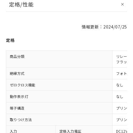
定格/性能
情報更新：2024/07/25
定格
商品分類
リレー同
フラット
絶縁方式
フォト・
ゼロクロス機能
なし
動作表示灯
なし
端子構造
プリント
取りつけ方法
プリント
入力
定格入力電圧
DC12V