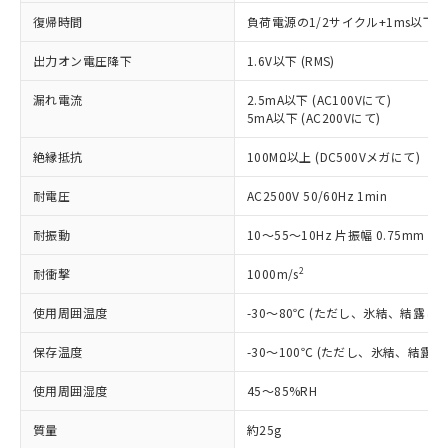
本サービスの対象外となる商品もある
基準値を超えていることを示します。
いたものが、含有品と判明した場合などや
当社は、これら貴社製品のうち、外国
復帰時間
負荷電源の1/2サイクル+1ms以下
ことをご了承ください。
「－」：未確認です。当社販売部門へお問
むを得ず変更することがあります。
為替および外国貿易法に定める商品
在庫状況および標準価格照会結果は、
い合わせください。
（以下｢規制貨物等」という）を輸出
出力オン電圧降下
1.6V以下 (RMS)
記載している更新日時点での社内デー
*EU RoHS指令（10物質）：
または国外への提供する場合は、日本
記
タに基づき作成されるものであり、閲
説明
鉛(Pb) 1000ppm以下、 水銀(Hg) 1000ppm以下、 カド
*中国RoHS10物質の基準値 (GB/T26572)：
漏れ電流
2.5mA以下 (AC100Vにて)
国政府の輸出許可(または役務取引許
号
覧された時点での実際の在庫および標
ミウム(Cd) 100ppm以下、
Pb(鉛) :1000ppm、 Hg(水銀) : 1000ppm、 Cd(カドミウ
5mA以下 (AC200Vにて)
可)を取得するなどの必要な手続きを
六価クロム(Cr(Ⅵ)) 1000ppm以下、ポリ臭化ビフェニル
ム) : 100ppm、
準価格とは異なる場合があることをご
類(PBB) 1000ppm以下、ポリ臭化ジフェニルエーテル類
Cr(Ⅵ)(六価クロム) : 1000ppm、 PBBs(ポリ臭化ビフェ
とります。
了承ください。
(PBDE) 1000ppm以下、フタル酸ビス(2-エチルヘキシ
○
一定数以上の在庫あり
絶縁抵抗
100MΩ以上 (DC500Vメガにて)
ニル類) : 1000ppm、 PBDEs(ポリ臭化ジフェニルエーテ
当社は規制貨物を破棄する場合は、完
ル) (DEHP)(別名：DOP) 1000ppm以下、フタル酸ブチ
正式な納期状況および標準価格はお客
ル類) : 1000ppm、
ルベンジル（BBP） 1000ppm以下、フタル酸ジブチル
全に破砕するなど、違法に輸出されな
DBP(フタル酸ジブチル) : 1000ppm、 DIBP(フタル酸ジ
様のお取引先、またはお客様担当のオ
耐電圧
AC2500V 50/60Hz 1min
（DBP） 1000ppm以下、フタル酸ジイソブチル
イソブチル) : 1000ppm、 BBP(フタル酸ブチルベンジ
△
一定数には満たないが在庫あり
いよう必要な手段を講じます。
ムロン制御機器販売店・当社販売員に
(DIBP) 1000ppm以下
ル) : 1000ppm、
当社は貴社製品を、核兵器、ミサイ
但し、RoHS指令で産業用監視および制御機器に対する
DEHP(フタル酸ビス(2-エチルヘキシル)) : 1000ppm
ご相談ください。
耐振動
10～55～10Hz 片振幅 0.75mm (複
適用除外項目は除く。
ル、化学兵器、生物兵器またはその他
－
在庫なし(最新の在庫状況につ
オムロン制御機器販売店や当社販売拠
フタル酸エステル類の４物質については閾値を超える意
武器並びにこれらの製造装置等に一切
2
いては、お客様のお取引先、ま
耐衝撃
1000m/s
図的な使用がないことを確認しています。
点は「
販売ネットワーク
」をご確認
※2 環境保護使用期限
使用いたしません。
たはお客様担当のオムロン制御
ください。
当社は、貴社製品を第三者に販売する
使用周囲温度
-30～80℃ (ただし、氷結、結露し
機器販売店・当社販売員にご確
在庫状況および標準価格結果を当社の
※2 対応予定月
「ｅ」：有害物質（10物質）のすべてが基
場合は、上記1、2および3の内容を当
認ください)
事前の承諾なく第三者に漏洩または開
準値以下であることを示します。
保存温度
-30～100℃ (ただし、氷結、結露
該第三者に通知します。また当社は、
示しないようお願いします。
部品在庫の切り替え状況などにより、予定
「10」：通常の使用状況下において有害物
販売先および販売に係わる関係者が違
マイパーツ機能（部品リスト作成サー
空
受注生産機種、また在庫状況の
使用周囲湿度
45～85%RH
月が前後することがあります。
質が外部に漏えいし、環境に深刻な影響を
法に輸出するおそれがある場合は、取
ビス）をご利用いただくには、I-Web
白
情報を公開していない機種
及ぼさない年数を意味します。
り引きをいたしません。
メンバーズにご登録されている必要が
質量
約25g
「－」：未確認です。当社販売部門へお問
あります。