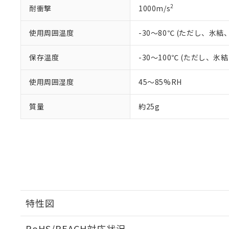
2
耐衝撃
1000m/s
使用周囲温度
-30～80℃ (ただし、氷
保存温度
-30～100℃ (ただし、
使用周囲湿度
45～85%RH
質量
約25g
特性図
RoHS/REACH対応状況