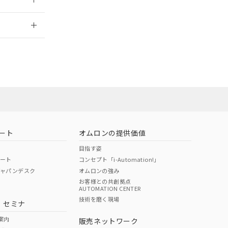
2026/7/29
ート
オムロンの提供価値
目指す姿
ポート
コンセプト「i-Automation!」
ジャパンデスク
オムロンの強み
お客様との共創拠点
AUTOMATION CENTER
DIBP
BBP
DEHP
環境保護
技術を磨く現場
・セミナ
状況ページへ
使用期限
検索ください
案内
販売ネットワーク