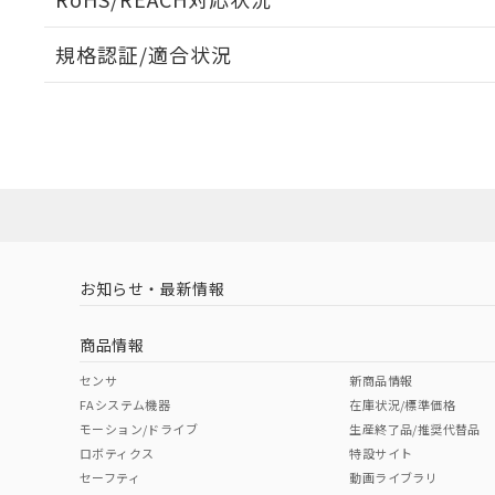
負荷電流-周囲温度定格
規格認証/適合状況
EU RoHS
注意事項・凡例
UL認証
CSA認証
CEマーキング
No
No
N/A
対応状況
対応予定月
※1
※2
対応済み
LR型式承認
DNV型式承認
BV型式承認
KR
（イギリス
（ノルウェー
（フランス
（
お知らせ・最新情報
中国 RoHS
注意事項・凡例
船舶規格）
船舶規格）
船舶規格）
船
商品情報
No
No
No
No
中国 RoHS表
※1 ※2
センサ
新商品情報
FAシステム機器
在庫状況/標準価格
Pb
Hg
Cd
Cr(V
モーション/ドライブ
生産終了品/推奨代替品
ロボティクス
特設サイト
セーフティ
動画ライブラリ