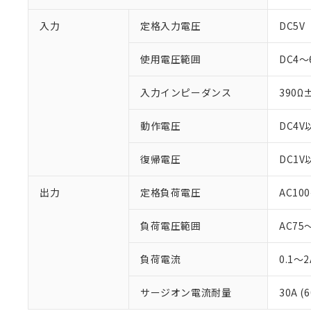
入力
定格入力電圧
DC5V
※1 対応状況
使用電圧範囲
DC4～
対応済み：EU
入力インピーダンス
390Ω
対応予定：EU R
対応予定なし：EU
調査・確認中：EU
動作電圧
DC4V
ご利用条件
非該当品：ライセ
※1 中国RoHS
仕入先様の事情に
復帰電圧
DC1V
があります。
以下の条件をお読
「○」：最大均質
「×」：最大均質
出力
定格負荷電圧
AC10
本サービスは
当社は、これ
*EU RoHS指令（10物
「－」：未確認で
鉛(Pb) 1000ppm以下、
くものです。
う）を輸出ま
記
説明
六価クロム(Cr(Ⅵ)) 1
当社制御機器
負荷電圧範囲
AC75
などの必要な
フタル酸ビス(2-エチルヘ
号
*中国RoHS10物質の基準値 
ル（DBP） 1000ppm
在庫状況およ
当社は規制貨
Pb(鉛) :1000ppm、 Hg
但し、RoHS指令で産
のであり、閲
ます。
Cr(Ⅵ)(六価クロム) : 
負荷電流
0.1～2
フタル酸エステル類の４
○
一定数以
DBP(フタル酸ジブチル) :
い。
当社は貴社製
DEHP(フタル酸ビス(2-エ
正式な納期状
置等に一切使
サージオン電流耐量
30A 
当社販売員に
※2 対応予定月
△
一定数に
当社は、貴社