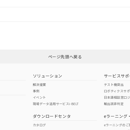
情報更新：
CCC認証
電波法
N/A
N/A
非含有証明書
※3
ページ先頭へ戻る
ダウンロードはこちら
型式承認
NK型式承認
ABS型式承認
韓国
（日本
（アメリカ
ソリューション
サービスサポ
舶規格）
船舶規格）
船舶規格）
解決提案
テスト機貸出
事例
ロボティクスサ
No
No
イベント
日本語相談窓口
現場データ活用サービスi-BELT
輸出該非判定
I)
PBBs
PBDEs
DBP
ダウンロードセンタ
eラーニング
この製品の規格認証/適合
その他の認証はこちらのページからご
カタログ
eラーニングのご