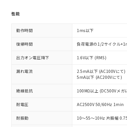
オムロン制御
また当社は、
※2 環境保護使
在庫状況およ
部品在庫の切り替
たしません。
－
在庫なし
す。
性能
「ｅ」：有害物質
機器販売
マイパーツ機
「10」：通常の
ている必要が
味します。
空
受注生産
動作時間
1ms以下
お客様が当ウ
※3 非含有証明
「－」：未確認で
白
が、当社の製
さい。
下記の非含有証明
復帰時間
負荷電源の1/2サイクル+1
※当社の共同
いる法人を指
EU RoHS指令（
出力オン電圧降下
1.6V以下 (RMS)
51物質の非含有証
※本証明書は発行
漏れ電流
2.5mA以下 (AC100Vにて)
また、RoHS指
5mA以下 (AC200Vにて)
混在することから
既に当社にて対応
絶縁抵抗
100MΩ以上 (DC500Vメガ
り割愛しておりま
耐電圧
AC2500V 50/60Hz 1min
耐振動
10～55～10Hz 片振幅 0.7