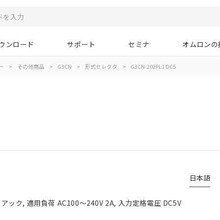
ウンロード
サポート
セミナ
オムロンの
ー
>
その他商品
>
G3CN
>
形式セレクタ
>
G3CN-202PL1 DC5
日本語
 適用負荷 AC100～240V 2A, 入力定格電圧 DC5V