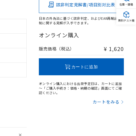
該非判定見解書/項目別対比表
在庫・価格
日本の外為法に基づく該非判定、およびEAR再輸出規
無料テスト機
制に関する見解が入手できます。
オンライン購入
¥ 1,620
販売価格（税込）
カートに追加
オンライン購入における出荷予定日は、カートに追加
～「ご購入手続き：価格・納期の確認」画面にてご確
認ください。
カートをみる