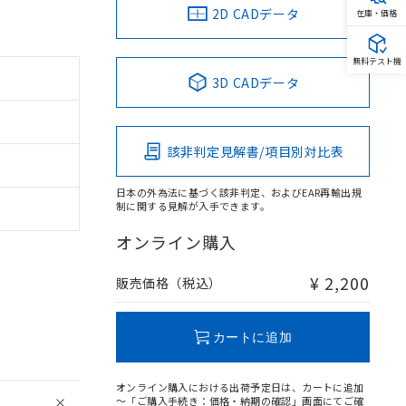
2D CADデータ
在庫・価格
無料テスト機
3D CADデータ
該非判定見解書/項目別対比表
日本の外為法に基づく該非判定、およびEAR再輸出規
制に関する見解が入手できます。
オンライン購入
¥ 2,200
販売価格（税込）
。
商品です。
定はありません。
カートに追加
商品です。
を得ず変更すること
オンライン購入における出荷予定日は、カートに追加
～「ご購入手続き：価格・納期の確認」画面にてご確