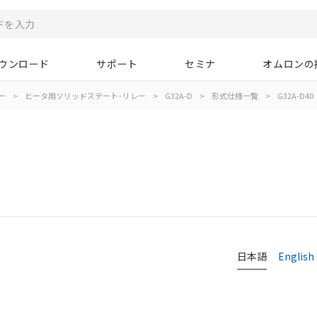
ウンロード
サポート
セミナ
オムロンの
ー
>
ヒータ用ソリッドステート･リレー
>
G32A-D
>
形式仕様一覧
>
G32A-D40
日本語
English