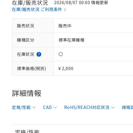
在庫/販売状況
2026/08/07 00:00 情報更新
在庫/販売状況 ご利用条件
販売状況
販売中
機種区分
標準在庫機種
在庫状況
〇
標準価格(税別)
¥ 2,000
※1 対応状況
詳細情報
対応済み：EU
対応予定：EU R
定格/性能
CAD
RoHS/REACH対応状況
規格
対応予定なし：EU
調査・確認中：EU
ご利用条件
非該当品：ライセ
※1 中国RoHS
仕入先様の事情に
定格/性能