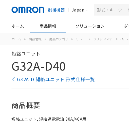
制御機器
Japan
ホーム
商品情報
ソリューション
ダ
ホーム
>
商品情報
>
商品カテゴリ
>
リレー
>
ソリッドステート・リレ
短絡ユニット
G32A-D40
G32A-D 短絡ユニット 形式仕様一覧
商品概要
短絡ユニット, 短絡通電電流 30A/40A用