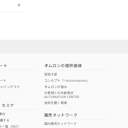
2026/7/29
荷製品に未対応品が
22年1月12日よ
ート
オムロンの提供価値
目指す姿
ポート
コンセプト「i-Automation!」
ジャパンデスク
オムロンの強み
お客様との共創拠点
AUTOMATION CENTER
DIBP
BBP
DEHP
環境保護
技術を磨く現場
・セミナ
状況ページへ
使用期限
検索ください
案内
販売ネットワーク
講する
O
O
O
e
国内販売ネットワーク
ス一覧（PDF）