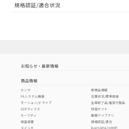
規格認証/適合状況
また、RoHS指
混在することから
EU RoHS
注意事項・凡例
既に当社にて対応
UL認証
CSA認証
CEマーキング
り割愛しておりま
ダウンロードデータをご利用いただく前に、以下を必ずお読
No
No
N/A
対応状況
対応予定月
※1
※2
ソフトウェアの使用条件
対応済み
LR型式承認
DNV型式承認
BV型式承認
KR
（イギリス
（ノルウェー
（フランス
（
お知らせ・最新情報
中国 RoHS
注意事項・凡例
船舶規格）
船舶規格）
船舶規格）
船
商品情報
No
No
No
No
中国 RoHS表
※1 ※2
センサ
新商品情報
FAシステム機器
在庫状況/標準価格
Pb
Hg
Cd
Cr(V
モーション/ドライブ
生産終了品/推奨代替品
ロボティクス
特設サイト
セーフティ
動画ライブラリ
検査装置
規格認証/適合
O
O
O
O
スイッチ
RoHS/REACH対応