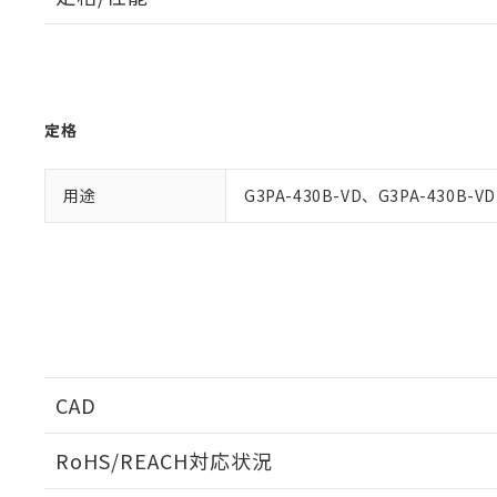
があります。
以下の条件をお読
「○」：最大均質
「×」：最大均質
本サービスは
当社は、これ
*EU RoHS指令（10物
「－」：未確認で
鉛(Pb) 1000ppm以下、
くものです。
う）を輸出ま
記
説明
六価クロム(Cr(Ⅵ)) 1
当社制御機器
などの必要な
フタル酸ビス(2-エチルヘ
号
*中国RoHS10物質の基準値 
ル（DBP） 1000ppm
在庫状況およ
当社は規制貨
Pb(鉛) :1000ppm、 Hg
定格
但し、RoHS指令で産
のであり、閲
ます。
Cr(Ⅵ)(六価クロム) : 
フタル酸エステル類の４
○
一定数以
DBP(フタル酸ジブチル) :
い。
当社は貴社製
DEHP(フタル酸ビス(2-エ
正式な納期状
置等に一切使
用途
G3PA-430B-VD、G3PA-430B-V
当社販売員に
※2 対応予定月
△
一定数に
当社は、貴社
オムロン制御
また当社は、
※2 環境保護使
在庫状況およ
部品在庫の切り替
たしません。
－
在庫なし
す。
「ｅ」：有害物質
機器販売
マイパーツ機
「10」：通常の
ている必要が
味します。
空
受注生産
お客様が当ウ
※3 非含有証明
「－」：未確認で
白
が、当社の製
さい。
下記の非含有証明
CAD
※当社の共同
いる法人を指
ログイン/会員登録いただくと、CADデータをダウンロ
EU RoHS指令（
RoHS/REACH対応状況
51物質の非含有証
※本証明書は発行