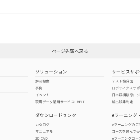
情報更新：
令のフタル酸エステル類４物質の対応では、対応完了までの期間は出
ログイン/会員登録
備考欄に対応日を記載しておりました。
品への在庫切替を完了していることから、特段のことがない限り、20
CCC認証
電波法
す。
みください。
N/A
N/A
非含有証明書
※3
ページ先頭へ戻る
ダウンロードはこちら
型式承認
NK型式承認
ABS型式承認
韓国
（日本
（アメリカ
ソリューション
サービスサポ
舶規格）
船舶規格）
船舶規格）
解決提案
テスト機貸出
事例
ロボティクスサ
No
No
イベント
日本語相談窓口
現場データ活用サービスi-BELT
輸出該非判定
I)
PBBs
PBDEs
DBP
ダウンロードセンタ
eラーニング
この製品の規格認証/適合
その他の認証はこちらのページからご
カタログ
eラーニングのご
マニュアル
コースを選んで受
O
O
O
2D CAD
eラーニングコー