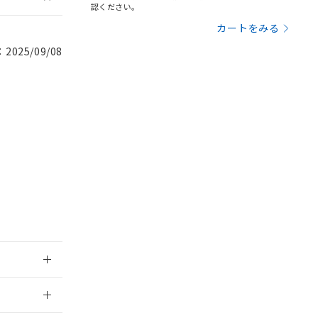
認ください。
カートをみる
を提供させていただ
規制貨物等」とい
引許可)を取得する
025/09/08
BDE) 1000ppm以下、
をご了承ください。
0ppm以下、フタル酸ジブチ
基づき作成されるも
う必要な手段を講じ
ことをご了承くださ
) : 1000ppm、
 1000ppm、
びにこれらの製造装
ン制御機器販売店・
三者に通知します。
さい。
合は、取り引きをい
ないようお願いしま
のオムロン制御
バーズにご登録され
及ぼさない年数を意
び当社の共同利用者
ることをご了承くだ
範囲」に記載されて
のではありません。