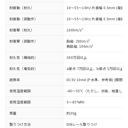
*EU RoHS指令（10物質）：
または国外への提供する場合は、日本
記
タに基づき作成されるものであり、閲
説明
鉛(Pb) 1000ppm以下、 水銀(Hg) 1000ppm以下、 カド
耐振動（耐久）
*中国RoHS10物質の基準値 (GB/T26572)：
10～55～10Hz 片振幅 0.5mm (複振幅
国政府の輸出許可(または役務取引許
号
覧された時点での実際の在庫および標
ミウム(Cd) 100ppm以下、
Pb(鉛) :1000ppm、 Hg(水銀) : 1000ppm、 Cd(カドミウ
可)を取得するなどの必要な手続きを
六価クロム(Cr(Ⅵ)) 1000ppm以下、ポリ臭化ビフェニル
ム) : 100ppm、
準価格とは異なる場合があることをご
耐振動（誤動作）
10～55～10Hz 片振幅 0.5mm (複振幅
類(PBB) 1000ppm以下、ポリ臭化ジフェニルエーテル類
Cr(Ⅵ)(六価クロム) : 1000ppm、 PBBs(ポリ臭化ビフェ
とります。
了承ください。
(PBDE) 1000ppm以下、フタル酸ビス(2-エチルヘキシ
○
一定数以上の在庫あり
ニル類) : 1000ppm、 PBDEs(ポリ臭化ジフェニルエーテ
当社は規制貨物を破棄する場合は、完
ル) (DEHP)(別名：DOP) 1000ppm以下、フタル酸ブチ
正式な納期状況および標準価格はお客
ル類) : 1000ppm、
2
耐衝撃（耐久）
1000m/s
ルベンジル（BBP） 1000ppm以下、フタル酸ジブチル
全に破砕するなど、違法に輸出されな
DBP(フタル酸ジブチル) : 1000ppm、 DIBP(フタル酸ジ
様のお取引先、またはお客様担当のオ
（DBP） 1000ppm以下、フタル酸ジイソブチル
イソブチル) : 1000ppm、 BBP(フタル酸ブチルベンジ
△
一定数には満たないが在庫あり
いよう必要な手段を講じます。
ムロン制御機器販売店・当社販売員に
2
耐衝撃（誤動作）
(DIBP) 1000ppm以下
励磁: 200m/s
ル) : 1000ppm、
当社は貴社製品を、核兵器、ミサイ
但し、RoHS指令で産業用監視および制御機器に対する
2
DEHP(フタル酸ビス(2-エチルヘキシル)) : 1000ppm
無励磁: 100m/s
ご相談ください。
適用除外項目は除く。
ル、化学兵器、生物兵器またはその他
－
在庫なし(最新の在庫状況につ
オムロン制御機器販売店や当社販売拠
フタル酸エステル類の４物質については閾値を超える意
武器並びにこれらの製造装置等に一切
耐久性（機械的）
500万回以上
いては、お客様のお取引先、ま
図的な使用がないことを確認しています。
点は「
販売ネットワーク
」をご確認
※2 環境保護使用期限
使用いたしません。
たはお客様担当のオムロン制御
ください。
耐久性（電気的）
a接点 7万回以上、b接点 5万回以上
当社は、貴社製品を第三者に販売する
機器販売店・当社販売員にご確
在庫状況および標準価格結果を当社の
※2 対応予定月
「ｅ」：有害物質（10物質）のすべてが基
場合は、上記1、2および3の内容を当
認ください)
事前の承諾なく第三者に漏洩または開
故障率
DC5V 10mA (P水準、参考値) (開閉ひん
準値以下であることを示します。
該第三者に通知します。また当社は、
示しないようお願いします。
部品在庫の切り替え状況などにより、予定
「10」：通常の使用状況下において有害物
販売先および販売に係わる関係者が違
マイパーツ機能（部品リスト作成サー
空
受注生産機種、また在庫状況の
使用温度範囲
-40～55℃（ただし、氷結、結露しな
月が前後することがあります。
質が外部に漏えいし、環境に深刻な影響を
法に輸出するおそれがある場合は、取
ビス）をご利用いただくには、I-Web
白
情報を公開していない機種
及ぼさない年数を意味します。
り引きをいたしません。
メンバーズにご登録されている必要が
使用湿度範囲
5～85%RH
「－」：未確認です。当社販売部門へお問
あります。
い合わせください。
お客様が当ウェブサイト上で当社にご
質量
約30g
※3 非含有証明書ダウンロード
登録された部品リストについて、当社
取りつけ方法
DINレール取りつけ
および当社の共同利用者が、当社の製