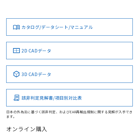
Yes
Yes
Yes
対応状況
対応予定月
※1
※2
ダウンロードデータをご利用いただく前に、以下を必ずお読
みください。
カタログ/データシート/マニュアル
対応済み
ソフトウェアの使用条件
LR型式承認
DNV型式承認
BV型式承認
KR型式承
（イギリス
（ノルウェー
（フランス
（韓国
船舶規格）
船舶規格）
船舶規格）
船舶規格
中国 RoHS
注意事項・凡例
2D CADデータ
Yes
No
No
No
中国 RoHS表
※1 ※2
3D CADデータ
この製品の規格認証/適合状況ページへ
Pb
Hg
Cd
Cr(VI)
その他の認証はこちらのページからご検索ください
該非判定見解書/項目別対比表
X
O
O
O
日本の外為法に基づく該非判定、およびEAR再輸出規制に関する見解が入手でき
ます。
"対応済み"や非含有の記載がされた商品であっても、流通
在庫等で未対応品が混在する可能性があります。
オンライン購入
非含有品が必要な際は、弊社営業部門もしくは販売店へお