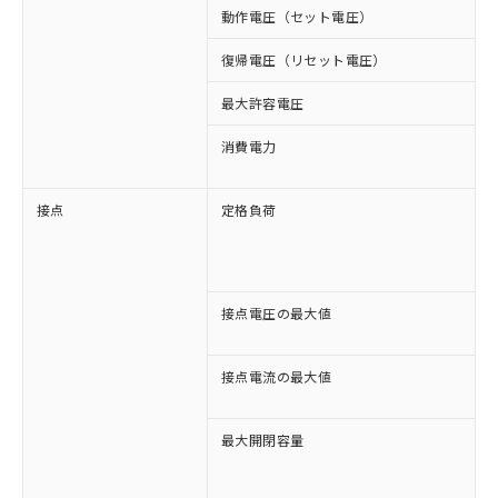
動作電圧（セット電圧）
復帰電圧（リセット電圧）
最大許容電圧
消費電力
約
接点
定格負荷
A
A
D
D
接点電圧の最大値
A
D
接点電流の最大値
A
D
最大開閉容量
1
5