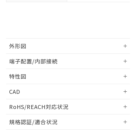
下記の非含有証明書をダウンロードするこ
品・サービスに関するお客様との取
とができます。
合意する
キャンセル
引・商談に必要な範囲で利用すること
をご了承ください。
EU RoHS指令（10物質）の非含有証明書
※当社の共同利用者とは、
"個人情報
51物質の非含有証明書（当社基準）
の共同利用に関して"
の「1.共同利
※本証明書は発行日時点で非含有を証明す
用者の範囲」に記載されている法人を
るもので、過去に遡って非含有を証明する
指します。
外形図
ものではありません。
また、RoHS指令のフタル酸エステル類４
情報更新：2024/07/25
物質の対応では、対応完了までの期間は出
端子配置/内部接続
荷製品に未対応品が混在することから備考
外形図
欄に対応日を記載しておりました。
情報更新：2024/07/25
特性図
既に当社にて対応品への在庫切替を完了
していることから、特段のことがない限
端子配置/内部接続
情報更新：2024/07/25
り、2022年1月12日より割愛しておりま
CAD
す。
電気的寿命曲線
ログイン/会員登録いただくと、CADデータをダウンロー
RoHS/REACH対応状況
ドすることができます。
情報更新：2026/7/29
規格認証/適合状況
ログイン/会員登録
EU RoHS
注意事項・凡例
UL認証
CSA認証
CEマーキング