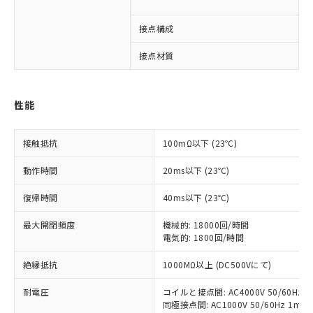
6
※1 対応状況
接点構成
1
対応済み：EU RoHS指令（10物質）の
接点材質
非含有に対応した製品が提供可能な商品で
す。
対応予定：EU RoHS指令（10物質）の非含
性能
ご利用条件
有に対応した製品に切り替える予定のある
商品です。
対応予定なし：EU RoHS指令（10物質）の
接触抵抗
100mΩ以下 (23℃)
以下の条件をお読みいただき、同意のうえ
非含有に非対応の商品で、対応品を出す予
ご利用ください。
動作時間
20ms以下 (23℃)
定はありません。
調査・確認中：EU RoHS指令（10物質）の
本サービスは、当社制御機器事業取扱
復帰時間
※1 中国RoHS○×表
40ms以下 (23℃)
非含有の対応状況を調査中または確認中の
商品の当社在庫状況および標準価格
商品です。
(税抜)を提供させていただくもので
最大開閉頻度
機械的: 18000回/時間
「○」：最大均質材料含有率が中国RoHSの
非該当品：ライセンス料など無形物で、有
す。
電気的: 1800回/時間
基準値以下であることを示します。
害物質有無と関係のない商品です。
当社制御機器事業取扱商品の中には、
「×」：最大均質材料含有率が中国RoHSの
仕入先様の事情により、非含有部品として
絶縁抵抗
1000MΩ以上 (DC500Vにて)
本サービスの対象外となる商品もある
基準値を超えていることを示します。
いたものが、含有品と判明した場合などや
当社は、これら貴社製品のうち、外国
ことをご了承ください。
「－」：未確認です。当社販売部門へお問
むを得ず変更することがあります。
為替および外国貿易法に定める商品
耐電圧
コイルと接点間: AC4000V 50/60Hz 1
在庫状況および標準価格照会結果は、
い合わせください。
同極接点間: AC1000V 50/60Hz 1min
（以下｢規制貨物等」という）を輸出
記載している更新日時点での社内デー