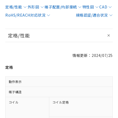
定格/性能
外形図
端子配置/内部接続
特性図
CAD
RoHS/REACH対応状況
規格認証/適合状況
定格/性能
情報更新：2024/07/25
定格
動作表示
端子構造
コイル
コイル定格
A
A
D