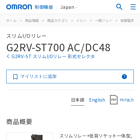
制御機器
Japan
ホーム
>
商品情報
>
商品カテゴリ
>
リレー
>
一般リレー
>
制御盤用
>
スリムI/Oリレー
G2RV-ST700 AC/DC48
G2RV-ST スリムI/Oリレー 形式セレクタ
マイリストに追加
日本語
English
PDF出力
商品概要
スリムリレー+低背ソケット一体型,