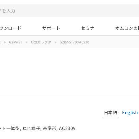
ウンロード
サポート
セミナ
オムロンの
用
>
G2RV-ST
>
形式セレクタ
>
G2RV-ST700 AC230
日本語
English
体型, ねじ端子, 基準形, AC230V