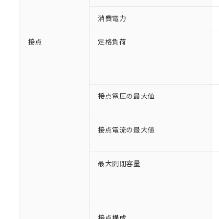
消費電力
接点
定格負荷
接点電圧の最大値
接点電流の最大値
※1 対応状況
最大開閉容量
対応済み：EU
対応予定：EU R
対応予定なし：EU
調査・確認中：EU
ご利用条件
接点構成