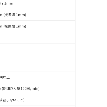
Hz 1min
明書（当社基準）
日時点で非含有を証明するもので、過去に遡って非含有を証明するも
m (複振幅 1mm)
令のフタル酸エステル類４物質の対応では、対応完了までの期間は出
備考欄に対応日を記載しておりました。
品への在庫切替を完了していることから、特段のことがない限り、20
m (複振幅 1mm)
す。
万回以上
) (開閉ひん度120回/min)
、結露しないこと）