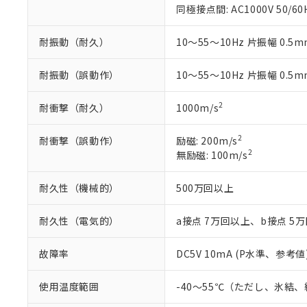
同極接点間: AC1000V 50/60
51物質の非含有証
※本証明書は発行
耐振動（耐久）
10～55～10Hz 片振幅 0.5m
また、RoHS指
混在することから
既に当社にて対応
耐振動（誤動作）
10～55～10Hz 片振幅 0.5m
り割愛しておりま
2
耐衝撃（耐久）
1000m/s
2
耐衝撃（誤動作）
励磁: 200m/s
2
無励磁: 100m/s
耐久性（機械的）
500万回以上
耐久性（電気的）
a接点 7万回以上、b接点 5
故障率
DC5V 10mA (P水準、参考値
使用温度範囲
-40～55℃（ただし、氷結