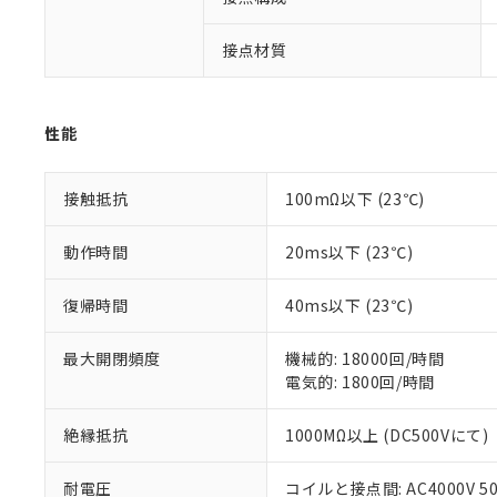
非該当品：ライセ
※1 中国RoHS
仕入先様の事情に
接点材質
があります。
以下の条件をお読
「○」：最大均質
「×」：最大均質
本サービスは
当社は、これ
*EU RoHS指令（10物
「－」：未確認で
鉛(Pb) 1000ppm以下、
くものです。
う）を輸出ま
記
説明
六価クロム(Cr(Ⅵ)) 1
性能
当社制御機器
などの必要な
フタル酸ビス(2-エチルヘ
号
*中国RoHS10物質の基準値 
ル（DBP） 1000ppm
在庫状況およ
当社は規制貨
Pb(鉛) :1000ppm、 Hg
但し、RoHS指令で産
のであり、閲
ます。
Cr(Ⅵ)(六価クロム) : 
接触抵抗
100mΩ以下 (23℃)
フタル酸エステル類の４
○
一定数以
DBP(フタル酸ジブチル) :
い。
当社は貴社製
DEHP(フタル酸ビス(2-エ
正式な納期状
置等に一切使
動作時間
20ms以下 (23℃)
当社販売員に
※2 対応予定月
△
一定数に
当社は、貴社
オムロン制御
また当社は、
※2 環境保護使
復帰時間
40ms以下 (23℃)
在庫状況およ
部品在庫の切り替
たしません。
－
在庫なし
す。
「ｅ」：有害物質
機器販売
マイパーツ機
最大開閉頻度
機械的: 18000回/時間
「10」：通常の
ている必要が
電気的: 1800回/時間
味します。
空
受注生産
お客様が当ウ
※3 非含有証明
「－」：未確認で
白
が、当社の製
絶縁抵抗
1000MΩ以上 (DC500Vにて)
さい。
下記の非含有証明
※当社の共同
耐電圧
コイルと接点間: AC4000V 50/
いる法人を指
EU RoHS指令（