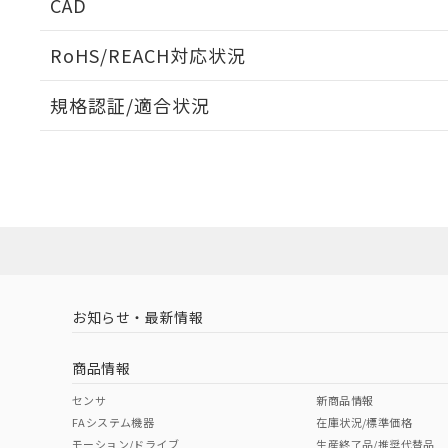
CAD
電気的寿命曲線
ログイン/会員登録いただくと、CADデータをダウンロ
RoHS/REACH対応状況
規格認証/適合状況
EU RoHS
注意事項・凡例
UL認証
CSA認証
CEマーキング
ダウンロードデータをご利用いただく前に、以下を必ずお読
Yes
Yes
Yes
対応状況
対応予定月
※1
※2
ソフトウェアの使用条件
対応済み
LR型式承認
DNV型式承認
BV型式承認
KR
（イギリス
（ノルウェー
（フランス
（
お知らせ・最新情報
中国 RoHS
注意事項・凡例
船舶規格）
船舶規格）
船舶規格）
船
商品情報
Yes
No
No
No
中国 RoHS表
※1 ※2
センサ
新商品情報
FAシステム機器
在庫状況/標準価格
Pb
Hg
Cd
Cr(V
モーション/ドライブ
生産終了品/推奨代替品