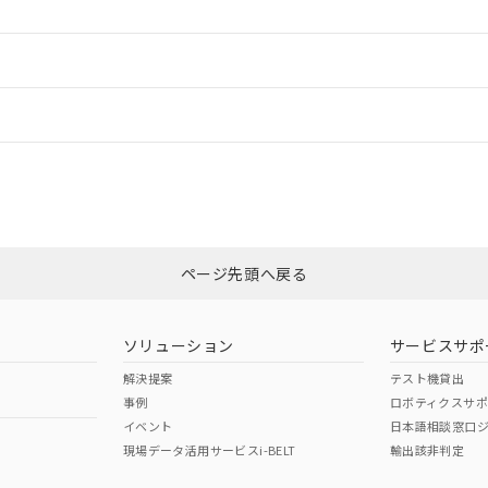
ードすることができます。
情報更新：
ログイン/会員登録
CCC認証
電波法
みください。
N/A
N/A
非含有証明書
※3
ページ先頭へ戻る
ダウンロードはこちら
型式承認
NK型式承認
ABS型式承認
韓国
（日本
（アメリカ
ソリューション
サービスサポ
舶規格）
船舶規格）
船舶規格）
解決提案
テスト機貸出
事例
ロボティクスサ
No
No
イベント
日本語相談窓口
現場データ活用サービスi-BELT
輸出該非判定
I)
PBBs
PBDEs
DBP