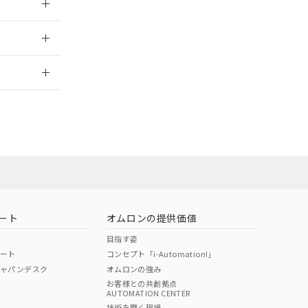
2026/7/29
ート
オムロンの提供価値
目指す姿
ポート
コンセプト「i-Automation!」
ジャパンデスク
オムロンの強み
お客様との共創拠点
AUTOMATION CENTER
DIBP
BBP
DEHP
環境保護
技術を磨く現場