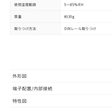
使用湿度範囲
5～85%RH
質量
約30g
取りつけ方法
DINレール取りつけ
外形図
端子配置/内部接続
外形図
特性図
端子配置/内部接続