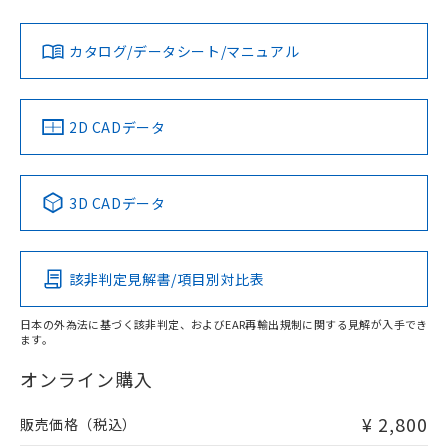
Yes
Yes
Yes
対応状況
対応予定月
※1
※2
ダウンロードデータをご利用いただく前に、以下を必ずお読
みください。
カタログ/データシート/マニュアル
対応済み
ソフトウェアの使用条件
LR型式承認
DNV型式承認
BV型式承認
KR型式承
（イギリス
（ノルウェー
（フランス
（韓国
船舶規格）
船舶規格）
船舶規格）
船舶規格
中国 RoHS
注意事項・凡例
2D CADデータ
Yes
No
No
No
中国 RoHS表
※1 ※2
3D CADデータ
この製品の規格認証/適合状況ページへ
Pb
Hg
Cd
Cr(VI)
その他の認証はこちらのページからご検索ください
該非判定見解書/項目別対比表
X
O
O
O
日本の外為法に基づく該非判定、およびEAR再輸出規制に関する見解が入手でき
ます。
"対応済み"や非含有の記載がされた商品であっても、流通
在庫等で未対応品が混在する可能性があります。
オンライン購入
非含有品が必要な際は、弊社営業部門もしくは販売店へお
問い合わせください。
¥ 2,800
販売価格（税込）