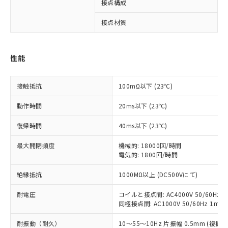
接点構成
1
※1 対応状況
接点材質
対応済み：EU RoHS指令（10物質）の
非含有に対応した製品が提供可能な商品で
す。
性能
対応予定：EU RoHS指令（10物質）の非含
ご利用条件
有に対応した製品に切り替える予定のある
商品です。
接触抵抗
100mΩ以下 (23℃)
対応予定なし：EU RoHS指令（10物質）の
以下の条件をお読みいただき、同意のうえ
非含有に非対応の商品で、対応品を出す予
動作時間
20ms以下 (23℃)
ご利用ください。
定はありません。
復帰時間
40ms以下 (23℃)
調査・確認中：EU RoHS指令（10物質）の
本サービスは、当社制御機器事業取扱
※1 中国RoHS○×表
非含有の対応状況を調査中または確認中の
商品の当社在庫状況および標準価格
最大開閉頻度
機械的: 18000回/時間
商品です。
(税抜)を提供させていただくもので
電気的: 1800回/時間
「○」：最大均質材料含有率が中国RoHSの
非該当品：ライセンス料など無形物で、有
す。
基準値以下であることを示します。
害物質有無と関係のない商品です。
当社制御機器事業取扱商品の中には、
絶縁抵抗
1000MΩ以上 (DC500Vにて)
「×」：最大均質材料含有率が中国RoHSの
仕入先様の事情により、非含有部品として
本サービスの対象外となる商品もある
基準値を超えていることを示します。
いたものが、含有品と判明した場合などや
当社は、これら貴社製品のうち、外国
耐電圧
コイルと接点間: AC4000V 50/60Hz 1
ことをご了承ください。
「－」：未確認です。当社販売部門へお問
むを得ず変更することがあります。
為替および外国貿易法に定める商品
同極接点間: AC1000V 50/60Hz 1min
在庫状況および標準価格照会結果は、
い合わせください。
（以下｢規制貨物等」という）を輸出
記載している更新日時点での社内デー
耐振動（耐久）
*EU RoHS指令（10物質）：
10～55～10Hz 片振幅 0.5mm (複振幅
または国外への提供する場合は、日本