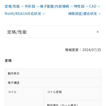
定格/性能
外形図
端子配置/内部接続
特性図
CAD
RoHS/REACH対応状況
規格認証/適合状況
定格/性能
情報更新：2024/07/25
定格
動作表示
端子構造
コイル
コイル定格
A
A
動作電圧（セット電圧）