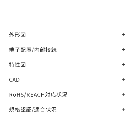
とができます。
合意する
キャンセル
引・商談に必要な範囲で利用すること
をご了承ください。
EU RoHS指令（10物質）の非含有証明書
※当社の共同利用者とは、
"個人情報
51物質の非含有証明書（当社基準）
の共同利用に関して"
の「1.共同利
※本証明書は発行日時点で非含有を証明す
用者の範囲」に記載されている法人を
るもので、過去に遡って非含有を証明する
外形図
指します。
ものではありません。
情報更新：2024/07/25
また、RoHS指令のフタル酸エステル類４
端子配置/内部接続
物質の対応では、対応完了までの期間は出
荷製品に未対応品が混在することから備考
外形図
情報更新：2024/07/25
特性図
欄に対応日を記載しておりました。
既に当社にて対応品への在庫切替を完了
端子配置/内部接続
情報更新：2024/07/25
していることから、特段のことがない限
CAD
り、2022年1月12日より割愛しておりま
電気的寿命曲線
す。
ログイン/会員登録いただくと、CADデータをダウンロー
RoHS/REACH対応状況
ドすることができます。
情報更新：2026/7/29
規格認証/適合状況
ログイン/会員登録
EU RoHS
注意事項・凡例
UL認証
CSA認証
CEマーキング