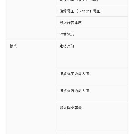
復帰電圧（リセット電圧）
最大許容電圧
消費電力
約
接点
定格負荷
A
A
D
D
接点電圧の最大値
A
D
接点電流の最大値
A
D
最大開閉容量
1
5
6