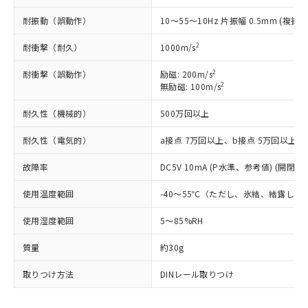
記
タに基づき作成されるものであり、閲
説明
鉛(Pb) 1000ppm以下、 水銀(Hg) 1000ppm以下、 カド
*中国RoHS10物質の基準値 (GB/T26572)：
国政府の輸出許可(または役務取引許
号
覧された時点での実際の在庫および標
ミウム(Cd) 100ppm以下、
Pb(鉛) :1000ppm、 Hg(水銀) : 1000ppm、 Cd(カドミウ
耐振動（誤動作）
10～55～10Hz 片振幅 0.5mm (複振幅
可)を取得するなどの必要な手続きを
六価クロム(Cr(Ⅵ)) 1000ppm以下、ポリ臭化ビフェニル
ム) : 100ppm、
準価格とは異なる場合があることをご
類(PBB) 1000ppm以下、ポリ臭化ジフェニルエーテル類
Cr(Ⅵ)(六価クロム) : 1000ppm、 PBBs(ポリ臭化ビフェ
とります。
了承ください。
(PBDE) 1000ppm以下、フタル酸ビス(2-エチルヘキシ
○
一定数以上の在庫あり
2
耐衝撃（耐久）
ニル類) : 1000ppm、 PBDEs(ポリ臭化ジフェニルエーテ
1000m/s
当社は規制貨物を破棄する場合は、完
ル) (DEHP)(別名：DOP) 1000ppm以下、フタル酸ブチ
正式な納期状況および標準価格はお客
ル類) : 1000ppm、
ルベンジル（BBP） 1000ppm以下、フタル酸ジブチル
全に破砕するなど、違法に輸出されな
DBP(フタル酸ジブチル) : 1000ppm、 DIBP(フタル酸ジ
様のお取引先、またはお客様担当のオ
2
耐衝撃（誤動作）
励磁: 200m/s
（DBP） 1000ppm以下、フタル酸ジイソブチル
イソブチル) : 1000ppm、 BBP(フタル酸ブチルベンジ
△
一定数には満たないが在庫あり
いよう必要な手段を講じます。
ムロン制御機器販売店・当社販売員に
2
(DIBP) 1000ppm以下
無励磁: 100m/s
ル) : 1000ppm、
当社は貴社製品を、核兵器、ミサイ
但し、RoHS指令で産業用監視および制御機器に対する
DEHP(フタル酸ビス(2-エチルヘキシル)) : 1000ppm
ご相談ください。
適用除外項目は除く。
ル、化学兵器、生物兵器またはその他
－
在庫なし(最新の在庫状況につ
耐久性（機械的）
500万回以上
オムロン制御機器販売店や当社販売拠
フタル酸エステル類の４物質については閾値を超える意
武器並びにこれらの製造装置等に一切
いては、お客様のお取引先、ま
図的な使用がないことを確認しています。
点は「
販売ネットワーク
」をご確認
※2 環境保護使用期限
使用いたしません。
耐久性（電気的）
a接点 7万回以上、b接点 5万回以上
たはお客様担当のオムロン制御
ください。
当社は、貴社製品を第三者に販売する
機器販売店・当社販売員にご確
在庫状況および標準価格結果を当社の
※2 対応予定月
「ｅ」：有害物質（10物質）のすべてが基
故障率
DC5V 10mA (P水準、参考値) (開閉ひん
場合は、上記1、2および3の内容を当
認ください)
事前の承諾なく第三者に漏洩または開
準値以下であることを示します。
該第三者に通知します。また当社は、
示しないようお願いします。
使用温度範囲
-40～55℃（ただし、氷結、結露しな
部品在庫の切り替え状況などにより、予定
「10」：通常の使用状況下において有害物
販売先および販売に係わる関係者が違
マイパーツ機能（部品リスト作成サー
空
受注生産機種、また在庫状況の
月が前後することがあります。
質が外部に漏えいし、環境に深刻な影響を
法に輸出するおそれがある場合は、取
ビス）をご利用いただくには、I-Web
白
情報を公開していない機種
使用湿度範囲
5～85%RH
及ぼさない年数を意味します。
り引きをいたしません。
メンバーズにご登録されている必要が
「－」：未確認です。当社販売部門へお問
あります。
質量
約30g
い合わせください。
お客様が当ウェブサイト上で当社にご
※3 非含有証明書ダウンロード
登録された部品リストについて、当社
取りつけ方法
DINレール取りつけ
および当社の共同利用者が、当社の製
下記の非含有証明書をダウンロードするこ
品・サービスに関するお客様との取