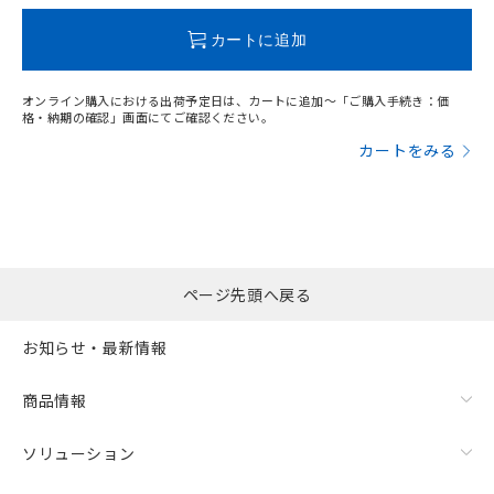
この製品のRoHS/REACH対応状況ページへ
カートに追加
オンライン購入における出荷予定日は、カートに追加～「ご購入手続き：価
格・納期の確認」画面にてご確認ください。
カートをみる
ページ先頭へ戻る
お知らせ・最新情報
商品情報
ソリューション