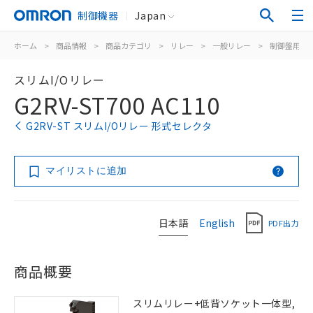
制御機器
Japan
ホーム
>
商品情報
>
商品カテゴリ
>
リレー
>
一般リレー
>
制御盤用
>
スリムI/Oリレー
G2RV-ST700 AC110
G2RV-ST スリムI/Oリレー 形式セレクタ
マイリストに追加
日本語
English
PDF出力
商品概要
スリムリレー+低背ソケット一体型,