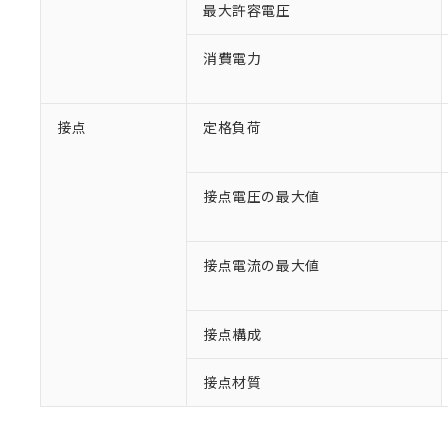
最大許容電圧
消費電力
接点
定格負荷
接点電圧の最大値
接点電流の最大値
※1 対応状況
対応済み：EU
対応予定：EU R
接点構成
対応予定なし：EU
調査・確認中：EU
ご利用条件
接点材質
非該当品：ライセ
※1 中国RoHS
仕入先様の事情に
があります。
以下の条件をお読