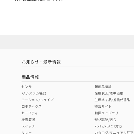
EU RoHS
注意事項・凡例
UL認証
CSA認証
CEマーキング
ダウンロードデータをご利用いただく前に、以下を必ずお読
Yes
Yes
Yes
対応状況
対応予定月
※1
※2
ソフトウェアの使用条件
対応済み
LR型式承認
DNV型式承認
BV型式承認
KR
（イギリス
（ノルウェー
（フランス
（
お知らせ・最新情報
中国 RoHS
注意事項・凡例
船舶規格）
船舶規格）
船舶規格）
船
商品情報
Yes
No
No
No
中国 RoHS表
※1 ※2
センサ
新商品情報
FAシステム機器
在庫状況/標準価格
Pb
Hg
Cd
Cr(V
モーション/ドライブ
生産終了品/推奨代替品
ロボティクス
特設サイト
セーフティ
動画ライブラリ
検査装置
規格認証/適合
X
O
O
O
スイッチ
RoHS/REACH対応
リレー
カタログ/マニュアル訂正