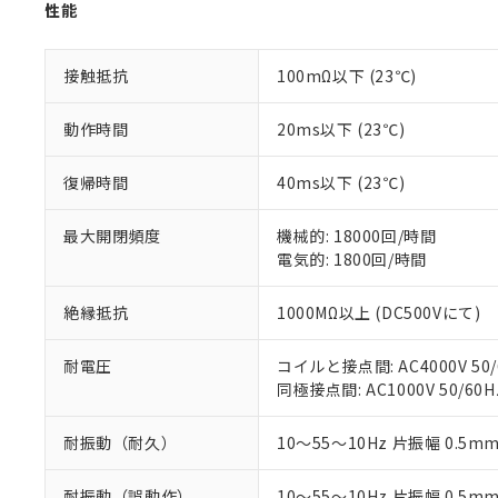
「○」：最大均質
性能
「×」：最大均質
本サービスは
当社は、これ
*EU RoHS指令（10物
「－」：未確認で
鉛(Pb) 1000ppm以下、
くものです。
う）を輸出ま
記
説明
六価クロム(Cr(Ⅵ)) 1
接触抵抗
100mΩ以下 (23℃)
当社制御機器
などの必要な
フタル酸ビス(2-エチルヘ
号
*中国RoHS10物質の基準値 
ル（DBP） 1000ppm
在庫状況およ
当社は規制貨
Pb(鉛) :1000ppm、 Hg
但し、RoHS指令で産
のであり、閲
動作時間
20ms以下 (23℃)
ます。
Cr(Ⅵ)(六価クロム) : 
フタル酸エステル類の４
○
一定数以
DBP(フタル酸ジブチル) :
い。
当社は貴社製
DEHP(フタル酸ビス(2-エ
正式な納期状
置等に一切使
復帰時間
40ms以下 (23℃)
当社販売員に
※2 対応予定月
△
一定数に
当社は、貴社
オムロン制御
また当社は、
※2 環境保護使
最大開閉頻度
機械的: 18000回/時間
在庫状況およ
部品在庫の切り替
たしません。
－
在庫なし
電気的: 1800回/時間
す。
「ｅ」：有害物質
機器販売
マイパーツ機
「10」：通常の
絶縁抵抗
1000MΩ以上 (DC500Vにて)
ている必要が
味します。
空
受注生産
お客様が当ウ
※3 非含有証明
「－」：未確認で
白
が、当社の製
耐電圧
コイルと接点間: AC4000V 50/
さい。
下記の非含有証明
同極接点間: AC1000V 50/60H
※当社の共同
いる法人を指
EU RoHS指令（
耐振動（耐久）
10～55～10Hz 片振幅 0.5m
51物質の非含有証
※本証明書は発行
耐振動（誤動作）
10～55～10Hz 片振幅 0.5m