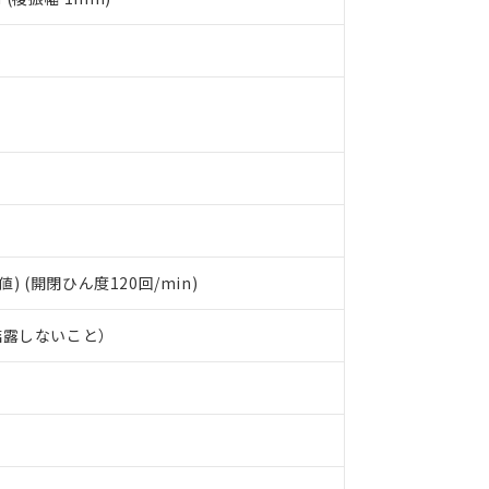
令のフタル酸エステル類４物質の対応では、対応完了までの期間は出
備考欄に対応日を記載しておりました。
品への在庫切替を完了していることから、特段のことがない限り、20
す。
値) (開閉ひん度120回/min)
結露しないこと）