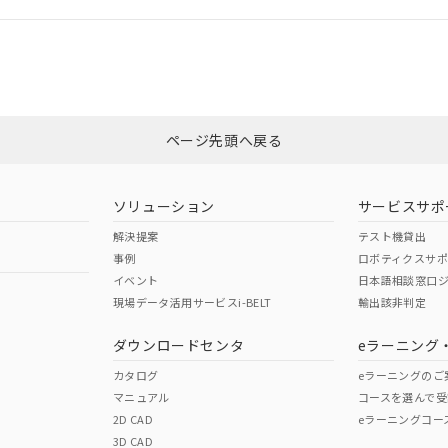
ログイン/会員登録
CCC認証
電波法
みください。
N/A
N/A
非含有証明書
※3
ページ先頭へ戻る
ダウンロードはこちら
型式承認
NK型式承認
ABS型式承認
韓国
（日本
（アメリカ
ソリューション
サービスサポ
舶規格）
船舶規格）
船舶規格）
解決提案
テスト機貸出
事例
ロボティクスサ
No
No
イベント
日本語相談窓口
現場データ活用サービスi-BELT
輸出該非判定
I)
PBBs
PBDEs
DBP
ダウンロードセンタ
eラーニング
この製品の規格認証/適合
その他の認証はこちらのページからご
カタログ
eラーニングのご
マニュアル
コースを選んで受
O
O
O
2D CAD
eラーニングコー
3D CAD