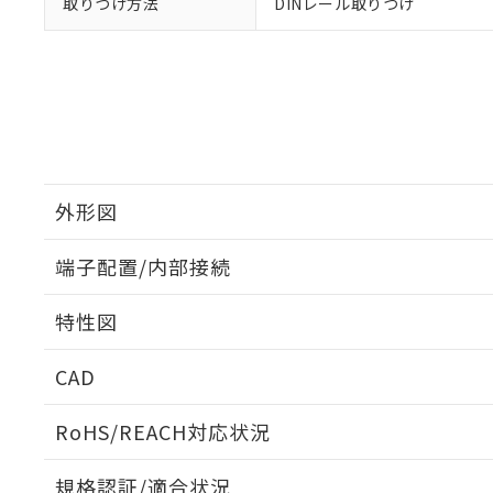
取りつけ方法
DINレール取りつけ
外形図
端子配置/内部接続
外形図
特性図
端子配置/内部接続
CAD
電気的寿命曲線
ログイン/会員登録いただくと、CADデータをダウンロ
RoHS/REACH対応状況
規格認証/適合状況