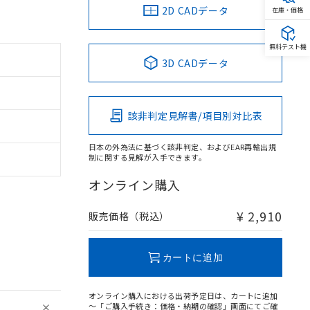
2D CADデータ
在庫・価格
無料テスト機
3D CADデータ
該非判定見解書/項目別対比表
日本の外為法に基づく該非判定、およびEAR再輸出規
制に関する見解が入手できます。
オンライン購入
¥ 2,910
販売価格（税込）
カートに追加
オンライン購入における出荷予定日は、カートに追加
～「ご購入手続き：価格・納期の確認」画面にてご確