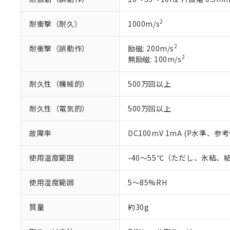
また、RoHS指
混在することから
2
耐衝撃（耐久）
1000m/s
既に当社にて対応
り割愛しておりま
2
耐衝撃（誤動作）
励磁: 200m/s
2
無励磁: 100m/s
耐久性（機械的）
500万回以上
耐久性（電気的）
500万回以上
故障率
DC100mV 1mA (P水準、参考
使用温度範囲
-40～55℃（ただし、氷結、
使用湿度範囲
5～85%RH
質量
約30g