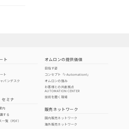
ート
オムロンの提供価値
目指す姿
ポート
コンセプト「i-Automation!」
ジャパンデスク
オムロンの強み
お客様との共創拠点
AUTOMATION CENTER
DIBP
BBP
DEHP
環境保護
技術を磨く現場
・セミナ
状況ページへ
使用期限
検索ください
案内
販売ネットワーク
講する
O
O
O
10
国内販売ネットワーク
ス一覧（PDF）
海外販売ネットワーク