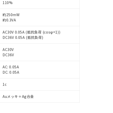
110%
約250mW
約0.3VA
AC30V 0.05A (抵抗負荷 (cosφ=1))
DC36V 0.05A (抵抗負荷)
AC30V
DC36V
AC: 0.05A
DC: 0.05A
 RoHS指令（10物質）の非含有に対応した製品が提供可能な商品です
oHS指令（10物質）の非含有に対応した製品に切り替える予定のある
1c
 RoHS指令（10物質）の非含有に非対応の商品で、対応品を出す予
 RoHS指令（10物質）の非含有の対応状況を調査中または確認中の
Auメッキ＋Ag合金
ンス料など無形物で、有害物質有無と関係のない商品です。
○×表
より、非含有部品としていたものが、含有品と判明した場合などやむ
みいただき、同意のうえご利用ください。