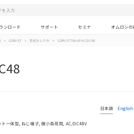
ウンロード
サポート
セミナ
オムロンの
用
>
G2RV-ST
>
形式セレクタ
>
G2RV-ST700-AP AC/DC48
C48
日本語
English
体型, ねじ端子, 微小負荷用, AC/DC48V