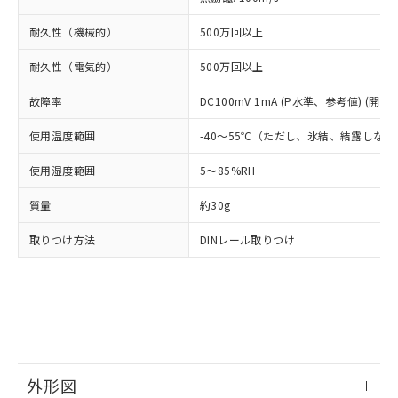
(PBDE) 1000ppm以下、フタル酸ビス(2-エチルヘキシ
○
一定数以上の在庫あり
ニル類) : 1000ppm、 PBDEs(ポリ臭化ジフェニルエーテ
当社は規制貨物を破棄する場合は、完
ル) (DEHP)(別名：DOP) 1000ppm以下、フタル酸ブチ
正式な納期状況および標準価格はお客
ル類) : 1000ppm、
ルベンジル（BBP） 1000ppm以下、フタル酸ジブチル
全に破砕するなど、違法に輸出されな
DBP(フタル酸ジブチル) : 1000ppm、 DIBP(フタル酸ジ
耐久性（機械的）
500万回以上
様のお取引先、またはお客様担当のオ
（DBP） 1000ppm以下、フタル酸ジイソブチル
イソブチル) : 1000ppm、 BBP(フタル酸ブチルベンジ
△
一定数には満たないが在庫あり
いよう必要な手段を講じます。
ムロン制御機器販売店・当社販売員に
(DIBP) 1000ppm以下
ル) : 1000ppm、
耐久性（電気的）
500万回以上
当社は貴社製品を、核兵器、ミサイ
但し、RoHS指令で産業用監視および制御機器に対する
DEHP(フタル酸ビス(2-エチルヘキシル)) : 1000ppm
ご相談ください。
適用除外項目は除く。
ル、化学兵器、生物兵器またはその他
－
在庫なし(最新の在庫状況につ
オムロン制御機器販売店や当社販売拠
フタル酸エステル類の４物質については閾値を超える意
故障率
DC100mV 1mA (P水準、参考値) (開閉
武器並びにこれらの製造装置等に一切
いては、お客様のお取引先、ま
図的な使用がないことを確認しています。
点は「
販売ネットワーク
」をご確認
※2 環境保護使用期限
使用いたしません。
たはお客様担当のオムロン制御
ください。
使用温度範囲
-40～55℃（ただし、氷結、結露しな
当社は、貴社製品を第三者に販売する
機器販売店・当社販売員にご確
在庫状況および標準価格結果を当社の
※2 対応予定月
「ｅ」：有害物質（10物質）のすべてが基
場合は、上記1、2および3の内容を当
認ください)
事前の承諾なく第三者に漏洩または開
使用湿度範囲
5～85%RH
準値以下であることを示します。
該第三者に通知します。また当社は、
示しないようお願いします。
部品在庫の切り替え状況などにより、予定
「10」：通常の使用状況下において有害物
販売先および販売に係わる関係者が違
マイパーツ機能（部品リスト作成サー
質量
約30g
空
受注生産機種、また在庫状況の
月が前後することがあります。
質が外部に漏えいし、環境に深刻な影響を
法に輸出するおそれがある場合は、取
ビス）をご利用いただくには、I-Web
白
情報を公開していない機種
及ぼさない年数を意味します。
り引きをいたしません。
取りつけ方法
DINレール取りつけ
メンバーズにご登録されている必要が
「－」：未確認です。当社販売部門へお問
あります。
い合わせください。
お客様が当ウェブサイト上で当社にご
※3 非含有証明書ダウンロード
登録された部品リストについて、当社
および当社の共同利用者が、当社の製
下記の非含有証明書をダウンロードするこ
品・サービスに関するお客様との取
とができます。
合意する
キャンセル
引・商談に必要な範囲で利用すること
をご了承ください。
外形図
EU RoHS指令（10物質）の非含有証明書
※当社の共同利用者とは、
"個人情報