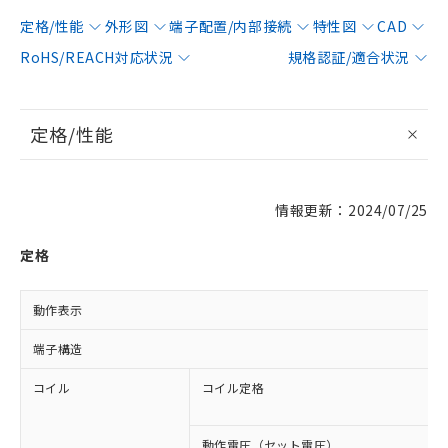
定格/性能
外形図
端子配置/内部接続
特性図
CAD
RoHS/REACH対応状況
規格認証/適合状況
定格/性能
情報更新：2024/07/25
定格
動作表示
端子構造
コイル
コイル定格
動作電圧（セット電圧）