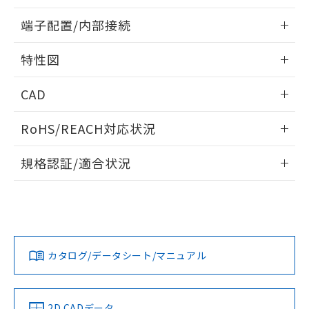
51物質の非含有証明書（当社基準）
の共同利用に関して"
の「1.共同利
情報更新：2024/07/25
※本証明書は発行日時点で非含有を証明す
端子配置/内部接続
用者の範囲」に記載されている法人を
るもので、過去に遡って非含有を証明する
指します。
外形図
ものではありません。
情報更新：2024/07/25
特性図
また、RoHS指令のフタル酸エステル類４
物質の対応では、対応完了までの期間は出
端子配置/内部接続
情報更新：2024/07/25
荷製品に未対応品が混在することから備考
CAD
欄に対応日を記載しておりました。
電気的寿命曲線
ログイン/会員登録いただくと、CADデータをダウンロー
既に当社にて対応品への在庫切替を完了
RoHS/REACH対応状況
ドすることができます。
していることから、特段のことがない限
り、2022年1月12日より割愛しておりま
情報更新：2026/7/29
規格認証/適合状況
す。
ログイン/会員登録
EU RoHS
注意事項・凡例
UL認証
CSA認証
CEマーキング
Yes
Yes
Yes
対応状況
対応予定月
※1
※2
ダウンロードデータをご利用いただく前に、以下を必ずお読
みください。
カタログ/データシート/マニュアル
対応済み
ソフトウェアの使用条件
LR型式承認
DNV型式承認
BV型式承認
KR型式承
（イギリス
（ノルウェー
（フランス
（韓国
船舶規格）
船舶規格）
船舶規格）
船舶規格
中国 RoHS
注意事項・凡例
2D CADデータ