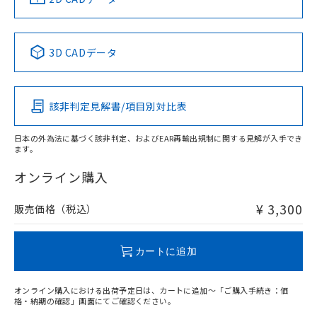
Yes
No
No
No
中国 RoHS表
※1 ※2
3D CADデータ
この製品の規格認証/適合状況ページへ
Pb
Hg
Cd
Cr(VI)
その他の認証はこちらのページからご検索ください
該非判定見解書/項目別対比表
X
O
O
O
日本の外為法に基づく該非判定、およびEAR再輸出規制に関する見解が入手でき
ます。
"対応済み"や非含有の記載がされた商品であっても、流通
在庫等で未対応品が混在する可能性があります。
オンライン購入
非含有品が必要な際は、弊社営業部門もしくは販売店へお
問い合わせください。
¥ 3,300
販売価格（税込）
この製品のRoHS/REACH対応状況ページへ
カートに追加
オンライン購入における出荷予定日は、カートに追加～「ご購入手続き：価
格・納期の確認」画面にてご確認ください。