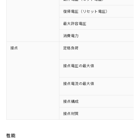
復帰電圧（リセット電圧）
最大許容電圧
消費電力
接点
定格負荷
接点電圧の最大値
接点電流の最大値
接点構成
接点材質
※1 対応状況
性能
対応済み：EU RoHS指令（10物質）の