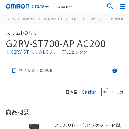
制御機器
Japan
ホーム
>
商品情報
>
商品カテゴリ
>
リレー
>
一般リレー
>
制御盤用
>
スリムI/Oリレー
G2RV-ST700-AP AC200
G2RV-ST スリムI/Oリレー 形式セレクタ
マイリストに追加
日本語
English
PDF出力
商品概要
スリムリレー+低背ソケット一体型,