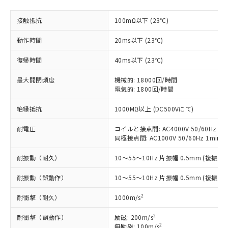
非含有に対応した製品が提供可能な商品で
す。
接触抵抗
100mΩ以下 (23℃)
対応予定：EU RoHS指令（10物質）の非含
ご利用条件
有に対応した製品に切り替える予定のある
動作時間
20ms以下 (23℃)
商品です。
復帰時間
40ms以下 (23℃)
対応予定なし：EU RoHS指令（10物質）の
以下の条件をお読みいただき、同意のうえ
非含有に非対応の商品で、対応品を出す予
ご利用ください。
最大開閉頻度
機械的: 18000回/時間
定はありません。
電気的: 1800回/時間
調査・確認中：EU RoHS指令（10物質）の
本サービスは、当社制御機器事業取扱
※1 中国RoHS○×表
非含有の対応状況を調査中または確認中の
絶縁抵抗
1000MΩ以上 (DC500Vにて)
商品の当社在庫状況および標準価格
商品です。
(税抜)を提供させていただくもので
「○」：最大均質材料含有率が中国RoHSの
非該当品：ライセンス料など無形物で、有
耐電圧
コイルと接点間: AC4000V 50/60Hz 1m
す。
基準値以下であることを示します。
害物質有無と関係のない商品です。
同極接点間: AC1000V 50/60Hz 1min
当社制御機器事業取扱商品の中には、
「×」：最大均質材料含有率が中国RoHSの
仕入先様の事情により、非含有部品として
本サービスの対象外となる商品もある
基準値を超えていることを示します。
いたものが、含有品と判明した場合などや
耐振動（耐久）
10～55～10Hz 片振幅 0.5mm (複振幅 
当社は、これら貴社製品のうち、外国
ことをご了承ください。
「－」：未確認です。当社販売部門へお問
むを得ず変更することがあります。
為替および外国貿易法に定める商品
在庫状況および標準価格照会結果は、
い合わせください。
耐振動（誤動作）
10～55～10Hz 片振幅 0.5mm (複振幅 
（以下｢規制貨物等」という）を輸出
記載している更新日時点での社内デー
*EU RoHS指令（10物質）：
または国外への提供する場合は、日本
記
タに基づき作成されるものであり、閲
説明
2
耐衝撃（耐久）
1000m/s
鉛(Pb) 1000ppm以下、 水銀(Hg) 1000ppm以下、 カド
*中国RoHS10物質の基準値 (GB/T26572)：
国政府の輸出許可(または役務取引許
号
覧された時点での実際の在庫および標
ミウム(Cd) 100ppm以下、
Pb(鉛) :1000ppm、 Hg(水銀) : 1000ppm、 Cd(カドミウ
可)を取得するなどの必要な手続きを
六価クロム(Cr(Ⅵ)) 1000ppm以下、ポリ臭化ビフェニル
ム) : 100ppm、
準価格とは異なる場合があることをご
2
耐衝撃（誤動作）
励磁: 200m/s
類(PBB) 1000ppm以下、ポリ臭化ジフェニルエーテル類
Cr(Ⅵ)(六価クロム) : 1000ppm、 PBBs(ポリ臭化ビフェ
とります。
2
無励磁: 100m/s
了承ください。