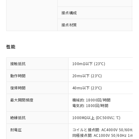
6
※1 対応状況
接点構成
1
対応済み：EU RoHS指令（10物質）の
接点材質
A
非含有に対応した製品が提供可能な商品で
す。
対応予定：EU RoHS指令（10物質）の非含
性能
ご利用条件
有に対応した製品に切り替える予定のある
商品です。
対応予定なし：EU RoHS指令（10物質）の
接触抵抗
100mΩ以下 (23℃)
以下の条件をお読みいただき、同意のうえ
非含有に非対応の商品で、対応品を出す予
ご利用ください。
動作時間
20ms以下 (23℃)
定はありません。
調査・確認中：EU RoHS指令（10物質）の
本サービスは、当社制御機器事業取扱
復帰時間
※1 中国RoHS○×表
40ms以下 (23℃)
非含有の対応状況を調査中または確認中の
商品の当社在庫状況および標準価格
商品です。
(税抜)を提供させていただくもので
最大開閉頻度
機械的: 18000回/時間
「○」：最大均質材料含有率が中国RoHSの
非該当品：ライセンス料など無形物で、有
す。
電気的: 1800回/時間
基準値以下であることを示します。
害物質有無と関係のない商品です。
当社制御機器事業取扱商品の中には、
「×」：最大均質材料含有率が中国RoHSの
仕入先様の事情により、非含有部品として
絶縁抵抗
1000MΩ以上 (DC500Vにて)
本サービスの対象外となる商品もある
基準値を超えていることを示します。
いたものが、含有品と判明した場合などや
当社は、これら貴社製品のうち、外国
ことをご了承ください。
「－」：未確認です。当社販売部門へお問
むを得ず変更することがあります。
為替および外国貿易法に定める商品
耐電圧
コイルと接点間: AC4000V 50/60Hz 1
在庫状況および標準価格照会結果は、
い合わせください。
同極接点間: AC1000V 50/60Hz 1min
（以下｢規制貨物等」という）を輸出
記載している更新日時点での社内デー