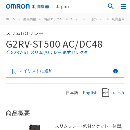
制御機器
Japan
ホーム
>
商品情報
>
商品カテゴリ
>
リレー
>
一般リレー
>
制御盤用
>
スリムI/Oリレー
G2RV-ST500 AC/DC48
G2RV-ST スリムI/Oリレー 形式セレクタ
マイリストに追加
日本語
English
PDF出力
商品概要
スリムリレー+低背ソケット一体型,