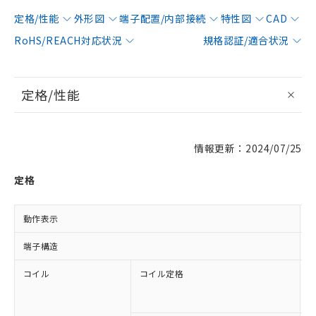
定格/性能
外形図
端子配置/内部接続
特性図
CAD
RoHS/REACH対応状況
規格認証/適合状況
定格/性能
情報更新：2024/07/25
定格
動作表示
端子構造
コイル
コイル定格
A
A
D