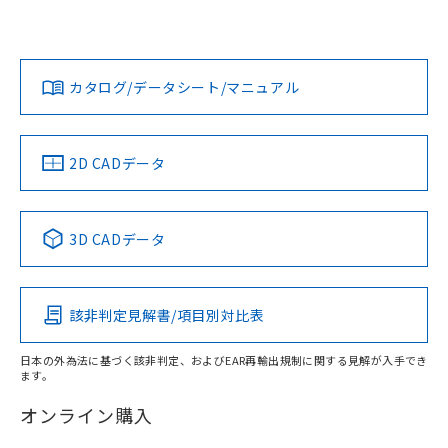
Yes
Yes
Yes
対応状況
対応予定月
※1
※2
ダウンロードデータをご利用いただく前に、以下を必ずお読
みください。
カタログ/データシート/マニュアル
対応済み
ソフトウェアの使用条件
LR型式承認
DNV型式承認
BV型式承認
KR型式承
（イギリス
（ノルウェー
（フランス
（韓国
船舶規格）
船舶規格）
船舶規格）
船舶規格
中国 RoHS
注意事項・凡例
2D CADデータ
Yes
No
No
No
中国 RoHS表
※1 ※2
3D CADデータ
この製品の規格認証/適合状況ページへ
Pb
Hg
Cd
Cr(VI)
その他の認証はこちらのページからご検索ください
該非判定見解書/項目別対比表
X
O
O
O
日本の外為法に基づく該非判定、およびEAR再輸出規制に関する見解が入手でき
ます。
"対応済み"や非含有の記載がされた商品であっても、流通
在庫等で未対応品が混在する可能性があります。
オンライン購入
非含有品が必要な際は、弊社営業部門もしくは販売店へお