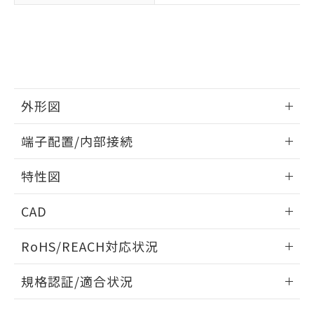
下記の非含有証明書をダウンロードするこ
品・サービスに関するお客様との取
とができます。
合意する
キャンセル
引・商談に必要な範囲で利用すること
をご了承ください。
EU RoHS指令（10物質）の非含有証明書
※当社の共同利用者とは、
"個人情報
51物質の非含有証明書（当社基準）
の共同利用に関して"
の「1.共同利
※本証明書は発行日時点で非含有を証明す
用者の範囲」に記載されている法人を
るもので、過去に遡って非含有を証明する
指します。
外形図
ものではありません。
また、RoHS指令のフタル酸エステル類４
情報更新：2024/07/25
物質の対応では、対応完了までの期間は出
端子配置/内部接続
荷製品に未対応品が混在することから備考
外形図
欄に対応日を記載しておりました。
情報更新：2024/07/25
特性図
既に当社にて対応品への在庫切替を完了
していることから、特段のことがない限
端子配置/内部接続
情報更新：2024/07/25
り、2022年1月12日より割愛しておりま
CAD
す。
電気的寿命曲線
ログイン/会員登録いただくと、CADデータをダウンロー
RoHS/REACH対応状況
ドすることができます。
情報更新：2026/7/29
規格認証/適合状況
ログイン/会員登録
EU RoHS
注意事項・凡例
UL認証
CSA認証
CEマーキング