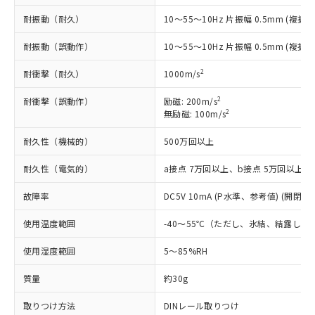
*EU RoHS指令（10物質）：
または国外への提供する場合は、日本
記
タに基づき作成されるものであり、閲
説明
鉛(Pb) 1000ppm以下、 水銀(Hg) 1000ppm以下、 カド
耐振動（耐久）
*中国RoHS10物質の基準値 (GB/T26572)：
10～55～10Hz 片振幅 0.5mm (複振幅
国政府の輸出許可(または役務取引許
号
覧された時点での実際の在庫および標
ミウム(Cd) 100ppm以下、
Pb(鉛) :1000ppm、 Hg(水銀) : 1000ppm、 Cd(カドミウ
可)を取得するなどの必要な手続きを
六価クロム(Cr(Ⅵ)) 1000ppm以下、ポリ臭化ビフェニル
ム) : 100ppm、
準価格とは異なる場合があることをご
耐振動（誤動作）
10～55～10Hz 片振幅 0.5mm (複振幅
類(PBB) 1000ppm以下、ポリ臭化ジフェニルエーテル類
Cr(Ⅵ)(六価クロム) : 1000ppm、 PBBs(ポリ臭化ビフェ
とります。
了承ください。
(PBDE) 1000ppm以下、フタル酸ビス(2-エチルヘキシ
○
一定数以上の在庫あり
ニル類) : 1000ppm、 PBDEs(ポリ臭化ジフェニルエーテ
当社は規制貨物を破棄する場合は、完
ル) (DEHP)(別名：DOP) 1000ppm以下、フタル酸ブチ
正式な納期状況および標準価格はお客
ル類) : 1000ppm、
2
耐衝撃（耐久）
1000m/s
ルベンジル（BBP） 1000ppm以下、フタル酸ジブチル
全に破砕するなど、違法に輸出されな
DBP(フタル酸ジブチル) : 1000ppm、 DIBP(フタル酸ジ
様のお取引先、またはお客様担当のオ
（DBP） 1000ppm以下、フタル酸ジイソブチル
イソブチル) : 1000ppm、 BBP(フタル酸ブチルベンジ
△
一定数には満たないが在庫あり
いよう必要な手段を講じます。
ムロン制御機器販売店・当社販売員に
2
耐衝撃（誤動作）
(DIBP) 1000ppm以下
励磁: 200m/s
ル) : 1000ppm、
当社は貴社製品を、核兵器、ミサイ
但し、RoHS指令で産業用監視および制御機器に対する
2
DEHP(フタル酸ビス(2-エチルヘキシル)) : 1000ppm
無励磁: 100m/s
ご相談ください。
適用除外項目は除く。
ル、化学兵器、生物兵器またはその他
－
在庫なし(最新の在庫状況につ
オムロン制御機器販売店や当社販売拠
フタル酸エステル類の４物質については閾値を超える意
武器並びにこれらの製造装置等に一切
耐久性（機械的）
500万回以上
いては、お客様のお取引先、ま
図的な使用がないことを確認しています。
点は「
販売ネットワーク
」をご確認
※2 環境保護使用期限
使用いたしません。
たはお客様担当のオムロン制御
ください。
耐久性（電気的）
a接点 7万回以上、b接点 5万回以上
当社は、貴社製品を第三者に販売する
機器販売店・当社販売員にご確
在庫状況および標準価格結果を当社の
※2 対応予定月
「ｅ」：有害物質（10物質）のすべてが基
場合は、上記1、2および3の内容を当
認ください)
事前の承諾なく第三者に漏洩または開
故障率
DC5V 10mA (P水準、参考値) (開閉ひん
準値以下であることを示します。
該第三者に通知します。また当社は、
示しないようお願いします。
部品在庫の切り替え状況などにより、予定
「10」：通常の使用状況下において有害物
販売先および販売に係わる関係者が違
マイパーツ機能（部品リスト作成サー
空
受注生産機種、また在庫状況の
使用温度範囲
-40～55℃（ただし、氷結、結露しな
月が前後することがあります。
質が外部に漏えいし、環境に深刻な影響を
法に輸出するおそれがある場合は、取
ビス）をご利用いただくには、I-Web
白
情報を公開していない機種
及ぼさない年数を意味します。
り引きをいたしません。
メンバーズにご登録されている必要が
使用湿度範囲
5～85%RH
「－」：未確認です。当社販売部門へお問
あります。
い合わせください。
お客様が当ウェブサイト上で当社にご
質量
約30g
※3 非含有証明書ダウンロード
登録された部品リストについて、当社
取りつけ方法
DINレール取りつけ
および当社の共同利用者が、当社の製