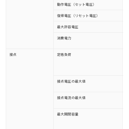
動作電圧（セット電圧）
復帰電圧（リセット電圧）
最大許容電圧
1
消費電力
約
約
接点
定格負荷
A
A
D
D
接点電圧の最大値
A
D
接点電流の最大値
A
D
最大開閉容量
1
5
1