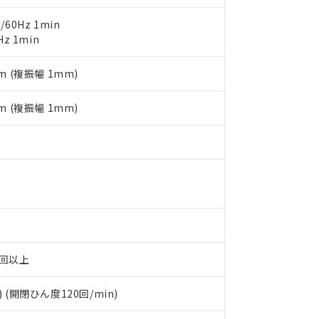
します。
10物質）の非含有証明書
60Hz 1min
明書（当社基準）
Hz 1min
日時点で非含有を証明するもので、過去に遡って非含有を証明するも
令のフタル酸エステル類４物質の対応では、対応完了までの期間は出
m (複振幅 1mm)
備考欄に対応日を記載しておりました。
品への在庫切替を完了していることから、特段のことがない限り、20
す。
m (複振幅 1mm)
万回以上
) (開閉ひん度120回/min)