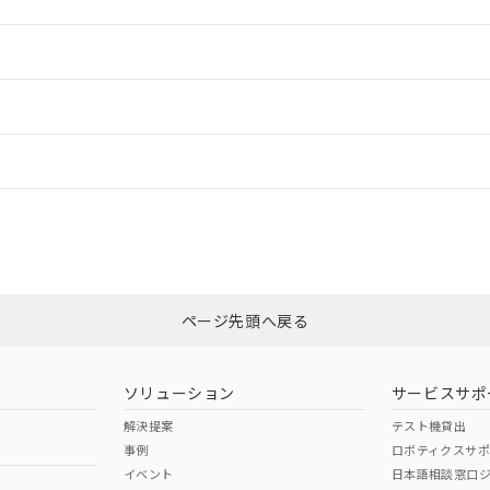
情報更新：2
ードすることができます。
情報更新：
ログイン/会員登録
CCC認証
電波法
みください。
N/A
N/A
非含有証明書
※3
ページ先頭へ戻る
ダウンロードはこちら
型式承認
NK型式承認
ABS型式承認
韓国
（日本
（アメリカ
ソリューション
サービスサポ
舶規格）
船舶規格）
船舶規格）
解決提案
テスト機貸出
事例
ロボティクスサ
No
No
イベント
日本語相談窓口