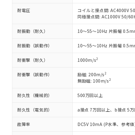
いる法人を指
EU RoHS指令（
耐電圧
コイルと接点間: AC4000V 50/
51物質の非含有証
同極接点間: AC1000V 50/60
※本証明書は発行
また、RoHS指
耐振動（耐久）
10～55～10Hz 片振幅 0.5m
混在することから
既に当社にて対応
り割愛しておりま
耐振動（誤動作）
10～55～10Hz 片振幅 0.5m
2
耐衝撃（耐久）
1000m/s
2
耐衝撃（誤動作）
励磁: 200m/s
2
無励磁: 100m/s
耐久性（機械的）
500万回以上
耐久性（電気的）
a接点 7万回以上、b接点 5
故障率
DC5V 10mA (P水準、参考値