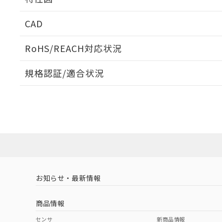
端子配置/内部接続
CAD
電気的寿命曲線
ログイン/会員登録いただくと、CADデータをダウンロ
RoHS/REACH対応状況
規格認証/適合状況
EU RoHS
注意事項・凡例
UL認証
CSA認証
CEマーキング
ダウンロードデータをご利用いただく前に、以下を必ずお読
Yes
Yes
Yes
対応状況
対応予定月
※1
※2
ソフトウェアの使用条件
対応済み
LR型式承認
DNV型式承認
BV型式承認
KR
（イギリス
（ノルウェー
（フランス
（
お知らせ・最新情報
中国 RoHS
注意事項・凡例
船舶規格）
船舶規格）
船舶規格）
船
商品情報
Yes
No
No
No
中国 RoHS表
※1 ※2
センサ
新商品情報