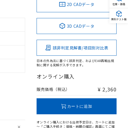
2D CADデータ
在庫・価格
無料テスト機
3D CADデータ
該非判定見解書/項目別対比表
日本の外為法に基づく該非判定、およびEAR再輸出規
制に関する見解が入手できます。
オンライン購入
¥ 2,360
販売価格（税込）
カートに追加
オンライン購入における出荷予定日は、カートに追加
～「ご購入手続き：価格・納期の確認」画面にてご確