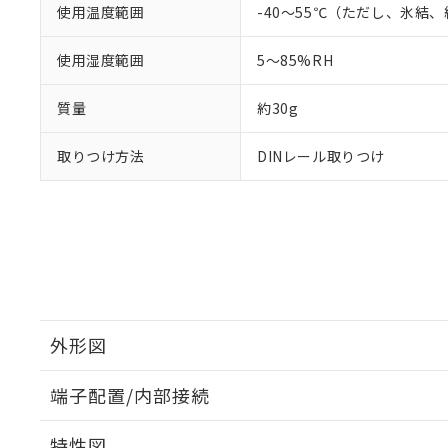
使用温度範囲
-40～55℃（ただし、氷結
使用湿度範囲
5～85%RH
質量
約30g
取りつけ方法
DINレール取りつけ
外形図
端子配置/内部接続
外形図
特性図