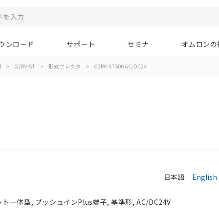
ウンロード
サポート
セミナ
オムロンの
用
>
G2RV-ST
>
形式セレクタ
>
G2RV-ST500 AC/DC24
4
日本語
English
体型, プッシュインPlus端子, 基準形, AC/DC24V