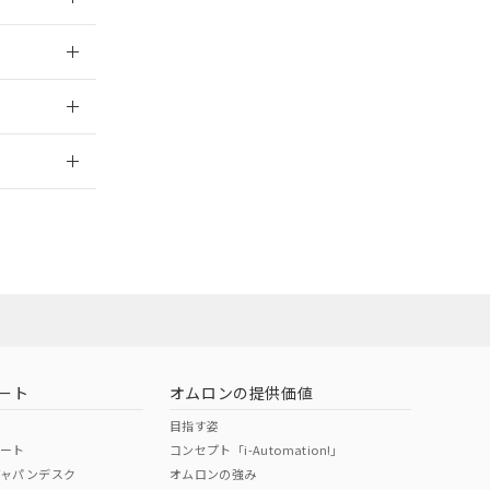
024/07/25
2026/7/29
ート
オムロンの提供価値
目指す姿
ポート
コンセプト「i-Automation!」
ジャパンデスク
オムロンの強み