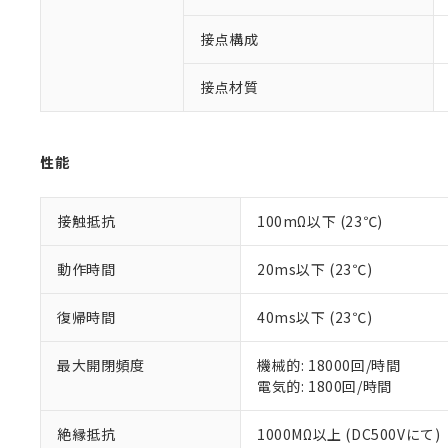
調査・確認中：EU
ご利用条件
非該当品：ライセ
※1 中国RoHS
接点構成
仕入先様の事情に
があります。
以下の条件をお読
「○」：最大均質
接点材質
「×」：最大均質
本サービスは
当社は、これ
*EU RoHS指令（10物
「－」：未確認で
鉛(Pb) 1000ppm以下、
くものです。
う）を輸出ま
記
説明
六価クロム(Cr(Ⅵ)) 1
当社制御機器
などの必要な
フタル酸ビス(2-エチルヘ
号
性能
*中国RoHS10物質の基準値 
ル（DBP） 1000ppm
在庫状況およ
当社は規制貨
Pb(鉛) :1000ppm、 Hg
但し、RoHS指令で産
のであり、閲
ます。
Cr(Ⅵ)(六価クロム) : 
フタル酸エステル類の４
○
一定数以
DBP(フタル酸ジブチル) :
い。
当社は貴社製
接触抵抗
100mΩ以下 (23℃)
DEHP(フタル酸ビス(2-エ
正式な納期状
置等に一切使
当社販売員に
※2 対応予定月
△
一定数に
当社は、貴社
動作時間
20ms以下 (23℃)
オムロン制御
また当社は、
※2 環境保護使
在庫状況およ
部品在庫の切り替
たしません。
－
在庫なし
復帰時間
40ms以下 (23℃)
す。
「ｅ」：有害物質
機器販売
マイパーツ機
「10」：通常の
ている必要が
最大開閉頻度
機械的: 18000回/時間
味します。
空
受注生産
お客様が当ウ
※3 非含有証明
電気的: 1800回/時間
「－」：未確認で
白
が、当社の製
さい。
下記の非含有証明
絶縁抵抗
1000MΩ以上 (DC500Vにて)
※当社の共同