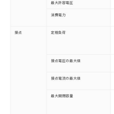
最大許容電圧
消費電力
接点
定格負荷
接点電圧の最大値
接点電流の最大値
※1 対応状況
最大開閉容量
対応済み：EU
対応予定：EU R
対応予定なし：EU