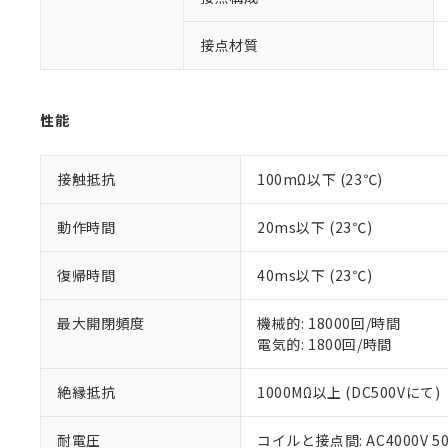
非該当品：ライセ
※1 中国RoHS
仕入先様の事情に
接点材質
があります。
以下の条件をお読
「○」：最大均質
「×」：最大均質
本サービスは
当社は、これ
*EU RoHS指令（10物
「－」：未確認で
鉛(Pb) 1000ppm以下、
くものです。
う）を輸出ま
記
説明
六価クロム(Cr(Ⅵ)) 1
性能
当社制御機器
などの必要な
フタル酸ビス(2-エチルヘ
号
*中国RoHS10物質の基準値 
ル（DBP） 1000ppm
在庫状況およ
当社は規制貨
Pb(鉛) :1000ppm、 Hg
但し、RoHS指令で産
のであり、閲
ます。
Cr(Ⅵ)(六価クロム) : 
接触抵抗
100mΩ以下 (23℃)
フタル酸エステル類の４
○
一定数以
DBP(フタル酸ジブチル) :
い。
当社は貴社製
DEHP(フタル酸ビス(2-エ
正式な納期状
置等に一切使
動作時間
20ms以下 (23℃)
当社販売員に
※2 対応予定月
△
一定数に
当社は、貴社
オムロン制御
また当社は、
※2 環境保護使
復帰時間
40ms以下 (23℃)
在庫状況およ
部品在庫の切り替
たしません。
－
在庫なし
す。
「ｅ」：有害物質
機器販売
マイパーツ機
最大開閉頻度
機械的: 18000回/時間
「10」：通常の
ている必要が
電気的: 1800回/時間
味します。
空
受注生産
お客様が当ウ
※3 非含有証明
「－」：未確認で
白
が、当社の製
絶縁抵抗
1000MΩ以上 (DC500Vにて)
さい。
下記の非含有証明
※当社の共同
耐電圧
コイルと接点間: AC4000V 50/
いる法人を指
EU RoHS指令（