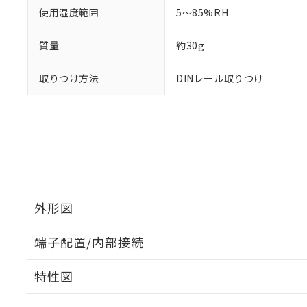
使用湿度範囲
5～85%RH
質量
約30g
取りつけ方法
DINレール取りつけ
外形図
端子配置/内部接続
外形図
特性図
端子配置/内部接続