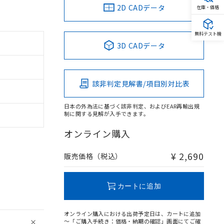
2D CADデータ
在庫・価格
無料テスト機
3D CADデータ
該非判定見解書/項目別対比表
日本の外為法に基づく該非判定、およびEAR再輸出規
制に関する見解が入手できます。
オンライン購入
¥ 2,690
販売価格（税込）
カートに追加
オンライン購入における出荷予定日は、カートに追加
～「ご購入手続き：価格・納期の確認」画面にてご確