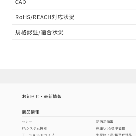
CAD
電気的寿命曲線
ログイン/会員登録いただくと、CADデータをダウンロ
RoHS/REACH対応状況
規格認証/適合状況
EU RoHS
注意事項・凡例
UL認証
CSA認証
CEマーキング
ダウンロードデータをご利用いただく前に、以下を必ずお読
Yes
Yes
Yes
対応状況
対応予定月
※1
※2
ソフトウェアの使用条件
対応済み
LR型式承認
DNV型式承認
BV型式承認
KR
（イギリス
（ノルウェー
（フランス
（
お知らせ・最新情報
中国 RoHS
注意事項・凡例
船舶規格）
船舶規格）
船舶規格）
船
商品情報
Yes
No
No
No
中国 RoHS表
※1 ※2
センサ
新商品情報
FAシステム機器
在庫状況/標準価格
Pb
Hg
Cd
Cr(V
モーション/ドライブ
生産終了品/推奨代替品