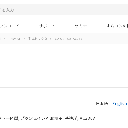
ウンロード
サポート
セミナ
オムロンの
用
>
G2RV-ST
>
形式セレクタ
>
G2RV-ST500 AC230
日本語
English
体型, プッシュインPlus端子, 基準形, AC230V