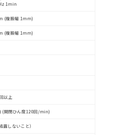
Hz 1min
明書（当社基準）
日時点で非含有を証明するもので、過去に遡って非含有を証明するも
m (複振幅 1mm)
令のフタル酸エステル類４物質の対応では、対応完了までの期間は出
備考欄に対応日を記載しておりました。
品への在庫切替を完了していることから、特段のことがない限り、20
m (複振幅 1mm)
す。
万回以上
) (開閉ひん度120回/min)
、結露しないこと）