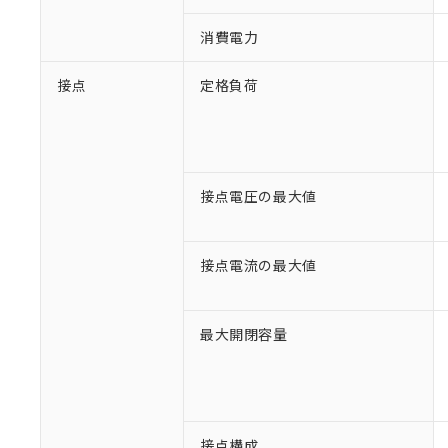
消費電力
接点
定格負荷
接点電圧の最大値
接点電流の最大値
※1 対応状況
最大開閉容量
対応済み：EU
対応予定：EU R
対応予定なし：EU
調査・確認中：EU
ご利用条件
接点構成