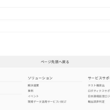
ードすることができます。
情報更新：
ログイン/会員登録
CCC認証
電波法
みください。
N/A
N/A
非含有証明書
※3
ページ先頭へ戻る
ダウンロードはこちら
型式承認
NK型式承認
ABS型式承認
韓国
（日本
（アメリカ
ソリューション
サービスサポ
舶規格）
船舶規格）
船舶規格）
解決提案
テスト機貸出
事例
ロボティクスサ
No
No
イベント
日本語相談窓口
現場データ活用サービスi-BELT
輸出該非判定
I)
PBBs
PBDEs
DBP