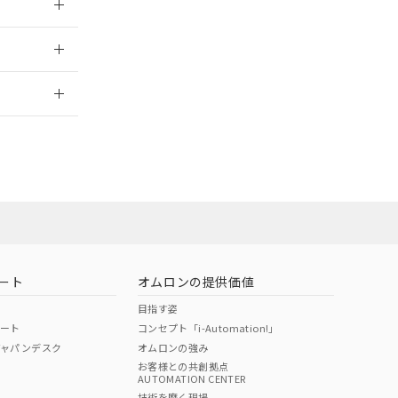
2026/7/29
ート
オムロンの提供価値
目指す姿
ポート
コンセプト「i-Automation!」
ジャパンデスク
オムロンの強み
お客様との共創拠点
AUTOMATION CENTER
DIBP
BBP
DEHP
環境保護
技術を磨く現場