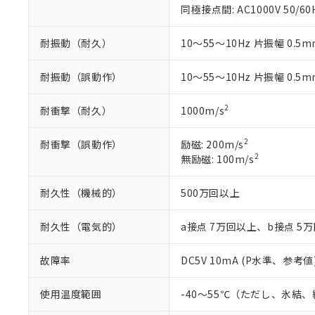
同極接点間: AC1000V 50/60
51物質の非含有証
※本証明書は発行
耐振動（耐久）
10～55～10Hz 片振幅 0.5m
また、RoHS指
混在することから
既に当社にて対応
耐振動（誤動作）
10～55～10Hz 片振幅 0.5m
り割愛しておりま
2
耐衝撃（耐久）
1000m/s
2
耐衝撃（誤動作）
励磁: 200m/s
2
無励磁: 100m/s
耐久性（機械的）
500万回以上
耐久性（電気的）
a接点 7万回以上、b接点 5
故障率
DC5V 10mA (P水準、参考値
使用温度範囲
-40～55℃（ただし、氷結