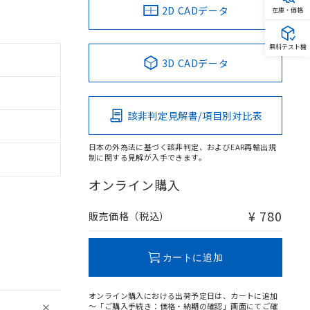
2D CADデータ
在庫・価格
無料テスト機
3D CADデータ
該非判定見解書/項目別対比表
日本の外為法に基づく該非判定、およびEAR再輸出規
制に関する見解が入手できます。
オンライン購入
¥ 780
販売価格（税込）
カートに追加
オンライン購入における出荷予定日は、カートに追加
～「ご購入手続き：価格・納期の確認」画面にてご確