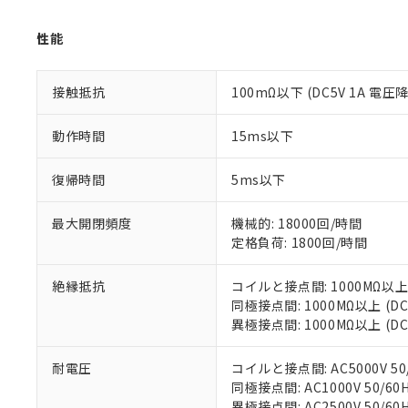
仕入先様の事情に
があります。
以下の条件をお読
「○」：最大均質
性能
「×」：最大均質
本サービスは
当社は、これ
*EU RoHS指令（10物
「－」：未確認で
鉛(Pb) 1000ppm以下、
くものです。
う）を輸出ま
記
説明
六価クロム(Cr(Ⅵ)) 1
接触抵抗
100mΩ以下 (DC5V 1A 電圧
当社制御機器
などの必要な
フタル酸ビス(2-エチルヘ
号
*中国RoHS10物質の基準値 
ル（DBP） 1000ppm
在庫状況およ
当社は規制貨
Pb(鉛) :1000ppm、 Hg
但し、RoHS指令で産
のであり、閲
動作時間
15ms以下
ます。
Cr(Ⅵ)(六価クロム) : 
フタル酸エステル類の４
○
一定数以
DBP(フタル酸ジブチル) :
い。
当社は貴社製
DEHP(フタル酸ビス(2-エ
正式な納期状
置等に一切使
復帰時間
5ms以下
当社販売員に
※2 対応予定月
△
一定数に
当社は、貴社
オムロン制御
また当社は、
※2 環境保護使
最大開閉頻度
機械的: 18000回/時間
在庫状況およ
部品在庫の切り替
たしません。
－
在庫なし
定格負荷: 1800回/時間
す。
「ｅ」：有害物質
機器販売
マイパーツ機
「10」：通常の
絶縁抵抗
コイルと接点間: 1000MΩ以上
ている必要が
味します。
空
受注生産
同極接点間: 1000MΩ以上 (
お客様が当ウ
※3 非含有証明
「－」：未確認で
白
異極接点間: 1000MΩ以上 (
が、当社の製
さい。
下記の非含有証明
※当社の共同
耐電圧
コイルと接点間: AC5000V 50/
いる法人を指
EU RoHS指令（
同極接点間: AC1000V 50/60H
51物質の非含有証
異極接点間: AC2500V 50/60H