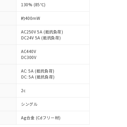
130% (85℃)
約400mW
AC250V 5A (抵抗負荷)
DC24V 5A (抵抗負荷)
AC440V
DC300V
AC: 5A (抵抗負荷)
DC: 5A (抵抗負荷)
2c
 RoHS指令（10物質）の非含有に対応した製品が提供可能な商品です
oHS指令（10物質）の非含有に対応した製品に切り替える予定のある
シングル
 RoHS指令（10物質）の非含有に非対応の商品で、対応品を出す予
 RoHS指令（10物質）の非含有の対応状況を調査中または確認中の
Ag合金 (Cdフリー材)
ンス料など無形物で、有害物質有無と関係のない商品です。
○×表