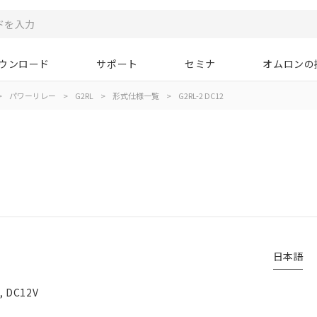
ウンロード
サポート
セミナ
オムロンの
>
パワーリレー
>
G2RL
>
形式仕様一覧
>
G2RL-2 DC12
日本語
 DC12V