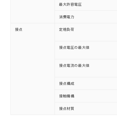
最大許容電圧
消費電力
接点
定格負荷
接点電圧の最大値
接点電流の最大値
※1 対応状況
接点構成
対応済み：EU
対応予定：EU R
接触機構
対応予定なし：EU
調査・確認中：EU
ご利用条件
接点材質
非該当品：ライセ
※1 中国RoHS