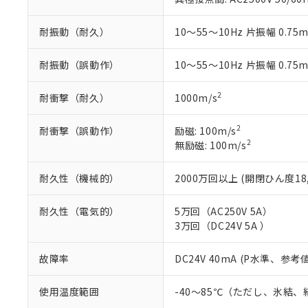
※本証明書は発行
また、RoHS指
耐振動（耐久）
10～55～10Hz 片振幅 0.75
混在することから
既に当社にて対応
耐振動（誤動作）
10～55～10Hz 片振幅 0.75
り割愛しておりま
2
耐衝撃（耐久）
1000m/s
2
耐衝撃（誤動作）
励磁: 100m/s
2
無励磁: 100m/s
耐久性（機械的）
2000万回以上 (開閉ひん度18,
耐久性（電気的）
5万回（AC250V 5A）
3万回（DC24V 5A ）
故障率
DC24V 40mA (P水準、参考値
使用温度範囲
-40～85℃（ただし、氷結