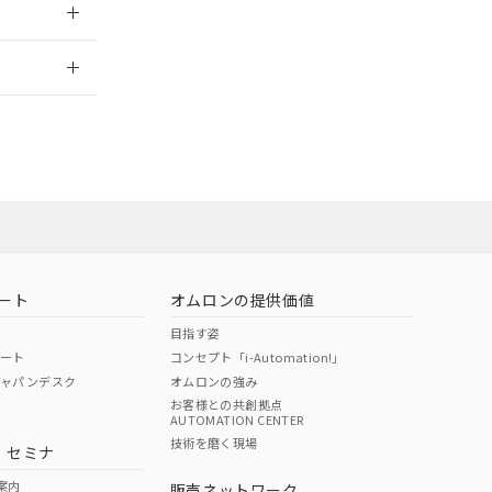
2026/7/29
業員または販
お問い合わせ
ート
オムロンの提供価値
目指す姿
ポート
コンセプト「i-Automation!」
ジャパンデスク
オムロンの強み
お客様との共創拠点
AUTOMATION CENTER
DIBP
BBP
DEHP
環境保護
技術を磨く現場
・セミナ
使用期限
案内
販売ネットワーク