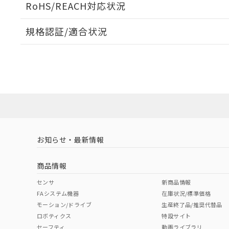
RoHS/REACH対応状況
規格認証/適合状況
EU RoHS
注意事項・凡例
G2RL-2 DC12についての規格認証/適合状況については
売店にお問い合わせください。
ダウンロードデータをご利用いただく前に、以下を必ずお読
対応状況
対応予定月
※1
※2
ソフトウェアの使用条件
対応済み
取りつけ穴加工図
お知らせ・最新情報
中国 RoHS
注意事項・凡例
商品情報
中国 RoHS表
※1 ※2
センサ
新商品情報
FAシステム機器
在庫状況/標準価格
Pb
Hg
Cd
Cr(V
モーション/ドライブ
生産終了品/推奨代替品
ロボティクス
特設サイト
セーフティ
動画ライブラリ