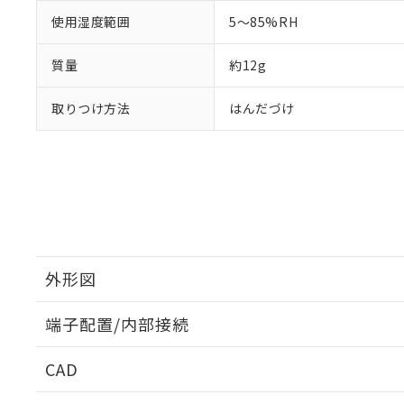
使用湿度範囲
5～85%RH
質量
約12g
取りつけ方法
はんだづけ
外形図
端子配置/内部接続
外形図
CAD
端子配置/内部接続
ログイン/会員登録いただくと、CADデータをダウンロ