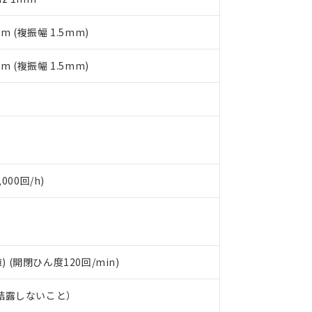
日時点で非含有を証明するもので、過去に遡って非含有を証明するも
令のフタル酸エステル類４物質の対応では、対応完了までの期間は出
mm (複振幅 1.5mm)
備考欄に対応日を記載しておりました。
品への在庫切替を完了していることから、特段のことがない限り、20
mm (複振幅 1.5mm)
す。
000回/h)
) (開閉ひん度120回/min)
、結露しないこと）