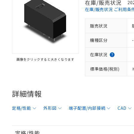
在庫/販売状況
20
在庫/販売状況 ご利用条
販売状況
機種区分
-
在庫状況
画像をクリックすると大きくなります
標準価格(税別)
詳細情報
定格/性能
外形図
端子配置/内部接続
CAD
定格/性能