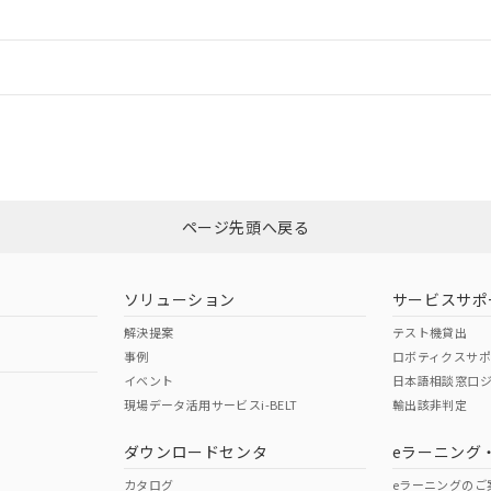
情報更新：
ログイン/会員登録
、「カスタマーサポートセンタ お客様相談室」または貴社担当オムロン営
みください。
非含有証明書
※3
ページ先頭へ戻る
ダウンロードはこちら
ソリューション
サービスサポ
解決提案
テスト機貸出
事例
ロボティクスサ
イベント
日本語相談窓口
現場データ活用サービスi-BELT
輸出該非判定
I)
PBBs
PBDEs
DBP
ダウンロードセンタ
eラーニング
カタログ
eラーニングのご