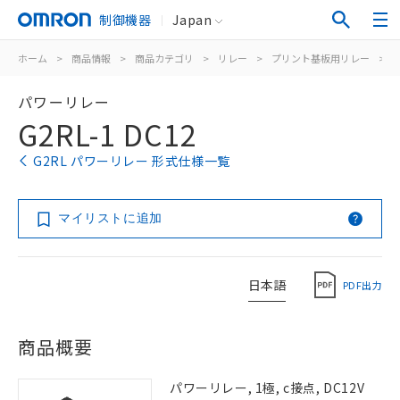
制御機器
Japan
ホーム
>
商品情報
>
商品カテゴリ
>
リレー
>
プリント基板用リレー
>
パワーリレー
G2RL-1 DC12
G2RL パワーリレー 形式仕様一覧
マイリストに追加
日本語
PDF出力
商品概要
パワーリレー, 1極, c接点, DC12V