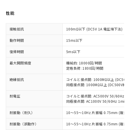
対応済み：EU RoHS指令（10物質）の
非含有に対応した製品が提供可能な商品で
性能
す。
対応予定：EU RoHS指令（10物質）の非含
ご利用条件
接触抵抗
100mΩ以下 (DC5V 1A 電圧降下法)
有に対応した製品に切り替える予定のある
商品です。
動作時間
15ms以下
対応予定なし：EU RoHS指令（10物質）の
以下の条件をお読みいただき、同意のうえ
非含有に非対応の商品で、対応品を出す予
復帰時間
5ms以下
ご利用ください。
定はありません。
調査・確認中：EU RoHS指令（10物質）の
本サービスは、当社制御機器事業取扱
最大開閉頻度
機械的: 18000回/時間
※1 中国RoHS○×表
非含有の対応状況を調査中または確認中の
定格負荷: 1800回/時間
商品の当社在庫状況および標準価格
商品です。
(税抜)を提供させていただくもので
「○」：最大均質材料含有率が中国RoHSの
非該当品：ライセンス料など無形物で、有
絶縁抵抗
コイルと接点間: 1000MΩ以上 (DC50
す。
基準値以下であることを示します。
害物質有無と関係のない商品です。
同極接点間: 1000MΩ以上 (DC500V
当社制御機器事業取扱商品の中には、
「×」：最大均質材料含有率が中国RoHSの
仕入先様の事情により、非含有部品として
本サービスの対象外となる商品もある
基準値を超えていることを示します。
耐電圧
コイルと接点間: AC5000V 50/60Hz 1m
いたものが、含有品と判明した場合などや
当社は、これら貴社製品のうち、外国
ことをご了承ください。
同極接点間: AC1000V 50/60Hz 1min
「－」：未確認です。当社販売部門へお問
むを得ず変更することがあります。
為替および外国貿易法に定める商品
在庫状況および標準価格照会結果は、
い合わせください。
（以下｢規制貨物等」という）を輸出
記載している更新日時点での社内デー
耐振動（耐久）
10～55～10Hz 片振幅 0.75mm (複振幅
*EU RoHS指令（10物質）：
または国外への提供する場合は、日本
記
タに基づき作成されるものであり、閲
説明
鉛(Pb) 1000ppm以下、 水銀(Hg) 1000ppm以下、 カド
*中国RoHS10物質の基準値 (GB/T26572)：
国政府の輸出許可(または役務取引許
号
覧された時点での実際の在庫および標
耐振動（誤動作）
10～55～10Hz 片振幅 0.75mm (複振幅
ミウム(Cd) 100ppm以下、
Pb(鉛) :1000ppm、 Hg(水銀) : 1000ppm、 Cd(カドミウ
可)を取得するなどの必要な手続きを
六価クロム(Cr(Ⅵ)) 1000ppm以下、ポリ臭化ビフェニル
ム) : 100ppm、