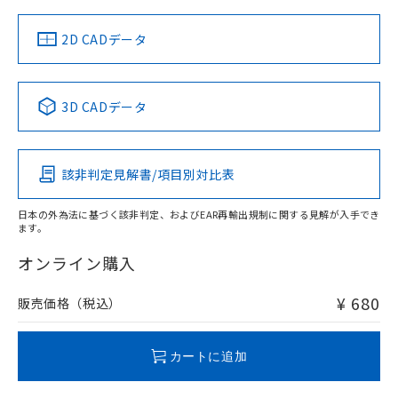
中国 RoHS
注意事項・凡例
2D CADデータ
中国 RoHS表
※1 ※2
3D CADデータ
Pb
Hg
Cd
Cr(VI)
該非判定見解書/項目別対比表
O
O
O
O
日本の外為法に基づく該非判定、およびEAR再輸出規制に関する見解が入手でき
ます。
"対応済み"や非含有の記載がされた商品であっても、流通
在庫等で未対応品が混在する可能性があります。
オンライン購入
非含有品が必要な際は、弊社営業部門もしくは販売店へお
問い合わせください。
¥ 680
販売価格（税込）
この製品のRoHS/REACH対応状況ページへ
カートに追加