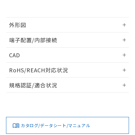
EU RoHS指令（10物質）の非含有証明書
※当社の共同利用者とは、
"個人情報
51物質の非含有証明書（当社基準）
の共同利用に関して"
の「1.共同利
※本証明書は発行日時点で非含有を証明す
用者の範囲」に記載されている法人を
るもので、過去に遡って非含有を証明する
指します。
外形図
ものではありません。
また、RoHS指令のフタル酸エステル類４
情報更新：2025/11/04
端子配置/内部接続
物質の対応では、対応完了までの期間は出
荷製品に未対応品が混在することから備考
外形図
情報更新：2025/11/04
欄に対応日を記載しておりました。
CAD
既に当社にて対応品への在庫切替を完了
端子配置/内部接続
していることから、特段のことがない限
ログイン/会員登録いただくと、CADデータをダウンロー
RoHS/REACH対応状況
り、2022年1月12日より割愛しておりま
ドすることができます。
す。
情報更新：2026/7/29
規格認証/適合状況
ログイン/会員登録
EU RoHS
注意事項・凡例
G2RL-1 DC12についての規格認証/適合状況については、「カ
スタマーサポートセンタ お客様相談室」または貴社担当オム
ロン営業員または販売店にお問い合わせください。
対応状況
対応予定月
※1
※2
ダウンロードデータをご利用いただく前に、以下を必ずお読
みください。
お問い合わせ
カタログ/データシート/マニュアル
対応済み
ソフトウェアの使用条件
取りつけ穴加工図