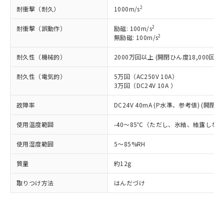
準価格とは異なる場合があることをご
類(PBB) 1000ppm以下、ポリ臭化ジフェニルエーテル類
Cr(Ⅵ)(六価クロム) : 1000ppm、 PBBs(ポリ臭化ビフェ
とります。
2
耐衝撃（耐久）
1000m/s
了承ください。
(PBDE) 1000ppm以下、フタル酸ビス(2-エチルヘキシ
○
一定数以上の在庫あり
ニル類) : 1000ppm、 PBDEs(ポリ臭化ジフェニルエーテ
当社は規制貨物を破棄する場合は、完
ル) (DEHP)(別名：DOP) 1000ppm以下、フタル酸ブチ
正式な納期状況および標準価格はお客
ル類) : 1000ppm、
ルベンジル（BBP） 1000ppm以下、フタル酸ジブチル
2
全に破砕するなど、違法に輸出されな
耐衝撃（誤動作）
励磁: 100m/s
DBP(フタル酸ジブチル) : 1000ppm、 DIBP(フタル酸ジ
様のお取引先、またはお客様担当のオ
（DBP） 1000ppm以下、フタル酸ジイソブチル
イソブチル) : 1000ppm、 BBP(フタル酸ブチルベンジ
2
△
一定数には満たないが在庫あり
無励磁: 100m/s
いよう必要な手段を講じます。
ムロン制御機器販売店・当社販売員に
(DIBP) 1000ppm以下
ル) : 1000ppm、
当社は貴社製品を、核兵器、ミサイ
但し、RoHS指令で産業用監視および制御機器に対する
DEHP(フタル酸ビス(2-エチルヘキシル)) : 1000ppm
ご相談ください。
耐久性（機械的）
2000万回以上 (開閉ひん度18,000回/h)
適用除外項目は除く。
ル、化学兵器、生物兵器またはその他
－
在庫なし(最新の在庫状況につ
オムロン制御機器販売店や当社販売拠
フタル酸エステル類の４物質については閾値を超える意
武器並びにこれらの製造装置等に一切
いては、お客様のお取引先、ま
図的な使用がないことを確認しています。
点は「
販売ネットワーク
」をご確認
耐久性（電気的）
5万回（AC250V 10A）
※2 環境保護使用期限
使用いたしません。
たはお客様担当のオムロン制御
ください。
3万回（DC24V 10A ）
当社は、貴社製品を第三者に販売する
機器販売店・当社販売員にご確
在庫状況および標準価格結果を当社の
※2 対応予定月
「ｅ」：有害物質（10物質）のすべてが基
場合は、上記1、2および3の内容を当
認ください)
事前の承諾なく第三者に漏洩または開
故障率
DC24V 40mA (P水準、参考値) (開閉ひ
準値以下であることを示します。
該第三者に通知します。また当社は、
示しないようお願いします。
部品在庫の切り替え状況などにより、予定
「10」：通常の使用状況下において有害物
販売先および販売に係わる関係者が違
使用温度範囲
-40～85℃（ただし、氷結、結露しな
マイパーツ機能（部品リスト作成サー
空
受注生産機種、また在庫状況の
月が前後することがあります。
質が外部に漏えいし、環境に深刻な影響を
法に輸出するおそれがある場合は、取
ビス）をご利用いただくには、I-Web
白
情報を公開していない機種
及ぼさない年数を意味します。
り引きをいたしません。
使用湿度範囲
5～85%RH
メンバーズにご登録されている必要が
「－」：未確認です。当社販売部門へお問
あります。
い合わせください。
質量
約12g
お客様が当ウェブサイト上で当社にご
※3 非含有証明書ダウンロード
登録された部品リストについて、当社
取りつけ方法
はんだづけ
および当社の共同利用者が、当社の製
下記の非含有証明書をダウンロードするこ
品・サービスに関するお客様との取
とができます。
合意する
キャンセル
引・商談に必要な範囲で利用すること
をご了承ください。