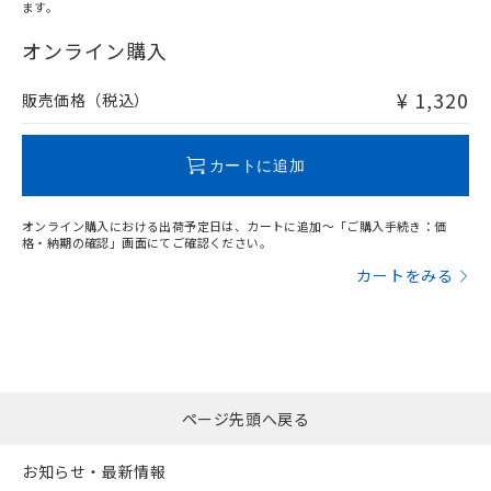
ます。
"対応済み"や非含有の記載がされた商品であっても、流通
在庫等で未対応品が混在する可能性があります。
オンライン購入
非含有品が必要な際は、弊社営業部門もしくは販売店へお
問い合わせください。
¥ 1,320
販売価格（税込）
この製品のRoHS/REACH対応状況ページへ
カートに追加
オンライン購入における出荷予定日は、カートに追加～「ご購入手続き：価
格・納期の確認」画面にてご確認ください。
カートをみる
ページ先頭へ戻る
お知らせ・最新情報