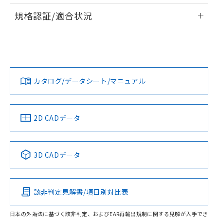
情報更新：2026/7/29
規格認証/適合状況
ログイン/会員登録
EU RoHS
注意事項・凡例
G2RK-2 DC5についての規格認証/適合状況については、「カ
スタマーサポートセンタ お客様相談室」または貴社担当オム
ロン営業員または販売店にお問い合わせください。
対応状況
対応予定月
※1
※2
ダウンロードデータをご利用いただく前に、以下を必ずお読
みください。
お問い合わせ
カタログ/データシート/マニュアル
対応済み
取りつけ穴加工図
ソフトウェアの使用条件
中国 RoHS
注意事項・凡例
2D CADデータ
中国 RoHS表
※1 ※2
3D CADデータ
Pb
Hg
Cd
Cr(VI)
該非判定見解書/項目別対比表
O
O
O
O
日本の外為法に基づく該非判定、およびEAR再輸出規制に関する見解が入手でき