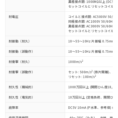
「－」：未確認です。当社販売部門へお問
むを得ず変更することがあります。
異極接点間: 1000MΩ以上 (DC5
為替および外国貿易法に定める商品
在庫状況および標準価格照会結果は、
い合わせください。
セットコイルとリセットコイル間: 1
（以下｢規制貨物等」という）を輸出
記載している更新日時点での社内デー
*EU RoHS指令（10物質）：
または国外への提供する場合は、日本
記
タに基づき作成されるものであり、閲
説明
耐電圧
コイルと接点間: AC5000V 50/60H
鉛(Pb) 1000ppm以下、 水銀(Hg) 1000ppm以下、 カド
*中国RoHS10物質の基準値 (GB/T26572)：
国政府の輸出許可(または役務取引許
号
覧された時点での実際の在庫および標
ミウム(Cd) 100ppm以下、
同極接点間: AC1000V 50/60Hz 1
Pb(鉛) :1000ppm、 Hg(水銀) : 1000ppm、 Cd(カドミウ
可)を取得するなどの必要な手続きを
六価クロム(Cr(Ⅵ)) 1000ppm以下、ポリ臭化ビフェニル
ム) : 100ppm、
準価格とは異なる場合があることをご
異極接点間: AC3000V 50/60Hz 1
類(PBB) 1000ppm以下、ポリ臭化ジフェニルエーテル類
Cr(Ⅵ)(六価クロム) : 1000ppm、 PBBs(ポリ臭化ビフェ
とります。
セットコイルとリセットコイル間: AC10
了承ください。
(PBDE) 1000ppm以下、フタル酸ビス(2-エチルヘキシ
○
一定数以上の在庫あり
ニル類) : 1000ppm、 PBDEs(ポリ臭化ジフェニルエーテ
当社は規制貨物を破棄する場合は、完
ル) (DEHP)(別名：DOP) 1000ppm以下、フタル酸ブチ
正式な納期状況および標準価格はお客
ル類) : 1000ppm、
ルベンジル（BBP） 1000ppm以下、フタル酸ジブチル
全に破砕するなど、違法に輸出されな
耐振動（耐久）
10～55～10Hz 片振幅 0.75mm 
DBP(フタル酸ジブチル) : 1000ppm、 DIBP(フタル酸ジ
様のお取引先、またはお客様担当のオ
（DBP） 1000ppm以下、フタル酸ジイソブチル
イソブチル) : 1000ppm、 BBP(フタル酸ブチルベンジ
△
一定数には満たないが在庫あり
いよう必要な手段を講じます。
ムロン制御機器販売店・当社販売員に
(DIBP) 1000ppm以下
ル) : 1000ppm、
耐振動（誤動作）
10～55～10Hz 片振幅 0.75mm 
当社は貴社製品を、核兵器、ミサイ
但し、RoHS指令で産業用監視および制御機器に対する
DEHP(フタル酸ビス(2-エチルヘキシル)) : 1000ppm
ご相談ください。
適用除外項目は除く。
ル、化学兵器、生物兵器またはその他
－
在庫なし(最新の在庫状況につ
オムロン制御機器販売店や当社販売拠
フタル酸エステル類の４物質については閾値を超える意
2
耐衝撃（耐久）
1000m/s
武器並びにこれらの製造装置等に一切
いては、お客様のお取引先、ま
図的な使用がないことを確認しています。
点は「
販売ネットワーク
」をご確認
※2 環境保護使用期限
使用いたしません。
たはお客様担当のオムロン制御
ください。
2
耐衝撃（誤動作）
セット: 500m/s
(鉄片開離)、200
当社は、貴社製品を第三者に販売する
機器販売店・当社販売員にご確
在庫状況および標準価格結果を当社の
2
リセット: 100m/s
※2 対応予定月
「ｅ」：有害物質（10物質）のすべてが基
場合は、上記1、2および3の内容を当
認ください)
事前の承諾なく第三者に漏洩または開
準値以下であることを示します。
該第三者に通知します。また当社は、
示しないようお願いします。
耐久性（機械的）
1000万回以上 (開閉ひん度18,000
部品在庫の切り替え状況などにより、予定
「10」：通常の使用状況下において有害物
販売先および販売に係わる関係者が違
マイパーツ機能（部品リスト作成サー
空
受注生産機種、また在庫状況の
月が前後することがあります。
質が外部に漏えいし、環境に深刻な影響を
法に輸出するおそれがある場合は、取
耐久性（電気的）
10万回以上 (定格負荷、開閉ひん度1
ビス）をご利用いただくには、I-Web
白
情報を公開していない機種
及ぼさない年数を意味します。
り引きをいたしません。
メンバーズにご登録されている必要が
「－」：未確認です。当社販売部門へお問
故障率
DC5V 10mA (P水準、参考値) (開
あります。
い合わせください。
お客様が当ウェブサイト上で当社にご
使用温度範囲
-40～70℃（ただし、氷結、結