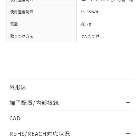
※3 非含有証明書ダウンロード
登録された部品リストについて、当社
および当社の共同利用者が、当社の製
使用湿度範囲
5～85%RH
下記の非含有証明書をダウンロードするこ
品・サービスに関するお客様との取
とができます。
合意する
キャンセル
引・商談に必要な範囲で利用すること
質量
約17g
をご了承ください。
EU RoHS指令（10物質）の非含有証明書
※当社の共同利用者とは、
"個人情報
取りつけ方法
はんだづけ
51物質の非含有証明書（当社基準）
の共同利用に関して"
の「1.共同利
※本証明書は発行日時点で非含有を証明す
用者の範囲」に記載されている法人を
るもので、過去に遡って非含有を証明する
指します。
ものではありません。
また、RoHS指令のフタル酸エステル類４
物質の対応では、対応完了までの期間は出
荷製品に未対応品が混在することから備考
欄に対応日を記載しておりました。
外形図
既に当社にて対応品への在庫切替を完了
していることから、特段のことがない限
情報更新：2024/07/25
端子配置/内部接続
り、2022年1月12日より割愛しておりま
す。
外形図
情報更新：2024/07/25
CAD
端子配置/内部接続
ログイン/会員登録いただくと、CADデータをダウンロー
RoHS/REACH対応状況
ドすることができます。