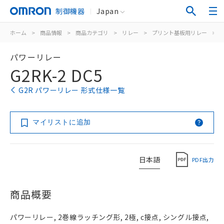
制御機器
Japan
ホーム
>
商品情報
>
商品カテゴリ
>
リレー
>
プリント基板用リレー
>
パワーリレー
G2RK-2 DC5
G2R パワーリレー 形式仕様一覧
マイリストに追加
日本語
PDF出力
商品概要
パワーリレー, 2巻線ラッチング形, 2極, c接点, シングル接点,