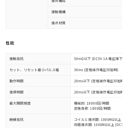
接点構成
接触機構
※1 対応状況
接点材質
対応済み：EU RoHS指令（10物質）の
非含有に対応した製品が提供可能な商品で
性能
す。
対応予定：EU RoHS指令（10物質）の非含
ご利用条件
有に対応した製品に切り替える予定のある
接触抵抗
50mΩ以下 (DC5V 1A 電圧降下法)
商品です。
対応予定なし：EU RoHS指令（10物質）の
セット、リセット最小パルス幅
30ms (定格操作電圧印加時)
以下の条件をお読みいただき、同意のうえ
非含有に非対応の商品で、対応品を出す予
ご利用ください。
動作時間
20ms以下 (定格操作電圧印加時
定はありません。
調査・確認中：EU RoHS指令（10物質）の
本サービスは、当社制御機器事業取扱
復帰時間
20ms以下 (定格操作電圧印加時
※1 中国RoHS○×表
非含有の対応状況を調査中または確認中の
商品の当社在庫状況および標準価格
商品です。
(税抜)を提供させていただくもので
最大開閉頻度
機械的: 18000回/時間
「○」：最大均質材料含有率が中国RoHSの
非該当品：ライセンス料など無形物で、有
す。
定格負荷: 1800回/時間
基準値以下であることを示します。
害物質有無と関係のない商品です。
当社制御機器事業取扱商品の中には、
「×」：最大均質材料含有率が中国RoHSの
仕入先様の事情により、非含有部品として
絶縁抵抗
コイルと接点間: 1000MΩ以上 (D
本サービスの対象外となる商品もある
基準値を超えていることを示します。
いたものが、含有品と判明した場合などや
当社は、これら貴社製品のうち、外国
同極接点間: 1000MΩ以上 (DC5
ことをご了承ください。