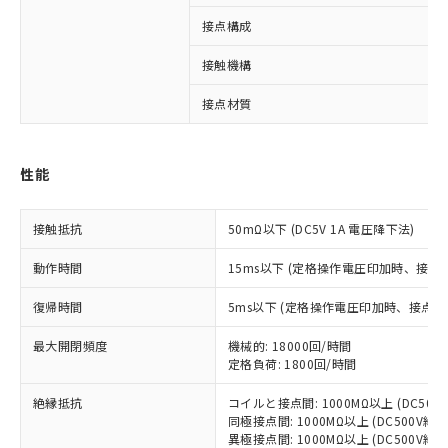
接点構成
※1 対応状況
接触機構
対応済み：EU RoHS指令（10物質）の
接点材質
非含有に対応した製品が提供可能な商品で
す。
対応予定：EU RoHS指令（10物質）の非含
ご利用条件
性能
有に対応した製品に切り替える予定のある
商品です。
対応予定なし：EU RoHS指令（10物質）の
接触抵抗
50mΩ以下 (DC5V 1A 電圧降下法)
以下の条件をお読みいただき、同意のうえ
非含有に非対応の商品で、対応品を出す予
ご利用ください。
定はありません。
動作時間
15ms以下 (定格操作電圧印加時、接点
調査・確認中：EU RoHS指令（10物質）の
本サービスは、当社制御機器事業取扱
※1 中国RoHS○×表
非含有の対応状況を調査中または確認中の
復帰時間
5ms以下 (定格操作電圧印加時、接点バ
商品の当社在庫状況および標準価格
商品です。
(税抜)を提供させていただくもので
「○」：最大均質材料含有率が中国RoHSの
非該当品：ライセンス料など無形物で、有
最大開閉頻度
機械的: 18000回/時間
す。
基準値以下であることを示します。
害物質有無と関係のない商品です。
定格負荷: 1800回/時間
当社制御機器事業取扱商品の中には、
「×」：最大均質材料含有率が中国RoHSの
仕入先様の事情により、非含有部品として
本サービスの対象外となる商品もある
絶縁抵抗
基準値を超えていることを示します。
コイルと接点間: 1000MΩ以上 (DC50
いたものが、含有品と判明した場合などや
当社は、これら貴社製品のうち、外国
ことをご了承ください。
同極接点間: 1000MΩ以上 (DC500V
「－」：未確認です。当社販売部門へお問
むを得ず変更することがあります。
為替および外国貿易法に定める商品
在庫状況および標準価格照会結果は、
異極接点間: 1000MΩ以上 (DC500V
い合わせください。