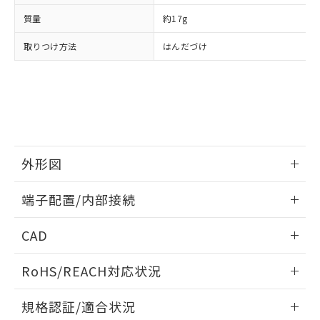
および当社の共同利用者が、当社の製
下記の非含有証明書をダウンロードするこ
品・サービスに関するお客様との取
質量
約17g
とができます。
合意する
キャンセル
引・商談に必要な範囲で利用すること
取りつけ方法
はんだづけ
をご了承ください。
EU RoHS指令（10物質）の非含有証明書
※当社の共同利用者とは、
"個人情報
51物質の非含有証明書（当社基準）
の共同利用に関して"
の「1.共同利
※本証明書は発行日時点で非含有を証明す
用者の範囲」に記載されている法人を
るもので、過去に遡って非含有を証明する
指します。
ものではありません。
また、RoHS指令のフタル酸エステル類４
物質の対応では、対応完了までの期間は出
外形図
荷製品に未対応品が混在することから備考
欄に対応日を記載しておりました。
情報更新：2024/07/25
既に当社にて対応品への在庫切替を完了
端子配置/内部接続
していることから、特段のことがない限
外形図
り、2022年1月12日より割愛しておりま
情報更新：2024/07/25
CAD
す。
端子配置/内部接続
ログイン/会員登録いただくと、CADデータをダウンロー
RoHS/REACH対応状況
ドすることができます。
情報更新：2026/7/29
規格認証/適合状況