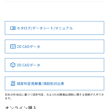
ログイン/会員登録
EU RoHS
注意事項・凡例
G2R-2 DC24についての規格認証/適合状況については、「カ
スタマーサポートセンタ お客様相談室」または貴社担当オム
ロン営業員または販売店にお問い合わせください。
対応状況
対応予定月
※1
※2
ダウンロードデータをご利用いただく前に、以下を必ずお読
みください。
お問い合わせ
カタログ/データシート/マニュアル
対応済み
取りつけ穴加工図
ソフトウェアの使用条件
中国 RoHS
注意事項・凡例
2D CADデータ
中国 RoHS表
※1 ※2
3D CADデータ
Pb
Hg
Cd
Cr(VI)
該非判定見解書/項目別対比表
O
O
O
O
日本の外為法に基づく該非判定、およびEAR再輸出規制に関する見解が入手でき
ます。
"対応済み"や非含有の記載がされた商品であっても、流通
在庫等で未対応品が混在する可能性があります。
オンライン購入