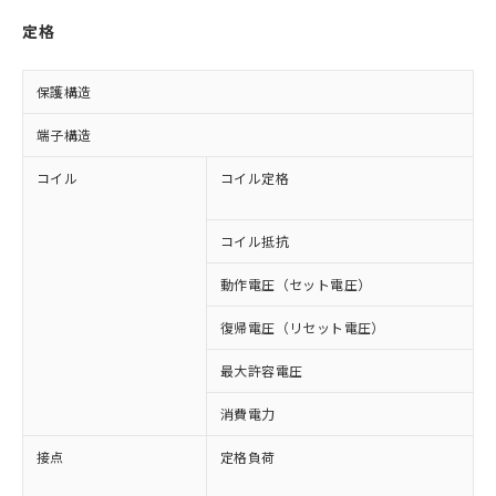
定格
保護構造
端子構造
コイル
コイル定格
A
A
コイル抵抗
2
動作電圧（セット電圧）
復帰電圧（リセット電圧）
最大許容電圧
1
消費電力
約
接点
定格負荷
A
A