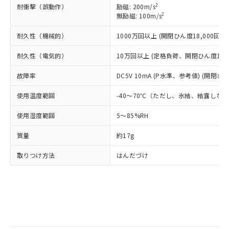
※2 環境保護使用期限
使用いたしません。
たはお客様担当のオムロン制御
2
ください。
耐衝撃（誤動作）
励磁: 200m/s
当社は、貴社製品を第三者に販売する
2
機器販売店・当社販売員にご確
無励磁: 100m/s
在庫状況および標準価格結果を当社の
※2 対応予定月
「ｅ」：有害物質（10物質）のすべてが基
場合は、上記1、2および3の内容を当
認ください)
事前の承諾なく第三者に漏洩または開
準値以下であることを示します。
該第三者に通知します。また当社は、
耐久性（機械的）
1000万回以上 (開閉ひん度18,000回/h)
示しないようお願いします。
部品在庫の切り替え状況などにより、予定
「10」：通常の使用状況下において有害物
販売先および販売に係わる関係者が違
マイパーツ機能（部品リスト作成サー
空
受注生産機種、また在庫状況の
月が前後することがあります。
質が外部に漏えいし、環境に深刻な影響を
耐久性（電気的）
10万回以上 (定格負荷、開閉ひん度1,80
法に輸出するおそれがある場合は、取
ビス）をご利用いただくには、I-Web
白
情報を公開していない機種
及ぼさない年数を意味します。
り引きをいたしません。
メンバーズにご登録されている必要が
故障率
DC5V 10mA (P水準、参考値) (開閉ひん
「－」：未確認です。当社販売部門へお問
あります。
い合わせください。
お客様が当ウェブサイト上で当社にご
使用温度範囲
-40～70℃（ただし、氷結、結露しな
※3 非含有証明書ダウンロード
登録された部品リストについて、当社
および当社の共同利用者が、当社の製
使用湿度範囲
5～85%RH
下記の非含有証明書をダウンロードするこ
品・サービスに関するお客様との取
とができます。
合意する
キャンセル
引・商談に必要な範囲で利用すること
質量
約17g
をご了承ください。
EU RoHS指令（10物質）の非含有証明書
取りつけ方法
はんだづけ
※当社の共同利用者とは、
"個人情報
51物質の非含有証明書（当社基準）
の共同利用に関して"
の「1.共同利
※本証明書は発行日時点で非含有を証明す
用者の範囲」に記載されている法人を
るもので、過去に遡って非含有を証明する
指します。
ものではありません。
また、RoHS指令のフタル酸エステル類４
物質の対応では、対応完了までの期間は出
荷製品に未対応品が混在することから備考