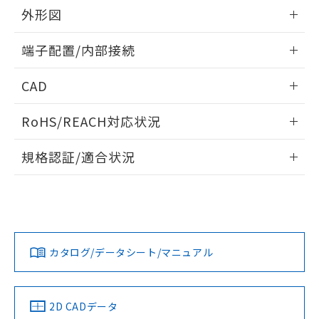
外形図
欄に対応日を記載しておりました。
既に当社にて対応品への在庫切替を完了
情報更新：2024/07/25
していることから、特段のことがない限
端子配置/内部接続
り、2022年1月12日より割愛しておりま
外形図
す。
情報更新：2024/07/25
CAD
端子配置/内部接続
ログイン/会員登録いただくと、CADデータをダウンロー
RoHS/REACH対応状況
ドすることができます。
情報更新：2026/7/29
規格認証/適合状況
ログイン/会員登録
G2R-24 AC24のRoHS対応状況については、営業部門もしく
G2R-24 AC24についての規格認証/適合状況については、「カ
は販売店にお問い合わせください。
スタマーサポートセンタ お客様相談室」または貴社担当オム
ロン営業員または販売店にお問い合わせください。
この製品のRoHS/REACH対応状況ページへ
ダウンロードデータをご利用いただく前に、以下を必ずお読
みください。
お問い合わせ
カタログ/データシート/マニュアル
取りつけ穴加工図
ソフトウェアの使用条件
2D CADデータ