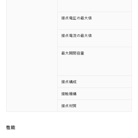
D
D
接点電圧の最大値
A
D
接点電流の最大値
A
D
最大開閉容量
1
3
7
接点構成
2
※1 対応状況
接触機構
対応済み：EU RoHS指令（10物質）の
非含有に対応した製品が提供可能な商品で
接点材質
す。
対応予定：EU RoHS指令（10物質）の非含
ご利用条件
有に対応した製品に切り替える予定のある
性能
商品です。
対応予定なし：EU RoHS指令（10物質）の