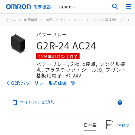
制御機器
Japan
ホーム
>
商品情報
>
商品カテゴリ
>
リレー
>
プリント基板用リレー
>
パワーリレー
G2R-24 AC24
2026年03月受注終了
パワーリレー, 2極, c接点, シングル接
点, プラスチック・シール形, プリント
基板用端子, AC24V
G2R パワーリレー 形式仕様一覧
マイリストに追加
日本語
PDF出力