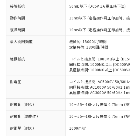
以下の条件をお読みいただき、同意のうえ
非含有に非対応の商品で、対応品を出す予
接触抵抗
50mΩ以下 (DC5V 1A 電圧降下法)
ご利用ください。
定はありません。
調査・確認中：EU RoHS指令（10物質）の
動作時間
15ms以下 (定格操作電圧印加時、接点
本サービスは、当社制御機器事業取扱
※1 中国RoHS○×表
非含有の対応状況を調査中または確認中の
商品の当社在庫状況および標準価格
商品です。
復帰時間
10ms以下 (定格操作電圧印加時、接点
(税抜)を提供させていただくもので
「○」：最大均質材料含有率が中国RoHSの
非該当品：ライセンス料など無形物で、有
す。
基準値以下であることを示します。
害物質有無と関係のない商品です。
最大開閉頻度
機械的: 18000回/時間
当社制御機器事業取扱商品の中には、
「×」：最大均質材料含有率が中国RoHSの
定格負荷: 1800回/時間
仕入先様の事情により、非含有部品として
本サービスの対象外となる商品もある
基準値を超えていることを示します。
いたものが、含有品と判明した場合などや
当社は、これら貴社製品のうち、外国
ことをご了承ください。
絶縁抵抗
コイルと接点間: 1000MΩ以上 (DC50
「－」：未確認です。当社販売部門へお問
むを得ず変更することがあります。
為替および外国貿易法に定める商品
在庫状況および標準価格照会結果は、
同極接点間: 1000MΩ以上 (DC500V
い合わせください。
（以下｢規制貨物等」という）を輸出
記載している更新日時点での社内デー
異極接点間: 1000MΩ以上 (DC500V
*EU RoHS指令（10物質）：
または国外への提供する場合は、日本
記
タに基づき作成されるものであり、閲
説明
鉛(Pb) 1000ppm以下、 水銀(Hg) 1000ppm以下、 カド
*中国RoHS10物質の基準値 (GB/T26572)：
国政府の輸出許可(または役務取引許
耐電圧
コイルと接点間: AC5000V 50/60Hz 1m
号
覧された時点での実際の在庫および標
ミウム(Cd) 100ppm以下、
Pb(鉛) :1000ppm、 Hg(水銀) : 1000ppm、 Cd(カドミウ
可)を取得するなどの必要な手続きを
同極接点間: AC1000V 50/60Hz 1min
六価クロム(Cr(Ⅵ)) 1000ppm以下、ポリ臭化ビフェニル
ム) : 100ppm、
準価格とは異なる場合があることをご
類(PBB) 1000ppm以下、ポリ臭化ジフェニルエーテル類
異極接点間: AC3000V 50/60Hz 1min
Cr(Ⅵ)(六価クロム) : 1000ppm、 PBBs(ポリ臭化ビフェ
とります。
了承ください。
(PBDE) 1000ppm以下、フタル酸ビス(2-エチルヘキシ
○
一定数以上の在庫あり
ニル類) : 1000ppm、 PBDEs(ポリ臭化ジフェニルエーテ
当社は規制貨物を破棄する場合は、完
ル) (DEHP)(別名：DOP) 1000ppm以下、フタル酸ブチ
正式な納期状況および標準価格はお客
ル類) : 1000ppm、
耐振動（耐久）
10～55～10Hz 片振幅 0.75mm (複振幅
ルベンジル（BBP） 1000ppm以下、フタル酸ジブチル
全に破砕するなど、違法に輸出されな
DBP(フタル酸ジブチル) : 1000ppm、 DIBP(フタル酸ジ
様のお取引先、またはお客様担当のオ
（DBP） 1000ppm以下、フタル酸ジイソブチル
イソブチル) : 1000ppm、 BBP(フタル酸ブチルベンジ
△
一定数には満たないが在庫あり
いよう必要な手段を講じます。
ムロン制御機器販売店・当社販売員に
(DIBP) 1000ppm以下
ル) : 1000ppm、
耐振動（誤動作）
10～55～10Hz 片振幅 0.75mm (複振幅
当社は貴社製品を、核兵器、ミサイ
但し、RoHS指令で産業用監視および制御機器に対する
DEHP(フタル酸ビス(2-エチルヘキシル)) : 1000ppm
ご相談ください。
適用除外項目は除く。
ル、化学兵器、生物兵器またはその他
－
在庫なし(最新の在庫状況につ
オムロン制御機器販売店や当社販売拠
2
耐衝撃（耐久）
1000m/s
フタル酸エステル類の４物質については閾値を超える意
武器並びにこれらの製造装置等に一切
いては、お客様のお取引先、ま
図的な使用がないことを確認しています。
点は「
販売ネットワーク
」をご確認