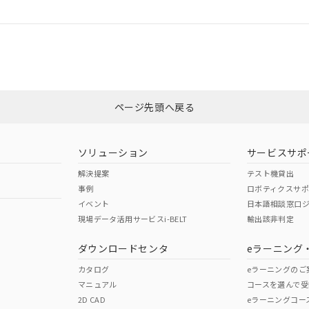
ログイン/会員登録
もしくは販売店にお問い合わせください。
は、「カスタマーサポートセンタ お客様相談室」または貴社担当オムロン
みください。
この製品のRoHS/REACH対応
ページ先頭へ戻る
ソリューション
サービスサポ
解決提案
テスト機貸出
事例
ロボティクスサ
イベント
日本語相談窓口
現場データ活用サービスi-BELT
輸出該非判定
ダウンロードセンタ
eラーニング
カタログ
eラーニングのご
マニュアル
コースを選んで受
2D CAD
eラーニングコー