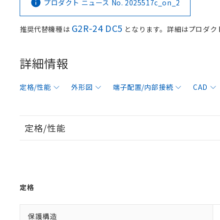
プロダクト ニュース No. 2025517c_on_2
G2R-24 DC5
推奨代替機種は
となります。詳細はプロダク
詳細情報
定格/性能
外形図
端子配置/内部接続
CAD
定格/性能
定格
保護構造