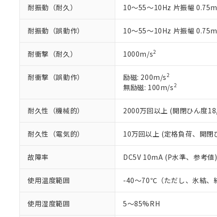
また、RoHS指
耐振動（耐久）
10～55～10Hz 片振幅 0.75
混在することから
既に当社にて対応
耐振動（誤動作）
10～55～10Hz 片振幅 0.75
り割愛しておりま
2
耐衝撃（耐久）
1000m/s
2
耐衝撃（誤動作）
励磁: 200m/s
2
無励磁: 100m/s
耐久性（機械的）
2000万回以上 (開閉ひん度18,
耐久性（電気的）
10万回以上 (定格負荷、開閉ひん
故障率
DC5V 10mA (P水準、参考値)
使用温度範囲
-40～70℃（ただし、氷結
使用湿度範囲
5～85%RH