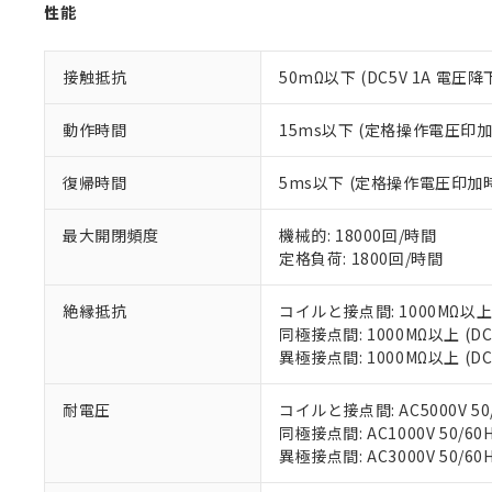
以下の条件をお読
「○」：最大均質
性能
「×」：最大均質
本サービスは
当社は、これ
*EU RoHS指令（10物
「－」：未確認で
鉛(Pb) 1000ppm以下、
くものです。
う）を輸出ま
接触抵抗
50mΩ以下 (DC5V 1A 電圧降
記
説明
六価クロム(Cr(Ⅵ)) 1
当社制御機器
などの必要な
フタル酸ビス(2-エチルヘ
号
*中国RoHS10物質の基準値 
ル（DBP） 1000ppm
在庫状況およ
当社は規制貨
Pb(鉛) :1000ppm、 Hg
但し、RoHS指令で産
動作時間
15ms以下 (定格操作電圧印
のであり、閲
ます。
Cr(Ⅵ)(六価クロム) : 
フタル酸エステル類の４
○
一定数以
DBP(フタル酸ジブチル) :
い。
当社は貴社製
DEHP(フタル酸ビス(2-エ
正式な納期状
復帰時間
5ms以下 (定格操作電圧印
置等に一切使
当社販売員に
※2 対応予定月
△
一定数に
当社は、貴社
オムロン制御
また当社は、
※2 環境保護使
最大開閉頻度
機械的: 18000回/時間
在庫状況およ
部品在庫の切り替
たしません。
定格負荷: 1800回/時間
－
在庫なし
す。
「ｅ」：有害物質
機器販売
マイパーツ機
「10」：通常の
絶縁抵抗
コイルと接点間: 1000MΩ以上
ている必要が
味します。
同極接点間: 1000MΩ以上 (
空
受注生産
お客様が当ウ
※3 非含有証明
「－」：未確認で
異極接点間: 1000MΩ以上 (
白
が、当社の製
さい。
下記の非含有証明
耐電圧
コイルと接点間: AC5000V 50/
※当社の共同
同極接点間: AC1000V 50/60H
いる法人を指
EU RoHS指令（
異極接点間: AC3000V 50/60H
51物質の非含有証
※本証明書は発行