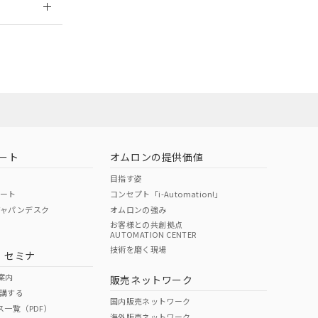
営業員または販
状況ページへ
お問い合わせ
ート
オムロンの提供価値
目指す姿
ポート
コンセプト「i-Automation!」
ジャパンデスク
オムロンの強み
お客様との共創拠点
AUTOMATION CENTER
技術を磨く現場
・セミナ
案内
販売ネットワーク
講する
国内販売ネットワーク
ス一覧（PDF）
海外販売ネットワーク