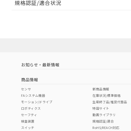
規格認証/適合状況
G2R-24-Z DC5のRoHS対応状況については、営業部門
G2R-24-Z DC5についての規格認証/適合状況について
売店にお問い合わせください。
ダウンロードデータをご利用いただく前に、以下を必ずお読
ソフトウェアの使用条件
取りつけ穴加工図
お知らせ・最新情報
商品情報
センサ
新商品情報
FAシステム機器
在庫状況/標準価格
モーション/ドライブ
生産終了品/推奨代替品
ロボティクス
特設サイト
セーフティ
動画ライブラリ
検査装置
規格認証/適合
スイッチ
RoHS/REACH対応