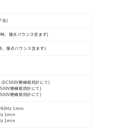
みいただき、同意のうえご利用ください。
材料含有率が中国RoHSの基準値以下であることを示します。
材料含有率が中国RoHSの基準値を超えていることを示します。
、当社制御機器事業取扱商品の当社在庫状況および標準価格(税抜)
ら貴社製品のうち、外国為替および外国貿易法に定める商品（以下｢
質）：
す。当社販売部門へお問い合わせください。
 水銀(Hg) 1000ppm以下、 カドミウム(Cd) 100ppm以下、
たは国外への提供する場合は、日本国政府の輸出許可(または役務取
下法)
000ppm以下、ポリ臭化ビフェニル類(PBB) 1000ppm以下、ポリ臭化ジフェニルエーテル類(P
事業取扱商品の中には、本サービスの対象外となる商品もあること
手続きをとります。
キシル) (DEHP)(別名：DOP) 1000ppm以下、フタル酸ブチルベンジル（BBP） 100
(GB/T26572)：
以下、フタル酸ジイソブチル (DIBP) 1000ppm以下
び標準価格照会結果は、記載している更新日時点での社内データに
物を破棄する場合は、完全に破砕するなど、違法に輸出されないよ
(水銀) : 1000ppm、 Cd(カドミウム) : 100ppm、
業用監視および制御機器に対する適用除外項目は除く。
加時、接点バウンス含まず)
覧された時点での実際の在庫および標準価格とは異なる場合がある
1000ppm、 PBBs(ポリ臭化ビフェニル類) : 1000ppm、 PBDEs(ポリ臭化ジフェニルエーテル類
物質については閾値を超える意図的な使用がないことを確認しています。
上の在庫あり
 1000ppm、 DIBP(フタル酸ジイソブチル) : 1000ppm、 BBP(フタル酸ブチルベンジル) :
品を、核兵器、ミサイル、化学兵器、生物兵器またはその他武器並
チルヘキシル)) : 1000ppm
況および標準価格はお客様のお取引先、またはお客様担当のオムロ
加時、接点バウンス含まず)
用いたしません。
ご相談ください。
は満たないが在庫あり
製品を第三者に販売する場合は、上記1、2および3の内容を当該第
機器販売店や当社販売拠点は「
販売ネットワーク
」をご確認くだ
販売先および販売に係わる関係者が違法に輸出するおそれがある場
用期限
び標準価格結果を当社の事前の承諾なく第三者に漏洩または開示し
え状況などにより、予定月が前後することがあります。
(最新の在庫状況については、お客様のお取引先、またはお客様担当
（10物質）のすべてが基準値以下であることを示します。
店・当社販売員にご確認ください)
能（部品リスト作成サービス）をご利用いただくには、I-Webメン
使用状況下において有害物質が外部に漏えいし、環境に深刻な影響を
 (DC500V絶縁抵抗計にて)
あります。
DC500V絶縁抵抗計にて)
機種、また在庫状況の情報を公開していない機種
ェブサイト上で当社にご登録された部品リストについて、当社およ
書ダウンロード
す。当社販売部門へお問い合わせください。
DC500V絶縁抵抗計にて)
品・サービスに関するお客様との取引・商談に必要な範囲で利用す
合意する
キャンセル
書をダウンロードすることができます。
60Hz 1min
利用者とは、
"個人情報の共同利用に関して"
の「1.共同利用者の
z 1min
します。
10物質）の非含有証明書
z 1min
明書（当社基準）
日時点で非含有を証明するもので、過去に遡って非含有を証明するも