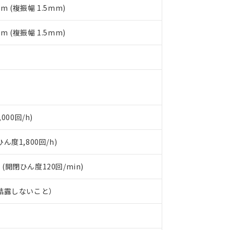
令のフタル酸エステル類４物質の対応では、対応完了までの期間は出
mm (複振幅 1.5mm)
備考欄に対応日を記載しておりました。
品への在庫切替を完了していることから、特段のことがない限り、20
mm (複振幅 1.5mm)
す。
000回/h)
度1,800回/h)
 (開閉ひん度120回/min)
、結露しないこと）