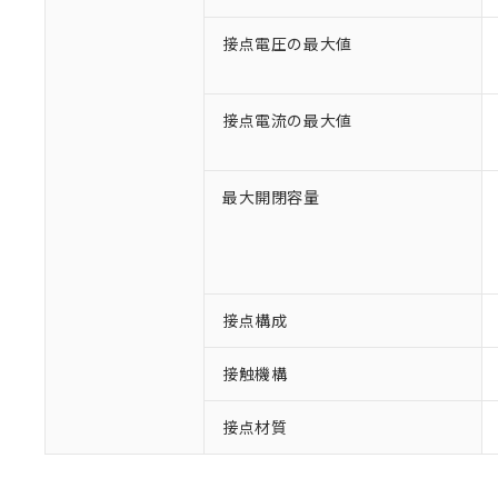
接点電圧の最大値
接点電流の最大値
最大開閉容量
※1 対応状況
接点構成
対応済み：EU
接触機構
対応予定：EU R
対応予定なし：EU
調査・確認中：EU
接点材質
ご利用条件
非該当品：ライセ
※1 中国RoHS
仕入先様の事情に
があります。