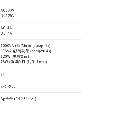
AC380V
DC125V
AC: 4A
DC: 4A
1000VA (抵抗負荷 (cosφ=1))
375VA (誘導負荷 (cosφ=0.4))
120W (抵抗負荷)
75W (誘導負荷 (L/R=7ms))
2c
 RoHS指令（10物質）の非含有に対応した製品が提供可能な商品です
シングル
oHS指令（10物質）の非含有に対応した製品に切り替える予定のある
 RoHS指令（10物質）の非含有に非対応の商品で、対応品を出す予
 RoHS指令（10物質）の非含有の対応状況を調査中または確認中の
Ag合金 (Cdフリー材)
ンス料など無形物で、有害物質有無と関係のない商品です。
○×表
より、非含有部品としていたものが、含有品と判明した場合などやむ