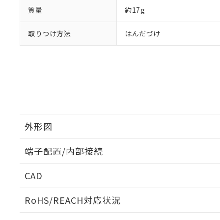
質量
約17g
取りつけ方法
はんだづけ
外形図
端子配置/内部接続
外形図
CAD
端子配置/内部接続
ログイン/会員登録いただくと、CADデータをダウンロ
RoHS/REACH対応状況