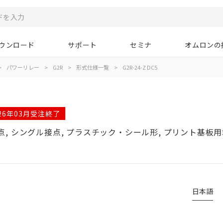
ウンロード
サポート
セミナ
オムロンの
>
パワーリレー
>
G2R
>
形式仕様一覧
>
G2R-24-Z DC5
026年03月受注終了
接点, シングル接点, プラスチック・シール形, プリント基板用端
日本語