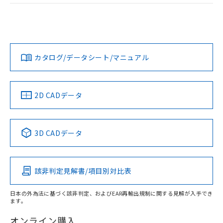
ログイン/会員登録
EU RoHS
注意事項・凡例
G2R-1A AC200/(220)についての規格認証/適合状況について
は、「カスタマーサポートセンタ お客様相談室」または貴社
担当オムロン営業員または販売店にお問い合わせください。
対応状況
対応予定月
※1
※2
ダウンロードデータをご利用いただく前に、以下を必ずお読
みください。
お問い合わせ
カタログ/データシート/マニュアル
対応済み
ソフトウェアの使用条件
取りつけ穴加工図
中国 RoHS
注意事項・凡例
2D CADデータ
中国 RoHS表
※1 ※2
3D CADデータ
Pb
Hg
Cd
Cr(VI)
該非判定見解書/項目別対比表
O
O
O
O
日本の外為法に基づく該非判定、およびEAR再輸出規制に関する見解が入手でき
ます。
"対応済み"や非含有の記載がされた商品であっても、流通
在庫等で未対応品が混在する可能性があります。
オンライン購入