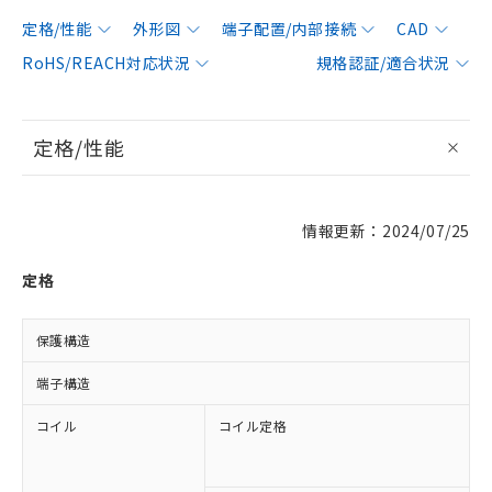
定格/性能
外形図
端子配置/内部接続
CAD
RoHS/REACH対応状況
規格認証/適合状況
定格/性能
情報更新：2024/07/25
定格
保護構造
端子構造
コイル
コイル定格
A
A
A