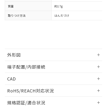
および当社の共同利用者が、当社の製
下記の非含有証明書をダウンロードするこ
品・サービスに関するお客様との取
質量
約17g
とができます。
合意する
キャンセル
引・商談に必要な範囲で利用すること
取りつけ方法
はんだづけ
をご了承ください。
EU RoHS指令（10物質）の非含有証明書
※当社の共同利用者とは、
"個人情報
51物質の非含有証明書（当社基準）
の共同利用に関して"
の「1.共同利
※本証明書は発行日時点で非含有を証明す
用者の範囲」に記載されている法人を
るもので、過去に遡って非含有を証明する
指します。
ものではありません。
また、RoHS指令のフタル酸エステル類４
物質の対応では、対応完了までの期間は出
外形図
荷製品に未対応品が混在することから備考
欄に対応日を記載しておりました。
情報更新：2024/07/25
既に当社にて対応品への在庫切替を完了
端子配置/内部接続
していることから、特段のことがない限
外形図
り、2022年1月12日より割愛しておりま
情報更新：2024/07/25
CAD
す。
端子配置/内部接続
ログイン/会員登録いただくと、CADデータをダウンロー
RoHS/REACH対応状況
ドすることができます。
情報更新：2026/7/29
規格認証/適合状況