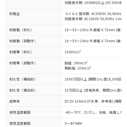
（以下｢規制貨物等」という）を輸出
同極接点間: 1000MΩ以上 (DC500V
記載している更新日時点での社内デー
*EU RoHS指令（10物質）：
または国外への提供する場合は、日本
記
タに基づき作成されるものであり、閲
説明
鉛(Pb) 1000ppm以下、 水銀(Hg) 1000ppm以下、 カド
*中国RoHS10物質の基準値 (GB/T26572)：
国政府の輸出許可(または役務取引許
耐電圧
コイルと接点間: AC5000V 50/60Hz 1m
号
覧された時点での実際の在庫および標
ミウム(Cd) 100ppm以下、
Pb(鉛) :1000ppm、 Hg(水銀) : 1000ppm、 Cd(カドミウ
同極接点間: AC1000V 50/60Hz 1min
可)を取得するなどの必要な手続きを
六価クロム(Cr(Ⅵ)) 1000ppm以下、ポリ臭化ビフェニル
ム) : 100ppm、
準価格とは異なる場合があることをご
類(PBB) 1000ppm以下、ポリ臭化ジフェニルエーテル類
Cr(Ⅵ)(六価クロム) : 1000ppm、 PBBs(ポリ臭化ビフェ
とります。
了承ください。
(PBDE) 1000ppm以下、フタル酸ビス(2-エチルヘキシ
○
一定数以上の在庫あり
ニル類) : 1000ppm、 PBDEs(ポリ臭化ジフェニルエーテ
耐振動（耐久）
10～55～10Hz 片振幅 0.75mm (複振幅
当社は規制貨物を破棄する場合は、完
ル) (DEHP)(別名：DOP) 1000ppm以下、フタル酸ブチ
正式な納期状況および標準価格はお客
ル類) : 1000ppm、
ルベンジル（BBP） 1000ppm以下、フタル酸ジブチル
全に破砕するなど、違法に輸出されな
DBP(フタル酸ジブチル) : 1000ppm、 DIBP(フタル酸ジ
様のお取引先、またはお客様担当のオ
（DBP） 1000ppm以下、フタル酸ジイソブチル
耐振動（誤動作）
10～55～10Hz 片振幅 0.75mm (複振幅
イソブチル) : 1000ppm、 BBP(フタル酸ブチルベンジ
△
一定数には満たないが在庫あり
いよう必要な手段を講じます。
ムロン制御機器販売店・当社販売員に
(DIBP) 1000ppm以下
ル) : 1000ppm、
当社は貴社製品を、核兵器、ミサイ
但し、RoHS指令で産業用監視および制御機器に対する
DEHP(フタル酸ビス(2-エチルヘキシル)) : 1000ppm
ご相談ください。
2
耐衝撃（耐久）
1000m/s
適用除外項目は除く。
ル、化学兵器、生物兵器またはその他
－
在庫なし(最新の在庫状況につ
オムロン制御機器販売店や当社販売拠
フタル酸エステル類の４物質については閾値を超える意
武器並びにこれらの製造装置等に一切
いては、お客様のお取引先、ま
図的な使用がないことを確認しています。
点は「
販売ネットワーク
」をご確認
2
耐衝撃（誤動作）
励磁: 200m/s
※2 環境保護使用期限
使用いたしません。
たはお客様担当のオムロン制御
2
無励磁: 100m/s
ください。
当社は、貴社製品を第三者に販売する
機器販売店・当社販売員にご確
在庫状況および標準価格結果を当社の
※2 対応予定月
「ｅ」：有害物質（10物質）のすべてが基
場合は、上記1、2および3の内容を当
耐久性（機械的）
1000万回以上 (開閉ひん度18,000回/h)
認ください)
事前の承諾なく第三者に漏洩または開
準値以下であることを示します。
該第三者に通知します。また当社は、
示しないようお願いします。
部品在庫の切り替え状況などにより、予定
「10」：通常の使用状況下において有害物
耐久性（電気的）
10万回以上 (定格負荷、開閉ひん度1,80
販売先および販売に係わる関係者が違
マイパーツ機能（部品リスト作成サー
空
受注生産機種、また在庫状況の
月が前後することがあります。
質が外部に漏えいし、環境に深刻な影響を
法に輸出するおそれがある場合は、取
ビス）をご利用いただくには、I-Web
白
情報を公開していない機種
故障率
DC5V 100mA (P水準、参考値) (開閉ひ
及ぼさない年数を意味します。
り引きをいたしません。
メンバーズにご登録されている必要が
「－」：未確認です。当社販売部門へお問
あります。
使用温度範囲
-40～70℃（ただし、氷結、結露しな
い合わせください。
お客様が当ウェブサイト上で当社にご
※3 非含有証明書ダウンロード
登録された部品リストについて、当社
使用湿度範囲
5～85%RH