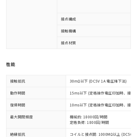
1
※1 対応状況
接点構成
1
対応済み：EU RoHS指令（10物質）の
接触機構
非含有に対応した製品が提供可能な商品で
す。
接点材質
対応予定：EU RoHS指令（10物質）の非含
ご利用条件
有に対応した製品に切り替える予定のある
商品です。
性能
対応予定なし：EU RoHS指令（10物質）の
以下の条件をお読みいただき、同意のうえ
非含有に非対応の商品で、対応品を出す予
ご利用ください。
定はありません。
接触抵抗
30mΩ以下 (DC5V 1A 電圧降下法)
調査・確認中：EU RoHS指令（10物質）の
本サービスは、当社制御機器事業取扱
※1 中国RoHS○×表
非含有の対応状況を調査中または確認中の
動作時間
15ms以下 (定格操作電圧印加時、接点
商品の当社在庫状況および標準価格
商品です。
(税抜)を提供させていただくもので
「○」：最大均質材料含有率が中国RoHSの
復帰時間
非該当品：ライセンス料など無形物で、有
10ms以下 (定格操作電圧印加時、接点
す。
基準値以下であることを示します。
害物質有無と関係のない商品です。
当社制御機器事業取扱商品の中には、
最大開閉頻度
「×」：最大均質材料含有率が中国RoHSの
機械的: 18000回/時間
仕入先様の事情により、非含有部品として
本サービスの対象外となる商品もある
定格負荷: 1800回/時間
基準値を超えていることを示します。
いたものが、含有品と判明した場合などや
当社は、これら貴社製品のうち、外国
ことをご了承ください。
「－」：未確認です。当社販売部門へお問
むを得ず変更することがあります。
為替および外国貿易法に定める商品
在庫状況および標準価格照会結果は、
絶縁抵抗
コイルと接点間: 1000MΩ以上 (DC50
い合わせください。