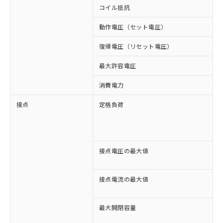
コイル抵抗
2
動作電圧（セット電圧）
復帰電圧（リセット電圧）
最大許容電圧
1
消費電力
約
接点
定格負荷
A
A
D
D
接点電圧の最大値
A
D
接点電流の最大値
A
D
最大開閉容量
1