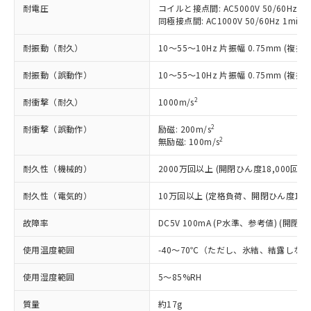
*EU RoHS指令（10物質）：
または国外への提供する場合は、日本
耐電圧
コイルと接点間: AC5000V 50/60Hz 1m
記
タに基づき作成されるものであり、閲
説明
鉛(Pb) 1000ppm以下、 水銀(Hg) 1000ppm以下、 カド
*中国RoHS10物質の基準値 (GB/T26572)：
国政府の輸出許可(または役務取引許
同極接点間: AC1000V 50/60Hz 1min
号
覧された時点での実際の在庫および標
ミウム(Cd) 100ppm以下、
Pb(鉛) :1000ppm、 Hg(水銀) : 1000ppm、 Cd(カドミウ
可)を取得するなどの必要な手続きを
六価クロム(Cr(Ⅵ)) 1000ppm以下、ポリ臭化ビフェニル
ム) : 100ppm、
準価格とは異なる場合があることをご
類(PBB) 1000ppm以下、ポリ臭化ジフェニルエーテル類
Cr(Ⅵ)(六価クロム) : 1000ppm、 PBBs(ポリ臭化ビフェ
耐振動（耐久）
10～55～10Hz 片振幅 0.75mm (複振幅
とります。
了承ください。
(PBDE) 1000ppm以下、フタル酸ビス(2-エチルヘキシ
○
一定数以上の在庫あり
ニル類) : 1000ppm、 PBDEs(ポリ臭化ジフェニルエーテ
当社は規制貨物を破棄する場合は、完
ル) (DEHP)(別名：DOP) 1000ppm以下、フタル酸ブチ
正式な納期状況および標準価格はお客
ル類) : 1000ppm、
耐振動（誤動作）
10～55～10Hz 片振幅 0.75mm (複振幅
ルベンジル（BBP） 1000ppm以下、フタル酸ジブチル
全に破砕するなど、違法に輸出されな
DBP(フタル酸ジブチル) : 1000ppm、 DIBP(フタル酸ジ
様のお取引先、またはお客様担当のオ
（DBP） 1000ppm以下、フタル酸ジイソブチル
イソブチル) : 1000ppm、 BBP(フタル酸ブチルベンジ
△
一定数には満たないが在庫あり
いよう必要な手段を講じます。
ムロン制御機器販売店・当社販売員に
(DIBP) 1000ppm以下
ル) : 1000ppm、
2
耐衝撃（耐久）
1000m/s
当社は貴社製品を、核兵器、ミサイ
但し、RoHS指令で産業用監視および制御機器に対する
DEHP(フタル酸ビス(2-エチルヘキシル)) : 1000ppm
ご相談ください。
適用除外項目は除く。
ル、化学兵器、生物兵器またはその他
－
在庫なし(最新の在庫状況につ
オムロン制御機器販売店や当社販売拠
フタル酸エステル類の４物質については閾値を超える意
2
耐衝撃（誤動作）
励磁: 200m/s
武器並びにこれらの製造装置等に一切
いては、お客様のお取引先、ま
図的な使用がないことを確認しています。
点は「
販売ネットワーク
」をご確認
2
無励磁: 100m/s
※2 環境保護使用期限
使用いたしません。
たはお客様担当のオムロン制御
ください。
当社は、貴社製品を第三者に販売する
機器販売店・当社販売員にご確
耐久性（機械的）
2000万回以上 (開閉ひん度18,000回/h)
在庫状況および標準価格結果を当社の
※2 対応予定月
「ｅ」：有害物質（10物質）のすべてが基
場合は、上記1、2および3の内容を当
認ください)
事前の承諾なく第三者に漏洩または開
準値以下であることを示します。
該第三者に通知します。また当社は、
耐久性（電気的）
10万回以上 (定格負荷、開閉ひん度1,80
示しないようお願いします。
部品在庫の切り替え状況などにより、予定
「10」：通常の使用状況下において有害物
販売先および販売に係わる関係者が違
マイパーツ機能（部品リスト作成サー
空
受注生産機種、また在庫状況の
月が前後することがあります。
質が外部に漏えいし、環境に深刻な影響を
故障率
DC5V 100mA (P水準、参考値) (開閉ひ
法に輸出するおそれがある場合は、取
ビス）をご利用いただくには、I-Web
白
情報を公開していない機種
及ぼさない年数を意味します。
り引きをいたしません。
メンバーズにご登録されている必要が
使用温度範囲
-40～70℃（ただし、氷結、結露しな
「－」：未確認です。当社販売部門へお問
あります。
い合わせください。
お客様が当ウェブサイト上で当社にご
使用湿度範囲
5～85%RH
※3 非含有証明書ダウンロード
登録された部品リストについて、当社
および当社の共同利用者が、当社の製
質量
約17g
下記の非含有証明書をダウンロードするこ