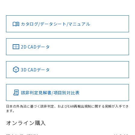
「カスタマーサポートセンタ お客様相談室」または貴社担当
オムロン営業員または販売店にお問い合わせください。
対応状況
対応予定月
※1
※2
ダウンロードデータをご利用いただく前に、以下を必ずお読
みください。
お問い合わせ
カタログ/データシート/マニュアル
対応済み
取りつけ穴加工図
ソフトウェアの使用条件
中国 RoHS
注意事項・凡例
2D CADデータ
中国 RoHS表
※1 ※2
3D CADデータ
Pb
Hg
Cd
Cr(VI)
該非判定見解書/項目別対比表
O
O
O
O
日本の外為法に基づく該非判定、およびEAR再輸出規制に関する見解が入手でき
ます。
"対応済み"や非含有の記載がされた商品であっても、流通
在庫等で未対応品が混在する可能性があります。
オンライン購入
非含有品が必要な際は、弊社営業部門もしくは販売店へお
問い合わせください。