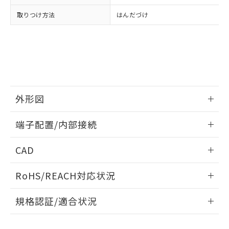
品・サービスに関するお客様との取
とができます。
合意する
キャンセル
引・商談に必要な範囲で利用すること
取りつけ方法
はんだづけ
をご了承ください。
EU RoHS指令（10物質）の非含有証明書
※当社の共同利用者とは、
"個人情報
51物質の非含有証明書（当社基準）
の共同利用に関して"
の「1.共同利
※本証明書は発行日時点で非含有を証明す
用者の範囲」に記載されている法人を
るもので、過去に遡って非含有を証明する
指します。
ものではありません。
また、RoHS指令のフタル酸エステル類４
物質の対応では、対応完了までの期間は出
外形図
荷製品に未対応品が混在することから備考
情報更新：2024/07/25
欄に対応日を記載しておりました。
端子配置/内部接続
既に当社にて対応品への在庫切替を完了
していることから、特段のことがない限
外形図
情報更新：2024/07/25
CAD
り、2022年1月12日より割愛しておりま
す。
端子配置/内部接続
ログイン/会員登録いただくと、CADデータをダウンロー
RoHS/REACH対応状況
ドすることができます。
情報更新：2026/7/29
規格認証/適合状況
ログイン/会員登録
EU RoHS
注意事項・凡例
G2R-1A4 DC12についての規格認証/適合状況については、