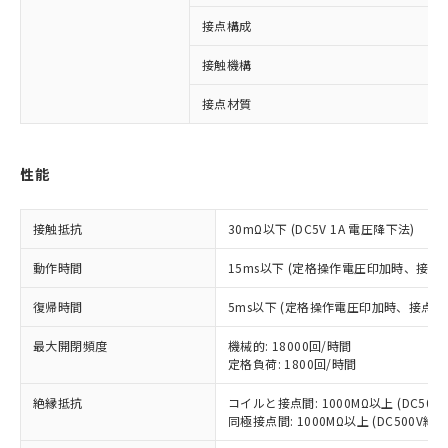
接点構成
※1 対応状況
接触機構
対応済み：EU RoHS指令（10物質）の
非含有に対応した製品が提供可能な商品で
接点材質
す。
対応予定：EU RoHS指令（10物質）の非含
ご利用条件
有に対応した製品に切り替える予定のある
性能
商品です。
対応予定なし：EU RoHS指令（10物質）の
以下の条件をお読みいただき、同意のうえ
非含有に非対応の商品で、対応品を出す予
接触抵抗
30mΩ以下 (DC5V 1A 電圧降下法)
ご利用ください。
定はありません。
調査・確認中：EU RoHS指令（10物質）の
動作時間
15ms以下 (定格操作電圧印加時、接点
本サービスは、当社制御機器事業取扱
※1 中国RoHS○×表
非含有の対応状況を調査中または確認中の
商品の当社在庫状況および標準価格
商品です。
復帰時間
5ms以下 (定格操作電圧印加時、接点バ
(税抜)を提供させていただくもので
「○」：最大均質材料含有率が中国RoHSの
非該当品：ライセンス料など無形物で、有
す。
基準値以下であることを示します。
最大開閉頻度
害物質有無と関係のない商品です。
機械的: 18000回/時間
当社制御機器事業取扱商品の中には、
「×」：最大均質材料含有率が中国RoHSの
定格負荷: 1800回/時間
仕入先様の事情により、非含有部品として
本サービスの対象外となる商品もある
基準値を超えていることを示します。
いたものが、含有品と判明した場合などや
当社は、これら貴社製品のうち、外国
ことをご了承ください。
絶縁抵抗
コイルと接点間: 1000MΩ以上 (DC50
「－」：未確認です。当社販売部門へお問
むを得ず変更することがあります。
為替および外国貿易法に定める商品
在庫状況および標準価格照会結果は、
同極接点間: 1000MΩ以上 (DC500V
い合わせください。
（以下｢規制貨物等」という）を輸出
記載している更新日時点での社内デー