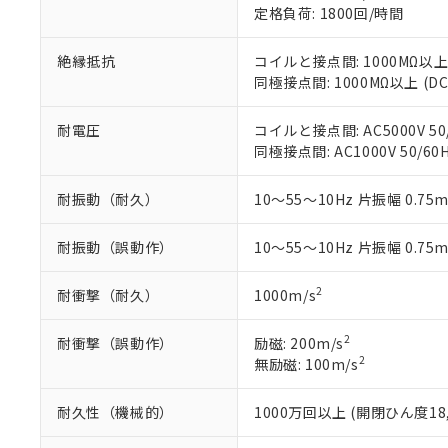
下記の非含有証明
定格負荷: 1800回/時間
※当社の共同
いる法人を指
EU RoHS指令（
絶縁抵抗
コイルと接点間: 1000MΩ以上
51物質の非含有証
同極接点間: 1000MΩ以上 (
※本証明書は発行
また、RoHS指
混在することから
耐電圧
コイルと接点間: AC5000V 50/
既に当社にて対応
同極接点間: AC1000V 50/60H
り割愛しておりま
耐振動（耐久）
10～55～10Hz 片振幅 0.75
耐振動（誤動作）
10～55～10Hz 片振幅 0.75
2
耐衝撃（耐久）
1000m/s
2
耐衝撃（誤動作）
励磁: 200m/s
2
無励磁: 100m/s
耐久性（機械的）
1000万回以上 (開閉ひん度18,