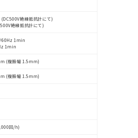
書をダウンロードすることができます。
利用者とは、
"個人情報の共同利用に関して"
の「1.共同利用者の
します。
10物質）の非含有証明書
 (DC500V絶縁抵抗計にて)
明書（当社基準）
DC500V絶縁抵抗計にて)
日時点で非含有を証明するもので、過去に遡って非含有を証明するも
令のフタル酸エステル類４物質の対応では、対応完了までの期間は出
備考欄に対応日を記載しておりました。
60Hz 1min
品への在庫切替を完了していることから、特段のことがない限り、20
z 1min
す。
mm (複振幅 1.5mm)
mm (複振幅 1.5mm)
000回/h)