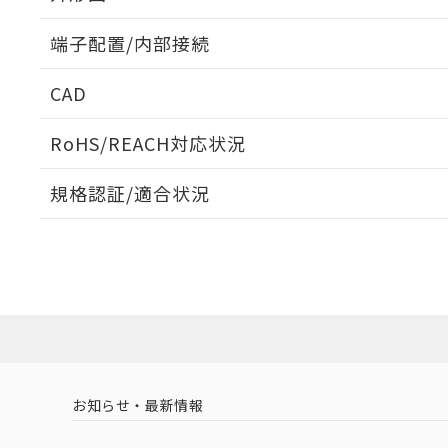
端子配置/内部接続
外形図
CAD
端子配置/内部接続
ログイン/会員登録いただくと、CADデータをダウンロ
RoHS/REACH対応状況
規格認証/適合状況
EU RoHS
注意事項・凡例
G2R-14 AC100/(110)についての規格認証/適合状況
たは販売店にお問い合わせください。
ダウンロードデータをご利用いただく前に、以下を必ずお読
対応状況
対応予定月
※1
※2
ソフトウェアの使用条件
対応済み
取りつけ穴加工図
お知らせ・最新情報
中国 RoHS
注意事項・凡例