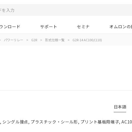
ウンロード
サポート
セミナ
オムロンの
>
パワーリレー
>
G2R
>
形式仕様一覧
>
G2R-14 AC100/(110)
日本語
点, シングル接点, プラスチック・シール形, プリント基板用端子, AC100/