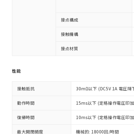
対応予定なし：EU
調査・確認中：EU
ご利用条件
非該当品：ライセ
※1 中国RoHS
接点構成
仕入先様の事情に
があります。
以下の条件をお読
「○」：最大均質
接触機構
「×」：最大均質
本サービスは
当社は、これ
*EU RoHS指令（10物
「－」：未確認で
鉛(Pb) 1000ppm以下、
くものです。
う）を輸出ま
接点材質
記
説明
六価クロム(Cr(Ⅵ)) 1
当社制御機器
などの必要な
フタル酸ビス(2-エチルヘ
号
*中国RoHS10物質の基準値 
ル（DBP） 1000ppm
在庫状況およ
当社は規制貨
Pb(鉛) :1000ppm、 Hg
但し、RoHS指令で産
のであり、閲
ます。
Cr(Ⅵ)(六価クロム) : 
フタル酸エステル類の４
○
一定数以
DBP(フタル酸ジブチル) :
い。
性能
当社は貴社製
DEHP(フタル酸ビス(2-エ
正式な納期状
置等に一切使
当社販売員に
※2 対応予定月
△
一定数に
当社は、貴社
接触抵抗
30mΩ以下 (DC5V 1A 電圧降
オムロン制御
また当社は、
※2 環境保護使
在庫状況およ
部品在庫の切り替
たしません。
－
在庫なし
す。
動作時間
15ms以下 (定格操作電圧印
「ｅ」：有害物質
機器販売
マイパーツ機
「10」：通常の
ている必要が
味します。
復帰時間
10ms以下 (定格操作電圧印
空
受注生産
お客様が当ウ
※3 非含有証明
「－」：未確認で
白
が、当社の製
最大開閉頻度
機械的: 18000回/時間
さい。