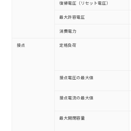
復帰電圧（リセット電圧）
最大許容電圧
消費電力
接点
定格負荷
接点電圧の最大値
接点電流の最大値
※1 対応状況
最大開閉容量
対応済み：EU
対応予定：EU R