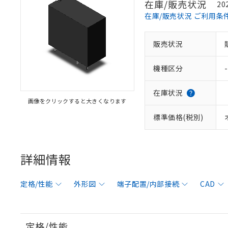
在庫/販売状況
20
在庫/販売状況 ご利用条
販売状況
機種区分
-
在庫状況
画像をクリックすると大きくなります
標準価格(税別)
詳細情報
定格/性能
外形図
端子配置/内部接続
CAD
定格/性能