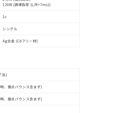
 RoHS指令（10物質）の非含有に非対応の商品で、対応品を出す予
120W (誘導負荷 (L/R=7ms))
 RoHS指令（10物質）の非含有の対応状況を調査中または確認中の
ンス料など無形物で、有害物質有無と関係のない商品です。
○×表
1c
より、非含有部品としていたものが、含有品と判明した場合などやむ
みいただき、同意のうえご利用ください。
材料含有率が中国RoHSの基準値以下であることを示します。
シングル
材料含有率が中国RoHSの基準値を超えていることを示します。
、当社制御機器事業取扱商品の当社在庫状況および標準価格(税抜)
ら貴社製品のうち、外国為替および外国貿易法に定める商品（以下｢
質）：
す。当社販売部門へお問い合わせください。
 水銀(Hg) 1000ppm以下、 カドミウム(Cd) 100ppm以下、
たは国外への提供する場合は、日本国政府の輸出許可(または役務取
Ag合金 (Cdフリー材)
000ppm以下、ポリ臭化ビフェニル類(PBB) 1000ppm以下、ポリ臭化ジフェニルエーテル類(P
事業取扱商品の中には、本サービスの対象外となる商品もあること
手続きをとります。
キシル) (DEHP)(別名：DOP) 1000ppm以下、フタル酸ブチルベンジル（BBP） 100
(GB/T26572)：
以下、フタル酸ジイソブチル (DIBP) 1000ppm以下
び標準価格照会結果は、記載している更新日時点での社内データに
物を破棄する場合は、完全に破砕するなど、違法に輸出されないよ
(水銀) : 1000ppm、 Cd(カドミウム) : 100ppm、
業用監視および制御機器に対する適用除外項目は除く。
覧された時点での実際の在庫および標準価格とは異なる場合がある
1000ppm、 PBBs(ポリ臭化ビフェニル類) : 1000ppm、 PBDEs(ポリ臭化ジフェニルエーテル類
物質については閾値を超える意図的な使用がないことを確認しています。
上の在庫あり
 1000ppm、 DIBP(フタル酸ジイソブチル) : 1000ppm、 BBP(フタル酸ブチルベンジル) :
品を、核兵器、ミサイル、化学兵器、生物兵器またはその他武器並
チルヘキシル)) : 1000ppm
況および標準価格はお客様のお取引先、またはお客様担当のオムロ
用いたしません。
ご相談ください。
は満たないが在庫あり
製品を第三者に販売する場合は、上記1、2および3の内容を当該第
下法)
機器販売店や当社販売拠点は「
販売ネットワーク
」をご確認くだ
販売先および販売に係わる関係者が違法に輸出するおそれがある場
用期限
び標準価格結果を当社の事前の承諾なく第三者に漏洩または開示し
え状況などにより、予定月が前後することがあります。
(最新の在庫状況については、お客様のお取引先、またはお客様担当
加時、接点バウンス含まず)
（10物質）のすべてが基準値以下であることを示します。
店・当社販売員にご確認ください)
能（部品リスト作成サービス）をご利用いただくには、I-Webメン
使用状況下において有害物質が外部に漏えいし、環境に深刻な影響を
あります。
加時、接点バウンス含まず)
機種、また在庫状況の情報を公開していない機種
ェブサイト上で当社にご登録された部品リストについて、当社およ
書ダウンロード
す。当社販売部門へお問い合わせください。
品・サービスに関するお客様との取引・商談に必要な範囲で利用す
合意する
キャンセル