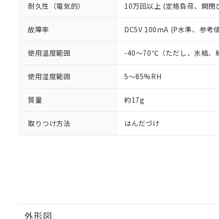
耐久性（電気的）
10万回以上 (定格負荷、開閉ひん
故障率
DC5V 100mA (P水準、参考値
使用温度範囲
-40～70℃（ただし、氷結
使用湿度範囲
5～85%RH
質量
約17g
取りつけ方法
はんだづけ
外形図