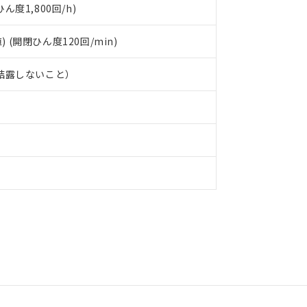
度1,800回/h)
) (開閉ひん度120回/min)
、結露しないこと）