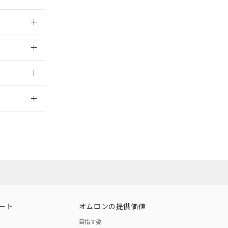
024/07/25
024/07/25
2026/7/29
ムロン営業員ま
お問い合わせ
ート
オムロンの提供価値
目指す姿