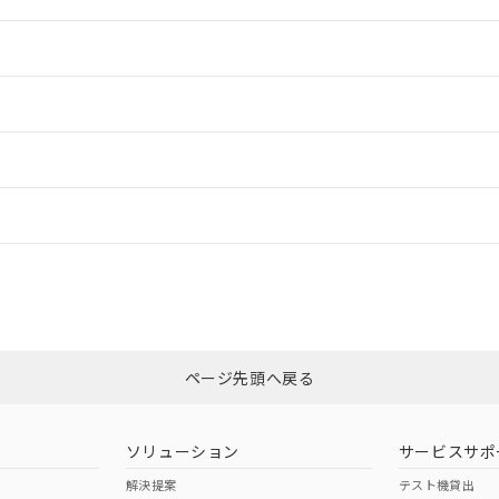
情報更新：2
情報更新：2
ードすることができます。
情報更新：
ログイン/会員登録
については、「カスタマーサポートセンタ お客様相談室」または貴社担当オ
みください。
非含有証明書
※3
ページ先頭へ戻る
ダウンロードはこちら
ソリューション
サービスサポ
解決提案
テスト機貸出