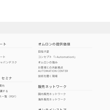
営業員または
状況ページへ
お問い合わせ
ート
オムロンの提供価値
目指す姿
ポート
コンセプト「i-Automation!」
ジャパンデスク
オムロンの強み
お客様との共創拠点
AUTOMATION CENTER
技術を磨く現場
・セミナ
案内
販売ネットワーク
講する
国内販売ネットワーク
ス一覧（PDF）
海外販売ネットワーク
オンラインストア