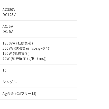
AC380V
DC125V
AC: 5A
DC: 5A
1250VA (抵抗負荷)
500VA (誘導負荷 (cosφ=0.4))
150W (抵抗負荷)
90W (誘導負荷 (L/R=7ms))
1c
 RoHS指令（10物質）の非含有に対応した製品が提供可能な商品です
oHS指令（10物質）の非含有に対応した製品に切り替える予定のある
シングル
 RoHS指令（10物質）の非含有に非対応の商品で、対応品を出す予
 RoHS指令（10物質）の非含有の対応状況を調査中または確認中の
ンス料など無形物で、有害物質有無と関係のない商品です。
Ag合金 (Cdフリー材)
○×表
より、非含有部品としていたものが、含有品と判明した場合などやむ
みいただき、同意のうえご利用ください。
材料含有率が中国RoHSの基準値以下であることを示します。