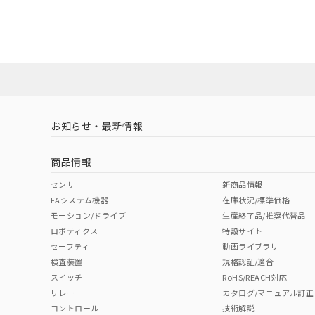
G2R-1-H DC12のRoHS対応状況については、営業部門
G2R-1-H DC12についての規格認証/適合状況について
販売店にお問い合わせください。
ダウンロードデータをご利用いただく前に、以下を必ずお読
ソフトウェアの使用条件
取りつけ穴加工図
お知らせ・最新情報
商品情報
センサ
新商品情報
FAシステム機器
在庫状況/標準価格
モーション/ドライブ
生産終了品/推奨代替品
ロボティクス
特設サイト
セーフティ
動画ライブラリ
検査装置
規格認証/適合
スイッチ
RoHS/REACH対応
リレー
カタログ/マニュアル訂正
コントロール
技術解説