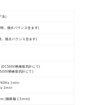
材料含有率が中国RoHSの基準値を超えていることを示します。
、当社制御機器事業取扱商品の当社在庫状況および標準価格(税抜)
ら貴社製品のうち、外国為替および外国貿易法に定める商品（以下｢
質）：
す。当社販売部門へお問い合わせください。
 水銀(Hg) 1000ppm以下、 カドミウム(Cd) 100ppm以下、
たは国外への提供する場合は、日本国政府の輸出許可(または役務取
000ppm以下、ポリ臭化ビフェニル類(PBB) 1000ppm以下、ポリ臭化ジフェニルエーテル類(P
事業取扱商品の中には、本サービスの対象外となる商品もあること
手続きをとります。
キシル) (DEHP)(別名：DOP) 1000ppm以下、フタル酸ブチルベンジル（BBP） 100
下法)
(GB/T26572)：
以下、フタル酸ジイソブチル (DIBP) 1000ppm以下
び標準価格照会結果は、記載している更新日時点での社内データに
物を破棄する場合は、完全に破砕するなど、違法に輸出されないよ
(水銀) : 1000ppm、 Cd(カドミウム) : 100ppm、
業用監視および制御機器に対する適用除外項目は除く。
覧された時点での実際の在庫および標準価格とは異なる場合がある
1000ppm、 PBBs(ポリ臭化ビフェニル類) : 1000ppm、 PBDEs(ポリ臭化ジフェニルエーテル類
物質については閾値を超える意図的な使用がないことを確認しています。
加時、接点バウンス含まず)
上の在庫あり
 1000ppm、 DIBP(フタル酸ジイソブチル) : 1000ppm、 BBP(フタル酸ブチルベンジル) :
品を、核兵器、ミサイル、化学兵器、生物兵器またはその他武器並
チルヘキシル)) : 1000ppm
況および標準価格はお客様のお取引先、またはお客様担当のオムロ
用いたしません。
ご相談ください。
加時、接点バウンス含まず)
は満たないが在庫あり
製品を第三者に販売する場合は、上記1、2および3の内容を当該第
機器販売店や当社販売拠点は「
販売ネットワーク
」をご確認くだ
販売先および販売に係わる関係者が違法に輸出するおそれがある場
用期限
び標準価格結果を当社の事前の承諾なく第三者に漏洩または開示し
え状況などにより、予定月が前後することがあります。
(最新の在庫状況については、お客様のお取引先、またはお客様担当
（10物質）のすべてが基準値以下であることを示します。
店・当社販売員にご確認ください)
能（部品リスト作成サービス）をご利用いただくには、I-Webメン
使用状況下において有害物質が外部に漏えいし、環境に深刻な影響を
あります。
 (DC500V絶縁抵抗計にて)
機種、また在庫状況の情報を公開していない機種
ェブサイト上で当社にご登録された部品リストについて、当社およ
書ダウンロード
す。当社販売部門へお問い合わせください。
DC500V絶縁抵抗計にて)
品・サービスに関するお客様との取引・商談に必要な範囲で利用す
合意する
キャンセル
書をダウンロードすることができます。
60Hz 1min
利用者とは、
"個人情報の共同利用に関して"
の「1.共同利用者の
z 1min
します。
10物質）の非含有証明書
明書（当社基準）
日時点で非含有を証明するもので、過去に遡って非含有を証明するも
mm (複振幅 1.5mm)
令のフタル酸エステル類４物質の対応では、対応完了までの期間は出