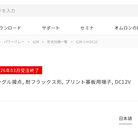
ウンロード
サポート
セミナ
オムロンの
>
パワーリレー
>
G2R
>
形式仕様一覧
>
G2R-1-H DC12
026年03月受注終了
シングル接点, 耐フラックス形, プリント基板用端子, DC12V
日本語