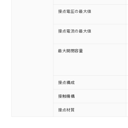
接点電圧の最大値
接点電流の最大値
最大開閉容量
※1 対応状況
接点構成
対応済み：EU
対応予定：EU R
接触機構
対応予定なし：EU
調査・確認中：EU
ご利用条件
非該当品：ライセ
接点材質
※1 中国RoHS
仕入先様の事情に
があります。
以下の条件をお読
「○」：最大均質