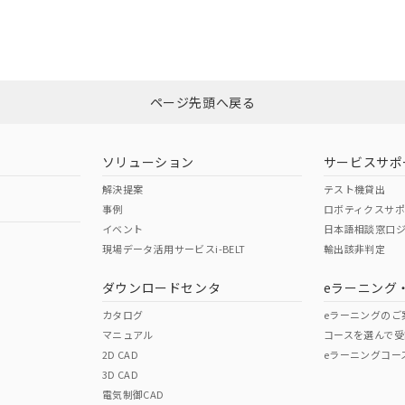
もしくは販売店にお問い合わせください。
は、「カスタマーサポートセンタ お客様相談室」または貴社担当オムロン
みください。
この製品のRoHS/REACH対応
ページ先頭へ戻る
ソリューション
サービスサポ
解決提案
テスト機貸出
事例
ロボティクスサ
イベント
日本語相談窓口
現場データ活用サービスi-BELT
輸出該非判定
ダウンロードセンタ
eラーニング
カタログ
eラーニングのご
マニュアル
コースを選んで受
2D CAD
eラーニングコー
3D CAD
電気制御CAD