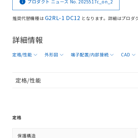
プロダクト ニュース No. 2025517c_on_2
G2RL-1 DC12
推奨代替機種は
となります。詳細はプロダ
詳細情報
定格/性能
外形図
端子配置/内部接続
CAD
定格/性能
定格
保護構造