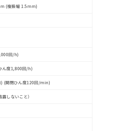
備考欄に対応日を記載しておりました。
mm (複振幅 1.5mm)
品への在庫切替を完了していることから、特段のことがない限り、20
す。
000回/h)
度1,800回/h)
) (開閉ひん度120回/min)
、結露しないこと）