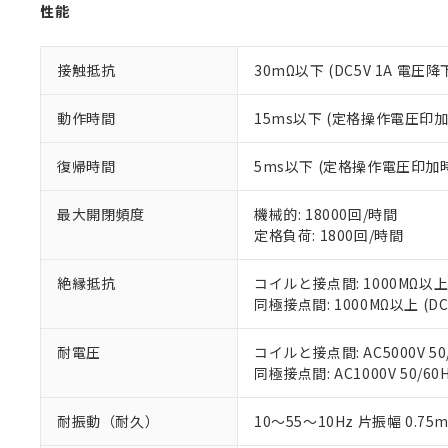
「×」：最大均質
性能
本サービスは
当社は、これ
*EU RoHS指令（10物
「－」：未確認で
鉛(Pb) 1000ppm以下、
くものです。
う）を輸出ま
記
説明
六価クロム(Cr(Ⅵ)) 1
当社制御機器
などの必要な
フタル酸ビス(2-エチルヘ
接触抵抗
30mΩ以下 (DC5V 1A 電圧降
号
*中国RoHS10物質の基準値 
ル（DBP） 1000ppm
在庫状況およ
当社は規制貨
Pb(鉛) :1000ppm、 Hg
但し、RoHS指令で産
のであり、閲
ます。
Cr(Ⅵ)(六価クロム) : 
フタル酸エステル類の４
動作時間
15ms以下 (定格操作電圧印
○
一定数以
DBP(フタル酸ジブチル) :
い。
当社は貴社製
DEHP(フタル酸ビス(2-エ
正式な納期状
置等に一切使
当社販売員に
※2 対応予定月
復帰時間
5ms以下 (定格操作電圧印
△
一定数に
当社は、貴社
オムロン制御
また当社は、
※2 環境保護使
在庫状況およ
部品在庫の切り替
たしません。
最大開閉頻度
機械的: 18000回/時間
－
在庫なし
す。
「ｅ」：有害物質
定格負荷: 1800回/時間
機器販売
マイパーツ機
「10」：通常の
ている必要が
味します。
絶縁抵抗
コイルと接点間: 1000MΩ以上
空
受注生産
お客様が当ウ
※3 非含有証明
「－」：未確認で
同極接点間: 1000MΩ以上 (
白
が、当社の製
さい。
下記の非含有証明
耐電圧
コイルと接点間: AC5000V 50/
※当社の共同
同極接点間: AC1000V 50/60H
いる法人を指
EU RoHS指令（
51物質の非含有証
※本証明書は発行
耐振動（耐久）
10～55～10Hz 片振幅 0.75
また、RoHS指