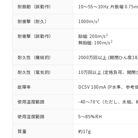
混在することから
耐振動（誤動作）
10～55～10Hz 片振幅 0.75
既に当社にて対応
り割愛しておりま
2
耐衝撃（耐久）
1000m/s
2
耐衝撃（誤動作）
励磁: 200m/s
2
無励磁: 100m/s
耐久性（機械的）
2000万回以上 (開閉ひん度18,
耐久性（電気的）
10万回以上 (定格負荷、開閉ひん
故障率
DC5V 100mA (P水準、参考値
使用温度範囲
-40～70℃（ただし、氷結
使用湿度範囲
5～85%RH
質量
約17g