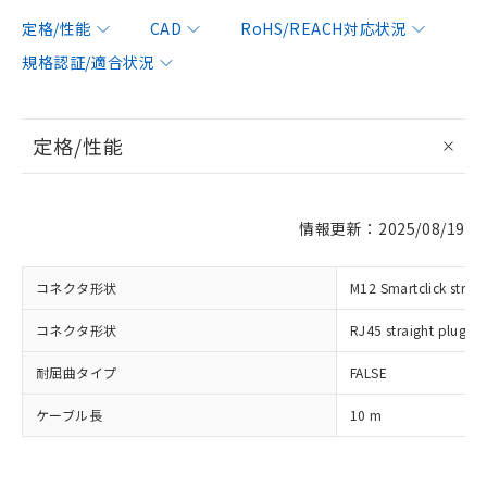
定格/性能
CAD
RoHS/REACH対応状況
規格認証/適合状況
定格/性能
※1 対応状況
対応済み：EU RoHS指令（10物質）の
情報更新：2025/08/19
非含有に対応した製品が提供可能な商品で
す。
対応予定：EU RoHS指令（10物質）の非含
コネクタ形状
M12 Smartclick straig
ご利用条件
有に対応した製品に切り替える予定のある
コネクタ形状
RJ45 straight plug
商品です。
対応予定なし：EU RoHS指令（10物質）の
以下の条件をお読みいただき、同意のうえ
耐屈曲タイプ
FALSE
非含有に非対応の商品で、対応品を出す予
ご利用ください。
定はありません。
ケーブル長
10 m
調査・確認中：EU RoHS指令（10物質）の
本サービスは、当社制御機器事業取扱
※1 中国RoHS○×表
非含有の対応状況を調査中または確認中の
商品の当社在庫状況および標準価格
商品です。
(税抜)を提供させていただくもので