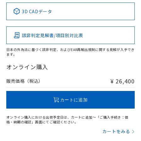
法に輸出するおそれがある場合は、取
ビス）をご利用いただくには、I-Web
白
情報を公開していない機種
及ぼさない年数を意味します。
中国 RoHS表
り引きをいたしません。
※1 ※2
メンバーズにご登録されている必要が
3D CADデータ
「－」：未確認です。当社販売部門へお問
あります。
Pb
Hg
Cd
Cr(VI)
い合わせください。
お客様が当ウェブサイト上で当社にご
※3 非含有証明書ダウンロード
登録された部品リストについて、当社
該非判定見解書/項目別対比表
および当社の共同利用者が、当社の製
O
O
O
O
下記の非含有証明書をダウンロードするこ
品・サービスに関するお客様との取
とができます。
合意する
キャンセル
引・商談に必要な範囲で利用すること
日本の外為法に基づく該非判定、およびEAR再輸出規制に関する見解が入手でき
ます。
をご了承ください。
"対応済み"や非含有の記載がされた商品であっても、流通
EU RoHS指令（10物質）の非含有証明書
※当社の共同利用者とは、
"個人情報
在庫等で未対応品が混在する可能性があります。
オンライン購入
51物質の非含有証明書（当社基準）
の共同利用に関して"
の「1.共同利
非含有品が必要な際は、弊社営業部門もしくは販売店へお
※本証明書は発行日時点で非含有を証明す
用者の範囲」に記載されている法人を
問い合わせください。
るもので、過去に遡って非含有を証明する
¥ 26,400
販売価格（税込）
指します。
ものではありません。
また、RoHS指令のフタル酸エステル類４
この製品のRoHS/REACH対応状況ページへ
物質の対応では、対応完了までの期間は出
カートに追加
荷製品に未対応品が混在することから備考
欄に対応日を記載しておりました。
オンライン購入における出荷予定日は、カートに追加～「ご購入手続き：価
既に当社にて対応品への在庫切替を完了
格・納期の確認」画面にてご確認ください。
していることから、特段のことがない限
カートをみる
り、2022年1月12日より割愛しておりま
す。