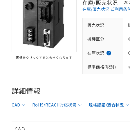
在庫/販売状況
20
在庫/販売状況 ご利用条
販売状況
※1 対応状況
機種区分
対応済み：EU
対応予定：EU R
対応予定なし：EU
在庫状況
画像をクリックすると大きくなります
調査・確認中：EU
ご利用条件
非該当品：ライセ
標準価格(税別)
※1 中国RoHS
仕入先様の事情に
があります。
以下の条件をお読
「○」：最大均質
「×」：最大均質
詳細情報
本サービスは
当社は、これ
*EU RoHS指令（10物
「－」：未確認で
鉛(Pb) 1000ppm以下、
くものです。
う）を輸出ま
記
説明
六価クロム(Cr(Ⅵ)) 1
当社制御機器
などの必要な
フタル酸ビス(2-エチルヘ
号
CAD
RoHS/REACH対応状況
規格認証/適合状況
*中国RoHS10物質の基準値 
ル（DBP） 1000ppm
在庫状況およ
当社は規制貨
Pb(鉛) :1000ppm、 Hg
但し、RoHS指令で産
のであり、閲
ます。
Cr(Ⅵ)(六価クロム) : 
フタル酸エステル類の４
○
一定数以
DBP(フタル酸ジブチル) :
い。
当社は貴社製
DEHP(フタル酸ビス(2-エ
正式な納期状
置等に一切使
CAD