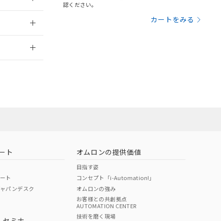
三者に通知します。
認ください。
さい。
合は、取り引きをい
：2012/8/1
カートをみる
ないようお願いしま
のオムロン制御
2026/7/29
バーズにご登録され
及ぼさない年数を意
び当社の共同利用者
ることをご了承くだ
範囲」に記載されて
のではありません。
荷製品に未対応品が
ート
オムロンの提供価値
22年1月12日よ
目指す姿
ポート
コンセプト「i-Automation!」
ジャパンデスク
オムロンの強み
お客様との共創拠点
AUTOMATION CENTER
DIBP
BBP
DEHP
環境保護
技術を磨く現場
・セミナ