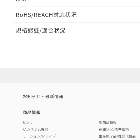
当社販売員に
※2 対応予定月
△
一定数に
当社は、貴社
オムロン制御
また当社は、
※2 環境保護使
RoHS/REACH対応状況
在庫状況およ
部品在庫の切り替
たしません。
－
在庫なし
す。
「ｅ」：有害物質
機器販売
ログイン/会員登録いただくと、CADデータをダウンロ
マイパーツ機
規格認証/適合状況
「10」：通常の
ている必要が
味します。
空
受注生産
EU RoHS
注意事項・凡例
お客様が当ウ
※3 非含有証明
「－」：未確認で
白
UL認証
CSA認証
CEマーキング
が、当社の製
さい。
下記の非含有証明
No
No
Yes
※当社の共同
対応状況
対応予定月
※1
※2
いる法人を指
EU RoHS指令（
ダウンロードデータをご利用いただく前に、以下を必ずお読
51物質の非含有証
対応済み
ソフトウェアの使用条件
※本証明書は発行
また、RoHS指
LR型式承認
DNV型式承認
BV型式承認
KR
混在することから
（イギリス
（ノルウェー
（フランス
（
お知らせ・最新情報
中国 RoHS
注意事項・凡例
既に当社にて対応
船舶規格）
船舶規格）
船舶規格）
船
り割愛しておりま
商品情報
No
No
No
No
中国 RoHS表
※1 ※2
センサ
新商品情報
FAシステム機器
在庫状況/標準価格
Pb
Hg
Cd
Cr(V
モーション/ドライブ
生産終了品/推奨代替品