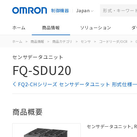
制御機器
Japan
ホーム
商品情報
ソリューション
ダ
ホーム
>
商品情報
>
商品カテゴリ
>
センサ
>
コードリーダ/OCR
>
センサデータユニット
FQ-SDU20
FQ2-CHシリーズ センサデータユニット 形式仕様
商品概要
センサデータユニット, RS