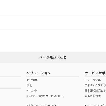
ご相談ください。
は満たないが在庫あり
製品を第三者に販売する場合は、上記1、2および3の内容を当該第
機器販売店や当社販売拠点は「
販売ネットワーク
」をご確認くだ
販売先および販売に係わる関係者が違法に輸出するおそれがある場
用期限
情報更新
び標準価格結果を当社の事前の承諾なく第三者に漏洩または開示し
え状況などにより、予定月が前後することがあります。
(最新の在庫状況については、お客様のお取引先、またはお客様担当
（10物質）のすべてが基準値以下であることを示します。
店・当社販売員にご確認ください)
ードすることができます。
情報更新：
能（部品リスト作成サービス）をご利用いただくには、I-Webメン
使用状況下において有害物質が外部に漏えいし、環境に深刻な影響を
あります。
機種、また在庫状況の情報を公開していない機種
ェブサイト上で当社にご登録された部品リストについて、当社およ
書ダウンロード
す。当社販売部門へお問い合わせください。
CCC認証
電波法
ログイン/会員登録
品・サービスに関するお客様との取引・商談に必要な範囲で利用す
合意する
キャンセル
書をダウンロードすることができます。
利用者とは、
N/A
"個人情報の共同利用に関して"
N/A
の「1.共同利用者の
非含有証明書
※3
します。
10物質）の非含有証明書
みください。
明書（当社基準）
ページ先頭へ戻る
ダウンロードはこちら
日時点で非含有を証明するもので、過去に遡って非含有を証明するも
令のフタル酸エステル類４物質の対応では、対応完了までの期間は出
型式承認
NK型式承認
ABS型式承認
備考欄に対応日を記載しておりました。
韓国
（日本
（アメリカ
ソリューション
サービスサポ
品への在庫切替を完了していることから、特段のことがない限り、20
舶規格）
船舶規格）
船舶規格）
解決提案
テスト機貸出
す。
事例
ロボティクスサ
No
No
イベント
日本語相談窓口
現場データ活用サービスi-BELT
輸出該非判定
I)
PBBs
PBDEs
DBP
ダウンロードセンタ
eラーニング