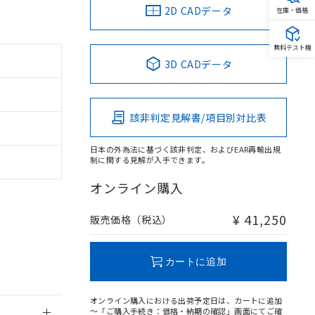
2D CADデータ
在庫・価格
無料テスト機
3D CADデータ
。
商品です。
該非判定見解書/項目別対比表
定はありません。
商品です。
日本の外為法に基づく該非判定、およびEAR再輸出規
制に関する見解が入手できます。
を得ず変更すること
オンライン購入
を提供させていただ
規制貨物等」とい
¥ 41,250
販売価格（税込）
引許可)を取得する
BDE) 1000ppm以下、
をご了承ください。
0ppm以下、フタル酸ジブチ
基づき作成されるも
う必要な手段を講じ
カートに追加
ことをご了承くださ
) : 1000ppm、
 1000ppm、
びにこれらの製造装
オンライン購入における出荷予定日は、カートに追加
ン制御機器販売店・
～「ご購入手続き：価格・納期の確認」画面にてご確