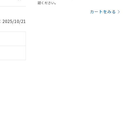
認ください。
を得ず変更すること
カートをみる
025/10/21
を提供させていただ
規制貨物等」とい
引許可)を取得する
BDE) 1000ppm以下、
をご了承ください。
0ppm以下、フタル酸ジブチ
基づき作成されるも
う必要な手段を講じ
ことをご了承くださ
) : 1000ppm、
 1000ppm、
びにこれらの製造装
ン制御機器販売店・
三者に通知します。
さい。
合は、取り引きをい
ないようお願いしま
のオムロン制御
バーズにご登録され
及ぼさない年数を意
び当社の共同利用者
ることをご了承くだ
範囲」に記載されて