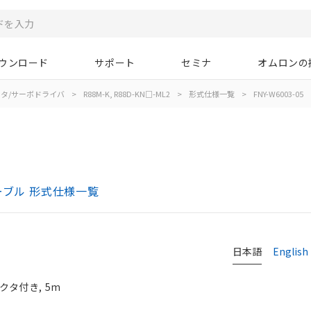
ウンロード
サポート
セミナ
オムロンの
タ/サーボドライバ
>
R88M-K, R88D-KN□-ML2
>
形式仕様一覧
>
FNY-W6003-05
-Ⅱケーブル 形式仕様一覧
日本語
English
クタ付き, 5m