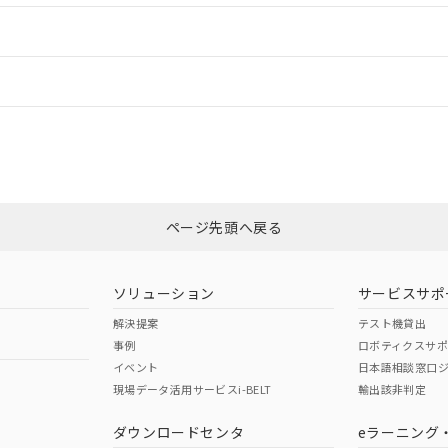
明書（当社基準）
日時点で非含有を証明するもので、過去に遡って非含有を証明するも
令のフタル酸エステル類４物質の対応では、対応完了までの期間は出
情報更新：
備考欄に対応日を記載しておりました。
品への在庫切替を完了していることから、特段のことがない限り、20
す。
CCC認証
電波法
N/A
N/A
非含有証明書
※3
ページ先頭へ戻る
ダウンロードはこちら
型式承認
NK型式承認
ABS型式承認
韓国
（日本
（アメリカ
ソリューション
サービスサポ
舶規格）
船舶規格）
船舶規格）
解決提案
テスト機貸出
事例
ロボティクスサ
No
No
イベント
日本語相談窓口
現場データ活用サービスi-BELT
輸出該非判定
I)
PBBs
PBDEs
DBP
ダウンロードセンタ
eラーニング
この製品の規格認証/適合