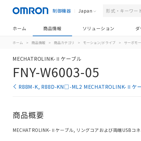
制御機器
Japan
ホーム
商品情報
ソリューション
ダ
ホーム
>
商品情報
>
商品カテゴリ
>
モーション/ドライブ
>
サーボモー
MECHATROLINK-Ⅱケーブル
FNY-W6003-05
R88M-K, R88D-KN□-ML2 MECHATROLINK
商品概要
MECHATROLINK-Ⅱケーブル, リングコアおよび両端USBコネ