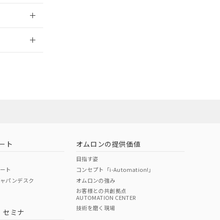
のではありません。
荷製品に未対応品が
2026/7/29
22年1月12日よ
ート
オムロンの提供価値
目指す姿
ポート
コンセプト「i-Automation!」
ジャパンデスク
オムロンの強み
お客様との共創拠点
AUTOMATION CENTER
DIBP
BBP
DEHP
環境保護
技術を磨く現場
・セミナ
状況ページへ
使用期限