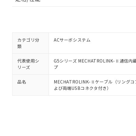
※1 中国RoHS
仕入先様の事情に
があります。
以下の条件をお読
「○」：最大均質
「×」：最大均質
本サービスは
当社は、これ
*EU RoHS指令（10物
「－」：未確認で
鉛(Pb) 1000ppm以下、
くものです。
う）を輸出ま
記
説明
六価クロム(Cr(Ⅵ)) 1
当社制御機器
などの必要な
フタル酸ビス(2-エチルヘ
号
カテゴリ分
ACサーボシステム
*中国RoHS10物質の基準値 
ル（DBP） 1000ppm
在庫状況およ
当社は規制貨
Pb(鉛) :1000ppm、 Hg
類
但し、RoHS指令で産
のであり、閲
ます。
Cr(Ⅵ)(六価クロム) : 
フタル酸エステル類の４
○
一定数以
DBP(フタル酸ジブチル) :
い。
当社は貴社製
DEHP(フタル酸ビス(2-エ
代表使用シ
G5シリーズ MECHATROLINK-Ⅱ通信内
正式な納期状
置等に一切使
リーズ
プ
当社販売員に
※2 対応予定月
△
一定数に
当社は、貴社
オムロン制御
また当社は、
※2 環境保護使
在庫状況およ
部品在庫の切り替
たしません。
品名
MECHATROLINK-Ⅱケーブル（リング
－
在庫なし
す。
よび両端USBコネクタ付き）
「ｅ」：有害物質
機器販売
マイパーツ機
「10」：通常の
ている必要が
味します。
空
受注生産
お客様が当ウ
※3 非含有証明
「－」：未確認で
白
が、当社の製
さい。
下記の非含有証明
※当社の共同
いる法人を指
EU RoHS指令（