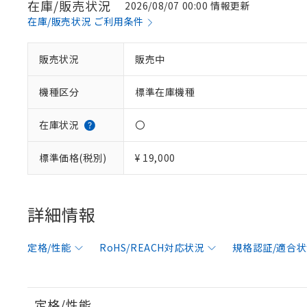
在庫/販売状況
2026/08/07 00:00 情報更新
在庫/販売状況 ご利用条件
販売状況
販売中
機種区分
標準在庫機種
在庫状況
〇
標準価格(税別)
¥ 19,000
詳細情報
※1 対応状況
対応済み：EU
定格/性能
RoHS/REACH対応状況
規格認証/適合
対応予定：EU R
対応予定なし：EU
調査・確認中：EU
ご利用条件
非該当品：ライセ
定格/性能