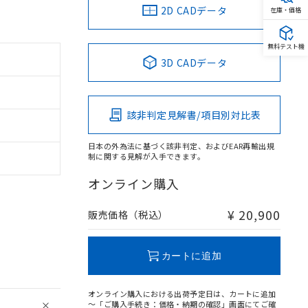
2D CADデータ
在庫・価格
無料テスト機
3D CADデータ
該非判定見解書/項目別対比表
日本の外為法に基づく該非判定、およびEAR再輸出規
制に関する見解が入手できます。
オンライン購入
¥ 20,900
販売価格（税込）
。
カートに追加
商品です。
定はありません。
商品です。
オンライン購入における出荷予定日は、カートに追加
～「ご購入手続き：価格・納期の確認」画面にてご確