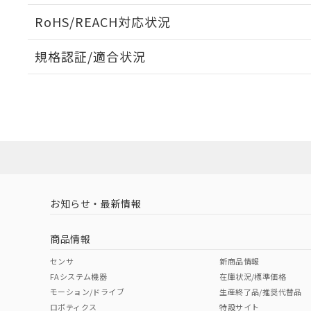
51物質の非含有証
RoHS/REACH対応状況
※本証明書は発行
また、RoHS指
混在することから
規格認証/適合状況
既に当社にて対応
EU RoHS
注意事項・凡例
り割愛しておりま
UL認証
CSA認証
CEマーキング
No
No
N/A
対応状況
対応予定月
※1
※2
対応済み
LR型式承認
DNV型式承認
BV型式承認
KR
（イギリス
（ノルウェー
（フランス
（
お知らせ・最新情報
中国 RoHS
注意事項・凡例
船舶規格）
船舶規格）
船舶規格）
船
商品情報
No
No
No
No
中国 RoHS表
※1 ※2
センサ
新商品情報
FAシステム機器
在庫状況/標準価格
Pb
Hg
Cd
Cr(V
モーション/ドライブ
生産終了品/推奨代替品
ロボティクス
特設サイト