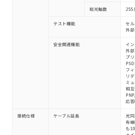
総光軸数
25
テスト機能
セル
外部
安全関連機能
イン
外部
プリ
PSD
フィ
リデ
ミュ
相互
PN
応答
接続仕様
ケーブル延長
光同
有線
も1
＊イ