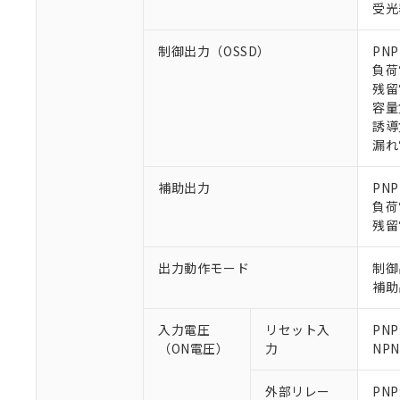
受光
制御出力（OSSD）
PN
負荷
残留
容量
誘導
※1 対応状況
漏れ電
対応済み：EU
対応予定：EU R
補助出力
PN
対応予定なし：EU
負荷
調査・確認中：EU
残留
ご利用条件
非該当品：ライセ
※1 中国RoHS
仕入先様の事情に
出力動作モード
制御
があります。
以下の条件をお読
補助
「○」：最大均質
「×」：最大均質
本サービスは
当社は、これ
*EU RoHS指令（10物
入力電圧
リセット入
PNP
「－」：未確認で
鉛(Pb) 1000ppm以下、
くものです。
う）を輸出ま
記
説明
六価クロム(Cr(Ⅵ)) 1
（ON電圧）
力
NP
当社制御機器
などの必要な
フタル酸ビス(2-エチルヘ
号
*中国RoHS10物質の基準値 
ル（DBP） 1000ppm
在庫状況およ
当社は規制貨
Pb(鉛) :1000ppm、 Hg
但し、RoHS指令で産
外部リレー
PNP
のであり、閲
ます。
Cr(Ⅵ)(六価クロム) : 
フタル酸エステル類の４