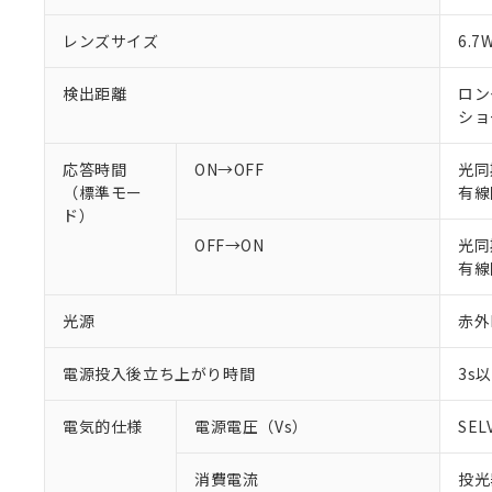
レンズサイズ
6.7
検出距離
ロング
ショ
応答時間
ON→OFF
光同
（標準モー
有線
ド）
OFF→ON
光同期
有線
光源
赤外L
電源投入後立ち上がり時間
3s
電気的仕様
電源電圧（Vs）
SEL
消費電流
投光