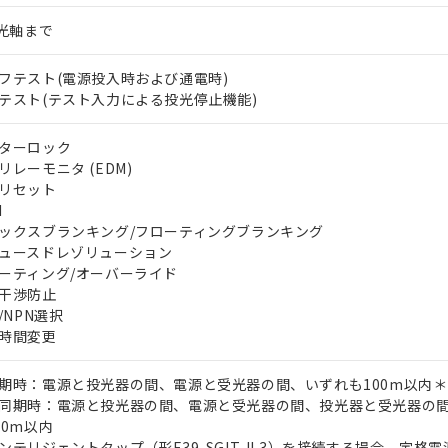
5光軸まで
フテスト(電源投入時および通電時)
テスト(テスト入力による投光停止機能)
ターロック
リレーモニタ (EDM)
リセット
I
ックスブランキング/フローティングブランキング
ュースドレゾリューション
ーティング/オーバーライド
干渉防止
P/NPN選択
時間変更
期時：電源と投光器の間、電源と受光器の間、いずれも100m以内＊
同期時：電源と投光器の間、電源と受光器の間、投光器と受光器の
00m以内
ンテリジェントタップ（形F39-SGIT-IL3）を接続する場合、定格