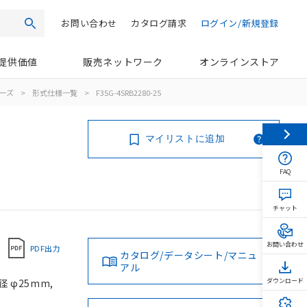
お問い合わせ
カタログ請求
ログイン/新規登録
検索
提供価値
販売ネットワーク
オンラインストア
リーズ
>
形式仕様一覧
>
F3SG-4SRB2280-25
マイリストに追加
FAQ
チャット
お問い合わせ
PDF出力
カタログ/データシート/マニュ
アル
 φ25mm,
ダウンロード