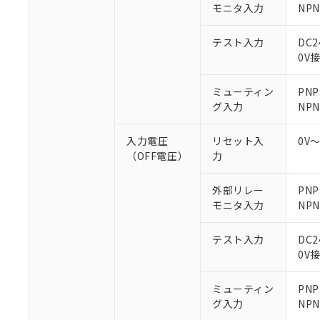
○
一定数以
モニタ入力
DBP(フタル酸ジブチル) :
NP
い。
当社は貴社製
DEHP(フタル酸ビス(2-エ
正式な納期状
置等に一切使
当社販売員に
※2 対応予定月
△
一定数に
当社は、貴社
テスト入力
DC
オムロン制御
また当社は、
0V
※2 環境保護使
在庫状況およ
部品在庫の切り替
たしません。
－
在庫なし
す。
「ｅ」：有害物質
機器販売
ミューティン
PNP
マイパーツ機
「10」：通常の
グ入力
NPN
ている必要が
味します。
空
受注生産
お客様が当ウ
※3 非含有証明
「－」：未確認で
白
入力電圧
リセット入
0V
が、当社の製
（OFF電圧）
力
さい。
下記の非含有証明
※当社の共同
いる法人を指
外部リレー
PN
EU RoHS指令（
モニタ入力
NP
51物質の非含有証
※本証明書は発行
また、RoHS指
テスト入力
DC
混在することから
0V
既に当社にて対応
り割愛しておりま
ミューティン
PN
グ入力
NP