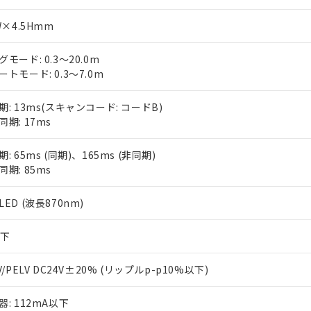
W×4.5Hmm
モード: 0.3～20.0m
ートモード: 0.3～7.0m
期: 13ms(スキャンコード: コードB)
同期: 17ms
: 65ms (同期)、165ms (非同期)
同期: 85ms
ED (波長870nm)
以下
V/PELV DC24V±20% (リップルp-p10%以下)
器: 112mA以下