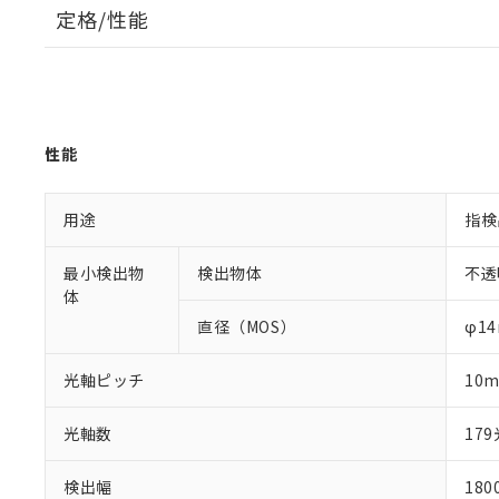
定格/性能
性能
用途
指検
最小検出物
検出物体
不透
体
直径（MOS）
φ1
光軸ピッチ
10
光軸数
17
検出幅
18