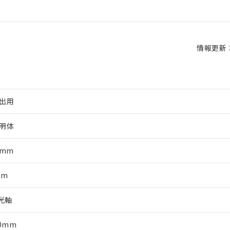
情報更新：2
出用
明体
4mm
mm
9光軸
00mm