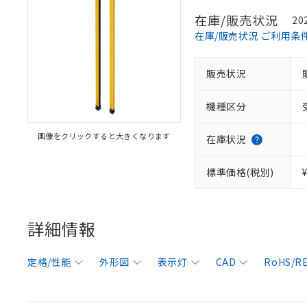
在庫/販売状況
20
在庫/販売状況 ご利用条
販売状況
機種区分
画像をクリックすると大きくなります
在庫状況
標準価格(税別)
詳細情報
定格/性能
外形図
表示灯
CAD
RoHS/