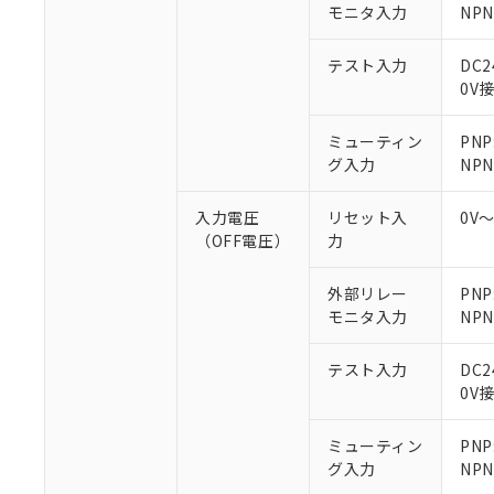
○
一定数以
モニタ入力
DBP(フタル酸ジブチル) :
NP
い。
当社は貴社製
DEHP(フタル酸ビス(2-エ
正式な納期状
置等に一切使
当社販売員に
※2 対応予定月
△
一定数に
当社は、貴社
テスト入力
DC
オムロン制御
また当社は、
0V
※2 環境保護使
在庫状況およ
部品在庫の切り替
たしません。
－
在庫なし
す。
「ｅ」：有害物質
機器販売
ミューティン
PNP
マイパーツ機
「10」：通常の
グ入力
NPN
ている必要が
味します。
空
受注生産
お客様が当ウ
※3 非含有証明
「－」：未確認で
白
入力電圧
リセット入
0V
が、当社の製
（OFF電圧）
力
さい。
下記の非含有証明
※当社の共同
いる法人を指
外部リレー
PN
EU RoHS指令（
モニタ入力
NP
51物質の非含有証
※本証明書は発行
また、RoHS指
テスト入力
DC
混在することから
0V
既に当社にて対応
り割愛しておりま
ミューティン
PN
グ入力
NP