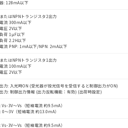
器: 128mA以下
PまたはNPNトランジスタ2出力
電流 300mA以下
電圧 2V以下
負荷 1µF以下
負荷 2.2H以下
流 PNP: 1mA以下/NPN: 2mA以下
 RoHS指令（10物質）の非含有に対応した製品が提供可能な商品です
oHS指令（10物質）の非含有に対応した製品に切り替える予定のある
PまたはNPNトランジスタ1出力
 RoHS指令（10物質）の非含有に非対応の商品で、対応品を出す予
電流 100mA以下
 RoHS指令（10物質）の非含有の対応状況を調査中または確認中の
電圧 2V以下
ンス料など無形物で、有害物質有無と関係のない商品です。
○×表
より、非含有部品としていたものが、含有品と判明した場合などやむ
出力: 入光時ON (受光器が投光信号を受信すると制御出力がON)
みいただき、同意のうえご利用ください。
出力: 制御出力情報 (出力反転機能：有効) (出荷時設定)
材料含有率が中国RoHSの基準値以下であることを示します。
材料含有率が中国RoHSの基準値を超えていることを示します。
、当社制御機器事業取扱商品の当社在庫状況および標準価格(税抜)
ら貴社製品のうち、外国為替および外国貿易法に定める商品（以下｢
質）：
: Vs-3V～Vs（短絡電流 約9.5mA）
す。当社販売部門へお問い合わせください。
 水銀(Hg) 1000ppm以下、 カドミウム(Cd) 100ppm以下、
たは国外への提供する場合は、日本国政府の輸出許可(または役務取
000ppm以下、ポリ臭化ビフェニル類(PBB) 1000ppm以下、ポリ臭化ジフェニルエーテル類(P
N: 0～3V（短絡電流 約13.0mA）
事業取扱商品の中には、本サービスの対象外となる商品もあること
手続きをとります。
キシル) (DEHP)(別名：DOP) 1000ppm以下、フタル酸ブチルベンジル（BBP） 100
(GB/T26572)：
以下、フタル酸ジイソブチル (DIBP) 1000ppm以下
び標準価格照会結果は、記載している更新日時点での社内データに
物を破棄する場合は、完全に破砕するなど、違法に輸出されないよ
(水銀) : 1000ppm、 Cd(カドミウム) : 100ppm、
業用監視および制御機器に対する適用除外項目は除く。
: Vs-3V～Vs（短絡電流 約9.5mA）
覧された時点での実際の在庫および標準価格とは異なる場合がある
1000ppm、 PBBs(ポリ臭化ビフェニル類) : 1000ppm、 PBDEs(ポリ臭化ジフェニルエーテル類
物質については閾値を超える意図的な使用がないことを確認しています。