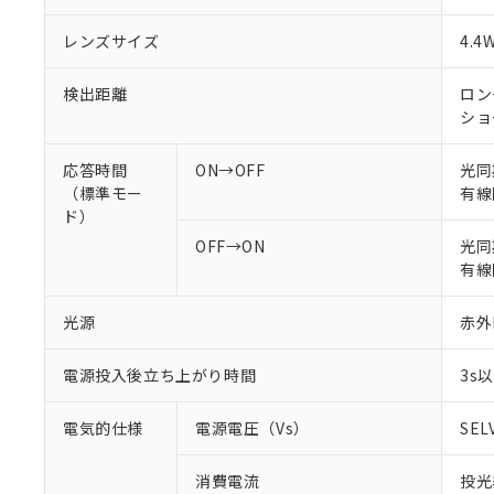
レンズサイズ
4.4
検出距離
ロング
ショ
応答時間
ON→OFF
光同
（標準モー
有線
ド）
OFF→ON
光同期
有線同
光源
赤外L
電源投入後立ち上がり時間
3s
電気的仕様
電源電圧（Vs）
SEL
消費電流
投光