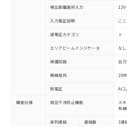
検出距離選択入力
12
入力電圧説明
ここ
過電圧カテゴリ
Ⅱ
エリアビームインジケータ
なし
保護回路
出力
絶縁抵抗
20
耐電圧
AC1
機能仕様
相互干渉防止機能
スキ
有線
直列連結
連結数
3連