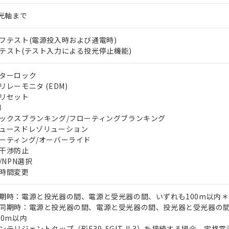
5光軸まで
フテスト(電源投入時および通電時)
テスト(テスト入力による投光停止機能)
ターロック
リレーモニタ (EDM)
リセット
I
ックスブランキング/フローティングブランキング
ュースドレゾリューション
ーティング/オーバーライド
干渉防止
P/NPN選択
時間変更
期時：電源と投光器の間、電源と受光器の間、いずれも100m以内＊
同期時：電源と投光器の間、電源と受光器の間、投光器と受光器の
00m以内
ンテリジェントタップ（形F39-SGIT-IL3）を接続する場合、定格