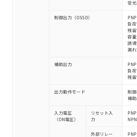
受光
制御出力（OSSD）
PN
負荷
残留
容量
誘導
※1 対応状況
漏れ電
対応済み：EU
対応予定：EU R
補助出力
PN
対応予定なし：EU
負荷
調査・確認中：EU
残留
ご利用条件
非該当品：ライセ
※1 中国RoHS
仕入先様の事情に
出力動作モード
制御
があります。
以下の条件をお読
補助
「○」：最大均質
「×」：最大均質
本サービスは
当社は、これ
*EU RoHS指令（10物
入力電圧
リセット入
PNP
「－」：未確認で
鉛(Pb) 1000ppm以下、
くものです。
う）を輸出ま
記
説明
六価クロム(Cr(Ⅵ)) 1
（ON電圧）
力
NP
当社制御機器
などの必要な
フタル酸ビス(2-エチルヘ
号
*中国RoHS10物質の基準値 
ル（DBP） 1000ppm
在庫状況およ
当社は規制貨
Pb(鉛) :1000ppm、 Hg
但し、RoHS指令で産
外部リレー
PNP
のであり、閲
ます。
Cr(Ⅵ)(六価クロム) : 
フタル酸エステル類の４