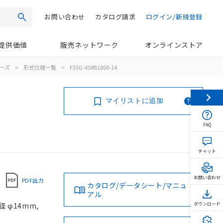
お問い合わせ
カタログ請求
ログイン/新規登録
検索
提供価値
販売ネットワーク
オンラインストア
リーズ
>
形式仕様一覧
>
F3SG-4SRB1800-14
マイリストに追加
FAQ
チャット
お問い合わせ
PDF出力
カタログ/データシート/マニュ
アル
 φ14mm,
ダウンロード