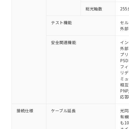
総光軸数
25
テスト機能
セル
外部
安全関連機能
イン
外部
プリ
PSD
フィ
リデ
ミュ
相互
PN
応答
接続仕様
ケーブル延長
光同
有線
も1
＊イ