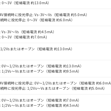
上の在庫あり
 1000ppm、 DIBP(フタル酸ジイソブチル) : 1000ppm、 BBP(フタル酸ブチルベンジル) :
N: 0～3V（短絡電流 約13.0mA）
品を、核兵器、ミサイル、化学兵器、生物兵器またはその他武器並
チルヘキシル)) : 1000ppm
況および標準価格はお客様のお取引先、またはお客様担当のオムロ
用いたしません。
ご相談ください。
は満たないが在庫あり
製品を第三者に販売する場合は、上記1、2および3の内容を当該第
24V接続時に投光停止: Vs-3V～Vs（短絡電流 約5.0mA）
機器販売店や当社販売拠点は「
販売ネットワーク
」をご確認くだ
販売先および販売に係わる関係者が違法に輸出するおそれがある場
接続時に投光停止: 0～3V（短絡電流 約6.0mA）
用期限
び標準価格結果を当社の事前の承諾なく第三者に漏洩または開示し
え状況などにより、予定月が前後することがあります。
(最新の在庫状況については、お客様のお取引先、またはお客様担当
（10物質）のすべてが基準値以下であることを示します。
店・当社販売員にご確認ください)
: Vs-3V～Vs（短絡電流 約4.5mA）
能（部品リスト作成サービス）をご利用いただくには、I-Webメン
使用状況下において有害物質が外部に漏えいし、環境に深刻な影響を
: 0～3V（短絡電流 約7.0mA)
あります。
機種、また在庫状況の情報を公開していない機種
ェブサイト上で当社にご登録された部品リストについて、当社およ
書ダウンロード
す。当社販売部門へお問い合わせください。
～1/2Vsまたはオープン（短絡電流 約13.0mA）
品・サービスに関するお客様との取引・商談に必要な範囲で利用す
合意する
キャンセル
書をダウンロードすることができます。
利用者とは、
"個人情報の共同利用に関して"
の「1.共同利用者の
します。
P: 0V～1/2Vsまたはオープン（短絡電流 約13.0mA）
10物質）の非含有証明書
N: 1/2Vs～Vsまたはオープン（短絡電流 約9.5mA）
明書（当社基準）
日時点で非含有を証明するもので、過去に遡って非含有を証明するも
令のフタル酸エステル類４物質の対応では、対応完了までの期間は出
24V接続時に投光停止: 0V～1/2Vsまたはオープン（短絡電流 約6.0m
備考欄に対応日を記載しておりました。
接続時に投光停止: 1/2Vs～Vsまたはオープン（短絡電流 約5.0mA）
品への在庫切替を完了していることから、特段のことがない限り、20
す。
P: 0V～1/2Vsまたはオープン（短絡電流 約7.0mA）
N: 1/2Vs～Vsまたはオープン（短絡電流 約4.5mA）