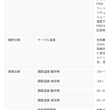
対応予定なし：EU RoHS指令（10物質）の
PSDI
以下の条件をお読みいただき、同意のうえ
非含有に非対応の商品で、対応品を出す予
フィック
ご利用ください。
定はありません。
リデュー
調査・確認中：EU RoHS指令（10物質）の
ミューテ
本サービスは、当社制御機器事業取扱
※1 中国RoHS○×表
非含有の対応状況を調査中または確認中の
相互干渉
商品の当社在庫状況および標準価格
PNP/NP
商品です。
(税抜)を提供させていただくもので
応答時間
「○」：最大均質材料含有率が中国RoHSの
非該当品：ライセンス料など無形物で、有
す。
基準値以下であることを示します。
害物質有無と関係のない商品です。
当社制御機器事業取扱商品の中には、
接続仕様
ケーブル延長
光同期時
「×」：最大均質材料含有率が中国RoHSの
仕入先様の事情により、非含有部品として
本サービスの対象外となる商品もある
100m以
基準値を超えていることを示します。
いたものが、含有品と判明した場合などや
当社は、これら貴社製品のうち、外国
有線同期
ことをご了承ください。
「－」：未確認です。当社販売部門へお問
むを得ず変更することがあります。
為替および外国貿易法に定める商品
と受光器
在庫状況および標準価格照会結果は、
い合わせください。
＊インテリ
（以下｢規制貨物等」という）を輸出
記載している更新日時点での社内デー
合、定格電
*EU RoHS指令（10物質）：
または国外への提供する場合は、日本
記
タに基づき作成されるものであり、閲
説明
鉛(Pb) 1000ppm以下、 水銀(Hg) 1000ppm以下、 カド
*中国RoHS10物質の基準値 (GB/T26572)：
国政府の輸出許可(または役務取引許
号
覧された時点での実際の在庫および標
ミウム(Cd) 100ppm以下、
Pb(鉛) :1000ppm、 Hg(水銀) : 1000ppm、 Cd(カドミウ
環境仕様
周囲温度 動作時
-30～5
可)を取得するなどの必要な手続きを
六価クロム(Cr(Ⅵ)) 1000ppm以下、ポリ臭化ビフェニル
ム) : 100ppm、
準価格とは異なる場合があることをご
類(PBB) 1000ppm以下、ポリ臭化ジフェニルエーテル類
Cr(Ⅵ)(六価クロム) : 1000ppm、 PBBs(ポリ臭化ビフェ
とります。
了承ください。
(PBDE) 1000ppm以下、フタル酸ビス(2-エチルヘキシ
周囲温度 保存時
-30～70
○
一定数以上の在庫あり
ニル類) : 1000ppm、 PBDEs(ポリ臭化ジフェニルエーテ
当社は規制貨物を破棄する場合は、完
ル) (DEHP)(別名：DOP) 1000ppm以下、フタル酸ブチ
正式な納期状況および標準価格はお客
ル類) : 1000ppm、
ルベンジル（BBP） 1000ppm以下、フタル酸ジブチル
全に破砕するなど、違法に輸出されな
DBP(フタル酸ジブチル) : 1000ppm、 DIBP(フタル酸ジ
様のお取引先、またはお客様担当のオ
周囲湿度 動作時
35～85
（DBP） 1000ppm以下、フタル酸ジイソブチル
イソブチル) : 1000ppm、 BBP(フタル酸ブチルベンジ
△
一定数には満たないが在庫あり
いよう必要な手段を講じます。
ムロン制御機器販売店・当社販売員に
(DIBP) 1000ppm以下
ル) : 1000ppm、
当社は貴社製品を、核兵器、ミサイ
但し、RoHS指令で産業用監視および制御機器に対する
DEHP(フタル酸ビス(2-エチルヘキシル)) : 1000ppm
周囲湿度 保存時
35～95%
ご相談ください。
適用除外項目は除く。
ル、化学兵器、生物兵器またはその他
－
在庫なし(最新の在庫状況につ
オムロン制御機器販売店や当社販売拠
フタル酸エステル類の４物質については閾値を超える意
武器並びにこれらの製造装置等に一切
使用周囲照度
白熱ランプ