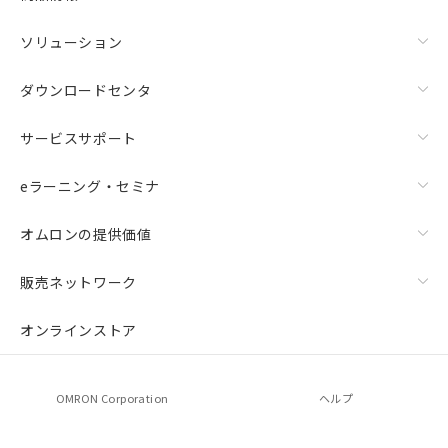
ソリューション
ダウンロードセンタ
サービスサポート
eラーニング・セミナ
オムロンの提供価値
上下金具（横穴2丸穴1）（形F39-LSGTB-SJ）と標準金具
（中間金具兼用）（形F39-LSGF）を取り付ける場合:
販売ネットワーク
オンラインストア
OMRON Corporation
ヘルプ