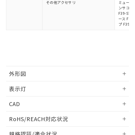
その他アクセサリ
ミューティ
ンサコネク
F39-S
ース F39
プ F39-
外形図
情報更新：2024/12/24
表示灯
背面取り付け時
情報更新：2024/12/24
CAD
標準金具（中間金具兼用）（形F39-LSGF）を取り付ける場
合:
投光器
ログイン/会員登録いただくと、CADデータをダウンロー
RoHS/REACH対応状況
ドすることができます。
情報更新：2026/7/29
規格認証/適合状況