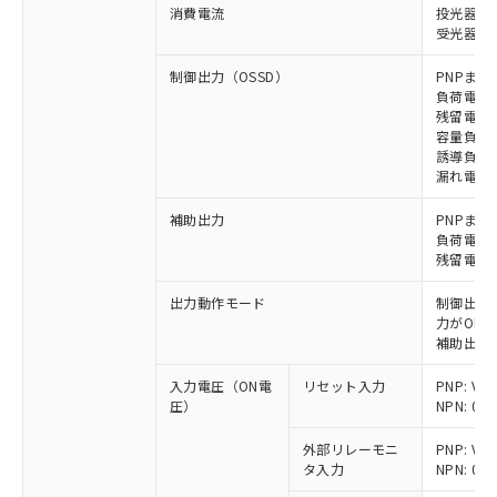
消費電流
投光器: 
受光器: 1
制御出力（OSSD）
PNPまた
負荷電流 
残留電圧 
容量負荷 
誘導負荷 
漏れ電流 P
補助出力
PNPまた
負荷電流 
残留電圧 
出力動作モード
制御出力:
力がON)
補助出力:
入力電圧（ON電
リセット入力
PNP: V
圧）
NPN: 0
外部リレーモニ
PNP: V
タ入力
NPN: 0