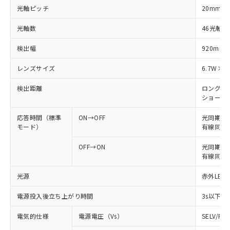
光軸ピッチ
20mm
光軸数
46光軸
検出幅
920mm
レンズサイズ
6.7W×4
検出距離
ロングモード
ショートモー
応答時間（標準
ON→OFF
光同期: 
モード）
有線同期: 
OFF→ON
光同期: 6
有線同期: 
光源
赤外LED 
電源投入後立ち上がり時間
3s以下
電気的仕様
電源電圧（Vs）
SELV/P