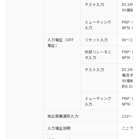
テスト入力
DC24V接
0V接続時
ミューティング
PNP: V
入力
NPN: 0
入力電圧（OFF
リセット入力
0V～1/
電圧）
外部リレーモニ
PNP: 
タ入力
NPN: 
テスト入力
DC24V
電流 約6.
0V接続時
約5.0mA
ミューティング
PNP: 
入力
NPN: 
検出距離選択入力
12V～V
入力電圧説明
ここでの