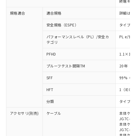
終端キャ
荷製品に未対応品が混在することから備考
欄に対応日を記載しておりました。
規格適合
適合規格
詳細はカ
既に当社にて対応品への在庫切替を完了
していることから、特段のことがない限
安全規格（ESPE）
タイプ4
り、2022年1月12日より割愛しておりま
す。
パフォーマンスレベル（PL）/安全カ
PL e/安
テゴリ
-8
PFHD
1.1×10
プルーフテスト間隔TM
20年（IE
SFF
99%（IE
HFT
1（IEC 6
分類
タイプB（I
アクセサリ(別売)
ケーブル
本体ケーブ
JG7C-L、
本体ケーブ
JG7C-D、
本体ケーブ