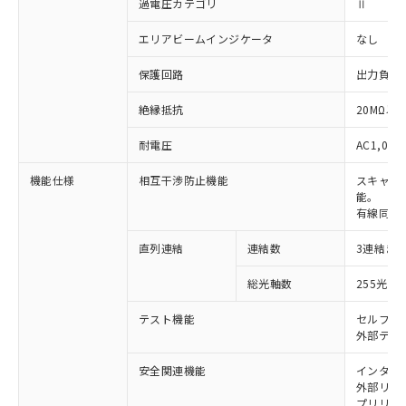
過電圧カテゴリ
Ⅱ
エリアビームインジケータ
なし
保護回路
出力負荷
絶縁抵抗
20MΩ以上
耐電圧
AC1,000
機能仕様
相互干渉防止機能
スキャン
能。
有線同期
直列連結
連結数
3連結ま
※1 対応状況
総光軸数
255光軸
対応済み：EU RoHS指令（10物質）の
非含有に対応した製品が提供可能な商品で
テスト機能
セルフテ
す。
外部テス
対応予定：EU RoHS指令（10物質）の非含
ご利用条件
有に対応した製品に切り替える予定のある
安全関連機能
インター
外部リレー
商品です。
プリリセ