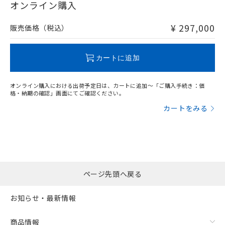
在庫等で未対応品が混在する可能性があります。
オンライン購入
非含有品が必要な際は、弊社営業部門もしくは販売店へお
問い合わせください。
¥ 297,000
販売価格（税込）
フリーロケーション金具（中間金具兼用）（形F39-LSGA）を
取り付ける場合:
この製品のRoHS/REACH対応状況ページへ
カートに追加
オンライン購入における出荷予定日は、カートに追加～「ご購入手続き：価
格・納期の確認」画面にてご確認ください。
カートをみる
ページ先頭へ戻る
お知らせ・最新情報
商品情報