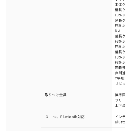
本体ケーブル
延長ケーブ
F39-JG7
延長ケーブ
F39-JG7
D↲
延長ケーブ
F39-JG1
F39-JG1
延長ケーブ
F39-JG1
F39-JG1
密着連結ケー
直列連結ケ
Y字形ジョ
リセットス
取りつけ金具
標準固定金具
フリーロケ
上下金具: F
IO-Link、Bluetooth対応
インテリジェ
Blueto