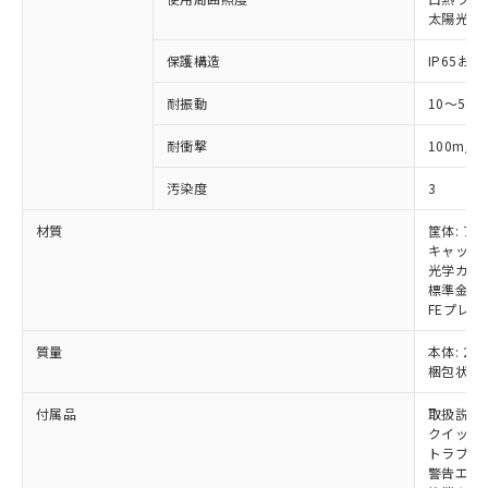
いては、お客様のお取引先、ま
図的な使用がないことを確認しています。
点は「
販売ネットワーク
」をご確認
※2 環境保護使用期限
太陽光: 受
使用いたしません。
たはお客様担当のオムロン制御
ください。
当社は、貴社製品を第三者に販売する
機器販売店・当社販売員にご確
在庫状況および標準価格結果を当社の
保護構造
IP65および
※2 対応予定月
「ｅ」：有害物質（10物質）のすべてが基
場合は、上記1、2および3の内容を当
認ください)
事前の承諾なく第三者に漏洩または開
準値以下であることを示します。
該第三者に通知します。また当社は、
示しないようお願いします。
耐振動
10～55
部品在庫の切り替え状況などにより、予定
「10」：通常の使用状況下において有害物
販売先および販売に係わる関係者が違
マイパーツ機能（部品リスト作成サー
空
受注生産機種、また在庫状況の
月が前後することがあります。
質が外部に漏えいし、環境に深刻な影響を
法に輸出するおそれがある場合は、取
ビス）をご利用いただくには、I-Web
白
情報を公開していない機種
2
耐衝撃
100m/s
及ぼさない年数を意味します。
り引きをいたしません。
メンバーズにご登録されている必要が
「－」：未確認です。当社販売部門へお問
あります。
汚染度
3
い合わせください。
お客様が当ウェブサイト上で当社にご
※3 非含有証明書ダウンロード
材質
筐体: ア
登録された部品リストについて、当社
キャップ:
および当社の共同利用者が、当社の製
下記の非含有証明書をダウンロードするこ
光学カバー
品・サービスに関するお客様との取
標準金具（
とができます。
合意する
キャンセル
引・商談に必要な範囲で利用すること
FEプレー
をご了承ください。
EU RoHS指令（10物質）の非含有証明書
※当社の共同利用者とは、
"個人情報
質量
本体: 2.3
51物質の非含有証明書（当社基準）
の共同利用に関して"
の「1.共同利
梱包状態: 
※本証明書は発行日時点で非含有を証明す
用者の範囲」に記載されている法人を
るもので、過去に遡って非含有を証明する
付属品
取扱説明
指します。
ものではありません。
クイックイ
また、RoHS指令のフタル酸エステル類４
トラブル
警告エリ
物質の対応では、対応完了までの期間は出