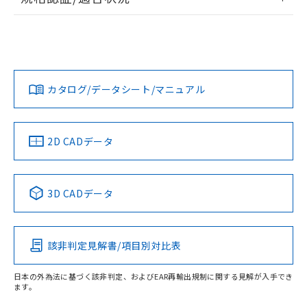
ログイン/会員登録
EU RoHS
注意事項・凡例
UL認証
CSA認証
CEマーキング
Yes
Yes
Yes
対応状況
対応予定月
※1
※2
ダウンロードデータをご利用いただく前に、以下を必ずお読
みください。
カタログ/データシート/マニュアル
対応済み
ソフトウェアの使用条件
LR型式承認
DNV型式承認
BV型式承認
KR型式承
（イギリス
（ノルウェー
（フランス
（韓国
船舶規格）
船舶規格）
船舶規格）
船舶規格
中国 RoHS
注意事項・凡例
2D CADデータ
No
No
No
No
中国 RoHS表
※1 ※2
3D CADデータ
この製品の規格認証/適合状況ページへ
Pb
Hg
Cd
Cr(VI)
その他の認証はこちらのページからご検索ください
該非判定見解書/項目別対比表
X
O
O
O
受光器
日本の外為法に基づく該非判定、およびEAR再輸出規制に関する見解が入手でき
ます。
"対応済み"や非含有の記載がされた商品であっても、流通