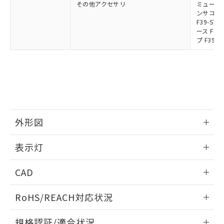
その他アクセサリ
ミューティ
ンサコネク
F39-S
ース F39
プ F39-
外形図
情報更新：2024/12/24
表示灯
背面取り付け時
情報更新：2024/12/24
CAD
標準金具（中間金具兼用）（形F39-LSGF）を取り付ける場
合:
投光器
ログイン/会員登録いただくと、CADデータをダウンロー
RoHS/REACH対応状況
ドすることができます。
情報更新：2026/7/29
規格認証/適合状況