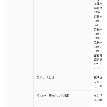
本体ケーブル
延長ケーブ
F39-JG7
延長ケーブ
F39-JG7
D↲
延長ケーブ
F39-JG1
F39-JG1
延長ケーブ
F39-JG1
F39-JG1
密着連結ケー
直列連結ケ
Y字形ジョ
リセットス
取りつけ金具
標準固定金具
フリーロケ
上下金具: F
IO-Link、Bluetooth対応
インテリジェ
Blueto