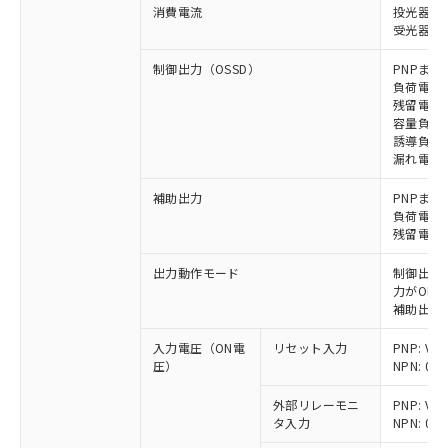
消費電流
投光器: 
受光器: 
制御出力（OSSD）
PNPまた
負荷電流 
残留電圧 
容量負荷 
誘導負荷 
漏れ電流 P
補助出力
PNPまた
負荷電流 
残留電圧 
出力動作モード
制御出力:
力がON)
補助出力:
入力電圧（ON電
リセット入力
PNP: V
圧）
NPN: 0
外部リレーモニ
PNP: V
タ入力
NPN: 0