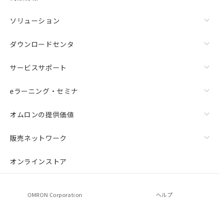
ソリューション
ダウンロードセンタ
サービスサポート
eラーニング・セミナ
オムロンの提供価値
上下金具（横穴2丸穴1）（形F39-LSGTB-SJ）と標準金具
（中間金具兼用）（形F39-LSGF）を取り付ける場合:
販売ネットワーク
オンラインストア
OMRON Corporation
ヘルプ