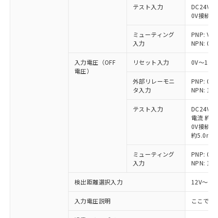
テスト入力
DC24V接
0V接続時
ミューティング
PNP: V
入力
NPN: 0
入力電圧（OFF
リセット入力
0V～1/
電圧）
外部リレーモニ
PNP: 
タ入力
NPN: 
テスト入力
DC24V
電流 約6.
0V接続時
約5.0mA
ミューティング
PNP: 
入力
NPN: 
検出距離選択入力
12V～V
入力電圧説明
ここでの