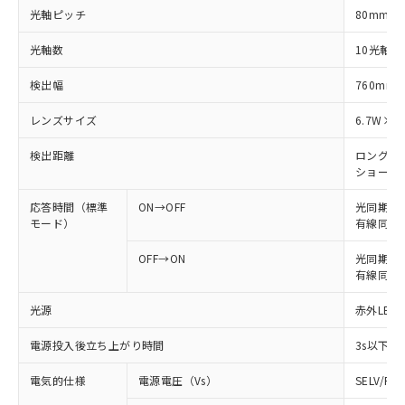
光軸ピッチ
80mm
光軸数
10光軸
検出幅
760mm
レンズサイズ
6.7W×4
検出距離
ロングモード
ショートモー
応答時間（標準
ON→OFF
光同期: 
モード）
有線同期: 
OFF→ON
光同期: 4
有線同期: 
光源
赤外LED 
電源投入後立ち上がり時間
3s以下
電気的仕様
電源電圧（Vs）
SELV/P