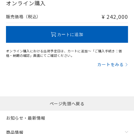
在庫等で未対応品が混在する可能性があります。
オンライン購入
非含有品が必要な際は、弊社営業部門もしくは販売店へお
問い合わせください。
¥ 242,000
販売価格（税込）
フリーロケーション金具（中間金具兼用）（形F39-LSGA）を
取り付ける場合:
この製品のRoHS/REACH対応状況ページへ
カートに追加
オンライン購入における出荷予定日は、カートに追加～「ご購入手続き：価
格・納期の確認」画面にてご確認ください。
カートをみる
ページ先頭へ戻る
お知らせ・最新情報
商品情報