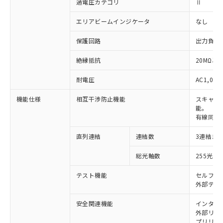
過電圧カテゴリ
Ⅱ
エリアビームインジケータ
なし
保護回路
出力負荷
絶縁抵抗
20MΩ以上
耐電圧
AC1,000
機能仕様
相互干渉防止機能
スキャン
能。
有線同期
直列連結
連結数
3連結ま
※1 対応状況
総光軸数
255光軸
対応済み：EU RoHS指令（10物質）の
非含有に対応した製品が提供可能な商品で
テスト機能
セルフテ
す。
外部テス
対応予定：EU RoHS指令（10物質）の非含
ご利用条件
有に対応した製品に切り替える予定のある
安全関連機能
インター
外部リレー
商品です。
プリリセ