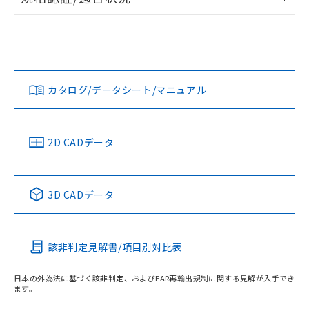
ログイン/会員登録
EU RoHS
注意事項・凡例
UL認証
CSA認証
CEマーキング
Yes
Yes
Yes
対応状況
対応予定月
※1
※2
ダウンロードデータをご利用いただく前に、以下を必ずお読
みください。
カタログ/データシート/マニュアル
対応済み
ソフトウェアの使用条件
LR型式承認
DNV型式承認
BV型式承認
KR型式承
（イギリス
（ノルウェー
（フランス
（韓国
船舶規格）
船舶規格）
船舶規格）
船舶規格
中国 RoHS
注意事項・凡例
2D CADデータ
No
No
No
No
中国 RoHS表
※1 ※2
3D CADデータ
この製品の規格認証/適合状況ページへ
Pb
Hg
Cd
Cr(VI)
その他の認証はこちらのページからご検索ください
該非判定見解書/項目別対比表
X
O
O
O
受光器
日本の外為法に基づく該非判定、およびEAR再輸出規制に関する見解が入手でき
ます。
"対応済み"や非含有の記載がされた商品であっても、流通