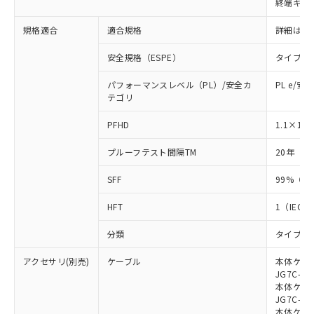
終端キャ
荷製品に未対応品が混在することから備考
欄に対応日を記載しておりました。
規格適合
適合規格
詳細はカ
既に当社にて対応品への在庫切替を完了
していることから、特段のことがない限
安全規格（ESPE）
タイプ4
り、2022年1月12日より割愛しておりま
す。
パフォーマンスレベル（PL）/安全カ
PL e/安
テゴリ
-8
PFHD
1.1×10
プルーフテスト間隔TM
20年（IE
SFF
99%（IE
HFT
1（IEC 6
分類
タイプB（I
アクセサリ(別売)
ケーブル
本体ケーブ
JG7C-L、
本体ケーブ
JG7C-D、
本体ケーブ