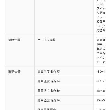
対応予定なし：EU RoHS指令（10物質）の
PSDI
以下の条件をお読みいただき、同意のうえ
非含有に非対応の商品で、対応品を出す予
フィック
ご利用ください。
定はありません。
リデュー
調査・確認中：EU RoHS指令（10物質）の
ミューテ
本サービスは、当社制御機器事業取扱
※1 中国RoHS○×表
非含有の対応状況を調査中または確認中の
相互干渉
商品の当社在庫状況および標準価格
PNP/NP
商品です。
(税抜)を提供させていただくもので
応答時間
「○」：最大均質材料含有率が中国RoHSの
非該当品：ライセンス料など無形物で、有
す。
基準値以下であることを示します。
害物質有無と関係のない商品です。
当社制御機器事業取扱商品の中には、
接続仕様
ケーブル延長
光同期時
「×」：最大均質材料含有率が中国RoHSの
仕入先様の事情により、非含有部品として
本サービスの対象外となる商品もある
100m以
基準値を超えていることを示します。
いたものが、含有品と判明した場合などや
当社は、これら貴社製品のうち、外国
有線同期
ことをご了承ください。
「－」：未確認です。当社販売部門へお問
むを得ず変更することがあります。
為替および外国貿易法に定める商品
と受光器
在庫状況および標準価格照会結果は、
い合わせください。
＊インテリ
（以下｢規制貨物等」という）を輸出
記載している更新日時点での社内デー
合、定格電
*EU RoHS指令（10物質）：
または国外への提供する場合は、日本
記
タに基づき作成されるものであり、閲
説明
鉛(Pb) 1000ppm以下、 水銀(Hg) 1000ppm以下、 カド
*中国RoHS10物質の基準値 (GB/T26572)：
国政府の輸出許可(または役務取引許
号
覧された時点での実際の在庫および標
ミウム(Cd) 100ppm以下、
Pb(鉛) :1000ppm、 Hg(水銀) : 1000ppm、 Cd(カドミウ
環境仕様
周囲温度 動作時
-30～5
可)を取得するなどの必要な手続きを
六価クロム(Cr(Ⅵ)) 1000ppm以下、ポリ臭化ビフェニル
ム) : 100ppm、
準価格とは異なる場合があることをご
類(PBB) 1000ppm以下、ポリ臭化ジフェニルエーテル類
Cr(Ⅵ)(六価クロム) : 1000ppm、 PBBs(ポリ臭化ビフェ
とります。
了承ください。
(PBDE) 1000ppm以下、フタル酸ビス(2-エチルヘキシ
周囲温度 保存時
-30～70
○
一定数以上の在庫あり
ニル類) : 1000ppm、 PBDEs(ポリ臭化ジフェニルエーテ
当社は規制貨物を破棄する場合は、完
ル) (DEHP)(別名：DOP) 1000ppm以下、フタル酸ブチ
正式な納期状況および標準価格はお客
ル類) : 1000ppm、
ルベンジル（BBP） 1000ppm以下、フタル酸ジブチル
全に破砕するなど、違法に輸出されな
DBP(フタル酸ジブチル) : 1000ppm、 DIBP(フタル酸ジ
様のお取引先、またはお客様担当のオ
周囲湿度 動作時
35～85
（DBP） 1000ppm以下、フタル酸ジイソブチル
イソブチル) : 1000ppm、 BBP(フタル酸ブチルベンジ
△
一定数には満たないが在庫あり
いよう必要な手段を講じます。
ムロン制御機器販売店・当社販売員に
(DIBP) 1000ppm以下
ル) : 1000ppm、
当社は貴社製品を、核兵器、ミサイ
但し、RoHS指令で産業用監視および制御機器に対する
DEHP(フタル酸ビス(2-エチルヘキシル)) : 1000ppm
周囲湿度 保存時
35～95%
ご相談ください。
適用除外項目は除く。
ル、化学兵器、生物兵器またはその他
－
在庫なし(最新の在庫状況につ
オムロン制御機器販売店や当社販売拠
フタル酸エステル類の４物質については閾値を超える意
武器並びにこれらの製造装置等に一切
使用周囲照度
白熱ランプ