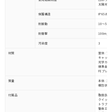
いては、お客様のお取引先、ま
図的な使用がないことを確認しています。
点は「
販売ネットワーク
」をご確認
※2 環境保護使用期限
太陽光: 受
使用いたしません。
たはお客様担当のオムロン制御
ください。
当社は、貴社製品を第三者に販売する
機器販売店・当社販売員にご確
在庫状況および標準価格結果を当社の
保護構造
IP65および
※2 対応予定月
「ｅ」：有害物質（10物質）のすべてが基
場合は、上記1、2および3の内容を当
認ください)
事前の承諾なく第三者に漏洩または開
準値以下であることを示します。
該第三者に通知します。また当社は、
示しないようお願いします。
耐振動
10～55
部品在庫の切り替え状況などにより、予定
「10」：通常の使用状況下において有害物
販売先および販売に係わる関係者が違
マイパーツ機能（部品リスト作成サー
空
受注生産機種、また在庫状況の
月が前後することがあります。
質が外部に漏えいし、環境に深刻な影響を
法に輸出するおそれがある場合は、取
ビス）をご利用いただくには、I-Web
白
情報を公開していない機種
2
耐衝撃
100m/s
及ぼさない年数を意味します。
り引きをいたしません。
メンバーズにご登録されている必要が
「－」：未確認です。当社販売部門へお問
あります。
汚染度
3
い合わせください。
お客様が当ウェブサイト上で当社にご
※3 非含有証明書ダウンロード
材質
筐体: ア
登録された部品リストについて、当社
キャップ:
および当社の共同利用者が、当社の製
下記の非含有証明書をダウンロードするこ
光学カバー
品・サービスに関するお客様との取
標準金具（
とができます。
合意する
キャンセル
引・商談に必要な範囲で利用すること
FEプレー
をご了承ください。
EU RoHS指令（10物質）の非含有証明書
※当社の共同利用者とは、
"個人情報
質量
本体: 1.9
51物質の非含有証明書（当社基準）
の共同利用に関して"
の「1.共同利
梱包状態: 
※本証明書は発行日時点で非含有を証明す
用者の範囲」に記載されている法人を
るもので、過去に遡って非含有を証明する
付属品
取扱説明
指します。
ものではありません。
クイックイ
また、RoHS指令のフタル酸エステル類４
トラブル
警告エリ
物質の対応では、対応完了までの期間は出