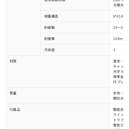
いては、お客様のお取引先、ま
図的な使用がないことを確認しています。
点は「
販売ネットワーク
」をご確認
※2 環境保護使用期限
太陽光: 受
使用いたしません。
たはお客様担当のオムロン制御
ください。
当社は、貴社製品を第三者に販売する
機器販売店・当社販売員にご確
在庫状況および標準価格結果を当社の
保護構造
IP65および
※2 対応予定月
「ｅ」：有害物質（10物質）のすべてが基
場合は、上記1、2および3の内容を当
認ください)
事前の承諾なく第三者に漏洩または開
準値以下であることを示します。
該第三者に通知します。また当社は、
示しないようお願いします。
耐振動
10～55
部品在庫の切り替え状況などにより、予定
「10」：通常の使用状況下において有害物
販売先および販売に係わる関係者が違
マイパーツ機能（部品リスト作成サー
空
受注生産機種、また在庫状況の
月が前後することがあります。
質が外部に漏えいし、環境に深刻な影響を
法に輸出するおそれがある場合は、取
ビス）をご利用いただくには、I-Web
白
情報を公開していない機種
2
耐衝撃
100m/s
及ぼさない年数を意味します。
り引きをいたしません。
メンバーズにご登録されている必要が
「－」：未確認です。当社販売部門へお問
あります。
汚染度
3
い合わせください。
お客様が当ウェブサイト上で当社にご
※3 非含有証明書ダウンロード
材質
筐体: ア
登録された部品リストについて、当社
キャップ:
および当社の共同利用者が、当社の製
下記の非含有証明書をダウンロードするこ
光学カバー
品・サービスに関するお客様との取
標準金具（
とができます。
合意する
キャンセル
引・商談に必要な範囲で利用すること
FEプレー
をご了承ください。
EU RoHS指令（10物質）の非含有証明書
※当社の共同利用者とは、
"個人情報
質量
本体: 1.9
51物質の非含有証明書（当社基準）
の共同利用に関して"
の「1.共同利
梱包状態: 
※本証明書は発行日時点で非含有を証明す
用者の範囲」に記載されている法人を
るもので、過去に遡って非含有を証明する
付属品
取扱説明
指します。
ものではありません。
クイックイ
また、RoHS指令のフタル酸エステル類４
トラブル
警告エリ
物質の対応では、対応完了までの期間は出