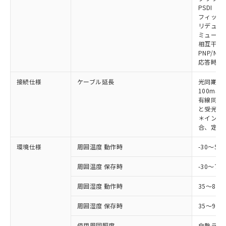
対応予定なし：EU RoHS指令（10物質）の
PSDI
以下の条件をお読みいただき、同意のうえ
非含有に非対応の商品で、対応品を出す予
フィック
ご利用ください。
定はありません。
リデュー
調査・確認中：EU RoHS指令（10物質）の
ミューテ
本サービスは、当社制御機器事業取扱
※1 中国RoHS○×表
非含有の対応状況を調査中または確認中の
相互干渉
商品の当社在庫状況および標準価格
PNP/NP
商品です。
(税抜)を提供させていただくもので
応答時間
「○」：最大均質材料含有率が中国RoHSの
非該当品：ライセンス料など無形物で、有
す。
基準値以下であることを示します。
害物質有無と関係のない商品です。
当社制御機器事業取扱商品の中には、
接続仕様
ケーブル延長
光同期時
「×」：最大均質材料含有率が中国RoHSの
仕入先様の事情により、非含有部品として
本サービスの対象外となる商品もある
100m以
基準値を超えていることを示します。
いたものが、含有品と判明した場合などや
当社は、これら貴社製品のうち、外国
有線同期
ことをご了承ください。
「－」：未確認です。当社販売部門へお問
むを得ず変更することがあります。
為替および外国貿易法に定める商品
と受光器
在庫状況および標準価格照会結果は、
い合わせください。
＊インテリ
（以下｢規制貨物等」という）を輸出
記載している更新日時点での社内デー
合、定格電
*EU RoHS指令（10物質）：
または国外への提供する場合は、日本
記
タに基づき作成されるものであり、閲
説明
鉛(Pb) 1000ppm以下、 水銀(Hg) 1000ppm以下、 カド
*中国RoHS10物質の基準値 (GB/T26572)：
国政府の輸出許可(または役務取引許
号
覧された時点での実際の在庫および標
ミウム(Cd) 100ppm以下、
Pb(鉛) :1000ppm、 Hg(水銀) : 1000ppm、 Cd(カドミウ
環境仕様
周囲温度 動作時
-30～5
可)を取得するなどの必要な手続きを
六価クロム(Cr(Ⅵ)) 1000ppm以下、ポリ臭化ビフェニル
ム) : 100ppm、
準価格とは異なる場合があることをご
類(PBB) 1000ppm以下、ポリ臭化ジフェニルエーテル類
Cr(Ⅵ)(六価クロム) : 1000ppm、 PBBs(ポリ臭化ビフェ
とります。
了承ください。
(PBDE) 1000ppm以下、フタル酸ビス(2-エチルヘキシ
周囲温度 保存時
-30～70
○
一定数以上の在庫あり
ニル類) : 1000ppm、 PBDEs(ポリ臭化ジフェニルエーテ
当社は規制貨物を破棄する場合は、完
ル) (DEHP)(別名：DOP) 1000ppm以下、フタル酸ブチ
正式な納期状況および標準価格はお客
ル類) : 1000ppm、
ルベンジル（BBP） 1000ppm以下、フタル酸ジブチル
全に破砕するなど、違法に輸出されな
DBP(フタル酸ジブチル) : 1000ppm、 DIBP(フタル酸ジ
様のお取引先、またはお客様担当のオ
周囲湿度 動作時
35～85
（DBP） 1000ppm以下、フタル酸ジイソブチル
イソブチル) : 1000ppm、 BBP(フタル酸ブチルベンジ
△
一定数には満たないが在庫あり
いよう必要な手段を講じます。
ムロン制御機器販売店・当社販売員に
(DIBP) 1000ppm以下
ル) : 1000ppm、
当社は貴社製品を、核兵器、ミサイ
但し、RoHS指令で産業用監視および制御機器に対する
DEHP(フタル酸ビス(2-エチルヘキシル)) : 1000ppm
周囲湿度 保存時
35～95%
ご相談ください。
適用除外項目は除く。
ル、化学兵器、生物兵器またはその他
－
在庫なし(最新の在庫状況につ
オムロン制御機器販売店や当社販売拠
フタル酸エステル類の４物質については閾値を超える意
武器並びにこれらの製造装置等に一切
使用周囲照度
白熱ランプ