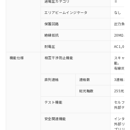
過電圧カテゴリ
Ⅱ
エリアビームインジケータ
なし
保護回路
出力負荷
絶縁抵抗
20MΩ以上
耐電圧
AC1,000
機能仕様
相互干渉防止機能
スキャン
能。
有線同期
直列連結
連結数
3連結ま
※1 対応状況
総光軸数
255光軸
対応済み：EU RoHS指令（10物質）の
非含有に対応した製品が提供可能な商品で
テスト機能
セルフテ
す。
外部テス
対応予定：EU RoHS指令（10物質）の非含
ご利用条件
有に対応した製品に切り替える予定のある
安全関連機能
インター
外部リレー
商品です。
プリリセ