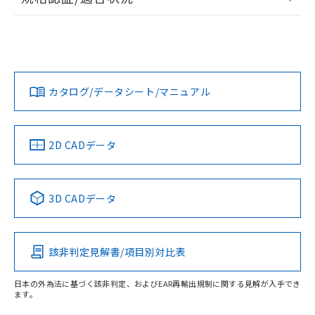
ログイン/会員登録
EU RoHS
注意事項・凡例
UL認証
CSA認証
CEマーキング
Yes
Yes
Yes
対応状況
対応予定月
※1
※2
ダウンロードデータをご利用いただく前に、以下を必ずお読
みください。
カタログ/データシート/マニュアル
対応済み
ソフトウェアの使用条件
LR型式承認
DNV型式承認
BV型式承認
KR型式承
（イギリス
（ノルウェー
（フランス
（韓国
船舶規格）
船舶規格）
船舶規格）
船舶規格
中国 RoHS
注意事項・凡例
2D CADデータ
No
No
No
No
中国 RoHS表
※1 ※2
3D CADデータ
この製品の規格認証/適合状況ページへ
Pb
Hg
Cd
Cr(VI)
その他の認証はこちらのページからご検索ください
該非判定見解書/項目別対比表
X
O
O
O
受光器
日本の外為法に基づく該非判定、およびEAR再輸出規制に関する見解が入手でき
ます。
"対応済み"や非含有の記載がされた商品であっても、流通