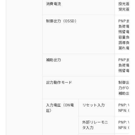
消費電流
投光器: 
受光器: 1
制御出力（OSSD）
PNPまた
負荷電流 
残留電圧 
容量負荷 
誘導負荷 
漏れ電流 P
補助出力
PNPまた
負荷電流 
残留電圧 
出力動作モード
制御出力:
力がON)
補助出力:
入力電圧（ON電
リセット入力
PNP: V
圧）
NPN: 0
外部リレーモニ
PNP: V
タ入力
NPN: 0