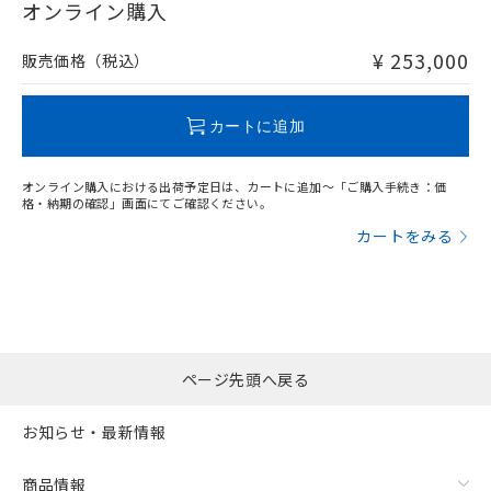
在庫等で未対応品が混在する可能性があります。
オンライン購入
非含有品が必要な際は、弊社営業部門もしくは販売店へお
問い合わせください。
¥ 253,000
販売価格（税込）
フリーロケーション金具（中間金具兼用）（形F39-LSGA）を
取り付ける場合:
この製品のRoHS/REACH対応状況ページへ
カートに追加
オンライン購入における出荷予定日は、カートに追加～「ご購入手続き：価
格・納期の確認」画面にてご確認ください。
カートをみる
ページ先頭へ戻る
お知らせ・最新情報
商品情報