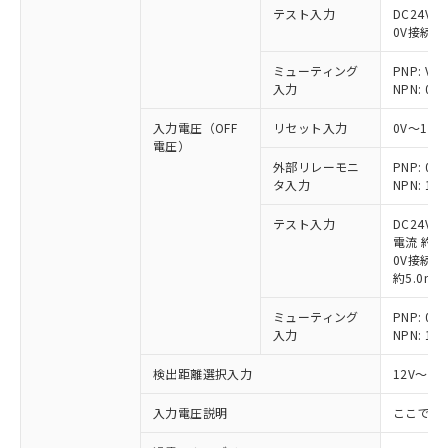
テスト入力
DC24V接
0V接続時
ミューティング
PNP: V
入力
NPN: 0
入力電圧（OFF
リセット入力
0V～1/
電圧）
外部リレーモニ
PNP: 
タ入力
NPN: 
テスト入力
DC24V
電流 約6.
0V接続時
約5.0mA
ミューティング
PNP: 
入力
NPN: 
検出距離選択入力
12V～V
入力電圧説明
ここでの