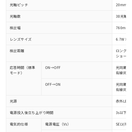
光軸ピッチ
20mm
光軸数
38光軸
検出幅
760mm
レンズサイズ
6.7W×4
検出距離
ロングモード
ショートモー
応答時間（標準
ON→OFF
光同期: 
モード）
有線同期: 
OFF→ON
光同期: 4
有線同期: 
光源
赤外LED 
電源投入後立ち上がり時間
3s以下
電気的仕様
電源電圧（Vs）
SELV/P