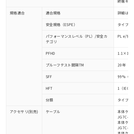
終端キャ
荷製品に未対応品が混在することから備考
欄に対応日を記載しておりました。
規格適合
適合規格
詳細はカ
既に当社にて対応品への在庫切替を完了
していることから、特段のことがない限
安全規格（ESPE）
タイプ4
り、2022年1月12日より割愛しておりま
す。
パフォーマンスレベル（PL）/安全カ
PL e/安
テゴリ
-8
PFHD
1.1×10
プルーフテスト間隔TM
20年（IE
SFF
99%（IE
HFT
1（IEC 6
分類
タイプB（I
アクセサリ(別売)
ケーブル
本体ケーブ
JG7C-L、
本体ケーブ
JG7C-D、
本体ケーブ