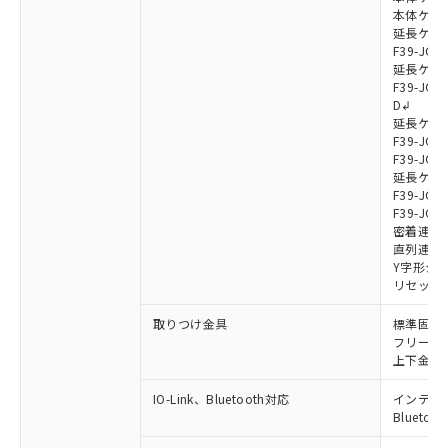
本体ケーブル
延長ケーブ
F39-JG7
延長ケーブ
F39-JG7
D↲
延長ケーブ
F39-JG1
F39-JG1
延長ケーブ
F39-JG1
F39-JG1
密着連結ケー
直列連結ケ
Y字形ジョ
リセットス
取りつけ金具
標準固定金具
フリーロケ
上下金具: F
IO-Link、Bluetooth対応
インテリジェ
Blueto