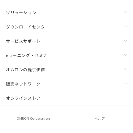
ソリューション
ダウンロードセンタ
サービスサポート
eラーニング・セミナ
オムロンの提供価値
上下金具（横穴2丸穴1）（形F39-LSGTB-SJ）と標準金具
（中間金具兼用）（形F39-LSGF）を取り付ける場合:
販売ネットワーク
オンラインストア
OMRON Corporation
ヘルプ