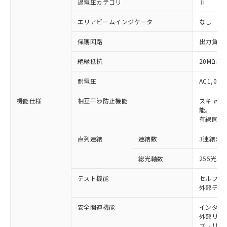
過電圧カテゴリ
Ⅱ
エリアビームインジケータ
なし
保護回路
出力負荷
絶縁抵抗
20MΩ以上
耐電圧
AC1,000
機能仕様
相互干渉防止機能
スキャン
能。
有線同期
直列連結
連結数
3連結ま
※1 対応状況
総光軸数
255光軸
対応済み：EU RoHS指令（10物質）の
非含有に対応した製品が提供可能な商品で
テスト機能
セルフテ
す。
外部テス
対応予定：EU RoHS指令（10物質）の非含
ご利用条件
有に対応した製品に切り替える予定のある
安全関連機能
インター
外部リレー
商品です。
プリリセ