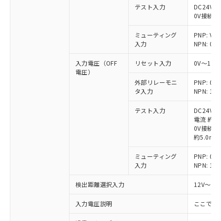
テスト入力
DC24V接
0V接続時
ミューティング
PNP: V
入力
NPN: 0
入力電圧（OFF
リセット入力
0V～1/
電圧）
外部リレーモニ
PNP: 
タ入力
NPN: 
テスト入力
DC24V
電流 約6.
0V接続時
約5.0mA
ミューティング
PNP: 
入力
NPN: 
検出距離選択入力
12V～V
入力電圧説明
ここでの