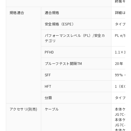
終端キャ
荷製品に未対応品が混在することから備考
欄に対応日を記載しておりました。
規格適合
適合規格
詳細はカ
既に当社にて対応品への在庫切替を完了
していることから、特段のことがない限
安全規格（ESPE）
タイプ4
り、2022年1月12日より割愛しておりま
す。
パフォーマンスレベル（PL）/安全カ
PL e/安
テゴリ
-8
PFHD
1.1×10
プルーフテスト間隔TM
20年（IE
SFF
99%（IE
HFT
1（IEC 6
分類
タイプB（I
アクセサリ(別売)
ケーブル
本体ケーブ
JG7C-L、
本体ケーブ
JG7C-D、
本体ケーブ