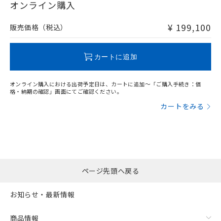
在庫等で未対応品が混在する可能性があります。
オンライン購入
非含有品が必要な際は、弊社営業部門もしくは販売店へお
問い合わせください。
¥ 199,100
販売価格（税込）
フリーロケーション金具（中間金具兼用）（形F39-LSGA）を
取り付ける場合:
この製品のRoHS/REACH対応状況ページへ
カートに追加
オンライン購入における出荷予定日は、カートに追加～「ご購入手続き：価
格・納期の確認」画面にてご確認ください。
カートをみる
ページ先頭へ戻る
お知らせ・最新情報
商品情報