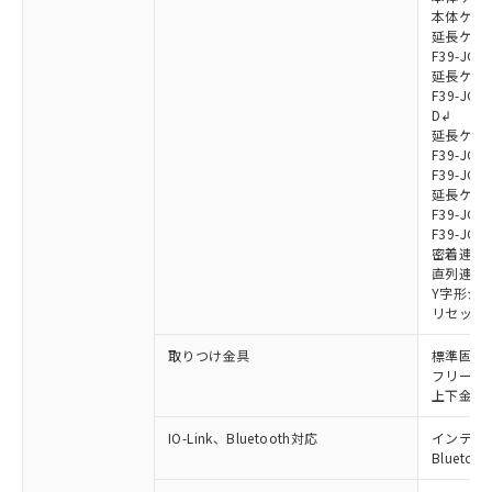
本体ケーブル
延長ケーブ
F39-JG7
延長ケーブ
F39-JG7
D↲
延長ケーブ
F39-JG1
F39-JG1
延長ケーブ
F39-JG1
F39-JG1
密着連結ケー
直列連結ケ
Y字形ジョ
リセットス
取りつけ金具
標準固定金具
フリーロケ
上下金具: F
IO-Link、Bluetooth対応
インテリジェ
Blueto