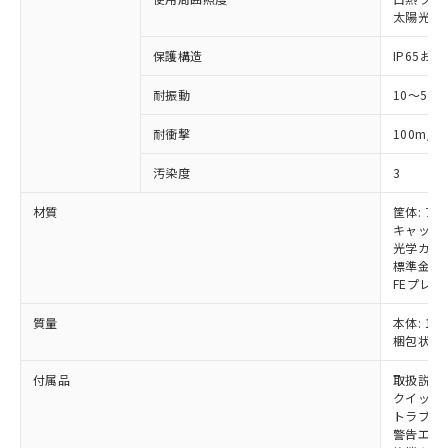
いては、お客様のお取引先、ま
図的な使用がないことを確認しています。
点は「
販売ネットワーク
」をご確認
※2 環境保護使用期限
太陽光: 受
使用いたしません。
たはお客様担当のオムロン制御
ください。
当社は、貴社製品を第三者に販売する
機器販売店・当社販売員にご確
在庫状況および標準価格結果を当社の
保護構造
IP65および
※2 対応予定月
「ｅ」：有害物質（10物質）のすべてが基
場合は、上記1、2および3の内容を当
認ください)
事前の承諾なく第三者に漏洩または開
準値以下であることを示します。
該第三者に通知します。また当社は、
示しないようお願いします。
耐振動
10～55
部品在庫の切り替え状況などにより、予定
「10」：通常の使用状況下において有害物
販売先および販売に係わる関係者が違
マイパーツ機能（部品リスト作成サー
空
受注生産機種、また在庫状況の
月が前後することがあります。
質が外部に漏えいし、環境に深刻な影響を
法に輸出するおそれがある場合は、取
ビス）をご利用いただくには、I-Web
白
情報を公開していない機種
2
耐衝撃
100m/s
及ぼさない年数を意味します。
り引きをいたしません。
メンバーズにご登録されている必要が
「－」：未確認です。当社販売部門へお問
あります。
汚染度
3
い合わせください。
お客様が当ウェブサイト上で当社にご
※3 非含有証明書ダウンロード
材質
筐体: ア
登録された部品リストについて、当社
キャップ:
および当社の共同利用者が、当社の製
下記の非含有証明書をダウンロードするこ
光学カバー
品・サービスに関するお客様との取
標準金具（
とができます。
合意する
キャンセル
引・商談に必要な範囲で利用すること
FEプレー
をご了承ください。
EU RoHS指令（10物質）の非含有証明書
※当社の共同利用者とは、
"個人情報
質量
本体: 1.5
51物質の非含有証明書（当社基準）
の共同利用に関して"
の「1.共同利
梱包状態: 
※本証明書は発行日時点で非含有を証明す
用者の範囲」に記載されている法人を
るもので、過去に遡って非含有を証明する
付属品
取扱説明
指します。
ものではありません。
クイックイ
また、RoHS指令のフタル酸エステル類４
トラブル
警告エリ
物質の対応では、対応完了までの期間は出