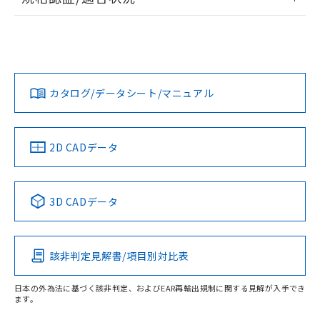
ログイン/会員登録
EU RoHS
注意事項・凡例
UL認証
CSA認証
CEマーキング
Yes
Yes
Yes
対応状況
対応予定月
※1
※2
ダウンロードデータをご利用いただく前に、以下を必ずお読
みください。
カタログ/データシート/マニュアル
対応済み
ソフトウェアの使用条件
LR型式承認
DNV型式承認
BV型式承認
KR型式承
（イギリス
（ノルウェー
（フランス
（韓国
船舶規格）
船舶規格）
船舶規格）
船舶規格
中国 RoHS
注意事項・凡例
2D CADデータ
No
No
No
No
中国 RoHS表
※1 ※2
3D CADデータ
この製品の規格認証/適合状況ページへ
Pb
Hg
Cd
Cr(VI)
その他の認証はこちらのページからご検索ください
該非判定見解書/項目別対比表
X
O
O
O
受光器
日本の外為法に基づく該非判定、およびEAR再輸出規制に関する見解が入手でき
ます。
"対応済み"や非含有の記載がされた商品であっても、流通