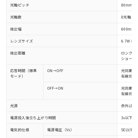
光軸ピッチ
80mm
光軸数
8光軸
検出幅
600mm
レンズサイズ
6.7W×4
検出距離
ロングモード
ショートモー
応答時間（標準
ON→OFF
光同期: 
モード）
有線同期: 
OFF→ON
光同期: 4
有線同期: 
光源
赤外LED 
電源投入後立ち上がり時間
3s以下
電気的仕様
電源電圧（Vs）
SELV/P