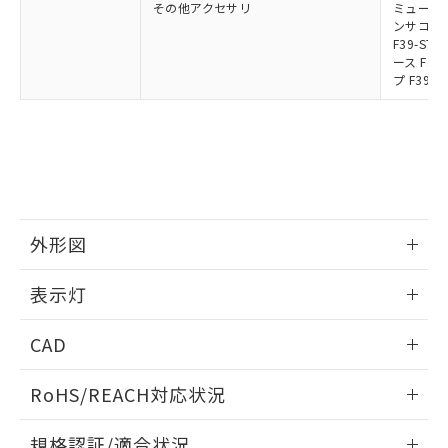
その他アクセサリ
ミューティ
ンサコネク
F39-S
ース F39
プ F39-
外形図
情報更新：2024/12/24
表示灯
背面取り付け時
情報更新：2024/12/24
CAD
標準金具（中間金具兼用）（形F39-LSGF）を取り付ける場
合:
投光器
ログイン/会員登録いただくと、CADデータをダウンロー
RoHS/REACH対応状況
ドすることができます。
情報更新：2026/7/29
規格認証/適合状況