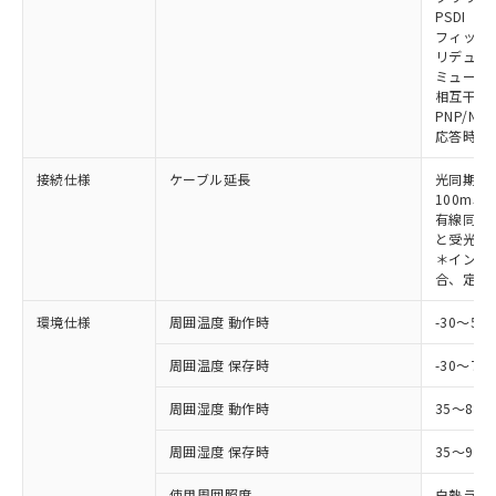
対応予定なし：EU RoHS指令（10物質）の
PSDI
以下の条件をお読みいただき、同意のうえ
非含有に非対応の商品で、対応品を出す予
フィック
ご利用ください。
定はありません。
リデュー
調査・確認中：EU RoHS指令（10物質）の
ミューテ
本サービスは、当社制御機器事業取扱
※1 中国RoHS○×表
非含有の対応状況を調査中または確認中の
相互干渉
商品の当社在庫状況および標準価格
PNP/NP
商品です。
(税抜)を提供させていただくもので
応答時間
「○」：最大均質材料含有率が中国RoHSの
非該当品：ライセンス料など無形物で、有
す。
基準値以下であることを示します。
害物質有無と関係のない商品です。
当社制御機器事業取扱商品の中には、
接続仕様
ケーブル延長
光同期時
「×」：最大均質材料含有率が中国RoHSの
仕入先様の事情により、非含有部品として
本サービスの対象外となる商品もある
100m以
基準値を超えていることを示します。
いたものが、含有品と判明した場合などや
当社は、これら貴社製品のうち、外国
有線同期
ことをご了承ください。
「－」：未確認です。当社販売部門へお問
むを得ず変更することがあります。
為替および外国貿易法に定める商品
と受光器
在庫状況および標準価格照会結果は、
い合わせください。
＊インテリ
（以下｢規制貨物等」という）を輸出
記載している更新日時点での社内デー
合、定格電
*EU RoHS指令（10物質）：
または国外への提供する場合は、日本
記
タに基づき作成されるものであり、閲
説明
鉛(Pb) 1000ppm以下、 水銀(Hg) 1000ppm以下、 カド
*中国RoHS10物質の基準値 (GB/T26572)：
国政府の輸出許可(または役務取引許
号
覧された時点での実際の在庫および標
ミウム(Cd) 100ppm以下、
Pb(鉛) :1000ppm、 Hg(水銀) : 1000ppm、 Cd(カドミウ
環境仕様
周囲温度 動作時
-30～5
可)を取得するなどの必要な手続きを
六価クロム(Cr(Ⅵ)) 1000ppm以下、ポリ臭化ビフェニル
ム) : 100ppm、
準価格とは異なる場合があることをご
類(PBB) 1000ppm以下、ポリ臭化ジフェニルエーテル類
Cr(Ⅵ)(六価クロム) : 1000ppm、 PBBs(ポリ臭化ビフェ
とります。
了承ください。
(PBDE) 1000ppm以下、フタル酸ビス(2-エチルヘキシ
周囲温度 保存時
-30～70
○
一定数以上の在庫あり
ニル類) : 1000ppm、 PBDEs(ポリ臭化ジフェニルエーテ
当社は規制貨物を破棄する場合は、完
ル) (DEHP)(別名：DOP) 1000ppm以下、フタル酸ブチ
正式な納期状況および標準価格はお客
ル類) : 1000ppm、
ルベンジル（BBP） 1000ppm以下、フタル酸ジブチル
全に破砕するなど、違法に輸出されな
DBP(フタル酸ジブチル) : 1000ppm、 DIBP(フタル酸ジ
様のお取引先、またはお客様担当のオ
周囲湿度 動作時
35～85
（DBP） 1000ppm以下、フタル酸ジイソブチル
イソブチル) : 1000ppm、 BBP(フタル酸ブチルベンジ
△
一定数には満たないが在庫あり
いよう必要な手段を講じます。
ムロン制御機器販売店・当社販売員に
(DIBP) 1000ppm以下
ル) : 1000ppm、
当社は貴社製品を、核兵器、ミサイ
但し、RoHS指令で産業用監視および制御機器に対する
DEHP(フタル酸ビス(2-エチルヘキシル)) : 1000ppm
周囲湿度 保存時
35～95%
ご相談ください。
適用除外項目は除く。
ル、化学兵器、生物兵器またはその他
－
在庫なし(最新の在庫状況につ
オムロン制御機器販売店や当社販売拠
フタル酸エステル類の４物質については閾値を超える意
武器並びにこれらの製造装置等に一切
使用周囲照度
白熱ランプ