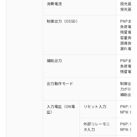
消費電流
投光器: 
受光器: 
制御出力（OSSD）
PNPまた
負荷電流 
残留電圧 
容量負荷 
誘導負荷 
漏れ電流 P
補助出力
PNPまた
負荷電流 
残留電圧 
出力動作モード
制御出力:
力がON)
補助出力:
入力電圧（ON電
リセット入力
PNP: V
圧）
NPN: 0
外部リレーモニ
PNP: V
タ入力
NPN: 0