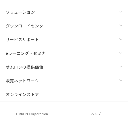
ソリューション
ダウンロードセンタ
サービスサポート
eラーニング・セミナ
オムロンの提供価値
上下金具（横穴2丸穴1）（形F39-LSGTB-SJ）と標準金具
（中間金具兼用）（形F39-LSGF）を取り付ける場合:
販売ネットワーク
オンラインストア
OMRON Corporation
ヘルプ