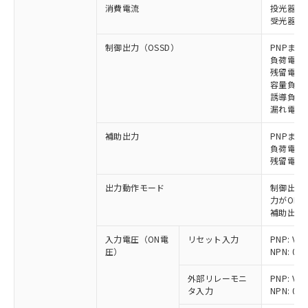
消費電流
投光器: 
受光器: 1
制御出力（OSSD）
PNPまた
負荷電流 
残留電圧 
容量負荷 
誘導負荷 
漏れ電流 P
補助出力
PNPまた
負荷電流 
残留電圧 
出力動作モード
制御出力:
力がON)
補助出力:
入力電圧（ON電
リセット入力
PNP: V
圧）
NPN: 0
外部リレーモニ
PNP: V
タ入力
NPN: 0