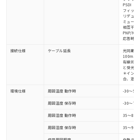
対応予定なし：EU RoHS指令（10物質）の
PSDI
以下の条件をお読みいただき、同意のうえ
非含有に非対応の商品で、対応品を出す予
フィック
ご利用ください。
定はありません。
リデュー
調査・確認中：EU RoHS指令（10物質）の
ミューテ
本サービスは、当社制御機器事業取扱
※1 中国RoHS○×表
非含有の対応状況を調査中または確認中の
相互干渉
商品の当社在庫状況および標準価格
PNP/NP
商品です。
(税抜)を提供させていただくもので
応答時間
「○」：最大均質材料含有率が中国RoHSの
非該当品：ライセンス料など無形物で、有
す。
基準値以下であることを示します。
害物質有無と関係のない商品です。
当社制御機器事業取扱商品の中には、
接続仕様
ケーブル延長
光同期時
「×」：最大均質材料含有率が中国RoHSの
仕入先様の事情により、非含有部品として
本サービスの対象外となる商品もある
100m以
基準値を超えていることを示します。
いたものが、含有品と判明した場合などや
当社は、これら貴社製品のうち、外国
有線同期
ことをご了承ください。
「－」：未確認です。当社販売部門へお問
むを得ず変更することがあります。
為替および外国貿易法に定める商品
と受光器
在庫状況および標準価格照会結果は、
い合わせください。
＊インテリ
（以下｢規制貨物等」という）を輸出
記載している更新日時点での社内デー
合、定格電
*EU RoHS指令（10物質）：
または国外への提供する場合は、日本
記
タに基づき作成されるものであり、閲
説明
鉛(Pb) 1000ppm以下、 水銀(Hg) 1000ppm以下、 カド
*中国RoHS10物質の基準値 (GB/T26572)：
国政府の輸出許可(または役務取引許
号
覧された時点での実際の在庫および標
ミウム(Cd) 100ppm以下、
Pb(鉛) :1000ppm、 Hg(水銀) : 1000ppm、 Cd(カドミウ
環境仕様
周囲温度 動作時
-30～5
可)を取得するなどの必要な手続きを
六価クロム(Cr(Ⅵ)) 1000ppm以下、ポリ臭化ビフェニル
ム) : 100ppm、
準価格とは異なる場合があることをご
類(PBB) 1000ppm以下、ポリ臭化ジフェニルエーテル類
Cr(Ⅵ)(六価クロム) : 1000ppm、 PBBs(ポリ臭化ビフェ
とります。
了承ください。
(PBDE) 1000ppm以下、フタル酸ビス(2-エチルヘキシ
周囲温度 保存時
-30～70
○
一定数以上の在庫あり
ニル類) : 1000ppm、 PBDEs(ポリ臭化ジフェニルエーテ
当社は規制貨物を破棄する場合は、完
ル) (DEHP)(別名：DOP) 1000ppm以下、フタル酸ブチ
正式な納期状況および標準価格はお客
ル類) : 1000ppm、
ルベンジル（BBP） 1000ppm以下、フタル酸ジブチル
全に破砕するなど、違法に輸出されな
DBP(フタル酸ジブチル) : 1000ppm、 DIBP(フタル酸ジ
様のお取引先、またはお客様担当のオ
周囲湿度 動作時
35～85
（DBP） 1000ppm以下、フタル酸ジイソブチル
イソブチル) : 1000ppm、 BBP(フタル酸ブチルベンジ
△
一定数には満たないが在庫あり
いよう必要な手段を講じます。
ムロン制御機器販売店・当社販売員に
(DIBP) 1000ppm以下
ル) : 1000ppm、
当社は貴社製品を、核兵器、ミサイ
但し、RoHS指令で産業用監視および制御機器に対する
DEHP(フタル酸ビス(2-エチルヘキシル)) : 1000ppm
周囲湿度 保存時
35～95%
ご相談ください。
適用除外項目は除く。
ル、化学兵器、生物兵器またはその他
－
在庫なし(最新の在庫状況につ
オムロン制御機器販売店や当社販売拠
フタル酸エステル類の４物質については閾値を超える意
武器並びにこれらの製造装置等に一切
使用周囲照度
白熱ランプ