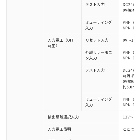
テスト入力
DC24V接
0V接続時
ミューティング
PNP: V
入力
NPN: 0
入力電圧（OFF
リセット入力
0V～1/
電圧）
外部リレーモニ
PNP: 
タ入力
NPN: 
テスト入力
DC24V
電流 約6.
0V接続時
約5.0mA
ミューティング
PNP: 
入力
NPN: 
検出距離選択入力
12V～V
入力電圧説明
ここでの