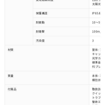
いては、お客様のお取引先、ま
図的な使用がないことを確認しています。
点は「
販売ネットワーク
」をご確認
※2 環境保護使用期限
太陽光: 受
使用いたしません。
たはお客様担当のオムロン制御
ください。
当社は、貴社製品を第三者に販売する
機器販売店・当社販売員にご確
在庫状況および標準価格結果を当社の
保護構造
IP65および
※2 対応予定月
「ｅ」：有害物質（10物質）のすべてが基
場合は、上記1、2および3の内容を当
認ください)
事前の承諾なく第三者に漏洩または開
準値以下であることを示します。
該第三者に通知します。また当社は、
示しないようお願いします。
耐振動
10～55
部品在庫の切り替え状況などにより、予定
「10」：通常の使用状況下において有害物
販売先および販売に係わる関係者が違
マイパーツ機能（部品リスト作成サー
空
受注生産機種、また在庫状況の
月が前後することがあります。
質が外部に漏えいし、環境に深刻な影響を
法に輸出するおそれがある場合は、取
ビス）をご利用いただくには、I-Web
白
情報を公開していない機種
2
耐衝撃
100m/s
及ぼさない年数を意味します。
り引きをいたしません。
メンバーズにご登録されている必要が
「－」：未確認です。当社販売部門へお問
あります。
汚染度
3
い合わせください。
お客様が当ウェブサイト上で当社にご
※3 非含有証明書ダウンロード
材質
筐体: ア
登録された部品リストについて、当社
キャップ:
および当社の共同利用者が、当社の製
下記の非含有証明書をダウンロードするこ
光学カバー
品・サービスに関するお客様との取
標準金具（
とができます。
合意する
キャンセル
引・商談に必要な範囲で利用すること
FEプレー
をご了承ください。
EU RoHS指令（10物質）の非含有証明書
※当社の共同利用者とは、
"個人情報
質量
本体: 1.3
51物質の非含有証明書（当社基準）
の共同利用に関して"
の「1.共同利
梱包状態: 
※本証明書は発行日時点で非含有を証明す
用者の範囲」に記載されている法人を
るもので、過去に遡って非含有を証明する
付属品
取扱説明
指します。
ものではありません。
クイックイ
また、RoHS指令のフタル酸エステル類４
トラブル
警告エリ
物質の対応では、対応完了までの期間は出