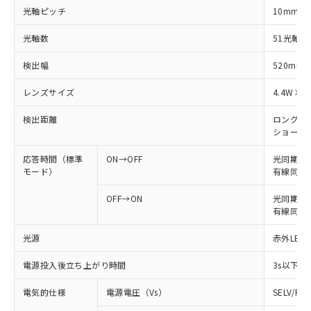
光軸ピッチ
10mm
光軸数
51光軸
検出幅
520mm
レンズサイズ
4.4W×3
検出距離
ロングモード
ショートモー
応答時間（標準
ON→OFF
光同期: 
モード）
有線同期: 
OFF→ON
光同期: 6
有線同期: 
光源
赤外LED 
電源投入後立ち上がり時間
3s以下
電気的仕様
電源電圧（Vs）
SELV/P