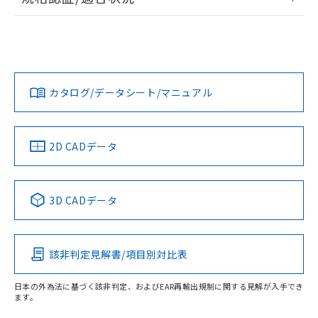
ログイン/会員登録
EU RoHS
注意事項・凡例
UL認証
CSA認証
CEマーキング
Yes
Yes
Yes
対応状況
対応予定月
※1
※2
ダウンロードデータをご利用いただく前に、以下を必ずお読
みください。
カタログ/データシート/マニュアル
対応済み
ソフトウェアの使用条件
LR型式承認
DNV型式承認
BV型式承認
KR型式承
（イギリス
（ノルウェー
（フランス
（韓国
船舶規格）
船舶規格）
船舶規格）
船舶規格
中国 RoHS
注意事項・凡例
2D CADデータ
No
No
No
No
中国 RoHS表
※1 ※2
3D CADデータ
この製品の規格認証/適合状況ページへ
Pb
Hg
Cd
Cr(VI)
その他の認証はこちらのページからご検索ください
該非判定見解書/項目別対比表
X
O
O
O
受光器
日本の外為法に基づく該非判定、およびEAR再輸出規制に関する見解が入手でき
ます。
"対応済み"や非含有の記載がされた商品であっても、流通