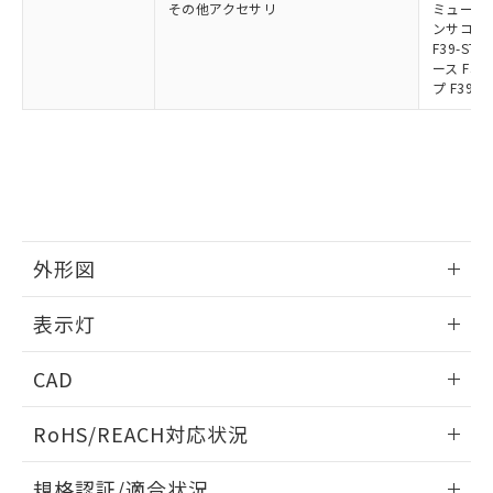
その他アクセサリ
ミューティ
ンサコネク
F39-S
ース F39
プ F39-
外形図
情報更新：2024/12/24
表示灯
背面取り付け時
情報更新：2024/12/24
CAD
標準金具（中間金具兼用）（形F39-LSGF）を取り付ける場
合:
投光器
ログイン/会員登録いただくと、CADデータをダウンロー
RoHS/REACH対応状況
ドすることができます。
情報更新：2026/7/29
規格認証/適合状況