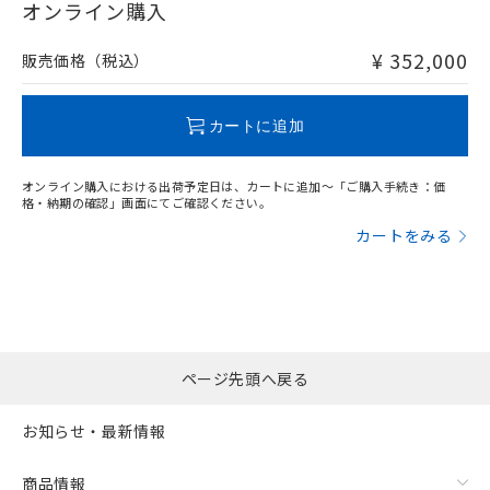
在庫等で未対応品が混在する可能性があります。
オンライン購入
非含有品が必要な際は、弊社営業部門もしくは販売店へお
問い合わせください。
¥ 352,000
販売価格（税込）
フリーロケーション金具（中間金具兼用）（形F39-LSGA）を
取り付ける場合:
この製品のRoHS/REACH対応状況ページへ
カートに追加
オンライン購入における出荷予定日は、カートに追加～「ご購入手続き：価
格・納期の確認」画面にてご確認ください。
カートをみる
ページ先頭へ戻る
お知らせ・最新情報
商品情報