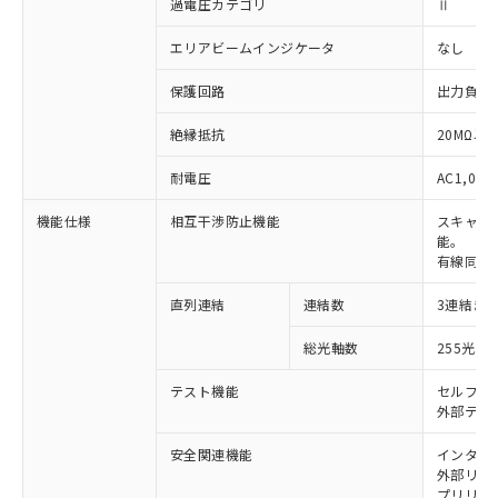
過電圧カテゴリ
Ⅱ
エリアビームインジケータ
なし
保護回路
出力負荷
絶縁抵抗
20MΩ以上
耐電圧
AC1,000
機能仕様
相互干渉防止機能
スキャン
能。
有線同期
直列連結
連結数
3連結ま
※1 対応状況
総光軸数
255光軸
対応済み：EU RoHS指令（10物質）の
非含有に対応した製品が提供可能な商品で
テスト機能
セルフテ
す。
外部テス
対応予定：EU RoHS指令（10物質）の非含
ご利用条件
有に対応した製品に切り替える予定のある
安全関連機能
インター
外部リレー
商品です。
プリリセ