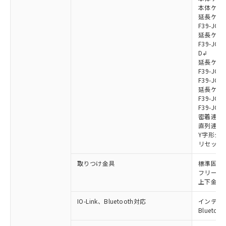
本体ケーブル
延長ケーブ
F39-JG7
延長ケーブ
F39-JG7
D↲
延長ケーブ
F39-JG1
F39-JG1
延長ケーブ
F39-JG1
F39-JG1
密着連結ケー
直列連結ケ
Y字形ジョ
リセットス
取りつけ金具
標準固定金具
フリーロケ
上下金具: F
IO-Link、Bluetooth対応
インテリジェ
Blueto