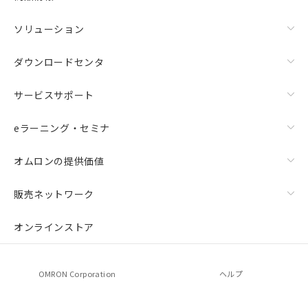
ソリューション
ダウンロードセンタ
サービスサポート
eラーニング・セミナ
オムロンの提供価値
上下金具（横穴2丸穴1）（形F39-LSGTB-SJ）と標準金具
（中間金具兼用）（形F39-LSGF）を取り付ける場合:
販売ネットワーク
オンラインストア
OMRON Corporation
ヘルプ