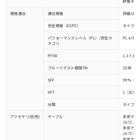
終端キャ
荷製品に未対応品が混在することから備考
欄に対応日を記載しておりました。
規格適合
適合規格
詳細はカ
既に当社にて対応品への在庫切替を完了
していることから、特段のことがない限
安全規格（ESPE）
タイプ4
り、2022年1月12日より割愛しておりま
す。
パフォーマンスレベル（PL）/安全カ
PL e/安
テゴリ
-8
PFHD
1.1×10
プルーフテスト間隔TM
20年（IE
SFF
99%（IE
HFT
1（IEC 6
分類
タイプB（I
アクセサリ(別売)
ケーブル
本体ケーブ
JG7C-L、
本体ケーブ
JG7C-D、
本体ケーブ