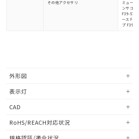
その他アクセサリ
ミューティ
ンサコネク
F39-S
ース F39
プ F39-
外形図
情報更新：2024/12/24
表示灯
背面取り付け時
情報更新：2024/12/24
CAD
標準金具（中間金具兼用）（形F39-LSGF）を取り付ける場
合:
投光器
ログイン/会員登録いただくと、CADデータをダウンロー
RoHS/REACH対応状況
ドすることができます。
情報更新：2026/7/29
規格認証/適合状況