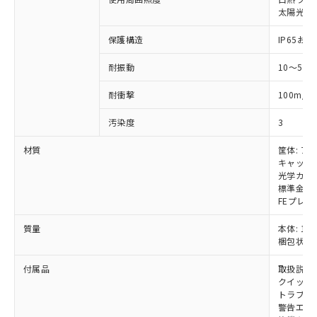
いては、お客様のお取引先、ま
図的な使用がないことを確認しています。
点は「
販売ネットワーク
」をご確認
※2 環境保護使用期限
太陽光: 受
使用いたしません。
たはお客様担当のオムロン制御
ください。
当社は、貴社製品を第三者に販売する
機器販売店・当社販売員にご確
在庫状況および標準価格結果を当社の
保護構造
IP65および
※2 対応予定月
「ｅ」：有害物質（10物質）のすべてが基
場合は、上記1、2および3の内容を当
認ください)
事前の承諾なく第三者に漏洩または開
準値以下であることを示します。
該第三者に通知します。また当社は、
示しないようお願いします。
耐振動
10～55
部品在庫の切り替え状況などにより、予定
「10」：通常の使用状況下において有害物
販売先および販売に係わる関係者が違
マイパーツ機能（部品リスト作成サー
空
受注生産機種、また在庫状況の
月が前後することがあります。
質が外部に漏えいし、環境に深刻な影響を
法に輸出するおそれがある場合は、取
ビス）をご利用いただくには、I-Web
白
情報を公開していない機種
2
耐衝撃
100m/s
及ぼさない年数を意味します。
り引きをいたしません。
メンバーズにご登録されている必要が
「－」：未確認です。当社販売部門へお問
あります。
汚染度
3
い合わせください。
お客様が当ウェブサイト上で当社にご
※3 非含有証明書ダウンロード
材質
筐体: ア
登録された部品リストについて、当社
キャップ:
および当社の共同利用者が、当社の製
下記の非含有証明書をダウンロードするこ
光学カバー
品・サービスに関するお客様との取
標準金具（
とができます。
合意する
キャンセル
引・商談に必要な範囲で利用すること
FEプレー
をご了承ください。
EU RoHS指令（10物質）の非含有証明書
※当社の共同利用者とは、
"個人情報
質量
本体: 1.2
51物質の非含有証明書（当社基準）
の共同利用に関して"
の「1.共同利
梱包状態: 
※本証明書は発行日時点で非含有を証明す
用者の範囲」に記載されている法人を
るもので、過去に遡って非含有を証明する
付属品
取扱説明
指します。
ものではありません。
クイックイ
また、RoHS指令のフタル酸エステル類４
トラブル
警告エリ
物質の対応では、対応完了までの期間は出