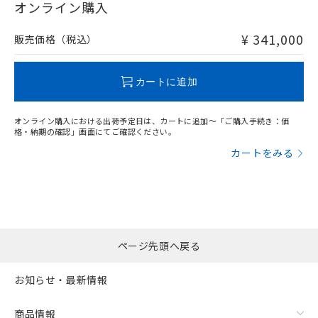
在庫等で未対応品が混在する可能性があります。
オンライン購入
非含有品が必要な際は、弊社営業部門もしくは販売店へお
問い合わせください。
¥ 341,000
販売価格（税込）
フリーロケーション金具（中間金具兼用）（形F39-LSGA）を
取り付ける場合:
この製品のRoHS/REACH対応状況ページへ
カートに追加
オンライン購入における出荷予定日は、カートに追加～「ご購入手続き：価
格・納期の確認」画面にてご確認ください。
カートをみる
ページ先頭へ戻る
お知らせ・最新情報
商品情報