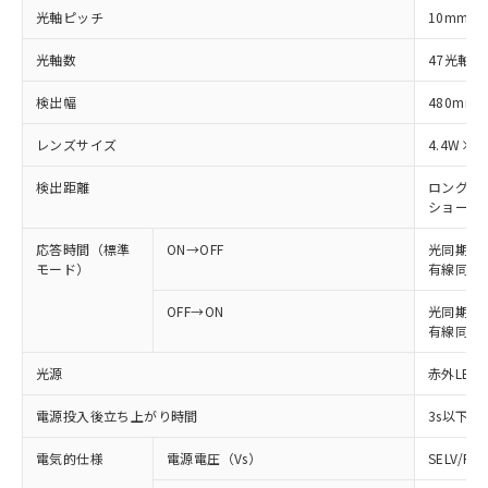
光軸ピッチ
10mm
光軸数
47光軸
検出幅
480mm
レンズサイズ
4.4W×3
検出距離
ロングモード
ショートモー
応答時間（標準
ON→OFF
光同期: 
モード）
有線同期: 
OFF→ON
光同期: 6
有線同期: 
光源
赤外LED 
電源投入後立ち上がり時間
3s以下
電気的仕様
電源電圧（Vs）
SELV/P