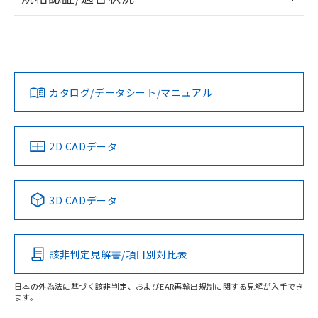
ログイン/会員登録
EU RoHS
注意事項・凡例
UL認証
CSA認証
CEマーキング
Yes
Yes
Yes
対応状況
対応予定月
※1
※2
ダウンロードデータをご利用いただく前に、以下を必ずお読
みください。
カタログ/データシート/マニュアル
対応済み
ソフトウェアの使用条件
LR型式承認
DNV型式承認
BV型式承認
KR型式承
（イギリス
（ノルウェー
（フランス
（韓国
船舶規格）
船舶規格）
船舶規格）
船舶規格
中国 RoHS
注意事項・凡例
2D CADデータ
No
No
No
No
中国 RoHS表
※1 ※2
3D CADデータ
この製品の規格認証/適合状況ページへ
Pb
Hg
Cd
Cr(VI)
その他の認証はこちらのページからご検索ください
該非判定見解書/項目別対比表
X
O
O
O
受光器
日本の外為法に基づく該非判定、およびEAR再輸出規制に関する見解が入手でき
ます。
"対応済み"や非含有の記載がされた商品であっても、流通