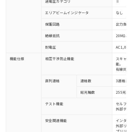
過電圧カテゴリ
Ⅱ
エリアビームインジケータ
なし
保護回路
出力負荷
絶縁抵抗
20MΩ以上
耐電圧
AC1,000
機能仕様
相互干渉防止機能
スキャン
能。
有線同期
直列連結
連結数
3連結ま
※1 対応状況
総光軸数
255光軸
対応済み：EU RoHS指令（10物質）の
非含有に対応した製品が提供可能な商品で
テスト機能
セルフテ
す。
外部テス
対応予定：EU RoHS指令（10物質）の非含
ご利用条件
有に対応した製品に切り替える予定のある
安全関連機能
インター
外部リレー
商品です。
プリリセ