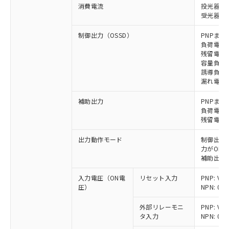
消費電流
投光器: 
受光器: 1
制御出力（OSSD）
PNPまた
負荷電流 
残留電圧 
容量負荷 
誘導負荷 
漏れ電流 P
補助出力
PNPまた
負荷電流 
残留電圧 
出力動作モード
制御出力:
力がON)
補助出力:
入力電圧（ON電
リセット入力
PNP: V
圧）
NPN: 0
外部リレーモニ
PNP: V
タ入力
NPN: 0