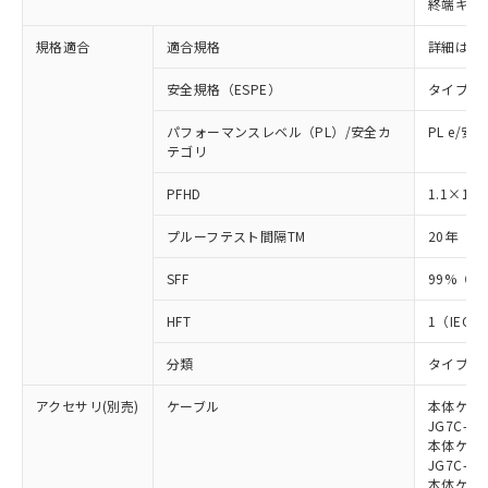
終端キャ
荷製品に未対応品が混在することから備考
欄に対応日を記載しておりました。
規格適合
適合規格
詳細はカ
既に当社にて対応品への在庫切替を完了
していることから、特段のことがない限
安全規格（ESPE）
タイプ4
り、2022年1月12日より割愛しておりま
す。
パフォーマンスレベル（PL）/安全カ
PL e/安
テゴリ
-8
PFHD
1.1×10
プルーフテスト間隔TM
20年（IE
SFF
99%（IE
HFT
1（IEC 6
分類
タイプB（I
アクセサリ(別売)
ケーブル
本体ケーブ
JG7C-L、
本体ケーブ
JG7C-D、
本体ケーブ