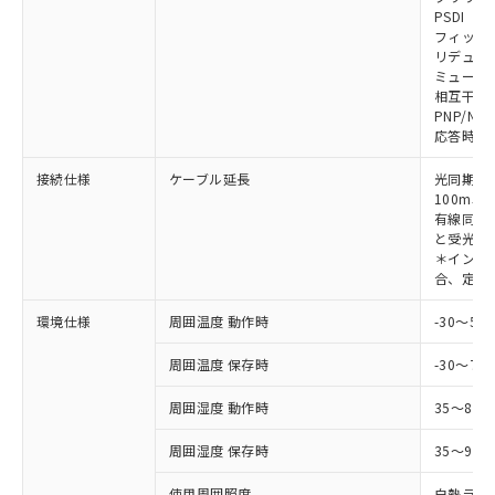
対応予定なし：EU RoHS指令（10物質）の
PSDI
以下の条件をお読みいただき、同意のうえ
非含有に非対応の商品で、対応品を出す予
フィック
ご利用ください。
定はありません。
リデュー
調査・確認中：EU RoHS指令（10物質）の
ミューテ
本サービスは、当社制御機器事業取扱
※1 中国RoHS○×表
非含有の対応状況を調査中または確認中の
相互干渉
商品の当社在庫状況および標準価格
PNP/NP
商品です。
(税抜)を提供させていただくもので
応答時間
「○」：最大均質材料含有率が中国RoHSの
非該当品：ライセンス料など無形物で、有
す。
基準値以下であることを示します。
害物質有無と関係のない商品です。
当社制御機器事業取扱商品の中には、
接続仕様
ケーブル延長
光同期時
「×」：最大均質材料含有率が中国RoHSの
仕入先様の事情により、非含有部品として
本サービスの対象外となる商品もある
100m以
基準値を超えていることを示します。
いたものが、含有品と判明した場合などや
当社は、これら貴社製品のうち、外国
有線同期
ことをご了承ください。
「－」：未確認です。当社販売部門へお問
むを得ず変更することがあります。
為替および外国貿易法に定める商品
と受光器
在庫状況および標準価格照会結果は、
い合わせください。
＊インテリ
（以下｢規制貨物等」という）を輸出
記載している更新日時点での社内デー
合、定格電
*EU RoHS指令（10物質）：
または国外への提供する場合は、日本
記
タに基づき作成されるものであり、閲
説明
鉛(Pb) 1000ppm以下、 水銀(Hg) 1000ppm以下、 カド
*中国RoHS10物質の基準値 (GB/T26572)：
国政府の輸出許可(または役務取引許
号
覧された時点での実際の在庫および標
ミウム(Cd) 100ppm以下、
Pb(鉛) :1000ppm、 Hg(水銀) : 1000ppm、 Cd(カドミウ
環境仕様
周囲温度 動作時
-30～5
可)を取得するなどの必要な手続きを
六価クロム(Cr(Ⅵ)) 1000ppm以下、ポリ臭化ビフェニル
ム) : 100ppm、
準価格とは異なる場合があることをご
類(PBB) 1000ppm以下、ポリ臭化ジフェニルエーテル類
Cr(Ⅵ)(六価クロム) : 1000ppm、 PBBs(ポリ臭化ビフェ
とります。
了承ください。
(PBDE) 1000ppm以下、フタル酸ビス(2-エチルヘキシ
周囲温度 保存時
-30～70
○
一定数以上の在庫あり
ニル類) : 1000ppm、 PBDEs(ポリ臭化ジフェニルエーテ
当社は規制貨物を破棄する場合は、完
ル) (DEHP)(別名：DOP) 1000ppm以下、フタル酸ブチ
正式な納期状況および標準価格はお客
ル類) : 1000ppm、
ルベンジル（BBP） 1000ppm以下、フタル酸ジブチル
全に破砕するなど、違法に輸出されな
DBP(フタル酸ジブチル) : 1000ppm、 DIBP(フタル酸ジ
様のお取引先、またはお客様担当のオ
周囲湿度 動作時
35～85
（DBP） 1000ppm以下、フタル酸ジイソブチル
イソブチル) : 1000ppm、 BBP(フタル酸ブチルベンジ
△
一定数には満たないが在庫あり
いよう必要な手段を講じます。
ムロン制御機器販売店・当社販売員に
(DIBP) 1000ppm以下
ル) : 1000ppm、
当社は貴社製品を、核兵器、ミサイ
但し、RoHS指令で産業用監視および制御機器に対する
DEHP(フタル酸ビス(2-エチルヘキシル)) : 1000ppm
周囲湿度 保存時
35～95%
ご相談ください。
適用除外項目は除く。
ル、化学兵器、生物兵器またはその他
－
在庫なし(最新の在庫状況につ
オムロン制御機器販売店や当社販売拠
フタル酸エステル類の４物質については閾値を超える意
武器並びにこれらの製造装置等に一切
使用周囲照度
白熱ランプ