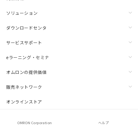
ソリューション
ダウンロードセンタ
サービスサポート
eラーニング・セミナ
オムロンの提供価値
上下金具（横穴2丸穴1）（形F39-LSGTB-SJ）と標準金具
（中間金具兼用）（形F39-LSGF）を取り付ける場合:
販売ネットワーク
オンラインストア
OMRON Corporation
ヘルプ