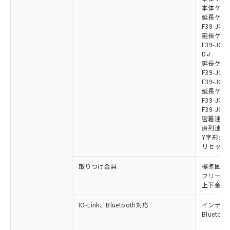
本体ケーブル
延長ケーブ
F39-JG7
延長ケーブ
F39-JG7
D↲
延長ケーブ
F39-JG1
F39-JG1
延長ケーブ
F39-JG1
F39-JG1
密着連結ケー
直列連結ケ
Y字形ジョ
リセットス
取りつけ金具
標準固定金具
フリーロケ
上下金具: F
IO-Link、Bluetooth対応
インテリジェ
Blueto