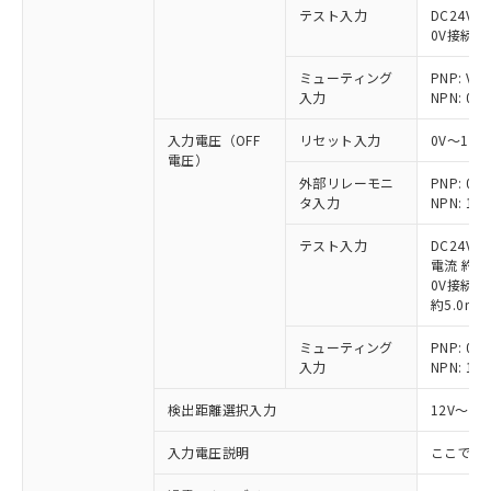
テスト入力
DC24V接
0V接続時
ミューティング
PNP: V
入力
NPN: 0
入力電圧（OFF
リセット入力
0V～1/
電圧）
外部リレーモニ
PNP: 
タ入力
NPN: 
テスト入力
DC24V
電流 約6.
0V接続時
約5.0mA
ミューティング
PNP: 
入力
NPN: 
検出距離選択入力
12V～V
入力電圧説明
ここでの