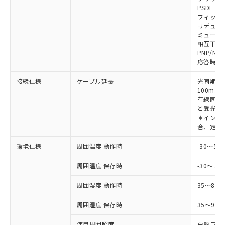
対応予定なし：EU RoHS指令（10物質）の
PSDI
以下の条件をお読みいただき、同意のうえ
非含有に非対応の商品で、対応品を出す予
フィック
ご利用ください。
定はありません。
リデュー
調査・確認中：EU RoHS指令（10物質）の
ミューテ
本サービスは、当社制御機器事業取扱
※1 中国RoHS○×表
非含有の対応状況を調査中または確認中の
相互干渉
商品の当社在庫状況および標準価格
PNP/NP
商品です。
(税抜)を提供させていただくもので
応答時間
「○」：最大均質材料含有率が中国RoHSの
非該当品：ライセンス料など無形物で、有
す。
基準値以下であることを示します。
害物質有無と関係のない商品です。
当社制御機器事業取扱商品の中には、
接続仕様
ケーブル延長
光同期時
「×」：最大均質材料含有率が中国RoHSの
仕入先様の事情により、非含有部品として
本サービスの対象外となる商品もある
100m以
基準値を超えていることを示します。
いたものが、含有品と判明した場合などや
当社は、これら貴社製品のうち、外国
有線同期
ことをご了承ください。
「－」：未確認です。当社販売部門へお問
むを得ず変更することがあります。
為替および外国貿易法に定める商品
と受光器
在庫状況および標準価格照会結果は、
い合わせください。
＊インテリ
（以下｢規制貨物等」という）を輸出
記載している更新日時点での社内デー
合、定格電
*EU RoHS指令（10物質）：
または国外への提供する場合は、日本
記
タに基づき作成されるものであり、閲
説明
鉛(Pb) 1000ppm以下、 水銀(Hg) 1000ppm以下、 カド
*中国RoHS10物質の基準値 (GB/T26572)：
国政府の輸出許可(または役務取引許
号
覧された時点での実際の在庫および標
ミウム(Cd) 100ppm以下、
Pb(鉛) :1000ppm、 Hg(水銀) : 1000ppm、 Cd(カドミウ
環境仕様
周囲温度 動作時
-30～5
可)を取得するなどの必要な手続きを
六価クロム(Cr(Ⅵ)) 1000ppm以下、ポリ臭化ビフェニル
ム) : 100ppm、
準価格とは異なる場合があることをご
類(PBB) 1000ppm以下、ポリ臭化ジフェニルエーテル類
Cr(Ⅵ)(六価クロム) : 1000ppm、 PBBs(ポリ臭化ビフェ
とります。
了承ください。
(PBDE) 1000ppm以下、フタル酸ビス(2-エチルヘキシ
周囲温度 保存時
-30～70
○
一定数以上の在庫あり
ニル類) : 1000ppm、 PBDEs(ポリ臭化ジフェニルエーテ
当社は規制貨物を破棄する場合は、完
ル) (DEHP)(別名：DOP) 1000ppm以下、フタル酸ブチ
正式な納期状況および標準価格はお客
ル類) : 1000ppm、
ルベンジル（BBP） 1000ppm以下、フタル酸ジブチル
全に破砕するなど、違法に輸出されな
DBP(フタル酸ジブチル) : 1000ppm、 DIBP(フタル酸ジ
様のお取引先、またはお客様担当のオ
周囲湿度 動作時
35～85
（DBP） 1000ppm以下、フタル酸ジイソブチル
イソブチル) : 1000ppm、 BBP(フタル酸ブチルベンジ
△
一定数には満たないが在庫あり
いよう必要な手段を講じます。
ムロン制御機器販売店・当社販売員に
(DIBP) 1000ppm以下
ル) : 1000ppm、
当社は貴社製品を、核兵器、ミサイ
但し、RoHS指令で産業用監視および制御機器に対する
DEHP(フタル酸ビス(2-エチルヘキシル)) : 1000ppm
周囲湿度 保存時
35～95%
ご相談ください。
適用除外項目は除く。
ル、化学兵器、生物兵器またはその他
－
在庫なし(最新の在庫状況につ
オムロン制御機器販売店や当社販売拠
フタル酸エステル類の４物質については閾値を超える意
武器並びにこれらの製造装置等に一切
使用周囲照度
白熱ランプ