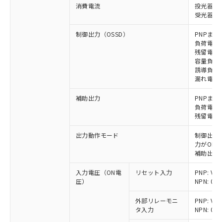
消費電流
投光器: 
受光器: 1
制御出力（OSSD）
PNPまた
負荷電流 
残留電圧 
容量負荷 
誘導負荷 
漏れ電流 P
補助出力
PNPまた
負荷電流 
残留電圧 
出力動作モード
制御出力:
力がON)
補助出力:
入力電圧（ON電
リセット入力
PNP: V
圧）
NPN: 0
外部リレーモニ
PNP: V
タ入力
NPN: 0