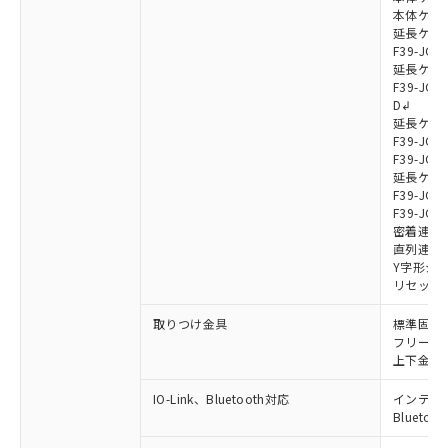
本体ケーブル
延長ケーブ
F39-JG7
延長ケーブ
F39-JG7
D↲
延長ケーブ
F39-JG1
F39-JG1
延長ケーブ
F39-JG1
F39-JG1
密着連結ケー
直列連結ケ
Y字形ジョ
リセットス
取りつけ金具
標準固定金具
フリーロケ
上下金具: F
IO-Link、Bluetooth対応
インテリジェ
Blueto