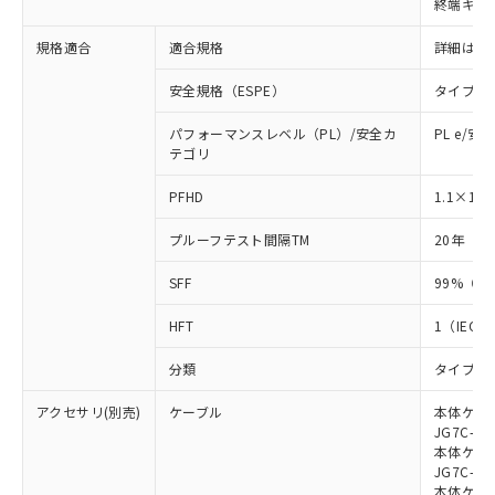
終端キャ
荷製品に未対応品が混在することから備考
欄に対応日を記載しておりました。
規格適合
適合規格
詳細はカ
既に当社にて対応品への在庫切替を完了
していることから、特段のことがない限
安全規格（ESPE）
タイプ4
り、2022年1月12日より割愛しておりま
す。
パフォーマンスレベル（PL）/安全カ
PL e/安
テゴリ
-8
PFHD
1.1×10
プルーフテスト間隔TM
20年（IE
SFF
99%（IE
HFT
1（IEC 6
分類
タイプB（I
アクセサリ(別売)
ケーブル
本体ケーブ
JG7C-L、
本体ケーブ
JG7C-D、
本体ケーブ