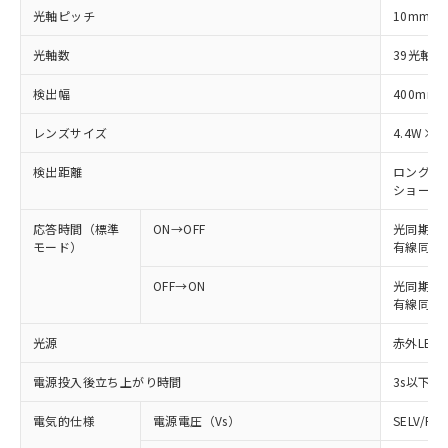
光軸ピッチ
10mm
光軸数
39光軸
検出幅
400mm
レンズサイズ
4.4W×3
検出距離
ロングモード
ショートモー
応答時間（標準
ON→OFF
光同期: 
モード）
有線同期: 
OFF→ON
光同期: 4
有線同期: 
光源
赤外LED 
電源投入後立ち上がり時間
3s以下
電気的仕様
電源電圧（Vs）
SELV/P