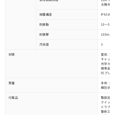
いては、お客様のお取引先、ま
図的な使用がないことを確認しています。
点は「
販売ネットワーク
」をご確認
※2 環境保護使用期限
太陽光: 受
使用いたしません。
たはお客様担当のオムロン制御
ください。
当社は、貴社製品を第三者に販売する
機器販売店・当社販売員にご確
在庫状況および標準価格結果を当社の
保護構造
IP65および
※2 対応予定月
「ｅ」：有害物質（10物質）のすべてが基
場合は、上記1、2および3の内容を当
認ください)
事前の承諾なく第三者に漏洩または開
準値以下であることを示します。
該第三者に通知します。また当社は、
示しないようお願いします。
耐振動
10～55
部品在庫の切り替え状況などにより、予定
「10」：通常の使用状況下において有害物
販売先および販売に係わる関係者が違
マイパーツ機能（部品リスト作成サー
空
受注生産機種、また在庫状況の
月が前後することがあります。
質が外部に漏えいし、環境に深刻な影響を
法に輸出するおそれがある場合は、取
ビス）をご利用いただくには、I-Web
白
情報を公開していない機種
2
耐衝撃
100m/s
及ぼさない年数を意味します。
り引きをいたしません。
メンバーズにご登録されている必要が
「－」：未確認です。当社販売部門へお問
あります。
汚染度
3
い合わせください。
お客様が当ウェブサイト上で当社にご
※3 非含有証明書ダウンロード
材質
筐体: ア
登録された部品リストについて、当社
キャップ:
および当社の共同利用者が、当社の製
下記の非含有証明書をダウンロードするこ
光学カバー
品・サービスに関するお客様との取
標準金具（
とができます。
合意する
キャンセル
引・商談に必要な範囲で利用すること
FEプレー
をご了承ください。
EU RoHS指令（10物質）の非含有証明書
※当社の共同利用者とは、
"個人情報
質量
本体: 1kg
51物質の非含有証明書（当社基準）
の共同利用に関して"
の「1.共同利
梱包状態: 
※本証明書は発行日時点で非含有を証明す
用者の範囲」に記載されている法人を
るもので、過去に遡って非含有を証明する
付属品
取扱説明
指します。
ものではありません。
クイックイ
また、RoHS指令のフタル酸エステル類４
トラブル
警告エリ
物質の対応では、対応完了までの期間は出