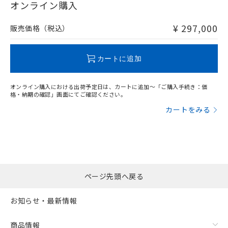
在庫等で未対応品が混在する可能性があります。
オンライン購入
非含有品が必要な際は、弊社営業部門もしくは販売店へお
問い合わせください。
¥ 297,000
販売価格（税込）
フリーロケーション金具（中間金具兼用）（形F39-LSGA）を
取り付ける場合:
この製品のRoHS/REACH対応状況ページへ
カートに追加
オンライン購入における出荷予定日は、カートに追加～「ご購入手続き：価
格・納期の確認」画面にてご確認ください。
カートをみる
ページ先頭へ戻る
お知らせ・最新情報
商品情報