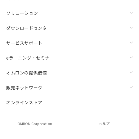
ソリューション
ダウンロードセンタ
サービスサポート
eラーニング・セミナ
オムロンの提供価値
上下金具（横穴2丸穴1）（形F39-LSGTB-SJ）と標準金具
（中間金具兼用）（形F39-LSGF）を取り付ける場合:
販売ネットワーク
オンラインストア
OMRON Corporation
ヘルプ