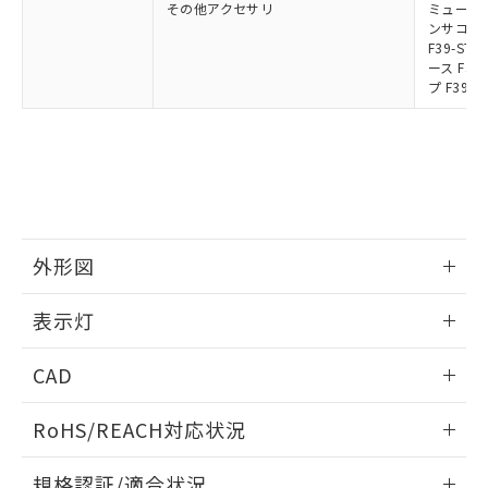
その他アクセサリ
ミューティ
ンサコネク
F39-S
ース F39
プ F39-
外形図
情報更新：2024/12/24
表示灯
背面取り付け時
情報更新：2024/12/24
CAD
標準金具（中間金具兼用）（形F39-LSGF）を取り付ける場
合:
投光器
ログイン/会員登録いただくと、CADデータをダウンロー
RoHS/REACH対応状況
ドすることができます。
情報更新：2026/7/29
規格認証/適合状況