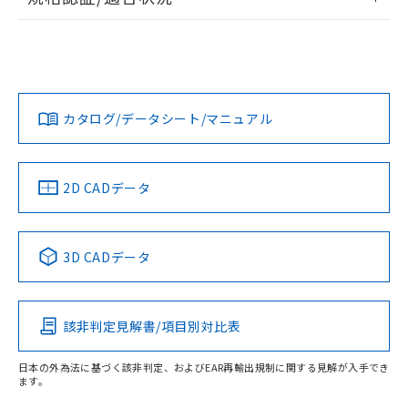
ログイン/会員登録
EU RoHS
注意事項・凡例
UL認証
CSA認証
CEマーキング
Yes
Yes
Yes
対応状況
対応予定月
※1
※2
ダウンロードデータをご利用いただく前に、以下を必ずお読
みください。
カタログ/データシート/マニュアル
対応済み
ソフトウェアの使用条件
LR型式承認
DNV型式承認
BV型式承認
KR型式承
（イギリス
（ノルウェー
（フランス
（韓国
船舶規格）
船舶規格）
船舶規格）
船舶規格
中国 RoHS
注意事項・凡例
2D CADデータ
No
No
No
No
中国 RoHS表
※1 ※2
3D CADデータ
この製品の規格認証/適合状況ページへ
Pb
Hg
Cd
Cr(VI)
その他の認証はこちらのページからご検索ください
該非判定見解書/項目別対比表
X
O
O
O
受光器
日本の外為法に基づく該非判定、およびEAR再輸出規制に関する見解が入手でき
ます。
"対応済み"や非含有の記載がされた商品であっても、流通