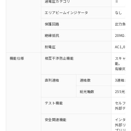
過電圧カテゴリ
Ⅱ
エリアビームインジケータ
なし
保護回路
出力負荷
絶縁抵抗
20MΩ以上
耐電圧
AC1,000
機能仕様
相互干渉防止機能
スキャン
能。
有線同期
直列連結
連結数
3連結ま
※1 対応状況
総光軸数
255光軸
対応済み：EU RoHS指令（10物質）の
非含有に対応した製品が提供可能な商品で
テスト機能
セルフテ
す。
外部テス
対応予定：EU RoHS指令（10物質）の非含
ご利用条件
有に対応した製品に切り替える予定のある
安全関連機能
インター
外部リレー
商品です。
プリリセ