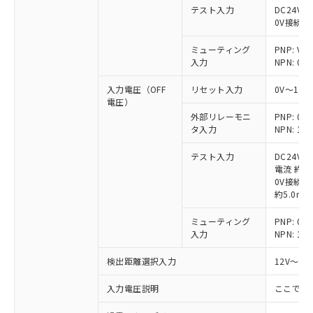
テスト入力
DC24V接
0V接続時
ミューティング
PNP: V
入力
NPN: 0
入力電圧（OFF
リセット入力
0V～1/
電圧）
外部リレーモニ
PNP: 
タ入力
NPN: 
テスト入力
DC24V
電流 約6.
0V接続時
約5.0mA
ミューティング
PNP: 
入力
NPN: 
検出距離選択入力
12V～V
入力電圧説明
ここでの