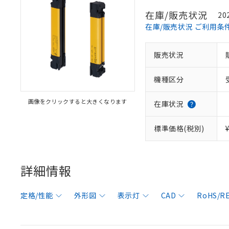
在庫/販売状況
20
在庫/販売状況 ご利用条
販売状況
機種区分
画像をクリックすると大きくなります
在庫状況
標準価格(税別)
詳細情報
定格/性能
外形図
表示灯
CAD
RoHS/