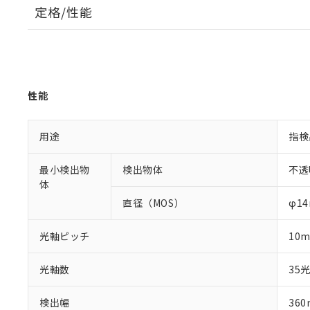
定格/性能
性能
用途
指検
最小検出物
検出物体
不透
体
直径（MOS）
φ1
光軸ピッチ
10
光軸数
35
検出幅
36