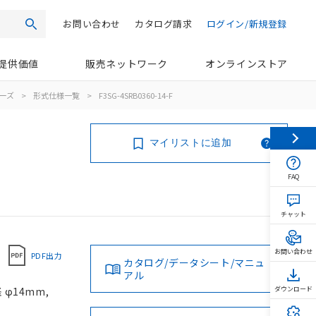
お問い合わせ
カタログ請求
ログイン/新規登録
検索
提供価値
販売ネットワーク
オンラインストア
リーズ
>
形式仕様一覧
>
F3SG-4SRB0360-14-F
マイリストに追加
FAQ
チャット
お問い合わせ
PDF出力
カタログ/データシート/マニュ
アル
φ14mm,
ダウンロード