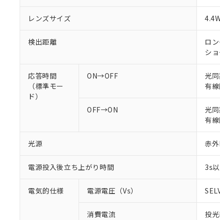
レンズサイズ
4.4
検出距離
ロング
ショ
応答時間
ON→OFF
光同
（標準モー
有線
ド）
OFF→ON
光同期
有線
光源
赤外L
電源投入後立ち上がり時間
3s
電気的仕様
電源電圧（Vs）
SEL
消費電流
投光