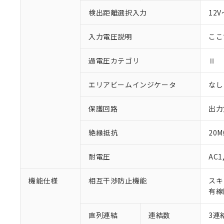
検出距離選択入力
12
入力電圧説明
ここ
過電圧カテゴリ
Ⅱ
エリアビームインジケータ
なし
保護回路
出力
絶縁抵抗
20
耐電圧
AC1
機能仕様
相互干渉防止機能
スキ
有線
直列連結
連結数
3連