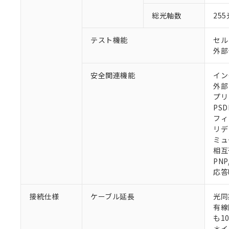
総光軸数
25
テスト機能
セル
外部
安全関連機能
イン
外部
プリ
PSD
フィ
リデ
ミュ
相互
PN
応答
接続仕様
ケーブル延長
光同
有線
も1
＊イ