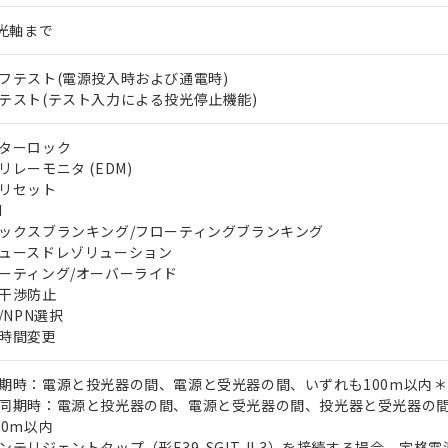
5光軸まで
フテスト(電源投入時および通電時)
テスト(テスト入力による投光停止機能)
ターロック
リレーモニタ (EDM)
リセット
I
ックスブランキング/フローティングブランキング
ュースドレゾリューション
ーティング/オーバーライド
干渉防止
P/NPN選択
時間変更
期時：電源と投光器の間、電源と受光器の間、いずれも100m以内＊
同期時：電源と投光器の間、電源と受光器の間、投光器と受光器の
00m以内
ンテリジェントタップ（形F39-SGIT-IL3）を接続する場合、定格