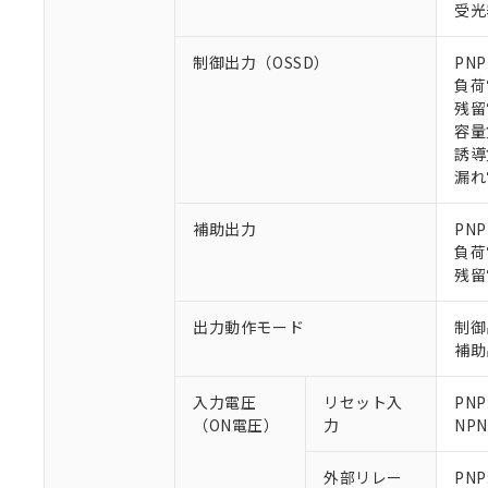
受光
制御出力（OSSD）
PN
負荷
残留
容量
誘導
※1 対応状況
漏れ電
対応済み：EU
対応予定：EU R
補助出力
PN
対応予定なし：EU
負荷
調査・確認中：EU
残留
ご利用条件
非該当品：ライセ
※1 中国RoHS
仕入先様の事情に
出力動作モード
制御
があります。
以下の条件をお読
補助
「○」：最大均質
「×」：最大均質
本サービスは
当社は、これ
*EU RoHS指令（10物
入力電圧
リセット入
PNP
「－」：未確認で
鉛(Pb) 1000ppm以下、
くものです。
う）を輸出ま
記
説明
六価クロム(Cr(Ⅵ)) 1
（ON電圧）
力
NP
当社制御機器
などの必要な
フタル酸ビス(2-エチルヘ
号
*中国RoHS10物質の基準値 
ル（DBP） 1000ppm
在庫状況およ
当社は規制貨
Pb(鉛) :1000ppm、 Hg
但し、RoHS指令で産
外部リレー
PNP
のであり、閲
ます。
Cr(Ⅵ)(六価クロム) : 
フタル酸エステル類の４