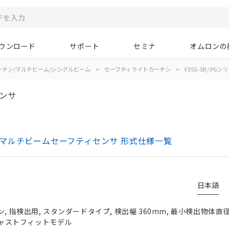
ウンロード
サポート
セミナ
オムロンの
ーテン/マルチビーム/シングルビーム
>
セーフティライトカーテン
>
F3SG-SR / PGシ
ンサ
テン/マルチビームセーフティセンサ 形式仕様一覧
日本語
 指検出用, スタンダードタイプ, 検出幅 360mm, 最小検出物体直径 
 ジャストフィットモデル