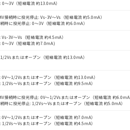
上の在庫あり
 1000ppm、 DIBP(フタル酸ジイソブチル) : 1000ppm、 BBP(フタル酸ブチルベンジル) :
N: 0～3V（短絡電流 約13.0mA）
品を、核兵器、ミサイル、化学兵器、生物兵器またはその他武器並
チルヘキシル)) : 1000ppm
況および標準価格はお客様のお取引先、またはお客様担当のオムロ
用いたしません。
ご相談ください。
は満たないが在庫あり
製品を第三者に販売する場合は、上記1、2および3の内容を当該第
24V接続時に投光停止: Vs-3V～Vs（短絡電流 約5.0mA）
機器販売店や当社販売拠点は「
販売ネットワーク
」をご確認くだ
販売先および販売に係わる関係者が違法に輸出するおそれがある場
接続時に投光停止: 0～3V（短絡電流 約6.0mA）
用期限
び標準価格結果を当社の事前の承諾なく第三者に漏洩または開示し
え状況などにより、予定月が前後することがあります。
(最新の在庫状況については、お客様のお取引先、またはお客様担当
（10物質）のすべてが基準値以下であることを示します。
店・当社販売員にご確認ください)
: Vs-3V～Vs（短絡電流 約4.5mA）
能（部品リスト作成サービス）をご利用いただくには、I-Webメン
使用状況下において有害物質が外部に漏えいし、環境に深刻な影響を
: 0～3V（短絡電流 約7.0mA)
あります。
機種、また在庫状況の情報を公開していない機種
ェブサイト上で当社にご登録された部品リストについて、当社およ
書ダウンロード
す。当社販売部門へお問い合わせください。
～1/2Vsまたはオープン（短絡電流 約13.0mA）
品・サービスに関するお客様との取引・商談に必要な範囲で利用す
合意する
キャンセル
書をダウンロードすることができます。
利用者とは、
"個人情報の共同利用に関して"
の「1.共同利用者の
します。
P: 0V～1/2Vsまたはオープン（短絡電流 約13.0mA）
10物質）の非含有証明書
N: 1/2Vs～Vsまたはオープン（短絡電流 約9.5mA）
明書（当社基準）
日時点で非含有を証明するもので、過去に遡って非含有を証明するも
令のフタル酸エステル類４物質の対応では、対応完了までの期間は出
24V接続時に投光停止: 0V～1/2Vsまたはオープン（短絡電流 約6.0m
備考欄に対応日を記載しておりました。
接続時に投光停止: 1/2Vs～Vsまたはオープン（短絡電流 約5.0mA）
品への在庫切替を完了していることから、特段のことがない限り、20
す。
P: 0V～1/2Vsまたはオープン（短絡電流 約7.0mA）
N: 1/2Vs～Vsまたはオープン（短絡電流 約4.5mA）