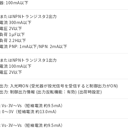
器: 100mA以下
PまたはNPNトランジスタ2出力
電流 300mA以下
電圧 2V以下
負荷 1µF以下
負荷 2.2H以下
流 PNP: 1mA以下/NPN: 2mA以下
 RoHS指令（10物質）の非含有に対応した製品が提供可能な商品です
oHS指令（10物質）の非含有に対応した製品に切り替える予定のある
PまたはNPNトランジスタ1出力
 RoHS指令（10物質）の非含有に非対応の商品で、対応品を出す予
電流 100mA以下
 RoHS指令（10物質）の非含有の対応状況を調査中または確認中の
電圧 2V以下
ンス料など無形物で、有害物質有無と関係のない商品です。
○×表
より、非含有部品としていたものが、含有品と判明した場合などやむ
出力: 入光時ON (受光器が投光信号を受信すると制御出力がON)
みいただき、同意のうえご利用ください。
出力: 制御出力情報 (出力反転機能：有効) (出荷時設定)
材料含有率が中国RoHSの基準値以下であることを示します。
材料含有率が中国RoHSの基準値を超えていることを示します。
、当社制御機器事業取扱商品の当社在庫状況および標準価格(税抜)
ら貴社製品のうち、外国為替および外国貿易法に定める商品（以下｢
質）：
: Vs-3V～Vs（短絡電流 約9.5mA）
す。当社販売部門へお問い合わせください。
 水銀(Hg) 1000ppm以下、 カドミウム(Cd) 100ppm以下、
たは国外への提供する場合は、日本国政府の輸出許可(または役務取
000ppm以下、ポリ臭化ビフェニル類(PBB) 1000ppm以下、ポリ臭化ジフェニルエーテル類(P
N: 0～3V（短絡電流 約13.0mA）
事業取扱商品の中には、本サービスの対象外となる商品もあること
手続きをとります。
キシル) (DEHP)(別名：DOP) 1000ppm以下、フタル酸ブチルベンジル（BBP） 100
(GB/T26572)：
以下、フタル酸ジイソブチル (DIBP) 1000ppm以下
び標準価格照会結果は、記載している更新日時点での社内データに
物を破棄する場合は、完全に破砕するなど、違法に輸出されないよ
(水銀) : 1000ppm、 Cd(カドミウム) : 100ppm、
業用監視および制御機器に対する適用除外項目は除く。
: Vs-3V～Vs（短絡電流 約9.5mA）
覧された時点での実際の在庫および標準価格とは異なる場合がある
1000ppm、 PBBs(ポリ臭化ビフェニル類) : 1000ppm、 PBDEs(ポリ臭化ジフェニルエーテル類
物質については閾値を超える意図的な使用がないことを確認しています。