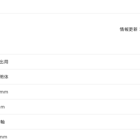
情報更新：2
出用
明体
4mm
mm
光軸
0mm