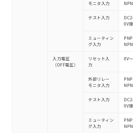
○
一定数以
モニタ入力
DBP(フタル酸ジブチル) :
NP
い。
当社は貴社製
DEHP(フタル酸ビス(2-エ
正式な納期状
置等に一切使
当社販売員に
※2 対応予定月
△
一定数に
当社は、貴社
テスト入力
DC
オムロン制御
また当社は、
0V
※2 環境保護使
在庫状況およ
部品在庫の切り替
たしません。
－
在庫なし
す。
「ｅ」：有害物質
機器販売
ミューティン
PNP
マイパーツ機
「10」：通常の
グ入力
NPN
ている必要が
味します。
空
受注生産
お客様が当ウ
※3 非含有証明
「－」：未確認で
白
入力電圧
リセット入
0V
が、当社の製
（OFF電圧）
力
さい。
下記の非含有証明
※当社の共同
いる法人を指
外部リレー
PN
EU RoHS指令（
モニタ入力
NP
51物質の非含有証
※本証明書は発行
また、RoHS指
テスト入力
DC
混在することから
0V
既に当社にて対応
り割愛しておりま
ミューティン
PN
グ入力
NP