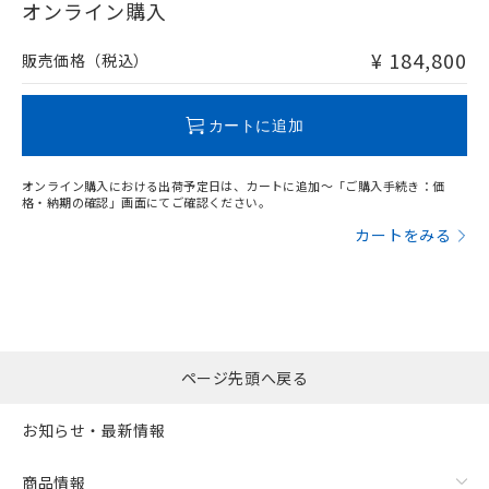
在庫等で未対応品が混在する可能性があります。
オンライン購入
非含有品が必要な際は、弊社営業部門もしくは販売店へお
問い合わせください。
¥ 184,800
販売価格（税込）
フリーロケーション金具（中間金具兼用）（形F39-LSGA）を
取り付ける場合:
この製品のRoHS/REACH対応状況ページへ
カートに追加
オンライン購入における出荷予定日は、カートに追加～「ご購入手続き：価
格・納期の確認」画面にてご確認ください。
カートをみる
ページ先頭へ戻る
お知らせ・最新情報
商品情報