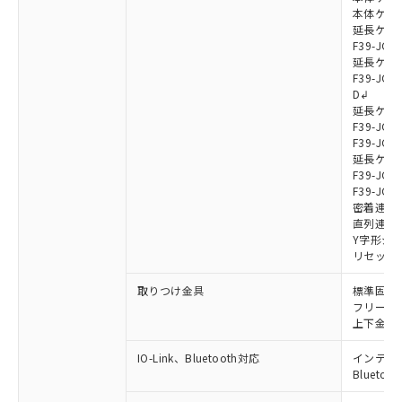
本体ケーブル
延長ケーブ
F39-JG7
延長ケーブ
F39-JG7
D↲
延長ケーブ
F39-JG1
F39-JG1
延長ケーブ
F39-JG1
F39-JG1
密着連結ケー
直列連結ケ
Y字形ジョ
リセットス
取りつけ金具
標準固定金具
フリーロケ
上下金具: F
IO-Link、Bluetooth対応
インテリジェ
Blueto