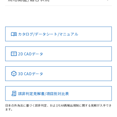
ログイン/会員登録
EU RoHS
注意事項・凡例
UL認証
CSA認証
CEマーキング
Yes
Yes
Yes
対応状況
対応予定月
※1
※2
ダウンロードデータをご利用いただく前に、以下を必ずお読
みください。
カタログ/データシート/マニュアル
対応済み
ソフトウェアの使用条件
LR型式承認
DNV型式承認
BV型式承認
KR型式承
（イギリス
（ノルウェー
（フランス
（韓国
船舶規格）
船舶規格）
船舶規格）
船舶規格
中国 RoHS
注意事項・凡例
2D CADデータ
No
No
No
No
中国 RoHS表
※1 ※2
3D CADデータ
この製品の規格認証/適合状況ページへ
Pb
Hg
Cd
Cr(VI)
その他の認証はこちらのページからご検索ください
該非判定見解書/項目別対比表
X
O
O
O
受光器
日本の外為法に基づく該非判定、およびEAR再輸出規制に関する見解が入手でき
ます。
"対応済み"や非含有の記載がされた商品であっても、流通