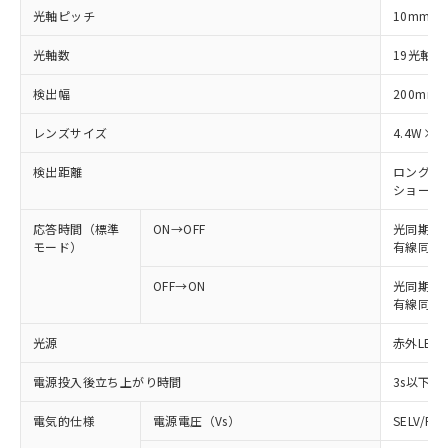
光軸ピッチ
10mm
光軸数
19光軸
検出幅
200mm
レンズサイズ
4.4W×3
検出距離
ロングモード
ショートモー
応答時間（標準
ON→OFF
光同期: 
モード）
有線同期: 
OFF→ON
光同期: 4
有線同期: 
光源
赤外LED 
電源投入後立ち上がり時間
3s以下
電気的仕様
電源電圧（Vs）
SELV/P