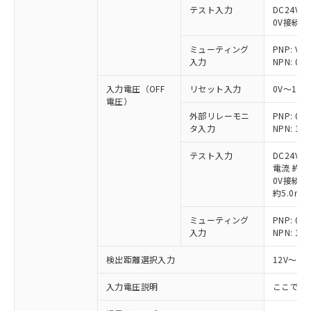
テスト入力
DC24V接
0V接続時
ミューティング
PNP: V
入力
NPN: 0
入力電圧（OFF
リセット入力
0V～1/
電圧）
外部リレーモニ
PNP: 
タ入力
NPN: 
テスト入力
DC24V
電流 約6.
0V接続時
約5.0mA
ミューティング
PNP: 
入力
NPN: 
検出距離選択入力
12V～V
入力電圧説明
ここでの