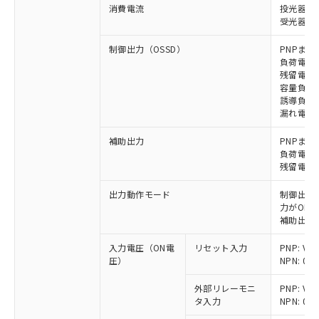
消費電流
投光器: 
受光器: 
制御出力（OSSD）
PNPまた
負荷電流 
残留電圧 
容量負荷 
誘導負荷 
漏れ電流 P
補助出力
PNPまた
負荷電流 
残留電圧 
出力動作モード
制御出力:
力がON)
補助出力:
入力電圧（ON電
リセット入力
PNP: V
圧）
NPN: 0
外部リレーモニ
PNP: V
タ入力
NPN: 0