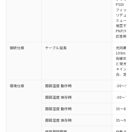
対応予定なし：EU RoHS指令（10物質）の
PSDI
以下の条件をお読みいただき、同意のうえ
非含有に非対応の商品で、対応品を出す予
フィック
ご利用ください。
定はありません。
リデュー
調査・確認中：EU RoHS指令（10物質）の
ミューテ
本サービスは、当社制御機器事業取扱
※1 中国RoHS○×表
非含有の対応状況を調査中または確認中の
相互干渉
商品の当社在庫状況および標準価格
PNP/NP
商品です。
(税抜)を提供させていただくもので
応答時間
「○」：最大均質材料含有率が中国RoHSの
非該当品：ライセンス料など無形物で、有
す。
基準値以下であることを示します。
害物質有無と関係のない商品です。
当社制御機器事業取扱商品の中には、
接続仕様
ケーブル延長
光同期時
「×」：最大均質材料含有率が中国RoHSの
仕入先様の事情により、非含有部品として
本サービスの対象外となる商品もある
100m以
基準値を超えていることを示します。
いたものが、含有品と判明した場合などや
当社は、これら貴社製品のうち、外国
有線同期
ことをご了承ください。
「－」：未確認です。当社販売部門へお問
むを得ず変更することがあります。
為替および外国貿易法に定める商品
と受光器
在庫状況および標準価格照会結果は、
い合わせください。
＊インテリ
（以下｢規制貨物等」という）を輸出
記載している更新日時点での社内デー
合、定格電
*EU RoHS指令（10物質）：
または国外への提供する場合は、日本
記
タに基づき作成されるものであり、閲
説明
鉛(Pb) 1000ppm以下、 水銀(Hg) 1000ppm以下、 カド
*中国RoHS10物質の基準値 (GB/T26572)：
国政府の輸出許可(または役務取引許
号
覧された時点での実際の在庫および標
ミウム(Cd) 100ppm以下、
Pb(鉛) :1000ppm、 Hg(水銀) : 1000ppm、 Cd(カドミウ
環境仕様
周囲温度 動作時
-30～5
可)を取得するなどの必要な手続きを
六価クロム(Cr(Ⅵ)) 1000ppm以下、ポリ臭化ビフェニル
ム) : 100ppm、
準価格とは異なる場合があることをご
類(PBB) 1000ppm以下、ポリ臭化ジフェニルエーテル類
Cr(Ⅵ)(六価クロム) : 1000ppm、 PBBs(ポリ臭化ビフェ
とります。
了承ください。
(PBDE) 1000ppm以下、フタル酸ビス(2-エチルヘキシ
周囲温度 保存時
-30～70
○
一定数以上の在庫あり
ニル類) : 1000ppm、 PBDEs(ポリ臭化ジフェニルエーテ
当社は規制貨物を破棄する場合は、完
ル) (DEHP)(別名：DOP) 1000ppm以下、フタル酸ブチ
正式な納期状況および標準価格はお客
ル類) : 1000ppm、
ルベンジル（BBP） 1000ppm以下、フタル酸ジブチル
全に破砕するなど、違法に輸出されな
DBP(フタル酸ジブチル) : 1000ppm、 DIBP(フタル酸ジ
様のお取引先、またはお客様担当のオ
周囲湿度 動作時
35～85
（DBP） 1000ppm以下、フタル酸ジイソブチル
イソブチル) : 1000ppm、 BBP(フタル酸ブチルベンジ
△
一定数には満たないが在庫あり
いよう必要な手段を講じます。
ムロン制御機器販売店・当社販売員に
(DIBP) 1000ppm以下
ル) : 1000ppm、
当社は貴社製品を、核兵器、ミサイ
但し、RoHS指令で産業用監視および制御機器に対する
DEHP(フタル酸ビス(2-エチルヘキシル)) : 1000ppm
周囲湿度 保存時
35～95%
ご相談ください。
適用除外項目は除く。
ル、化学兵器、生物兵器またはその他
－
在庫なし(最新の在庫状況につ
オムロン制御機器販売店や当社販売拠
フタル酸エステル類の４物質については閾値を超える意
武器並びにこれらの製造装置等に一切
使用周囲照度
白熱ランプ