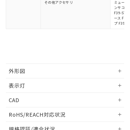
その他アクセサリ
ミューティ
ンサコネク
F39-S
ース F39
プ F39-
外形図
情報更新：2024/12/24
表示灯
背面取り付け時
情報更新：2024/12/24
CAD
標準金具（中間金具兼用）（形F39-LSGF）を取り付ける場
合:
投光器
ログイン/会員登録いただくと、CADデータをダウンロー
RoHS/REACH対応状況
ドすることができます。
情報更新：2026/7/29
規格認証/適合状況