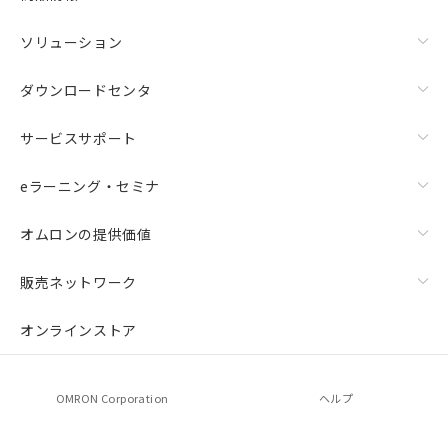
ソリューション
ダウンロードセンタ
サービスサポート
eラーニング・セミナ
オムロンの提供価値
上下金具（横穴2丸穴1）（形F39-LSGTB-SJ）と標準金具
（中間金具兼用）（形F39-LSGF）を取り付ける場合:
販売ネットワーク
オンラインストア
OMRON Corporation
ヘルプ