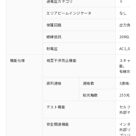
過電圧カテゴリ
Ⅱ
エリアビームインジケータ
なし
保護回路
出力負荷
絶縁抵抗
20MΩ以上
耐電圧
AC1,000
機能仕様
相互干渉防止機能
スキャン
能。
有線同期
直列連結
連結数
3連結ま
※1 対応状況
総光軸数
255光軸
対応済み：EU RoHS指令（10物質）の
非含有に対応した製品が提供可能な商品で
テスト機能
セルフテ
す。
外部テス
対応予定：EU RoHS指令（10物質）の非含
ご利用条件
有に対応した製品に切り替える予定のある
安全関連機能
インター
外部リレー
商品です。
プリリセ