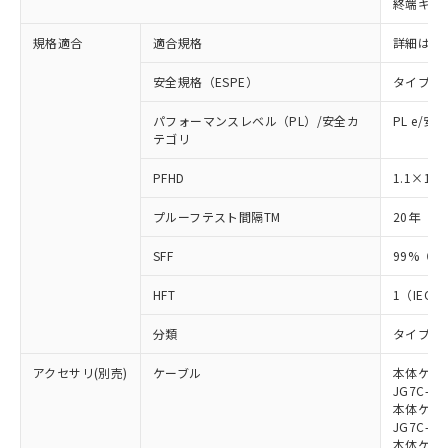
終端キャ
荷製品に未対応品が混在することから備考
欄に対応日を記載しておりました。
規格適合
適合規格
詳細はカ
既に当社にて対応品への在庫切替を完了
していることから、特段のことがない限
安全規格（ESPE）
タイプ4
り、2022年1月12日より割愛しておりま
す。
パフォーマンスレベル（PL）/安全カ
PL e/安
テゴリ
-8
PFHD
1.1×10
プルーフテスト間隔TM
20年（IE
SFF
99%（IE
HFT
1（IEC 6
分類
タイプB（I
アクセサリ(別売)
ケーブル
本体ケーブ
JG7C-L、
本体ケーブ
JG7C-D、
本体ケーブ