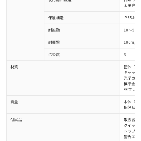
いては、お客様のお取引先、ま
図的な使用がないことを確認しています。
点は「
販売ネットワーク
」をご確認
※2 環境保護使用期限
太陽光: 受
使用いたしません。
たはお客様担当のオムロン制御
ください。
当社は、貴社製品を第三者に販売する
機器販売店・当社販売員にご確
在庫状況および標準価格結果を当社の
保護構造
IP65および
※2 対応予定月
「ｅ」：有害物質（10物質）のすべてが基
場合は、上記1、2および3の内容を当
認ください)
事前の承諾なく第三者に漏洩または開
準値以下であることを示します。
該第三者に通知します。また当社は、
示しないようお願いします。
耐振動
10～55
部品在庫の切り替え状況などにより、予定
「10」：通常の使用状況下において有害物
販売先および販売に係わる関係者が違
マイパーツ機能（部品リスト作成サー
空
受注生産機種、また在庫状況の
月が前後することがあります。
質が外部に漏えいし、環境に深刻な影響を
法に輸出するおそれがある場合は、取
ビス）をご利用いただくには、I-Web
白
情報を公開していない機種
2
耐衝撃
100m/s
及ぼさない年数を意味します。
り引きをいたしません。
メンバーズにご登録されている必要が
「－」：未確認です。当社販売部門へお問
あります。
汚染度
3
い合わせください。
お客様が当ウェブサイト上で当社にご
※3 非含有証明書ダウンロード
材質
筐体: ア
登録された部品リストについて、当社
キャップ:
および当社の共同利用者が、当社の製
下記の非含有証明書をダウンロードするこ
光学カバー
品・サービスに関するお客様との取
標準金具（
とができます。
合意する
キャンセル
引・商談に必要な範囲で利用すること
FEプレー
をご了承ください。
EU RoHS指令（10物質）の非含有証明書
※当社の共同利用者とは、
"個人情報
質量
本体: 0.5
51物質の非含有証明書（当社基準）
の共同利用に関して"
の「1.共同利
梱包状態: 
※本証明書は発行日時点で非含有を証明す
用者の範囲」に記載されている法人を
るもので、過去に遡って非含有を証明する
付属品
取扱説明
指します。
ものではありません。
クイックイ
また、RoHS指令のフタル酸エステル類４
トラブル
警告エリ
物質の対応では、対応完了までの期間は出