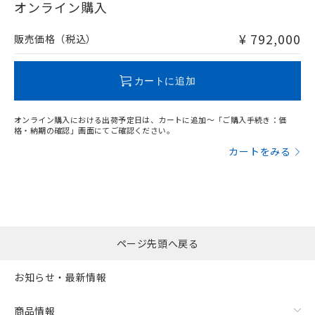
在庫等で未対応品が混在する可能性があります。
オンライン購入
非含有品が必要な際は、弊社営業部門もしくは販売店へお
問い合わせください。
¥ 792,000
販売価格（税込）
フリーロケーション金具（中間金具兼用）（形F39-LSGA）を
取り付ける場合:
この製品のRoHS/REACH対応状況ページへ
カートに追加
オンライン購入における出荷予定日は、カートに追加～「ご購入手続き：価
格・納期の確認」画面にてご確認ください。
カートをみる
ページ先頭へ戻る
お知らせ・最新情報
商品情報