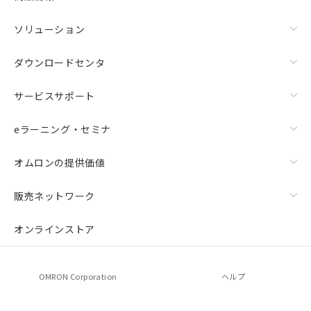
ソリューション
ダウンロードセンタ
サービスサポート
eラーニング・セミナ
オムロンの提供価値
上下金具（横穴2丸穴1）（形F39-LSGTB-SJ）と標準金具
（中間金具兼用）（形F39-LSGF）を取り付ける場合:
販売ネットワーク
オンラインストア
OMRON Corporation
ヘルプ