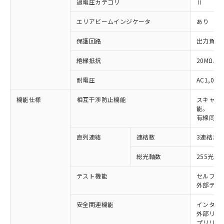
過電圧カテゴリ
Ⅱ
エリアビームインジケータ
あり
保護回路
出力負荷
絶縁抵抗
20MΩ以上
耐電圧
AC1,000
機能仕様
相互干渉防止機能
スキャン
能。
有線同期
直列連結
連結数
3連結ま
※1 対応状況
総光軸数
255光軸
対応済み：EU RoHS指令（10物質）の
非含有に対応した製品が提供可能な商品で
テスト機能
セルフテ
す。
外部テス
対応予定：EU RoHS指令（10物質）の非含
ご利用条件
有に対応した製品に切り替える予定のある
安全関連機能
インター
外部リレー
商品です。
プリリセ