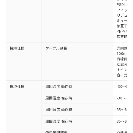
対応予定なし：EU RoHS指令（10物質）の
PSDI
以下の条件をお読みいただき、同意のうえ
非含有に非対応の商品で、対応品を出す予
フィック
ご利用ください。
定はありません。
リデュー
調査・確認中：EU RoHS指令（10物質）の
ミューテ
本サービスは、当社制御機器事業取扱
※1 中国RoHS○×表
非含有の対応状況を調査中または確認中の
相互干渉
商品の当社在庫状況および標準価格
PNP/NP
商品です。
(税抜)を提供させていただくもので
応答時間
「○」：最大均質材料含有率が中国RoHSの
非該当品：ライセンス料など無形物で、有
す。
基準値以下であることを示します。
害物質有無と関係のない商品です。
当社制御機器事業取扱商品の中には、
接続仕様
ケーブル延長
光同期時
「×」：最大均質材料含有率が中国RoHSの
仕入先様の事情により、非含有部品として
本サービスの対象外となる商品もある
100m以
基準値を超えていることを示します。
いたものが、含有品と判明した場合などや
当社は、これら貴社製品のうち、外国
有線同期
ことをご了承ください。
「－」：未確認です。当社販売部門へお問
むを得ず変更することがあります。
為替および外国貿易法に定める商品
と受光器
在庫状況および標準価格照会結果は、
い合わせください。
＊インテリ
（以下｢規制貨物等」という）を輸出
記載している更新日時点での社内デー
合、定格電
*EU RoHS指令（10物質）：
または国外への提供する場合は、日本
記
タに基づき作成されるものであり、閲
説明
鉛(Pb) 1000ppm以下、 水銀(Hg) 1000ppm以下、 カド
*中国RoHS10物質の基準値 (GB/T26572)：
国政府の輸出許可(または役務取引許
号
覧された時点での実際の在庫および標
ミウム(Cd) 100ppm以下、
Pb(鉛) :1000ppm、 Hg(水銀) : 1000ppm、 Cd(カドミウ
環境仕様
周囲温度 動作時
-30～5
可)を取得するなどの必要な手続きを
六価クロム(Cr(Ⅵ)) 1000ppm以下、ポリ臭化ビフェニル
ム) : 100ppm、
準価格とは異なる場合があることをご
類(PBB) 1000ppm以下、ポリ臭化ジフェニルエーテル類
Cr(Ⅵ)(六価クロム) : 1000ppm、 PBBs(ポリ臭化ビフェ
とります。
了承ください。
(PBDE) 1000ppm以下、フタル酸ビス(2-エチルヘキシ
周囲温度 保存時
-30～70
○
一定数以上の在庫あり
ニル類) : 1000ppm、 PBDEs(ポリ臭化ジフェニルエーテ
当社は規制貨物を破棄する場合は、完
ル) (DEHP)(別名：DOP) 1000ppm以下、フタル酸ブチ
正式な納期状況および標準価格はお客
ル類) : 1000ppm、
ルベンジル（BBP） 1000ppm以下、フタル酸ジブチル
全に破砕するなど、違法に輸出されな
DBP(フタル酸ジブチル) : 1000ppm、 DIBP(フタル酸ジ
様のお取引先、またはお客様担当のオ
周囲湿度 動作時
35～85
（DBP） 1000ppm以下、フタル酸ジイソブチル
イソブチル) : 1000ppm、 BBP(フタル酸ブチルベンジ
△
一定数には満たないが在庫あり
いよう必要な手段を講じます。
ムロン制御機器販売店・当社販売員に
(DIBP) 1000ppm以下
ル) : 1000ppm、
当社は貴社製品を、核兵器、ミサイ
但し、RoHS指令で産業用監視および制御機器に対する
DEHP(フタル酸ビス(2-エチルヘキシル)) : 1000ppm
周囲湿度 保存時
35～95%
ご相談ください。
適用除外項目は除く。
ル、化学兵器、生物兵器またはその他
－
在庫なし(最新の在庫状況につ
オムロン制御機器販売店や当社販売拠
フタル酸エステル類の４物質については閾値を超える意
武器並びにこれらの製造装置等に一切
使用周囲照度
白熱ランプ