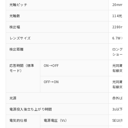
光軸ピッチ
20mm
光軸数
114光軸
検出幅
2280mm
レンズサイズ
6.7W×4
検出距離
ロングモード
ショートモー
応答時間（標準
ON→OFF
光同期: 
モード）
有線同期: 
OFF→ON
光同期: 6
有線同期: 
光源
赤外LED 
電源投入後立ち上がり時間
3s以下
電気的仕様
電源電圧（Vs）
SELV/P