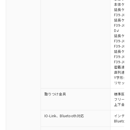
本体ケーブル
延長ケーブ
F39-JG7
延長ケーブ
F39-JG7
D↲
延長ケーブ
F39-JG1
F39-JG1
延長ケーブ
F39-JG1
F39-JG1
密着連結ケー
直列連結ケ
Y字形ジョ
リセットス
取りつけ金具
標準固定金具
フリーロケ
上下金具: F
IO-Link、Bluetooth対応
インテリジェ
Blueto