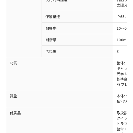
いては、お客様のお取引先、ま
図的な使用がないことを確認しています。
点は「
販売ネットワーク
」をご確認
※2 環境保護使用期限
太陽光: 受
使用いたしません。
たはお客様担当のオムロン制御
ください。
当社は、貴社製品を第三者に販売する
機器販売店・当社販売員にご確
在庫状況および標準価格結果を当社の
保護構造
IP65および
※2 対応予定月
「ｅ」：有害物質（10物質）のすべてが基
場合は、上記1、2および3の内容を当
認ください)
事前の承諾なく第三者に漏洩または開
準値以下であることを示します。
該第三者に通知します。また当社は、
示しないようお願いします。
耐振動
10～55
部品在庫の切り替え状況などにより、予定
「10」：通常の使用状況下において有害物
販売先および販売に係わる関係者が違
マイパーツ機能（部品リスト作成サー
空
受注生産機種、また在庫状況の
月が前後することがあります。
質が外部に漏えいし、環境に深刻な影響を
法に輸出するおそれがある場合は、取
ビス）をご利用いただくには、I-Web
白
情報を公開していない機種
2
耐衝撃
100m/s
及ぼさない年数を意味します。
り引きをいたしません。
メンバーズにご登録されている必要が
「－」：未確認です。当社販売部門へお問
あります。
汚染度
3
い合わせください。
お客様が当ウェブサイト上で当社にご
※3 非含有証明書ダウンロード
材質
筐体: ア
登録された部品リストについて、当社
キャップ:
および当社の共同利用者が、当社の製
下記の非含有証明書をダウンロードするこ
光学カバー
品・サービスに関するお客様との取
標準金具（
とができます。
合意する
キャンセル
引・商談に必要な範囲で利用すること
FEプレー
をご了承ください。
EU RoHS指令（10物質）の非含有証明書
※当社の共同利用者とは、
"個人情報
質量
本体: 5.8
51物質の非含有証明書（当社基準）
の共同利用に関して"
の「1.共同利
梱包状態: 
※本証明書は発行日時点で非含有を証明す
用者の範囲」に記載されている法人を
るもので、過去に遡って非含有を証明する
付属品
取扱説明
指します。
ものではありません。
クイックイ
また、RoHS指令のフタル酸エステル類４
トラブル
警告エリ
物質の対応では、対応完了までの期間は出