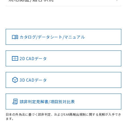
ログイン/会員登録
EU RoHS
注意事項・凡例
UL認証
CSA認証
CEマーキング
Yes
Yes
Yes
対応状況
対応予定月
※1
※2
ダウンロードデータをご利用いただく前に、以下を必ずお読
みください。
カタログ/データシート/マニュアル
対応済み
ソフトウェアの使用条件
LR型式承認
DNV型式承認
BV型式承認
KR型式承
（イギリス
（ノルウェー
（フランス
（韓国
船舶規格）
船舶規格）
船舶規格）
船舶規格
中国 RoHS
注意事項・凡例
2D CADデータ
No
No
No
No
中国 RoHS表
※1 ※2
3D CADデータ
この製品の規格認証/適合状況ページへ
Pb
Hg
Cd
Cr(VI)
その他の認証はこちらのページからご検索ください
該非判定見解書/項目別対比表
X
O
O
O
受光器
日本の外為法に基づく該非判定、およびEAR再輸出規制に関する見解が入手でき
ます。
"対応済み"や非含有の記載がされた商品であっても、流通