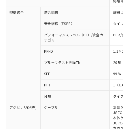
終端キャ
荷製品に未対応品が混在することから備考
欄に対応日を記載しておりました。
規格適合
適合規格
詳細はカ
既に当社にて対応品への在庫切替を完了
していることから、特段のことがない限
安全規格（ESPE）
タイプ4
り、2022年1月12日より割愛しておりま
す。
パフォーマンスレベル（PL）/安全カ
PL e/安
テゴリ
-8
PFHD
1.1×10
プルーフテスト間隔TM
20年（IE
SFF
99%（IE
HFT
1（IEC 6
分類
タイプB（I
アクセサリ(別売)
ケーブル
本体ケーブ
JG7C-L、
本体ケーブ
JG7C-D、
本体ケーブ