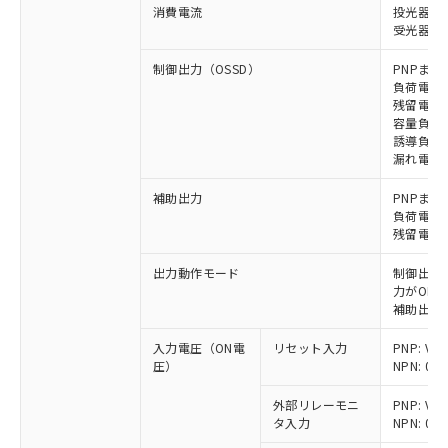
消費電流
投光器: 2
受光器: 2
制御出力（OSSD）
PNPまた
負荷電流 
残留電圧 
容量負荷 
誘導負荷 
漏れ電流 P
補助出力
PNPまた
負荷電流 
残留電圧 
出力動作モード
制御出力:
力がON)
補助出力:
入力電圧（ON電
リセット入力
PNP: V
圧）
NPN: 0
外部リレーモニ
PNP: V
タ入力
NPN: 0