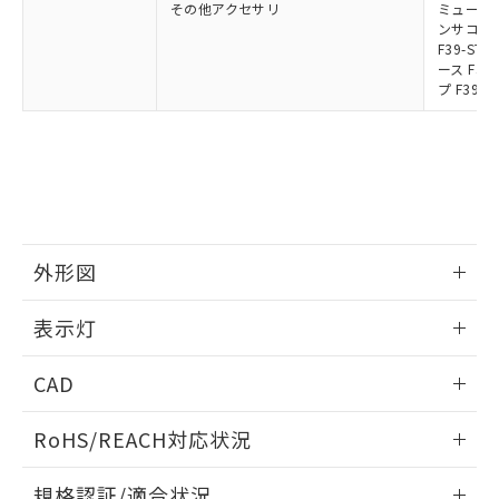
その他アクセサリ
ミューティ
ンサコネク
F39-S
ース F39
プ F39-
外形図
情報更新：2024/12/24
表示灯
背面取り付け時
情報更新：2024/12/24
CAD
標準金具（中間金具兼用）（形F39-LSGF）を取り付ける場
合:
投光器
ログイン/会員登録いただくと、CADデータをダウンロー
RoHS/REACH対応状況
ドすることができます。
情報更新：2026/7/29
規格認証/適合状況