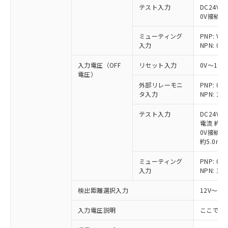
テスト入力
DC24V接
0V接続時
ミューティング
PNP: V
入力
NPN: 0
入力電圧（OFF
リセット入力
0V～1/
電圧）
外部リレーモニ
PNP: 
タ入力
NPN: 
テスト入力
DC24V
電流 約6.
0V接続時
約5.0mA
ミューティング
PNP: 
入力
NPN: 
検出距離選択入力
12V～V
入力電圧説明
ここでの