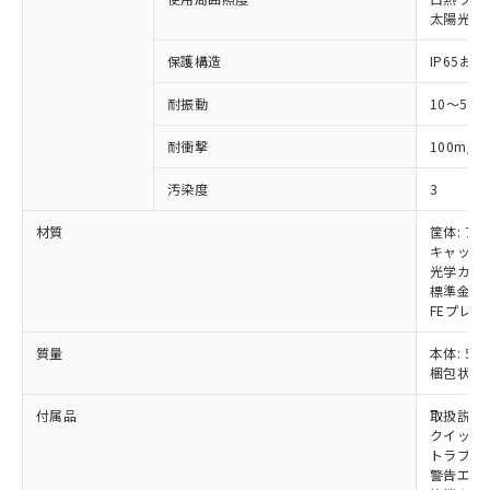
いては、お客様のお取引先、ま
図的な使用がないことを確認しています。
点は「
販売ネットワーク
」をご確認
※2 環境保護使用期限
太陽光: 受
使用いたしません。
たはお客様担当のオムロン制御
ください。
当社は、貴社製品を第三者に販売する
機器販売店・当社販売員にご確
在庫状況および標準価格結果を当社の
保護構造
IP65および
※2 対応予定月
「ｅ」：有害物質（10物質）のすべてが基
場合は、上記1、2および3の内容を当
認ください)
事前の承諾なく第三者に漏洩または開
準値以下であることを示します。
該第三者に通知します。また当社は、
示しないようお願いします。
耐振動
10～55
部品在庫の切り替え状況などにより、予定
「10」：通常の使用状況下において有害物
販売先および販売に係わる関係者が違
マイパーツ機能（部品リスト作成サー
空
受注生産機種、また在庫状況の
月が前後することがあります。
質が外部に漏えいし、環境に深刻な影響を
法に輸出するおそれがある場合は、取
ビス）をご利用いただくには、I-Web
白
情報を公開していない機種
2
耐衝撃
100m/s
及ぼさない年数を意味します。
り引きをいたしません。
メンバーズにご登録されている必要が
「－」：未確認です。当社販売部門へお問
あります。
汚染度
3
い合わせください。
お客様が当ウェブサイト上で当社にご
※3 非含有証明書ダウンロード
材質
筐体: ア
登録された部品リストについて、当社
キャップ:
および当社の共同利用者が、当社の製
下記の非含有証明書をダウンロードするこ
光学カバー
品・サービスに関するお客様との取
標準金具（
とができます。
合意する
キャンセル
引・商談に必要な範囲で利用すること
FEプレー
をご了承ください。
EU RoHS指令（10物質）の非含有証明書
※当社の共同利用者とは、
"個人情報
質量
本体: 5.3
51物質の非含有証明書（当社基準）
の共同利用に関して"
の「1.共同利
梱包状態: 
※本証明書は発行日時点で非含有を証明す
用者の範囲」に記載されている法人を
るもので、過去に遡って非含有を証明する
付属品
取扱説明
指します。
ものではありません。
クイックイ
また、RoHS指令のフタル酸エステル類４
トラブル
警告エリ
物質の対応では、対応完了までの期間は出