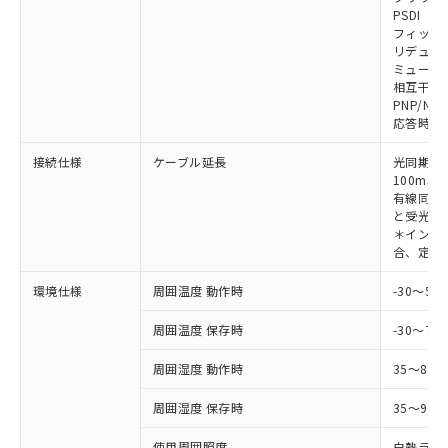
対応予定なし：EU RoHS指令（10物質）の
PSDI
以下の条件をお読みいただき、同意のうえ
非含有に非対応の商品で、対応品を出す予
フィック
ご利用ください。
定はありません。
リデュー
調査・確認中：EU RoHS指令（10物質）の
ミューテ
本サービスは、当社制御機器事業取扱
※1 中国RoHS○×表
非含有の対応状況を調査中または確認中の
相互干渉
商品の当社在庫状況および標準価格
PNP/NP
商品です。
(税抜)を提供させていただくもので
応答時間
「○」：最大均質材料含有率が中国RoHSの
非該当品：ライセンス料など無形物で、有
す。
基準値以下であることを示します。
害物質有無と関係のない商品です。
当社制御機器事業取扱商品の中には、
接続仕様
ケーブル延長
光同期時
「×」：最大均質材料含有率が中国RoHSの
仕入先様の事情により、非含有部品として
本サービスの対象外となる商品もある
100m以
基準値を超えていることを示します。
いたものが、含有品と判明した場合などや
当社は、これら貴社製品のうち、外国
有線同期
ことをご了承ください。
「－」：未確認です。当社販売部門へお問
むを得ず変更することがあります。
為替および外国貿易法に定める商品
と受光器
在庫状況および標準価格照会結果は、
い合わせください。
＊インテリ
（以下｢規制貨物等」という）を輸出
記載している更新日時点での社内デー
合、定格電
*EU RoHS指令（10物質）：
または国外への提供する場合は、日本
記
タに基づき作成されるものであり、閲
説明
鉛(Pb) 1000ppm以下、 水銀(Hg) 1000ppm以下、 カド
*中国RoHS10物質の基準値 (GB/T26572)：
国政府の輸出許可(または役務取引許
号
覧された時点での実際の在庫および標
ミウム(Cd) 100ppm以下、
Pb(鉛) :1000ppm、 Hg(水銀) : 1000ppm、 Cd(カドミウ
環境仕様
周囲温度 動作時
-30～5
可)を取得するなどの必要な手続きを
六価クロム(Cr(Ⅵ)) 1000ppm以下、ポリ臭化ビフェニル
ム) : 100ppm、
準価格とは異なる場合があることをご
類(PBB) 1000ppm以下、ポリ臭化ジフェニルエーテル類
Cr(Ⅵ)(六価クロム) : 1000ppm、 PBBs(ポリ臭化ビフェ
とります。
了承ください。
(PBDE) 1000ppm以下、フタル酸ビス(2-エチルヘキシ
周囲温度 保存時
-30～70
○
一定数以上の在庫あり
ニル類) : 1000ppm、 PBDEs(ポリ臭化ジフェニルエーテ
当社は規制貨物を破棄する場合は、完
ル) (DEHP)(別名：DOP) 1000ppm以下、フタル酸ブチ
正式な納期状況および標準価格はお客
ル類) : 1000ppm、
ルベンジル（BBP） 1000ppm以下、フタル酸ジブチル
全に破砕するなど、違法に輸出されな
DBP(フタル酸ジブチル) : 1000ppm、 DIBP(フタル酸ジ
様のお取引先、またはお客様担当のオ
周囲湿度 動作時
35～85
（DBP） 1000ppm以下、フタル酸ジイソブチル
イソブチル) : 1000ppm、 BBP(フタル酸ブチルベンジ
△
一定数には満たないが在庫あり
いよう必要な手段を講じます。
ムロン制御機器販売店・当社販売員に
(DIBP) 1000ppm以下
ル) : 1000ppm、
当社は貴社製品を、核兵器、ミサイ
但し、RoHS指令で産業用監視および制御機器に対する
DEHP(フタル酸ビス(2-エチルヘキシル)) : 1000ppm
周囲湿度 保存時
35～95%
ご相談ください。
適用除外項目は除く。
ル、化学兵器、生物兵器またはその他
－
在庫なし(最新の在庫状況につ
オムロン制御機器販売店や当社販売拠
フタル酸エステル類の４物質については閾値を超える意
武器並びにこれらの製造装置等に一切
使用周囲照度
白熱ランプ