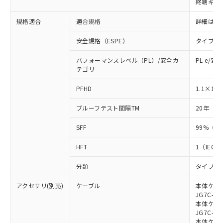
終端キャ
荷製品に未対応品が混在することから備考
欄に対応日を記載しておりました。
規格適合
適合規格
詳細はカ
既に当社にて対応品への在庫切替を完了
していることから、特段のことがない限
安全規格（ESPE）
タイプ4
り、2022年1月12日より割愛しておりま
す。
パフォーマンスレベル（PL）/安全カ
PL e/安
テゴリ
-8
PFHD
1.1×10
プルーフテスト間隔TM
20年（IE
SFF
99%（IE
HFT
1（IEC 6
分類
タイプB（I
アクセサリ(別売)
ケーブル
本体ケーブ
JG7C-L、
本体ケーブ
JG7C-D、
本体ケーブ