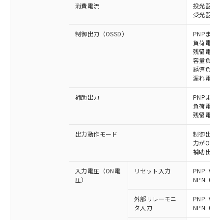
消費電流
投光器: 1
受光器: 2
制御出力（OSSD）
PNPまた
負荷電流 
残留電圧 
容量負荷 
誘導負荷 
漏れ電流 P
補助出力
PNPまた
負荷電流 
残留電圧 
出力動作モード
制御出力:
力がON)
補助出力:
入力電圧（ON電
リセット入力
PNP: V
圧）
NPN: 0
外部リレーモニ
PNP: V
タ入力
NPN: 0