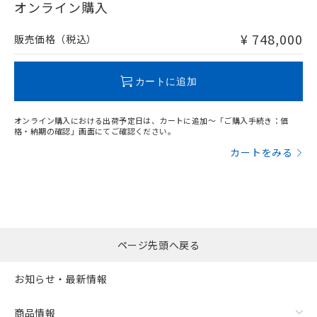
在庫等で未対応品が混在する可能性があります。
オンライン購入
非含有品が必要な際は、弊社営業部門もしくは販売店へお
問い合わせください。
¥ 748,000
販売価格（税込）
フリーロケーション金具（中間金具兼用）（形F39-LSGA）を
取り付ける場合:
この製品のRoHS/REACH対応状況ページへ
カートに追加
オンライン購入における出荷予定日は、カートに追加～「ご購入手続き：価
格・納期の確認」画面にてご確認ください。
カートをみる
ページ先頭へ戻る
お知らせ・最新情報
商品情報