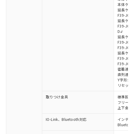
本体ケーブル
延長ケーブ
F39-JG7
延長ケーブ
F39-JG7
D↲
延長ケーブ
F39-JG1
F39-JG1
延長ケーブ
F39-JG1
F39-JG1
密着連結ケー
直列連結ケ
Y字形ジョ
リセットス
取りつけ金具
標準固定金具
フリーロケ
上下金具: F
IO-Link、Bluetooth対応
インテリジェ
Blueto