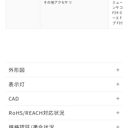
その他アクセサリ
ミューティ
ンサコネク
F39-S
ース F39
プ F39-
外形図
情報更新：2024/12/24
表示灯
背面取り付け時
情報更新：2024/12/24
CAD
標準金具（中間金具兼用）（形F39-LSGF）を取り付ける場
合:
投光器
ログイン/会員登録いただくと、CADデータをダウンロー
RoHS/REACH対応状況
ドすることができます。
情報更新：2026/7/29
規格認証/適合状況