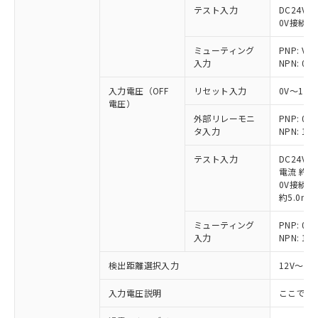
テスト入力
DC24V接
0V接続時
ミューティング
PNP: V
入力
NPN: 0
入力電圧（OFF
リセット入力
0V～1/
電圧）
外部リレーモニ
PNP: 
タ入力
NPN: 
テスト入力
DC24V
電流 約6.
0V接続時
約5.0mA
ミューティング
PNP: 
入力
NPN: 
検出距離選択入力
12V～V
入力電圧説明
ここでの