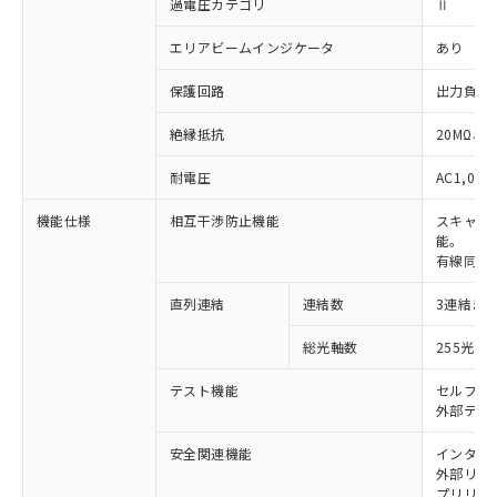
過電圧カテゴリ
Ⅱ
エリアビームインジケータ
あり
保護回路
出力負荷
絶縁抵抗
20MΩ以上
耐電圧
AC1,000
機能仕様
相互干渉防止機能
スキャン
能。
有線同期
直列連結
連結数
3連結ま
※1 対応状況
総光軸数
255光軸
対応済み：EU RoHS指令（10物質）の
非含有に対応した製品が提供可能な商品で
テスト機能
セルフテ
す。
外部テス
対応予定：EU RoHS指令（10物質）の非含
ご利用条件
有に対応した製品に切り替える予定のある
安全関連機能
インター
外部リレー
商品です。
プリリセ