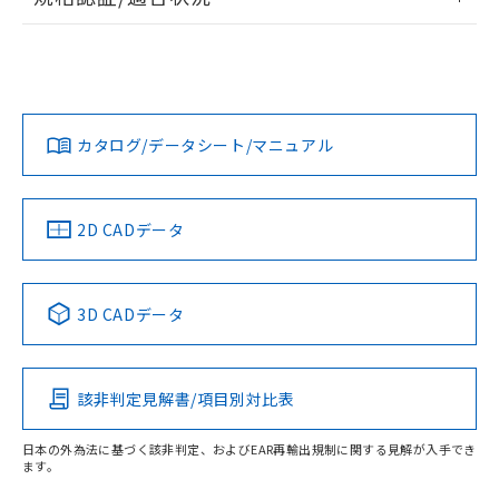
ログイン/会員登録
EU RoHS
注意事項・凡例
UL認証
CSA認証
CEマーキング
Yes
Yes
Yes
対応状況
対応予定月
※1
※2
ダウンロードデータをご利用いただく前に、以下を必ずお読
みください。
カタログ/データシート/マニュアル
対応済み
ソフトウェアの使用条件
LR型式承認
DNV型式承認
BV型式承認
KR型式承
（イギリス
（ノルウェー
（フランス
（韓国
船舶規格）
船舶規格）
船舶規格）
船舶規格
中国 RoHS
注意事項・凡例
2D CADデータ
No
No
No
No
中国 RoHS表
※1 ※2
3D CADデータ
この製品の規格認証/適合状況ページへ
Pb
Hg
Cd
Cr(VI)
その他の認証はこちらのページからご検索ください
該非判定見解書/項目別対比表
X
O
O
O
受光器
日本の外為法に基づく該非判定、およびEAR再輸出規制に関する見解が入手でき
ます。
"対応済み"や非含有の記載がされた商品であっても、流通