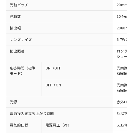
光軸ピッチ
20mm
光軸数
104光軸
検出幅
2080mm
レンズサイズ
6.7W×4
検出距離
ロングモード
ショートモー
応答時間（標準
ON→OFF
光同期: 
モード）
有線同期: 
OFF→ON
光同期: 6
有線同期: 
光源
赤外LED 
電源投入後立ち上がり時間
3s以下
電気的仕様
電源電圧（Vs）
SELV/P