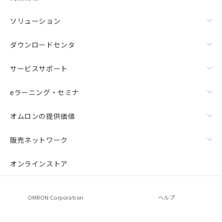
ソリューション
ダウンロードセンタ
サービスサポート
eラーニング・セミナ
オムロンの提供価値
上下金具（横穴2丸穴1）（形F39-LSGTB-SJ）と標準金具
（中間金具兼用）（形F39-LSGF）を取り付ける場合:
販売ネットワーク
オンラインストア
OMRON Corporation
ヘルプ