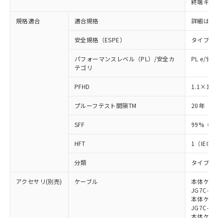
終端キャ
荷製品に未対応品が混在することから備考
欄に対応日を記載しておりました。
規格適合
適合規格
詳細はカ
既に当社にて対応品への在庫切替を完了
していることから、特段のことがない限
安全規格（ESPE）
タイプ4
り、2022年1月12日より割愛しておりま
す。
パフォーマンスレベル（PL）/安全カ
PL e/安
テゴリ
-8
PFHD
1.1×10
プルーフテスト間隔TM
20年（IE
SFF
99%（IE
HFT
1（IEC 6
分類
タイプB（I
アクセサリ(別売)
ケーブル
本体ケーブ
JG7C-L、
本体ケーブ
JG7C-D、
本体ケーブ