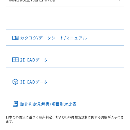
ログイン/会員登録
EU RoHS
注意事項・凡例
UL認証
CSA認証
CEマーキング
Yes
Yes
Yes
対応状況
対応予定月
※1
※2
ダウンロードデータをご利用いただく前に、以下を必ずお読
みください。
カタログ/データシート/マニュアル
対応済み
ソフトウェアの使用条件
LR型式承認
DNV型式承認
BV型式承認
KR型式承
（イギリス
（ノルウェー
（フランス
（韓国
船舶規格）
船舶規格）
船舶規格）
船舶規格
中国 RoHS
注意事項・凡例
2D CADデータ
No
No
No
No
中国 RoHS表
※1 ※2
3D CADデータ
この製品の規格認証/適合状況ページへ
Pb
Hg
Cd
Cr(VI)
その他の認証はこちらのページからご検索ください
該非判定見解書/項目別対比表
X
O
O
O
受光器
日本の外為法に基づく該非判定、およびEAR再輸出規制に関する見解が入手でき
ます。
"対応済み"や非含有の記載がされた商品であっても、流通