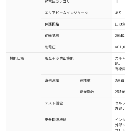
過電圧カテゴリ
Ⅱ
エリアビームインジケータ
あり
保護回路
出力負荷
絶縁抵抗
20MΩ以上
耐電圧
AC1,000
機能仕様
相互干渉防止機能
スキャン
能。
有線同期
直列連結
連結数
3連結ま
※1 対応状況
総光軸数
255光軸
対応済み：EU RoHS指令（10物質）の
非含有に対応した製品が提供可能な商品で
テスト機能
セルフテ
す。
外部テス
対応予定：EU RoHS指令（10物質）の非含
ご利用条件
有に対応した製品に切り替える予定のある
安全関連機能
インター
外部リレー
商品です。
プリリセ