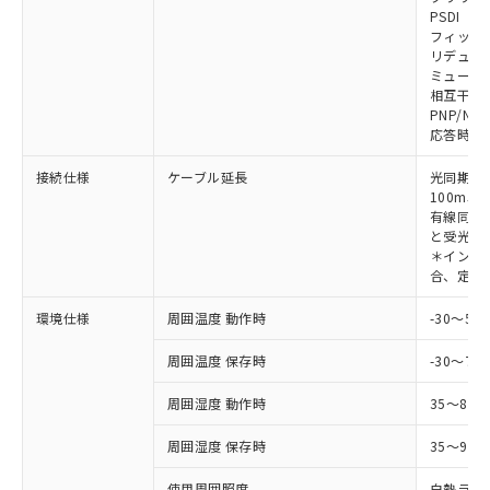
対応予定なし：EU RoHS指令（10物質）の
PSDI
以下の条件をお読みいただき、同意のうえ
非含有に非対応の商品で、対応品を出す予
フィック
ご利用ください。
定はありません。
リデュー
調査・確認中：EU RoHS指令（10物質）の
ミューテ
本サービスは、当社制御機器事業取扱
※1 中国RoHS○×表
非含有の対応状況を調査中または確認中の
相互干渉
商品の当社在庫状況および標準価格
PNP/NP
商品です。
(税抜)を提供させていただくもので
応答時間
「○」：最大均質材料含有率が中国RoHSの
非該当品：ライセンス料など無形物で、有
す。
基準値以下であることを示します。
害物質有無と関係のない商品です。
当社制御機器事業取扱商品の中には、
接続仕様
ケーブル延長
光同期時
「×」：最大均質材料含有率が中国RoHSの
仕入先様の事情により、非含有部品として
本サービスの対象外となる商品もある
100m以
基準値を超えていることを示します。
いたものが、含有品と判明した場合などや
当社は、これら貴社製品のうち、外国
有線同期
ことをご了承ください。
「－」：未確認です。当社販売部門へお問
むを得ず変更することがあります。
為替および外国貿易法に定める商品
と受光器
在庫状況および標準価格照会結果は、
い合わせください。
＊インテリ
（以下｢規制貨物等」という）を輸出
記載している更新日時点での社内デー
合、定格電
*EU RoHS指令（10物質）：
または国外への提供する場合は、日本
記
タに基づき作成されるものであり、閲
説明
鉛(Pb) 1000ppm以下、 水銀(Hg) 1000ppm以下、 カド
*中国RoHS10物質の基準値 (GB/T26572)：
国政府の輸出許可(または役務取引許
号
覧された時点での実際の在庫および標
ミウム(Cd) 100ppm以下、
Pb(鉛) :1000ppm、 Hg(水銀) : 1000ppm、 Cd(カドミウ
環境仕様
周囲温度 動作時
-30～5
可)を取得するなどの必要な手続きを
六価クロム(Cr(Ⅵ)) 1000ppm以下、ポリ臭化ビフェニル
ム) : 100ppm、
準価格とは異なる場合があることをご
類(PBB) 1000ppm以下、ポリ臭化ジフェニルエーテル類
Cr(Ⅵ)(六価クロム) : 1000ppm、 PBBs(ポリ臭化ビフェ
とります。
了承ください。
(PBDE) 1000ppm以下、フタル酸ビス(2-エチルヘキシ
周囲温度 保存時
-30～70
○
一定数以上の在庫あり
ニル類) : 1000ppm、 PBDEs(ポリ臭化ジフェニルエーテ
当社は規制貨物を破棄する場合は、完
ル) (DEHP)(別名：DOP) 1000ppm以下、フタル酸ブチ
正式な納期状況および標準価格はお客
ル類) : 1000ppm、
ルベンジル（BBP） 1000ppm以下、フタル酸ジブチル
全に破砕するなど、違法に輸出されな
DBP(フタル酸ジブチル) : 1000ppm、 DIBP(フタル酸ジ
様のお取引先、またはお客様担当のオ
周囲湿度 動作時
35～85
（DBP） 1000ppm以下、フタル酸ジイソブチル
イソブチル) : 1000ppm、 BBP(フタル酸ブチルベンジ
△
一定数には満たないが在庫あり
いよう必要な手段を講じます。
ムロン制御機器販売店・当社販売員に
(DIBP) 1000ppm以下
ル) : 1000ppm、
当社は貴社製品を、核兵器、ミサイ
但し、RoHS指令で産業用監視および制御機器に対する
DEHP(フタル酸ビス(2-エチルヘキシル)) : 1000ppm
周囲湿度 保存時
35～95%
ご相談ください。
適用除外項目は除く。
ル、化学兵器、生物兵器またはその他
－
在庫なし(最新の在庫状況につ
オムロン制御機器販売店や当社販売拠
フタル酸エステル類の４物質については閾値を超える意
武器並びにこれらの製造装置等に一切
使用周囲照度
白熱ランプ