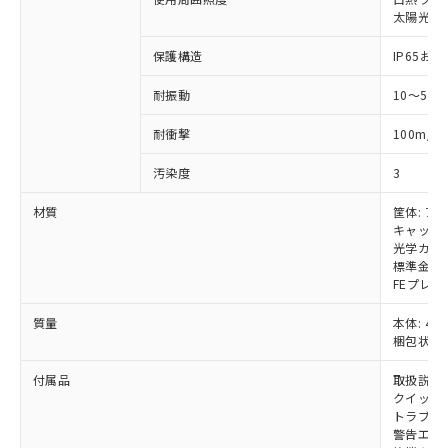
いては、お客様のお取引先、ま
図的な使用がないことを確認しています。
点は「
販売ネットワーク
」をご確認
※2 環境保護使用期限
太陽光: 受
使用いたしません。
たはお客様担当のオムロン制御
ください。
当社は、貴社製品を第三者に販売する
機器販売店・当社販売員にご確
在庫状況および標準価格結果を当社の
保護構造
IP65および
※2 対応予定月
「ｅ」：有害物質（10物質）のすべてが基
場合は、上記1、2および3の内容を当
認ください)
事前の承諾なく第三者に漏洩または開
準値以下であることを示します。
該第三者に通知します。また当社は、
示しないようお願いします。
耐振動
10～55
部品在庫の切り替え状況などにより、予定
「10」：通常の使用状況下において有害物
販売先および販売に係わる関係者が違
マイパーツ機能（部品リスト作成サー
空
受注生産機種、また在庫状況の
月が前後することがあります。
質が外部に漏えいし、環境に深刻な影響を
法に輸出するおそれがある場合は、取
ビス）をご利用いただくには、I-Web
白
情報を公開していない機種
2
耐衝撃
100m/s
及ぼさない年数を意味します。
り引きをいたしません。
メンバーズにご登録されている必要が
「－」：未確認です。当社販売部門へお問
あります。
汚染度
3
い合わせください。
お客様が当ウェブサイト上で当社にご
※3 非含有証明書ダウンロード
材質
筐体: ア
登録された部品リストについて、当社
キャップ:
および当社の共同利用者が、当社の製
下記の非含有証明書をダウンロードするこ
光学カバー
品・サービスに関するお客様との取
標準金具（
とができます。
合意する
キャンセル
引・商談に必要な範囲で利用すること
FEプレー
をご了承ください。
EU RoHS指令（10物質）の非含有証明書
※当社の共同利用者とは、
"個人情報
質量
本体: 4.7
51物質の非含有証明書（当社基準）
の共同利用に関して"
の「1.共同利
梱包状態: 
※本証明書は発行日時点で非含有を証明す
用者の範囲」に記載されている法人を
るもので、過去に遡って非含有を証明する
付属品
取扱説明
指します。
ものではありません。
クイックイ
また、RoHS指令のフタル酸エステル類４
トラブル
警告エリ
物質の対応では、対応完了までの期間は出