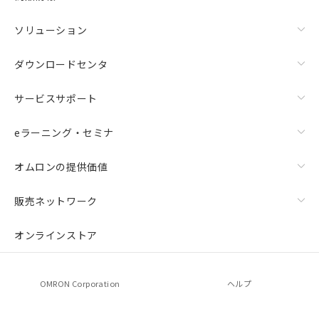
ソリューション
ダウンロードセンタ
サービスサポート
eラーニング・セミナ
オムロンの提供価値
上下金具（横穴2丸穴1）（形F39-LSGTB-SJ）と標準金具
（中間金具兼用）（形F39-LSGF）を取り付ける場合:
販売ネットワーク
オンラインストア
OMRON Corporation
ヘルプ