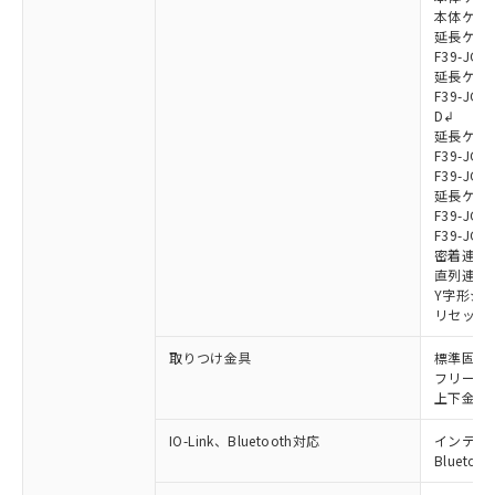
本体ケーブル
延長ケーブ
F39-JG7
延長ケーブ
F39-JG7
D↲
延長ケーブ
F39-JG1
F39-JG1
延長ケーブ
F39-JG1
F39-JG1
密着連結ケー
直列連結ケ
Y字形ジョ
リセットス
取りつけ金具
標準固定金具
フリーロケ
上下金具: F
IO-Link、Bluetooth対応
インテリジェ
Blueto