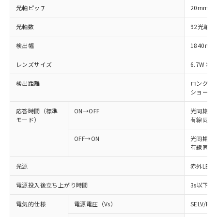
光軸ピッチ
20mm
光軸数
92光軸
検出幅
1840mm
レンズサイズ
6.7W×4
検出距離
ロングモード
ショートモー
応答時間（標準
ON→OFF
光同期: 
モード）
有線同期: 
OFF→ON
光同期: 6
有線同期: 
光源
赤外LED 
電源投入後立ち上がり時間
3s以下
電気的仕様
電源電圧（Vs）
SELV/P