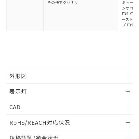
その他アクセサリ
ミューティ
ンサコネク
F39-S
ース F39
プ F39-
外形図
情報更新：2024/12/24
表示灯
背面取り付け時
情報更新：2024/12/24
CAD
標準金具（中間金具兼用）（形F39-LSGF）を取り付ける場
合:
投光器
ログイン/会員登録いただくと、CADデータをダウンロー
RoHS/REACH対応状況
ドすることができます。
情報更新：2026/7/29
規格認証/適合状況