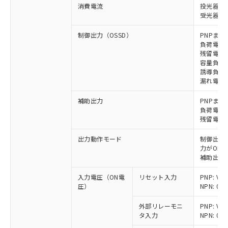
消費電流
投光器: 1
受光器: 2
制御出力（OSSD）
PNPまた
負荷電流 
残留電圧 
容量負荷 
誘導負荷 
漏れ電流 P
補助出力
PNPまた
負荷電流 
残留電圧 
出力動作モード
制御出力:
力がON)
補助出力:
入力電圧（ON電
リセット入力
PNP: V
圧）
NPN: 0
外部リレーモニ
PNP: V
タ入力
NPN: 0