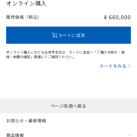
在庫等で未対応品が混在する可能性があります。
オンライン購入
非含有品が必要な際は、弊社営業部門もしくは販売店へお
問い合わせください。
¥ 660,000
販売価格（税込）
フリーロケーション金具（中間金具兼用）（形F39-LSGA）を
取り付ける場合:
この製品のRoHS/REACH対応状況ページへ
カートに追加
オンライン購入における出荷予定日は、カートに追加～「ご購入手続き：価
格・納期の確認」画面にてご確認ください。
カートをみる
ページ先頭へ戻る
お知らせ・最新情報
商品情報