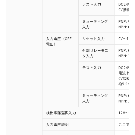
テスト入力
DC24V接
0V接続時
ミューティング
PNP: V
入力
NPN: 0
入力電圧（OFF
リセット入力
0V～1/
電圧）
外部リレーモニ
PNP: 
タ入力
NPN: 
テスト入力
DC24V
電流 約6.
0V接続時
約5.0mA
ミューティング
PNP: 
入力
NPN: 
検出距離選択入力
12V～V
入力電圧説明
ここでの