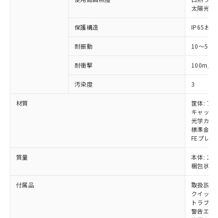
いては、お客様のお取引先、ま
図的な使用がないことを確認しています。
点は「
販売ネットワーク
」をご確認
※2 環境保護使用期限
太陽光: 受
使用いたしません。
たはお客様担当のオムロン制御
ください。
当社は、貴社製品を第三者に販売する
機器販売店・当社販売員にご確
在庫状況および標準価格結果を当社の
保護構造
IP65および
※2 対応予定月
「ｅ」：有害物質（10物質）のすべてが基
場合は、上記1、2および3の内容を当
認ください)
事前の承諾なく第三者に漏洩または開
準値以下であることを示します。
該第三者に通知します。また当社は、
示しないようお願いします。
耐振動
10～55
部品在庫の切り替え状況などにより、予定
「10」：通常の使用状況下において有害物
販売先および販売に係わる関係者が違
マイパーツ機能（部品リスト作成サー
空
受注生産機種、また在庫状況の
月が前後することがあります。
質が外部に漏えいし、環境に深刻な影響を
法に輸出するおそれがある場合は、取
ビス）をご利用いただくには、I-Web
白
情報を公開していない機種
2
耐衝撃
100m/s
及ぼさない年数を意味します。
り引きをいたしません。
メンバーズにご登録されている必要が
「－」：未確認です。当社販売部門へお問
あります。
汚染度
3
い合わせください。
お客様が当ウェブサイト上で当社にご
※3 非含有証明書ダウンロード
材質
筐体: ア
登録された部品リストについて、当社
キャップ:
および当社の共同利用者が、当社の製
下記の非含有証明書をダウンロードするこ
光学カバー
品・サービスに関するお客様との取
標準金具（
とができます。
合意する
キャンセル
引・商談に必要な範囲で利用すること
FEプレー
をご了承ください。
EU RoHS指令（10物質）の非含有証明書
※当社の共同利用者とは、
"個人情報
質量
本体: 2.2
51物質の非含有証明書（当社基準）
の共同利用に関して"
の「1.共同利
梱包状態: 
※本証明書は発行日時点で非含有を証明す
用者の範囲」に記載されている法人を
るもので、過去に遡って非含有を証明する
付属品
取扱説明
指します。
ものではありません。
クイックイ
また、RoHS指令のフタル酸エステル類４
トラブル
警告エリ
物質の対応では、対応完了までの期間は出