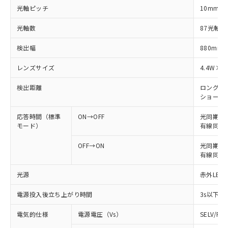
光軸ピッチ
10mm
光軸数
87光軸
検出幅
880mm
レンズサイズ
4.4W×3
検出距離
ロングモード
ショートモー
応答時間（標準
ON→OFF
光同期: 
モード）
有線同期: 
OFF→ON
光同期: 6
有線同期: 
光源
赤外LED 
電源投入後立ち上がり時間
3s以下
電気的仕様
電源電圧（Vs）
SELV/P