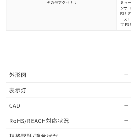
その他アクセサリ
ミューティ
ンサコネク
F39-S
ース F39
プ F39-
外形図
情報更新：2024/12/24
表示灯
背面取り付け時
情報更新：2024/12/24
CAD
標準金具（中間金具兼用）（形F39-LSGF）を取り付ける場
合:
投光器
ログイン/会員登録いただくと、CADデータをダウンロー
RoHS/REACH対応状況
ドすることができます。
情報更新：2026/7/29
規格認証/適合状況