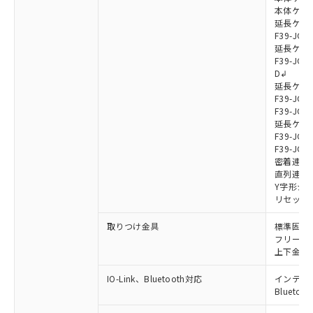
本体ケーブル
延長ケーブ
F39-JG7
延長ケーブ
F39-JG7
D↲
延長ケーブ
F39-JG1
F39-JG1
延長ケーブ
F39-JG1
F39-JG1
密着連結ケー
直列連結ケ
Y字形ジョ
リセットス
取りつけ金具
標準固定金具
フリーロケ
上下金具: F
IO-Link、Bluetooth対応
インテリジェ
Blueto