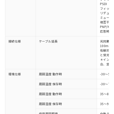
対応予定なし：EU RoHS指令（10物質）の
PSDI
以下の条件をお読みいただき、同意のうえ
非含有に非対応の商品で、対応品を出す予
フィック
ご利用ください。
定はありません。
リデュー
調査・確認中：EU RoHS指令（10物質）の
ミューテ
本サービスは、当社制御機器事業取扱
※1 中国RoHS○×表
非含有の対応状況を調査中または確認中の
相互干渉
商品の当社在庫状況および標準価格
PNP/NP
商品です。
(税抜)を提供させていただくもので
応答時間
「○」：最大均質材料含有率が中国RoHSの
非該当品：ライセンス料など無形物で、有
す。
基準値以下であることを示します。
害物質有無と関係のない商品です。
当社制御機器事業取扱商品の中には、
接続仕様
ケーブル延長
光同期時
「×」：最大均質材料含有率が中国RoHSの
仕入先様の事情により、非含有部品として
本サービスの対象外となる商品もある
100m以
基準値を超えていることを示します。
いたものが、含有品と判明した場合などや
当社は、これら貴社製品のうち、外国
有線同期
ことをご了承ください。
「－」：未確認です。当社販売部門へお問
むを得ず変更することがあります。
為替および外国貿易法に定める商品
と受光器
在庫状況および標準価格照会結果は、
い合わせください。
＊インテリ
（以下｢規制貨物等」という）を輸出
記載している更新日時点での社内デー
合、定格電
*EU RoHS指令（10物質）：
または国外への提供する場合は、日本
記
タに基づき作成されるものであり、閲
説明
鉛(Pb) 1000ppm以下、 水銀(Hg) 1000ppm以下、 カド
*中国RoHS10物質の基準値 (GB/T26572)：
国政府の輸出許可(または役務取引許
号
覧された時点での実際の在庫および標
ミウム(Cd) 100ppm以下、
Pb(鉛) :1000ppm、 Hg(水銀) : 1000ppm、 Cd(カドミウ
環境仕様
周囲温度 動作時
-30～5
可)を取得するなどの必要な手続きを
六価クロム(Cr(Ⅵ)) 1000ppm以下、ポリ臭化ビフェニル
ム) : 100ppm、
準価格とは異なる場合があることをご
類(PBB) 1000ppm以下、ポリ臭化ジフェニルエーテル類
Cr(Ⅵ)(六価クロム) : 1000ppm、 PBBs(ポリ臭化ビフェ
とります。
了承ください。
(PBDE) 1000ppm以下、フタル酸ビス(2-エチルヘキシ
周囲温度 保存時
-30～70
○
一定数以上の在庫あり
ニル類) : 1000ppm、 PBDEs(ポリ臭化ジフェニルエーテ
当社は規制貨物を破棄する場合は、完
ル) (DEHP)(別名：DOP) 1000ppm以下、フタル酸ブチ
正式な納期状況および標準価格はお客
ル類) : 1000ppm、
ルベンジル（BBP） 1000ppm以下、フタル酸ジブチル
全に破砕するなど、違法に輸出されな
DBP(フタル酸ジブチル) : 1000ppm、 DIBP(フタル酸ジ
様のお取引先、またはお客様担当のオ
周囲湿度 動作時
35～85
（DBP） 1000ppm以下、フタル酸ジイソブチル
イソブチル) : 1000ppm、 BBP(フタル酸ブチルベンジ
△
一定数には満たないが在庫あり
いよう必要な手段を講じます。
ムロン制御機器販売店・当社販売員に
(DIBP) 1000ppm以下
ル) : 1000ppm、
当社は貴社製品を、核兵器、ミサイ
但し、RoHS指令で産業用監視および制御機器に対する
DEHP(フタル酸ビス(2-エチルヘキシル)) : 1000ppm
周囲湿度 保存時
35～95%
ご相談ください。
適用除外項目は除く。
ル、化学兵器、生物兵器またはその他
－
在庫なし(最新の在庫状況につ
オムロン制御機器販売店や当社販売拠
フタル酸エステル類の４物質については閾値を超える意
武器並びにこれらの製造装置等に一切
使用周囲照度
白熱ランプ