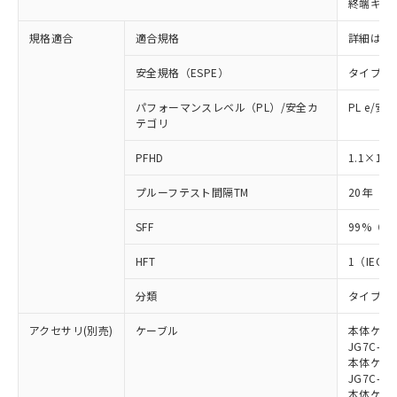
終端キャ
荷製品に未対応品が混在することから備考
欄に対応日を記載しておりました。
規格適合
適合規格
詳細はカ
既に当社にて対応品への在庫切替を完了
していることから、特段のことがない限
安全規格（ESPE）
タイプ4
り、2022年1月12日より割愛しておりま
す。
パフォーマンスレベル（PL）/安全カ
PL e/安
テゴリ
-8
PFHD
1.1×10
プルーフテスト間隔TM
20年（IE
SFF
99%（IE
HFT
1（IEC 6
分類
タイプB（I
アクセサリ(別売)
ケーブル
本体ケーブ
JG7C-L、
本体ケーブ
JG7C-D、
本体ケーブ