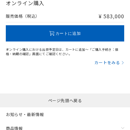
在庫等で未対応品が混在する可能性があります。
オンライン購入
非含有品が必要な際は、弊社営業部門もしくは販売店へお
問い合わせください。
¥ 583,000
販売価格（税込）
フリーロケーション金具（中間金具兼用）（形F39-LSGA）を
取り付ける場合:
この製品のRoHS/REACH対応状況ページへ
カートに追加
オンライン購入における出荷予定日は、カートに追加～「ご購入手続き：価
格・納期の確認」画面にてご確認ください。
カートをみる
ページ先頭へ戻る
お知らせ・最新情報
商品情報