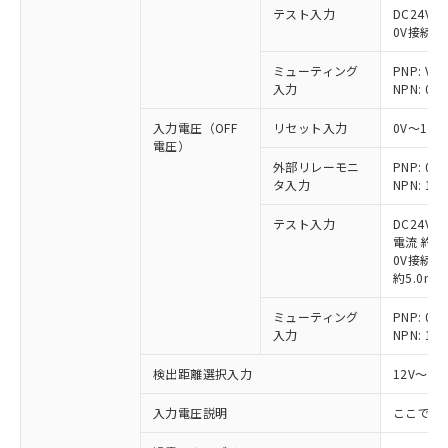
テスト入力
DC24V接
0V接続時
ミューティング
PNP: V
入力
NPN: 0
入力電圧（OFF
リセット入力
0V～1/
電圧）
外部リレーモニ
PNP: 
タ入力
NPN: 
テスト入力
DC24V
電流 約6.
0V接続時
約5.0mA
ミューティング
PNP: 
入力
NPN: 
検出距離選択入力
12V～V
入力電圧説明
ここでの