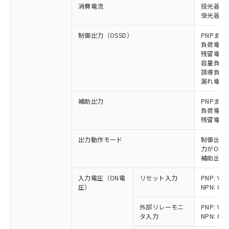
消費電流
投光器: 1
受光器: 1
制御出力（OSSD）
PNPまた
負荷電流 
残留電圧 
容量負荷 
誘導負荷 
漏れ電流 P
補助出力
PNPまた
負荷電流 
残留電圧 
出力動作モード
制御出力:
力がON)
補助出力:
入力電圧（ON電
リセット入力
PNP: V
圧）
NPN: 0
外部リレーモニ
PNP: V
タ入力
NPN: 0