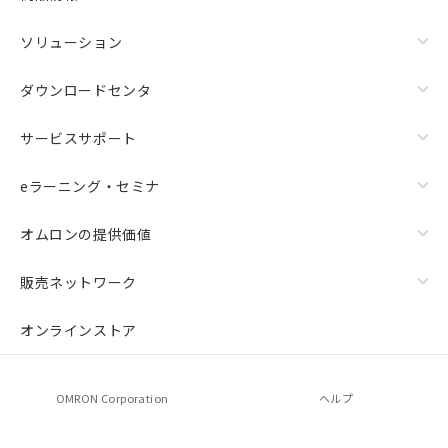
ソリューション
ダウンロードセンタ
サービスサポート
eラーニング・セミナ
オムロンの提供価値
上下金具（横穴2丸穴1）（形F39-LSGTB-SJ）と標準金具
（中間金具兼用）（形F39-LSGF）を取り付ける場合:
販売ネットワーク
オンラインストア
OMRON Corporation
ヘルプ