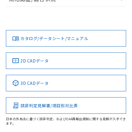
ログイン/会員登録
EU RoHS
注意事項・凡例
UL認証
CSA認証
CEマーキング
Yes
Yes
Yes
対応状況
対応予定月
※1
※2
ダウンロードデータをご利用いただく前に、以下を必ずお読
みください。
カタログ/データシート/マニュアル
対応済み
ソフトウェアの使用条件
LR型式承認
DNV型式承認
BV型式承認
KR型式承
（イギリス
（ノルウェー
（フランス
（韓国
船舶規格）
船舶規格）
船舶規格）
船舶規格
中国 RoHS
注意事項・凡例
2D CADデータ
No
No
No
No
中国 RoHS表
※1 ※2
3D CADデータ
この製品の規格認証/適合状況ページへ
Pb
Hg
Cd
Cr(VI)
その他の認証はこちらのページからご検索ください
該非判定見解書/項目別対比表
X
O
O
O
受光器
日本の外為法に基づく該非判定、およびEAR再輸出規制に関する見解が入手でき
ます。
"対応済み"や非含有の記載がされた商品であっても、流通