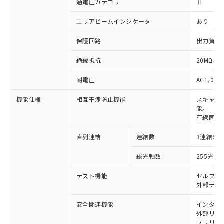
過電圧カテゴリ
Ⅱ
エリアビームインジケータ
あり
保護回路
出力負荷
絶縁抵抗
20MΩ以上
耐電圧
AC1,000
機能仕様
相互干渉防止機能
スキャン
能。
有線同期
直列連結
連結数
3連結ま
※1 対応状況
総光軸数
255光軸
対応済み：EU RoHS指令（10物質）の
非含有に対応した製品が提供可能な商品で
テスト機能
セルフテ
す。
外部テス
対応予定：EU RoHS指令（10物質）の非含
ご利用条件
有に対応した製品に切り替える予定のある
安全関連機能
インター
外部リレー
商品です。
プリリセ