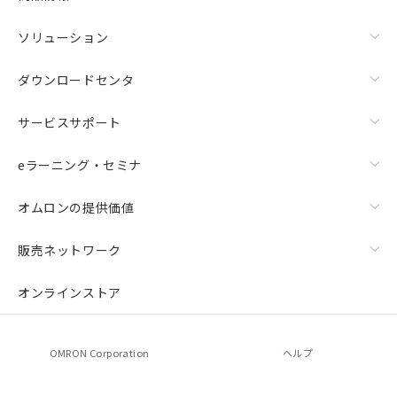
ソリューション
ダウンロードセンタ
サービスサポート
eラーニング・セミナ
オムロンの提供価値
上下金具（横穴2丸穴1）（形F39-LSGTB-SJ）と標準金具
（中間金具兼用）（形F39-LSGF）を取り付ける場合:
販売ネットワーク
オンラインストア
OMRON Corporation
ヘルプ