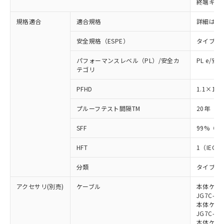
終端キャ
荷製品に未対応品が混在することから備考
欄に対応日を記載しておりました。
規格適合
適合規格
詳細はカ
既に当社にて対応品への在庫切替を完了
していることから、特段のことがない限
安全規格（ESPE）
タイプ4
り、2022年1月12日より割愛しておりま
す。
パフォーマンスレベル（PL）/安全カ
PL e/安
テゴリ
-8
PFHD
1.1×10
プルーフテスト間隔TM
20年（IE
SFF
99%（IE
HFT
1（IEC 6
分類
タイプB（I
アクセサリ(別売)
ケーブル
本体ケーブ
JG7C-L、
本体ケーブ
JG7C-D、
本体ケーブ