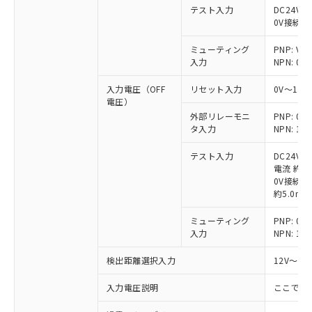
テスト入力
DC24V接
0V接続時
ミューティング
PNP: V
入力
NPN: 0
入力電圧（OFF
リセット入力
0V～1/
電圧）
外部リレーモニ
PNP: 
タ入力
NPN: 
テスト入力
DC24V
電流 約6.
0V接続時
約5.0mA
ミューティング
PNP: 
入力
NPN: 
検出距離選択入力
12V～V
入力電圧説明
ここでの