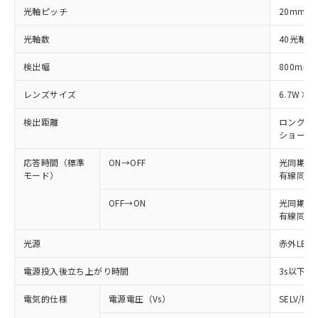
光軸ピッチ
20mm
光軸数
40光軸
検出幅
800mm
レンズサイズ
6.7W×4
検出距離
ロングモード
ショートモー
応答時間（標準
ON→OFF
光同期: 
モード）
有線同期: 
OFF→ON
光同期: 4
有線同期: 
光源
赤外LED 
電源投入後立ち上がり時間
3s以下
電気的仕様
電源電圧（Vs）
SELV/P