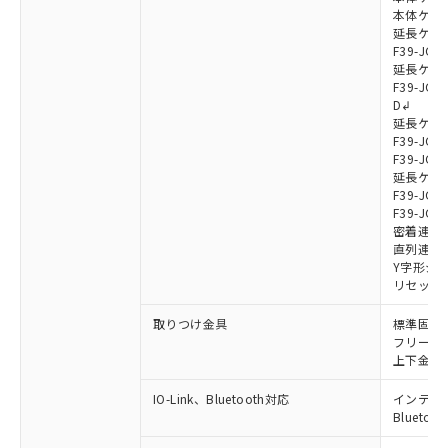
本体ケーブル
延長ケーブ
F39-JG7
延長ケーブ
F39-JG7
D↲
延長ケーブ
F39-JG1
F39-JG1
延長ケーブ
F39-JG1
F39-JG1
密着連結ケー
直列連結ケ
Y字形ジョ
リセットス
取りつけ金具
標準固定金具
フリーロケ
上下金具: F
IO-Link、Bluetooth対応
インテリジェ
Blueto