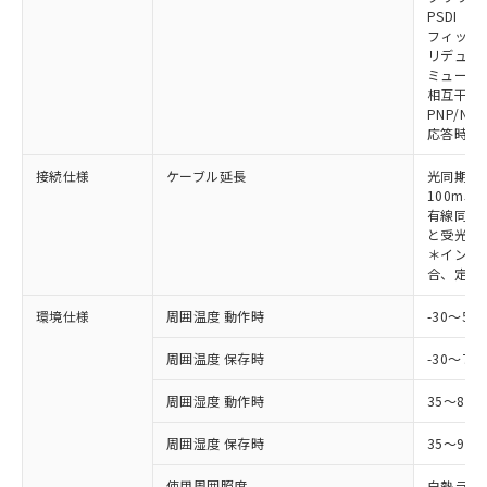
対応予定なし：EU RoHS指令（10物質）の
PSDI
以下の条件をお読みいただき、同意のうえ
非含有に非対応の商品で、対応品を出す予
フィック
ご利用ください。
定はありません。
リデュー
調査・確認中：EU RoHS指令（10物質）の
ミューテ
本サービスは、当社制御機器事業取扱
※1 中国RoHS○×表
非含有の対応状況を調査中または確認中の
相互干渉
商品の当社在庫状況および標準価格
PNP/NP
商品です。
(税抜)を提供させていただくもので
応答時間
「○」：最大均質材料含有率が中国RoHSの
非該当品：ライセンス料など無形物で、有
す。
基準値以下であることを示します。
害物質有無と関係のない商品です。
当社制御機器事業取扱商品の中には、
接続仕様
ケーブル延長
光同期時
「×」：最大均質材料含有率が中国RoHSの
仕入先様の事情により、非含有部品として
本サービスの対象外となる商品もある
100m以
基準値を超えていることを示します。
いたものが、含有品と判明した場合などや
当社は、これら貴社製品のうち、外国
有線同期
ことをご了承ください。
「－」：未確認です。当社販売部門へお問
むを得ず変更することがあります。
為替および外国貿易法に定める商品
と受光器
在庫状況および標準価格照会結果は、
い合わせください。
＊インテリ
（以下｢規制貨物等」という）を輸出
記載している更新日時点での社内デー
合、定格電
*EU RoHS指令（10物質）：
または国外への提供する場合は、日本
記
タに基づき作成されるものであり、閲
説明
鉛(Pb) 1000ppm以下、 水銀(Hg) 1000ppm以下、 カド
*中国RoHS10物質の基準値 (GB/T26572)：
国政府の輸出許可(または役務取引許
号
覧された時点での実際の在庫および標
ミウム(Cd) 100ppm以下、
Pb(鉛) :1000ppm、 Hg(水銀) : 1000ppm、 Cd(カドミウ
環境仕様
周囲温度 動作時
-30～5
可)を取得するなどの必要な手続きを
六価クロム(Cr(Ⅵ)) 1000ppm以下、ポリ臭化ビフェニル
ム) : 100ppm、
準価格とは異なる場合があることをご
類(PBB) 1000ppm以下、ポリ臭化ジフェニルエーテル類
Cr(Ⅵ)(六価クロム) : 1000ppm、 PBBs(ポリ臭化ビフェ
とります。
了承ください。
(PBDE) 1000ppm以下、フタル酸ビス(2-エチルヘキシ
周囲温度 保存時
-30～70
○
一定数以上の在庫あり
ニル類) : 1000ppm、 PBDEs(ポリ臭化ジフェニルエーテ
当社は規制貨物を破棄する場合は、完
ル) (DEHP)(別名：DOP) 1000ppm以下、フタル酸ブチ
正式な納期状況および標準価格はお客
ル類) : 1000ppm、
ルベンジル（BBP） 1000ppm以下、フタル酸ジブチル
全に破砕するなど、違法に輸出されな
DBP(フタル酸ジブチル) : 1000ppm、 DIBP(フタル酸ジ
様のお取引先、またはお客様担当のオ
周囲湿度 動作時
35～85
（DBP） 1000ppm以下、フタル酸ジイソブチル
イソブチル) : 1000ppm、 BBP(フタル酸ブチルベンジ
△
一定数には満たないが在庫あり
いよう必要な手段を講じます。
ムロン制御機器販売店・当社販売員に
(DIBP) 1000ppm以下
ル) : 1000ppm、
当社は貴社製品を、核兵器、ミサイ
但し、RoHS指令で産業用監視および制御機器に対する
DEHP(フタル酸ビス(2-エチルヘキシル)) : 1000ppm
周囲湿度 保存時
35～95%
ご相談ください。
適用除外項目は除く。
ル、化学兵器、生物兵器またはその他
－
在庫なし(最新の在庫状況につ
オムロン制御機器販売店や当社販売拠
フタル酸エステル類の４物質については閾値を超える意
武器並びにこれらの製造装置等に一切
使用周囲照度
白熱ランプ