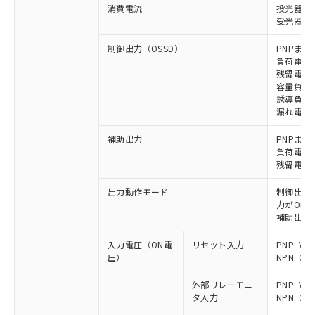
消費電流
投光器: 1
受光器: 1
制御出力（OSSD）
PNPまた
負荷電流 
残留電圧 
容量負荷 
誘導負荷 
漏れ電流 P
補助出力
PNPまた
負荷電流 
残留電圧 
出力動作モード
制御出力:
力がON)
補助出力:
入力電圧（ON電
リセット入力
PNP: V
圧）
NPN: 0
外部リレーモニ
PNP: V
タ入力
NPN: 0