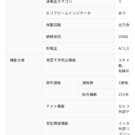
過電圧カテゴリ
Ⅱ
エリアビームインジケータ
あり
保護回路
出力負荷
絶縁抵抗
20MΩ以上
耐電圧
AC1,000
機能仕様
相互干渉防止機能
スキャン
能。
有線同期
直列連結
連結数
3連結ま
※1 対応状況
総光軸数
255光軸
対応済み：EU RoHS指令（10物質）の
非含有に対応した製品が提供可能な商品で
テスト機能
セルフテ
す。
外部テス
対応予定：EU RoHS指令（10物質）の非含
ご利用条件
有に対応した製品に切り替える予定のある
安全関連機能
インター
外部リレー
商品です。
プリリセ