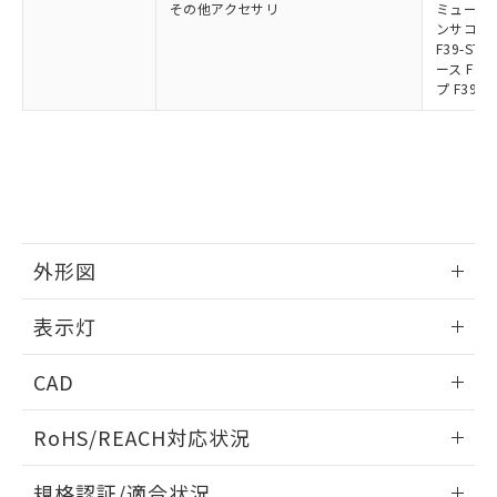
その他アクセサリ
ミューティ
ンサコネク
F39-S
ース F39
プ F39-
外形図
情報更新：2024/12/24
表示灯
背面取り付け時
情報更新：2024/12/24
CAD
標準金具（中間金具兼用）（形F39-LSGF）を取り付ける場
合:
投光器
ログイン/会員登録いただくと、CADデータをダウンロー
RoHS/REACH対応状況
ドすることができます。
情報更新：2026/7/29
規格認証/適合状況