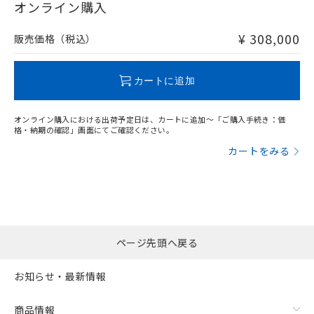
在庫等で未対応品が混在する可能性があります。
オンライン購入
非含有品が必要な際は、弊社営業部門もしくは販売店へお
問い合わせください。
¥ 308,000
販売価格（税込）
フリーロケーション金具（中間金具兼用）（形F39-LSGA）を
取り付ける場合:
この製品のRoHS/REACH対応状況ページへ
カートに追加
オンライン購入における出荷予定日は、カートに追加～「ご購入手続き：価
格・納期の確認」画面にてご確認ください。
カートをみる
ページ先頭へ戻る
お知らせ・最新情報
商品情報