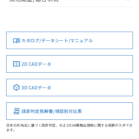
ログイン/会員登録
EU RoHS
注意事項・凡例
UL認証
CSA認証
CEマーキング
Yes
Yes
Yes
対応状況
対応予定月
※1
※2
ダウンロードデータをご利用いただく前に、以下を必ずお読
みください。
カタログ/データシート/マニュアル
対応済み
ソフトウェアの使用条件
LR型式承認
DNV型式承認
BV型式承認
KR型式承
（イギリス
（ノルウェー
（フランス
（韓国
船舶規格）
船舶規格）
船舶規格）
船舶規格
中国 RoHS
注意事項・凡例
2D CADデータ
No
No
No
No
中国 RoHS表
※1 ※2
3D CADデータ
この製品の規格認証/適合状況ページへ
Pb
Hg
Cd
Cr(VI)
その他の認証はこちらのページからご検索ください
該非判定見解書/項目別対比表
X
O
O
O
受光器
日本の外為法に基づく該非判定、およびEAR再輸出規制に関する見解が入手でき
ます。
"対応済み"や非含有の記載がされた商品であっても、流通