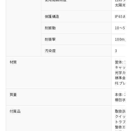
いては、お客様のお取引先、ま
図的な使用がないことを確認しています。
点は「
販売ネットワーク
」をご確認
※2 環境保護使用期限
太陽光: 受
使用いたしません。
たはお客様担当のオムロン制御
ください。
当社は、貴社製品を第三者に販売する
機器販売店・当社販売員にご確
在庫状況および標準価格結果を当社の
保護構造
IP65および
※2 対応予定月
「ｅ」：有害物質（10物質）のすべてが基
場合は、上記1、2および3の内容を当
認ください)
事前の承諾なく第三者に漏洩または開
準値以下であることを示します。
該第三者に通知します。また当社は、
示しないようお願いします。
耐振動
10～55
部品在庫の切り替え状況などにより、予定
「10」：通常の使用状況下において有害物
販売先および販売に係わる関係者が違
マイパーツ機能（部品リスト作成サー
空
受注生産機種、また在庫状況の
月が前後することがあります。
質が外部に漏えいし、環境に深刻な影響を
法に輸出するおそれがある場合は、取
ビス）をご利用いただくには、I-Web
白
情報を公開していない機種
2
耐衝撃
100m/s
及ぼさない年数を意味します。
り引きをいたしません。
メンバーズにご登録されている必要が
「－」：未確認です。当社販売部門へお問
あります。
汚染度
3
い合わせください。
お客様が当ウェブサイト上で当社にご
※3 非含有証明書ダウンロード
材質
筐体: ア
登録された部品リストについて、当社
キャップ:
および当社の共同利用者が、当社の製
下記の非含有証明書をダウンロードするこ
光学カバー
品・サービスに関するお客様との取
標準金具（
とができます。
合意する
キャンセル
引・商談に必要な範囲で利用すること
FEプレー
をご了承ください。
EU RoHS指令（10物質）の非含有証明書
※当社の共同利用者とは、
"個人情報
質量
本体: 2kg
51物質の非含有証明書（当社基準）
の共同利用に関して"
の「1.共同利
梱包状態: 
※本証明書は発行日時点で非含有を証明す
用者の範囲」に記載されている法人を
るもので、過去に遡って非含有を証明する
付属品
取扱説明
指します。
ものではありません。
クイックイ
また、RoHS指令のフタル酸エステル類４
トラブル
警告エリ
物質の対応では、対応完了までの期間は出