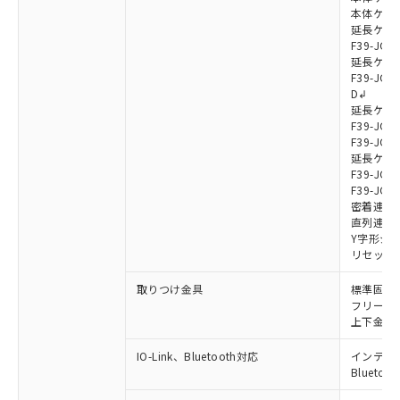
本体ケーブル
延長ケーブ
F39-JG7
延長ケーブ
F39-JG7
D↲
延長ケーブ
F39-JG1
F39-JG1
延長ケーブ
F39-JG1
F39-JG1
密着連結ケー
直列連結ケ
Y字形ジョ
リセットス
取りつけ金具
標準固定金具
フリーロケ
上下金具: F
IO-Link、Bluetooth対応
インテリジェ
Blueto