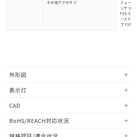
その他アクセサリ
ミューティ
ンサコネク
F39-S
ース F39
プ F39-
外形図
情報更新：2024/12/24
表示灯
背面取り付け時
情報更新：2024/12/24
CAD
標準金具（中間金具兼用）（形F39-LSGF）を取り付ける場
合:
投光器
ログイン/会員登録いただくと、CADデータをダウンロー
RoHS/REACH対応状況
ドすることができます。
情報更新：2026/7/29
規格認証/適合状況