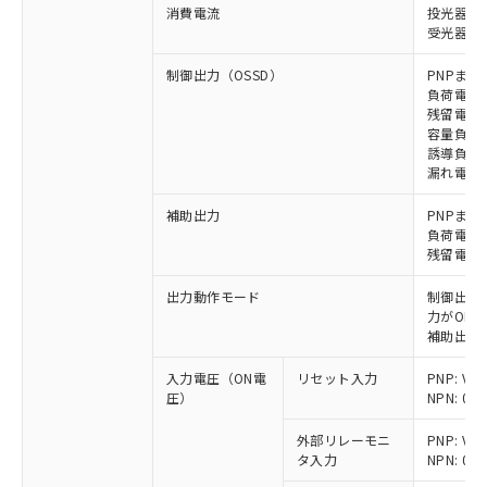
消費電流
投光器: 1
受光器: 1
制御出力（OSSD）
PNPまた
負荷電流 
残留電圧 
容量負荷 
誘導負荷 
漏れ電流 P
補助出力
PNPまた
負荷電流 
残留電圧 
出力動作モード
制御出力:
力がON)
補助出力:
入力電圧（ON電
リセット入力
PNP: V
圧）
NPN: 0
外部リレーモニ
PNP: V
タ入力
NPN: 0