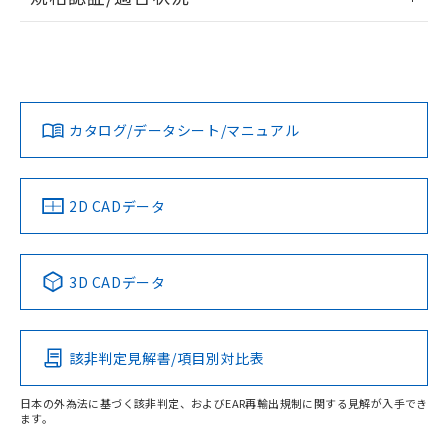
ログイン/会員登録
EU RoHS
注意事項・凡例
UL認証
CSA認証
CEマーキング
Yes
Yes
Yes
対応状況
対応予定月
※1
※2
ダウンロードデータをご利用いただく前に、以下を必ずお読
みください。
カタログ/データシート/マニュアル
対応済み
ソフトウェアの使用条件
LR型式承認
DNV型式承認
BV型式承認
KR型式承
（イギリス
（ノルウェー
（フランス
（韓国
船舶規格）
船舶規格）
船舶規格）
船舶規格
中国 RoHS
注意事項・凡例
2D CADデータ
No
No
No
No
中国 RoHS表
※1 ※2
3D CADデータ
この製品の規格認証/適合状況ページへ
Pb
Hg
Cd
Cr(VI)
その他の認証はこちらのページからご検索ください
該非判定見解書/項目別対比表
X
O
O
O
受光器
日本の外為法に基づく該非判定、およびEAR再輸出規制に関する見解が入手でき
ます。
"対応済み"や非含有の記載がされた商品であっても、流通