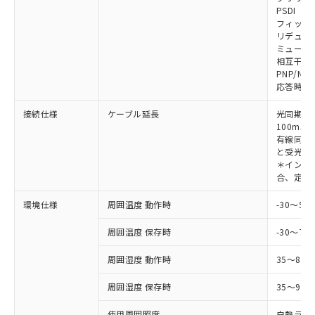
対応予定なし：EU RoHS指令（10物質）の
PSDI
以下の条件をお読みいただき、同意のうえ
非含有に非対応の商品で、対応品を出す予
フィック
ご利用ください。
定はありません。
リデュー
調査・確認中：EU RoHS指令（10物質）の
ミューテ
本サービスは、当社制御機器事業取扱
※1 中国RoHS○×表
非含有の対応状況を調査中または確認中の
相互干渉
商品の当社在庫状況および標準価格
PNP/NP
商品です。
(税抜)を提供させていただくもので
応答時間
「○」：最大均質材料含有率が中国RoHSの
非該当品：ライセンス料など無形物で、有
す。
基準値以下であることを示します。
害物質有無と関係のない商品です。
当社制御機器事業取扱商品の中には、
接続仕様
ケーブル延長
光同期時
「×」：最大均質材料含有率が中国RoHSの
仕入先様の事情により、非含有部品として
本サービスの対象外となる商品もある
100m以
基準値を超えていることを示します。
いたものが、含有品と判明した場合などや
当社は、これら貴社製品のうち、外国
有線同期
ことをご了承ください。
「－」：未確認です。当社販売部門へお問
むを得ず変更することがあります。
為替および外国貿易法に定める商品
と受光器
在庫状況および標準価格照会結果は、
い合わせください。
＊インテリ
（以下｢規制貨物等」という）を輸出
記載している更新日時点での社内デー
合、定格電
*EU RoHS指令（10物質）：
または国外への提供する場合は、日本
記
タに基づき作成されるものであり、閲
説明
鉛(Pb) 1000ppm以下、 水銀(Hg) 1000ppm以下、 カド
*中国RoHS10物質の基準値 (GB/T26572)：
国政府の輸出許可(または役務取引許
号
覧された時点での実際の在庫および標
ミウム(Cd) 100ppm以下、
Pb(鉛) :1000ppm、 Hg(水銀) : 1000ppm、 Cd(カドミウ
環境仕様
周囲温度 動作時
-30～5
可)を取得するなどの必要な手続きを
六価クロム(Cr(Ⅵ)) 1000ppm以下、ポリ臭化ビフェニル
ム) : 100ppm、
準価格とは異なる場合があることをご
類(PBB) 1000ppm以下、ポリ臭化ジフェニルエーテル類
Cr(Ⅵ)(六価クロム) : 1000ppm、 PBBs(ポリ臭化ビフェ
とります。
了承ください。
(PBDE) 1000ppm以下、フタル酸ビス(2-エチルヘキシ
周囲温度 保存時
-30～70
○
一定数以上の在庫あり
ニル類) : 1000ppm、 PBDEs(ポリ臭化ジフェニルエーテ
当社は規制貨物を破棄する場合は、完
ル) (DEHP)(別名：DOP) 1000ppm以下、フタル酸ブチ
正式な納期状況および標準価格はお客
ル類) : 1000ppm、
ルベンジル（BBP） 1000ppm以下、フタル酸ジブチル
全に破砕するなど、違法に輸出されな
DBP(フタル酸ジブチル) : 1000ppm、 DIBP(フタル酸ジ
様のお取引先、またはお客様担当のオ
周囲湿度 動作時
35～85
（DBP） 1000ppm以下、フタル酸ジイソブチル
イソブチル) : 1000ppm、 BBP(フタル酸ブチルベンジ
△
一定数には満たないが在庫あり
いよう必要な手段を講じます。
ムロン制御機器販売店・当社販売員に
(DIBP) 1000ppm以下
ル) : 1000ppm、
当社は貴社製品を、核兵器、ミサイ
但し、RoHS指令で産業用監視および制御機器に対する
DEHP(フタル酸ビス(2-エチルヘキシル)) : 1000ppm
周囲湿度 保存時
35～95%
ご相談ください。
適用除外項目は除く。
ル、化学兵器、生物兵器またはその他
－
在庫なし(最新の在庫状況につ
オムロン制御機器販売店や当社販売拠
フタル酸エステル類の４物質については閾値を超える意
武器並びにこれらの製造装置等に一切
使用周囲照度
白熱ランプ