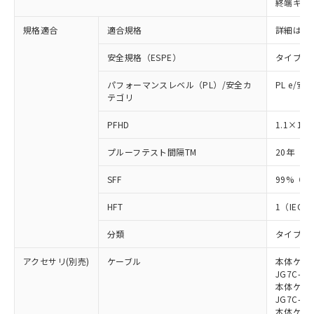
終端キャ
荷製品に未対応品が混在することから備考
欄に対応日を記載しておりました。
規格適合
適合規格
詳細はカ
既に当社にて対応品への在庫切替を完了
していることから、特段のことがない限
安全規格（ESPE）
タイプ4
り、2022年1月12日より割愛しておりま
す。
パフォーマンスレベル（PL）/安全カ
PL e/安
テゴリ
-8
PFHD
1.1×10
プルーフテスト間隔TM
20年（IE
SFF
99%（IE
HFT
1（IEC 6
分類
タイプB（I
アクセサリ(別売)
ケーブル
本体ケーブ
JG7C-L、
本体ケーブ
JG7C-D、
本体ケーブ