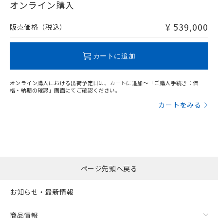
在庫等で未対応品が混在する可能性があります。
オンライン購入
非含有品が必要な際は、弊社営業部門もしくは販売店へお
問い合わせください。
¥ 539,000
販売価格（税込）
フリーロケーション金具（中間金具兼用）（形F39-LSGA）を
取り付ける場合:
この製品のRoHS/REACH対応状況ページへ
カートに追加
オンライン購入における出荷予定日は、カートに追加～「ご購入手続き：価
格・納期の確認」画面にてご確認ください。
カートをみる
ページ先頭へ戻る
お知らせ・最新情報
商品情報