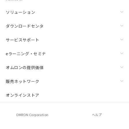
ソリューション
ダウンロードセンタ
サービスサポート
eラーニング・セミナ
オムロンの提供価値
上下金具（横穴2丸穴1）（形F39-LSGTB-SJ）と標準金具
（中間金具兼用）（形F39-LSGF）を取り付ける場合:
販売ネットワーク
オンラインストア
OMRON Corporation
ヘルプ