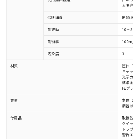
いては、お客様のお取引先、ま
図的な使用がないことを確認しています。
点は「
販売ネットワーク
」をご確認
※2 環境保護使用期限
太陽光: 受
使用いたしません。
たはお客様担当のオムロン制御
ください。
当社は、貴社製品を第三者に販売する
機器販売店・当社販売員にご確
在庫状況および標準価格結果を当社の
保護構造
IP65および
※2 対応予定月
「ｅ」：有害物質（10物質）のすべてが基
場合は、上記1、2および3の内容を当
認ください)
事前の承諾なく第三者に漏洩または開
準値以下であることを示します。
該第三者に通知します。また当社は、
示しないようお願いします。
耐振動
10～55
部品在庫の切り替え状況などにより、予定
「10」：通常の使用状況下において有害物
販売先および販売に係わる関係者が違
マイパーツ機能（部品リスト作成サー
空
受注生産機種、また在庫状況の
月が前後することがあります。
質が外部に漏えいし、環境に深刻な影響を
法に輸出するおそれがある場合は、取
ビス）をご利用いただくには、I-Web
白
情報を公開していない機種
2
耐衝撃
100m/s
及ぼさない年数を意味します。
り引きをいたしません。
メンバーズにご登録されている必要が
「－」：未確認です。当社販売部門へお問
あります。
汚染度
3
い合わせください。
お客様が当ウェブサイト上で当社にご
※3 非含有証明書ダウンロード
材質
筐体: ア
登録された部品リストについて、当社
キャップ:
および当社の共同利用者が、当社の製
下記の非含有証明書をダウンロードするこ
光学カバー
品・サービスに関するお客様との取
標準金具（
とができます。
合意する
キャンセル
引・商談に必要な範囲で利用すること
FEプレー
をご了承ください。
EU RoHS指令（10物質）の非含有証明書
※当社の共同利用者とは、
"個人情報
質量
本体: 1.9
51物質の非含有証明書（当社基準）
の共同利用に関して"
の「1.共同利
梱包状態: 
※本証明書は発行日時点で非含有を証明す
用者の範囲」に記載されている法人を
るもので、過去に遡って非含有を証明する
付属品
取扱説明
指します。
ものではありません。
クイックイ
また、RoHS指令のフタル酸エステル類４
トラブル
警告エリ
物質の対応では、対応完了までの期間は出