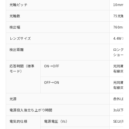
光軸ピッチ
10mm
光軸数
75光軸
検出幅
760mm
レンズサイズ
4.4W×3
検出距離
ロングモード
ショートモー
応答時間（標準
ON→OFF
光同期: 
モード）
有線同期: 
OFF→ON
光同期: 6
有線同期: 
光源
赤外LED 
電源投入後立ち上がり時間
3s以下
電気的仕様
電源電圧（Vs）
SELV/P