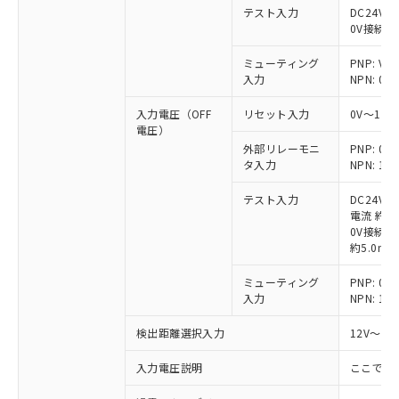
テスト入力
DC24V接
0V接続時
ミューティング
PNP: V
入力
NPN: 0
入力電圧（OFF
リセット入力
0V～1/
電圧）
外部リレーモニ
PNP: 
タ入力
NPN: 
テスト入力
DC24V
電流 約6.
0V接続時
約5.0mA
ミューティング
PNP: 
入力
NPN: 
検出距離選択入力
12V～V
入力電圧説明
ここでの