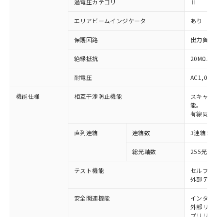
過電圧カテゴリ
Ⅱ
エリアビームインジケータ
あり
保護回路
出力負荷
絶縁抵抗
20MΩ以上
耐電圧
AC1,000
機能仕様
相互干渉防止機能
スキャン
能。
有線同期
直列連結
連結数
3連結ま
※1 対応状況
総光軸数
255光軸
対応済み：EU RoHS指令（10物質）の
非含有に対応した製品が提供可能な商品で
テスト機能
セルフテ
す。
外部テス
対応予定：EU RoHS指令（10物質）の非含
ご利用条件
有に対応した製品に切り替える予定のある
安全関連機能
インター
外部リレー
商品です。
プリリセ