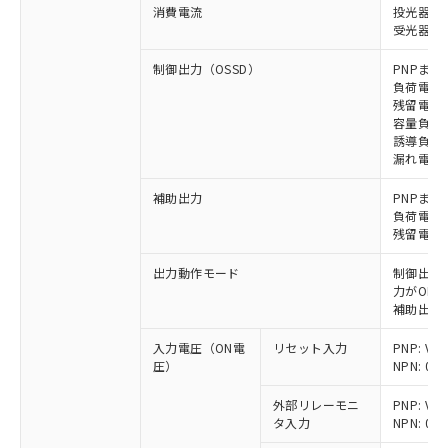
消費電流
投光器: 
受光器: 1
制御出力（OSSD）
PNPまた
負荷電流 
残留電圧 
容量負荷 
誘導負荷 
漏れ電流 P
補助出力
PNPまた
負荷電流 
残留電圧 
出力動作モード
制御出力:
力がON)
補助出力:
入力電圧（ON電
リセット入力
PNP: V
圧）
NPN: 0
外部リレーモニ
PNP: V
タ入力
NPN: 0