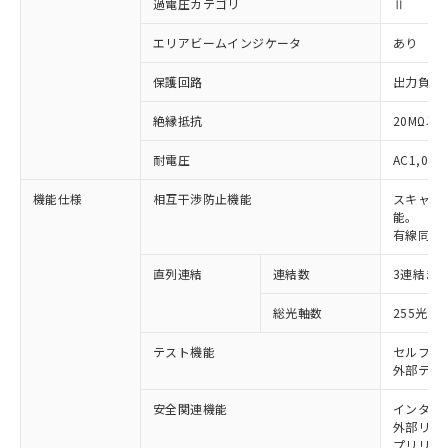
過電圧カテゴリ
Ⅱ
エリアビームインジケータ
あり
保護回路
出力負荷
絶縁抵抗
20MΩ以上
耐電圧
AC1,000
機能仕様
相互干渉防止機能
スキャン
能。
有線同期
直列連結
連結数
3連結ま
※1 対応状況
総光軸数
255光軸
対応済み：EU RoHS指令（10物質）の
非含有に対応した製品が提供可能な商品で
テスト機能
セルフテ
す。
外部テス
対応予定：EU RoHS指令（10物質）の非含
ご利用条件
有に対応した製品に切り替える予定のある
安全関連機能
インター
外部リレー
商品です。
プリリセ