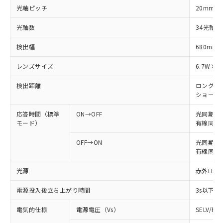
光軸ピッチ
20mm
光軸数
34光軸
検出幅
680mm
レンズサイズ
6.7W×4
検出距離
ロングモード
ショートモー
応答時間（標準
ON→OFF
光同期: 
モード）
有線同期: 
OFF→ON
光同期: 4
有線同期: 
光源
赤外LED 
電源投入後立ち上がり時間
3s以下
電気的仕様
電源電圧（Vs）
SELV/P