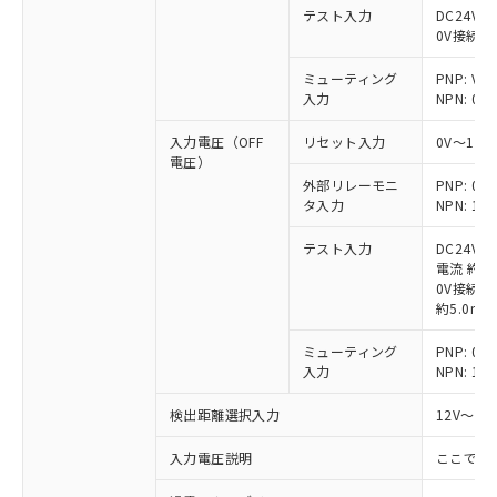
テスト入力
DC24V接
0V接続時
ミューティング
PNP: V
入力
NPN: 0
入力電圧（OFF
リセット入力
0V～1/
電圧）
外部リレーモニ
PNP: 
タ入力
NPN: 
テスト入力
DC24V
電流 約6.
0V接続時
約5.0mA
ミューティング
PNP: 
入力
NPN: 
検出距離選択入力
12V～V
入力電圧説明
ここでの