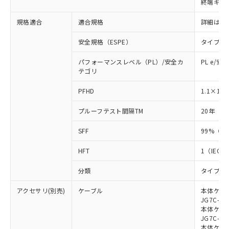
終端キャ
荷製品に未対応品が混在することから備考
欄に対応日を記載しておりました。
規格適合
適合規格
詳細はカ
既に当社にて対応品への在庫切替を完了
していることから、特段のことがない限
安全規格（ESPE）
タイプ4
り、2022年1月12日より割愛しておりま
す。
パフォーマンスレベル（PL）/安全カ
PL e/安
テゴリ
-8
PFHD
1.1×10
プルーフテスト間隔TM
20年（IE
SFF
99%（IE
HFT
1（IEC 6
分類
タイプB（I
アクセサリ(別売)
ケーブル
本体ケーブ
JG7C-L、
本体ケーブ
JG7C-D、
本体ケーブ