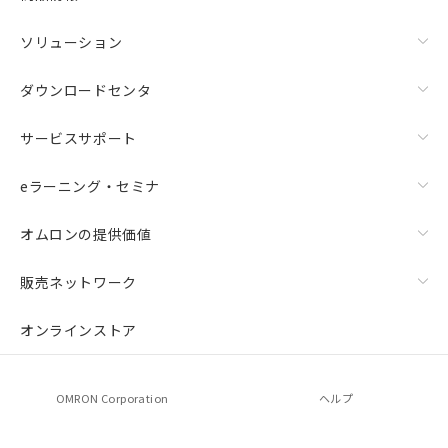
ソリューション
ダウンロードセンタ
サービスサポート
eラーニング・セミナ
オムロンの提供価値
上下金具（横穴2丸穴1）（形F39-LSGTB-SJ）と標準金具
（中間金具兼用）（形F39-LSGF）を取り付ける場合:
販売ネットワーク
オンラインストア
OMRON Corporation
ヘルプ