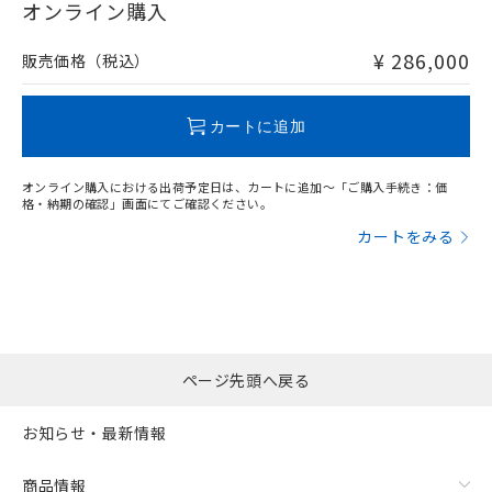
在庫等で未対応品が混在する可能性があります。
オンライン購入
非含有品が必要な際は、弊社営業部門もしくは販売店へお
問い合わせください。
¥ 286,000
販売価格（税込）
フリーロケーション金具（中間金具兼用）（形F39-LSGA）を
取り付ける場合:
この製品のRoHS/REACH対応状況ページへ
カートに追加
オンライン購入における出荷予定日は、カートに追加～「ご購入手続き：価
格・納期の確認」画面にてご確認ください。
カートをみる
ページ先頭へ戻る
お知らせ・最新情報
商品情報