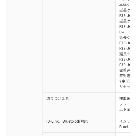
本体ケーブル
延長ケーブ
F39-JG7
延長ケーブ
F39-JG7
D↲
延長ケーブ
F39-JG1
F39-JG1
延長ケーブ
F39-JG1
F39-JG1
密着連結ケー
直列連結ケ
Y字形ジョ
リセットス
取りつけ金具
標準固定金具
フリーロケ
上下金具: F
IO-Link、Bluetooth対応
インテリジェ
Blueto