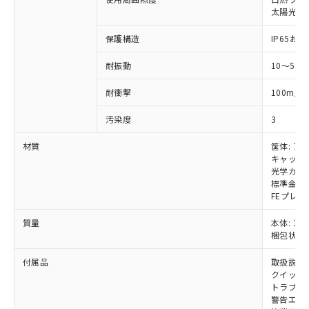
いては、お客様のお取引先、ま
図的な使用がないことを確認しています。
点は「
販売ネットワーク
」をご確認
※2 環境保護使用期限
太陽光: 受
使用いたしません。
たはお客様担当のオムロン制御
ください。
当社は、貴社製品を第三者に販売する
機器販売店・当社販売員にご確
在庫状況および標準価格結果を当社の
保護構造
IP65および
※2 対応予定月
「ｅ」：有害物質（10物質）のすべてが基
場合は、上記1、2および3の内容を当
認ください)
事前の承諾なく第三者に漏洩または開
準値以下であることを示します。
該第三者に通知します。また当社は、
示しないようお願いします。
耐振動
10～55
部品在庫の切り替え状況などにより、予定
「10」：通常の使用状況下において有害物
販売先および販売に係わる関係者が違
マイパーツ機能（部品リスト作成サー
空
受注生産機種、また在庫状況の
月が前後することがあります。
質が外部に漏えいし、環境に深刻な影響を
法に輸出するおそれがある場合は、取
ビス）をご利用いただくには、I-Web
白
情報を公開していない機種
2
耐衝撃
100m/s
及ぼさない年数を意味します。
り引きをいたしません。
メンバーズにご登録されている必要が
「－」：未確認です。当社販売部門へお問
あります。
汚染度
3
い合わせください。
お客様が当ウェブサイト上で当社にご
※3 非含有証明書ダウンロード
材質
筐体: ア
登録された部品リストについて、当社
キャップ:
および当社の共同利用者が、当社の製
下記の非含有証明書をダウンロードするこ
光学カバー
品・サービスに関するお客様との取
標準金具（
とができます。
合意する
キャンセル
引・商談に必要な範囲で利用すること
FEプレー
をご了承ください。
EU RoHS指令（10物質）の非含有証明書
※当社の共同利用者とは、
"個人情報
質量
本体: 1.7
51物質の非含有証明書（当社基準）
の共同利用に関して"
の「1.共同利
梱包状態: 
※本証明書は発行日時点で非含有を証明す
用者の範囲」に記載されている法人を
るもので、過去に遡って非含有を証明する
付属品
取扱説明
指します。
ものではありません。
クイックイ
また、RoHS指令のフタル酸エステル類４
トラブル
警告エリ
物質の対応では、対応完了までの期間は出