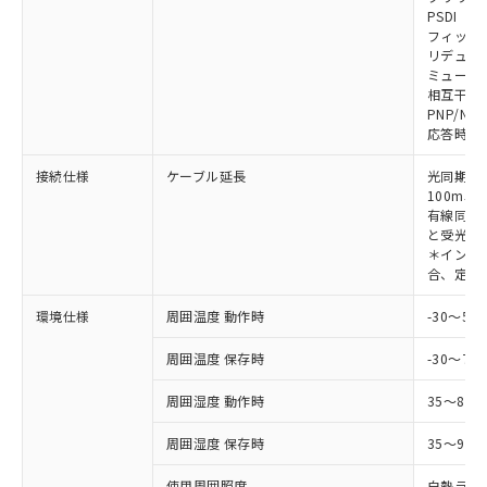
対応予定なし：EU RoHS指令（10物質）の
PSDI
以下の条件をお読みいただき、同意のうえ
非含有に非対応の商品で、対応品を出す予
フィック
ご利用ください。
定はありません。
リデュー
調査・確認中：EU RoHS指令（10物質）の
ミューテ
本サービスは、当社制御機器事業取扱
※1 中国RoHS○×表
非含有の対応状況を調査中または確認中の
相互干渉
商品の当社在庫状況および標準価格
PNP/NP
商品です。
(税抜)を提供させていただくもので
応答時間
「○」：最大均質材料含有率が中国RoHSの
非該当品：ライセンス料など無形物で、有
す。
基準値以下であることを示します。
害物質有無と関係のない商品です。
当社制御機器事業取扱商品の中には、
接続仕様
ケーブル延長
光同期時
「×」：最大均質材料含有率が中国RoHSの
仕入先様の事情により、非含有部品として
本サービスの対象外となる商品もある
100m以
基準値を超えていることを示します。
いたものが、含有品と判明した場合などや
当社は、これら貴社製品のうち、外国
有線同期
ことをご了承ください。
「－」：未確認です。当社販売部門へお問
むを得ず変更することがあります。
為替および外国貿易法に定める商品
と受光器
在庫状況および標準価格照会結果は、
い合わせください。
＊インテリ
（以下｢規制貨物等」という）を輸出
記載している更新日時点での社内デー
合、定格電
*EU RoHS指令（10物質）：
または国外への提供する場合は、日本
記
タに基づき作成されるものであり、閲
説明
鉛(Pb) 1000ppm以下、 水銀(Hg) 1000ppm以下、 カド
*中国RoHS10物質の基準値 (GB/T26572)：
国政府の輸出許可(または役務取引許
号
覧された時点での実際の在庫および標
ミウム(Cd) 100ppm以下、
Pb(鉛) :1000ppm、 Hg(水銀) : 1000ppm、 Cd(カドミウ
環境仕様
周囲温度 動作時
-30～5
可)を取得するなどの必要な手続きを
六価クロム(Cr(Ⅵ)) 1000ppm以下、ポリ臭化ビフェニル
ム) : 100ppm、
準価格とは異なる場合があることをご
類(PBB) 1000ppm以下、ポリ臭化ジフェニルエーテル類
Cr(Ⅵ)(六価クロム) : 1000ppm、 PBBs(ポリ臭化ビフェ
とります。
了承ください。
(PBDE) 1000ppm以下、フタル酸ビス(2-エチルヘキシ
周囲温度 保存時
-30～70
○
一定数以上の在庫あり
ニル類) : 1000ppm、 PBDEs(ポリ臭化ジフェニルエーテ
当社は規制貨物を破棄する場合は、完
ル) (DEHP)(別名：DOP) 1000ppm以下、フタル酸ブチ
正式な納期状況および標準価格はお客
ル類) : 1000ppm、
ルベンジル（BBP） 1000ppm以下、フタル酸ジブチル
全に破砕するなど、違法に輸出されな
DBP(フタル酸ジブチル) : 1000ppm、 DIBP(フタル酸ジ
様のお取引先、またはお客様担当のオ
周囲湿度 動作時
35～85
（DBP） 1000ppm以下、フタル酸ジイソブチル
イソブチル) : 1000ppm、 BBP(フタル酸ブチルベンジ
△
一定数には満たないが在庫あり
いよう必要な手段を講じます。
ムロン制御機器販売店・当社販売員に
(DIBP) 1000ppm以下
ル) : 1000ppm、
当社は貴社製品を、核兵器、ミサイ
但し、RoHS指令で産業用監視および制御機器に対する
DEHP(フタル酸ビス(2-エチルヘキシル)) : 1000ppm
周囲湿度 保存時
35～95%
ご相談ください。
適用除外項目は除く。
ル、化学兵器、生物兵器またはその他
－
在庫なし(最新の在庫状況につ
オムロン制御機器販売店や当社販売拠
フタル酸エステル類の４物質については閾値を超える意
武器並びにこれらの製造装置等に一切
使用周囲照度
白熱ランプ