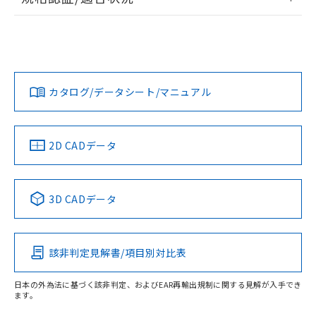
ログイン/会員登録
EU RoHS
注意事項・凡例
UL認証
CSA認証
CEマーキング
Yes
Yes
Yes
対応状況
対応予定月
※1
※2
ダウンロードデータをご利用いただく前に、以下を必ずお読
みください。
カタログ/データシート/マニュアル
対応済み
ソフトウェアの使用条件
LR型式承認
DNV型式承認
BV型式承認
KR型式承
（イギリス
（ノルウェー
（フランス
（韓国
船舶規格）
船舶規格）
船舶規格）
船舶規格
中国 RoHS
注意事項・凡例
2D CADデータ
No
No
No
No
中国 RoHS表
※1 ※2
3D CADデータ
この製品の規格認証/適合状況ページへ
Pb
Hg
Cd
Cr(VI)
その他の認証はこちらのページからご検索ください
該非判定見解書/項目別対比表
X
O
O
O
受光器
日本の外為法に基づく該非判定、およびEAR再輸出規制に関する見解が入手でき
ます。
"対応済み"や非含有の記載がされた商品であっても、流通