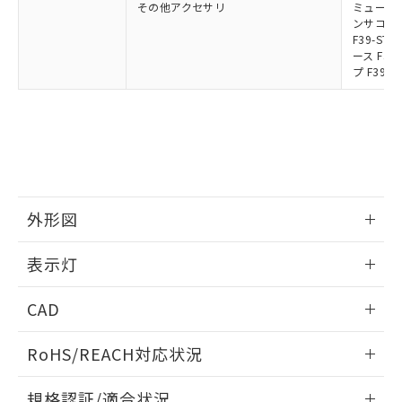
その他アクセサリ
ミューティ
ンサコネク
F39-S
ース F39
プ F39-
外形図
情報更新：2024/12/24
表示灯
背面取り付け時
情報更新：2024/12/24
CAD
標準金具（中間金具兼用）（形F39-LSGF）を取り付ける場
合:
投光器
ログイン/会員登録いただくと、CADデータをダウンロー
RoHS/REACH対応状況
ドすることができます。
情報更新：2026/7/29
規格認証/適合状況