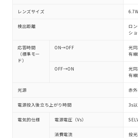
レンズサイズ
6.7
検出距離
ロング
ショ
応答時間
ON→OFF
光同
（標準モー
有線
ド）
OFF→ON
光同期
有線
光源
赤外L
電源投入後立ち上がり時間
3s
電気的仕様
電源電圧（Vs）
SEL
消費電流
投光