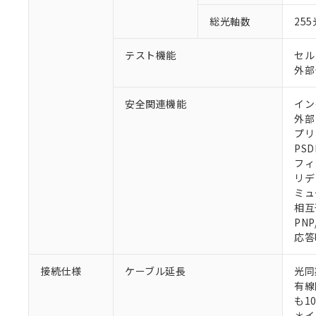
総光軸数
25
テスト機能
セル
外部
安全関連機能
イン
外部
プリ
PSD
フィ
リデ
ミュ
相互
PN
応答
接続仕様
ケーブル延長
光同
有線
も1
＊イ