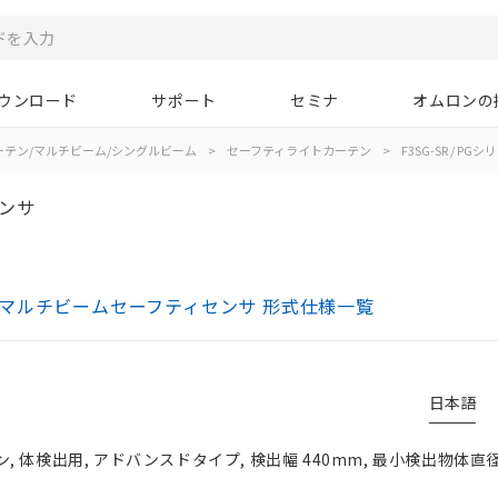
ウンロード
サポート
セミナ
オムロンの
ーテン/マルチビーム/シングルビーム
>
セーフティライトカーテン
>
F3SG-SR / PGシ
ンサ
テン/マルチビームセーフティセンサ 形式仕様一覧
日本語
 体検出用, アドバンスドタイプ, 検出幅 440mm, 最小検出物体直径 