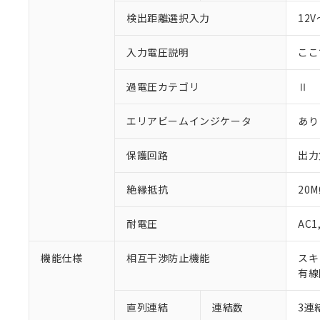
検出距離選択入力
12
入力電圧説明
ここ
過電圧カテゴリ
Ⅱ
エリアビームインジケータ
あり
保護回路
出力
絶縁抵抗
20
耐電圧
AC1
機能仕様
相互干渉防止機能
スキ
有線
直列連結
連結数
3連