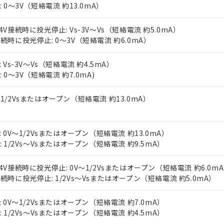
上の在庫あり
 1000ppm、 DIBP(フタル酸ジイソブチル) : 1000ppm、 BBP(フタル酸ブチルベンジル) :
N: 0～3V（短絡電流 約13.0mA）
品を、核兵器、ミサイル、化学兵器、生物兵器またはその他武器並
チルヘキシル)) : 1000ppm
況および標準価格はお客様のお取引先、またはお客様担当のオムロ
用いたしません。
ご相談ください。
は満たないが在庫あり
製品を第三者に販売する場合は、上記1、2および3の内容を当該第
24V接続時に投光停止: Vs-3V～Vs（短絡電流 約5.0mA）
機器販売店や当社販売拠点は「
販売ネットワーク
」をご確認くだ
販売先および販売に係わる関係者が違法に輸出するおそれがある場
接続時に投光停止: 0～3V（短絡電流 約6.0mA）
用期限
び標準価格結果を当社の事前の承諾なく第三者に漏洩または開示し
え状況などにより、予定月が前後することがあります。
(最新の在庫状況については、お客様のお取引先、またはお客様担当
（10物質）のすべてが基準値以下であることを示します。
店・当社販売員にご確認ください)
: Vs-3V～Vs（短絡電流 約4.5mA）
能（部品リスト作成サービス）をご利用いただくには、I-Webメン
使用状況下において有害物質が外部に漏えいし、環境に深刻な影響を
: 0～3V（短絡電流 約7.0mA)
あります。
機種、また在庫状況の情報を公開していない機種
ェブサイト上で当社にご登録された部品リストについて、当社およ
書ダウンロード
す。当社販売部門へお問い合わせください。
～1/2Vsまたはオープン（短絡電流 約13.0mA）
品・サービスに関するお客様との取引・商談に必要な範囲で利用す
合意する
キャンセル
書をダウンロードすることができます。
利用者とは、
"個人情報の共同利用に関して"
の「1.共同利用者の
します。
P: 0V～1/2Vsまたはオープン（短絡電流 約13.0mA）
10物質）の非含有証明書
N: 1/2Vs～Vsまたはオープン（短絡電流 約9.5mA）
明書（当社基準）
日時点で非含有を証明するもので、過去に遡って非含有を証明するも
令のフタル酸エステル類４物質の対応では、対応完了までの期間は出
24V接続時に投光停止: 0V～1/2Vsまたはオープン（短絡電流 約6.0m
備考欄に対応日を記載しておりました。
接続時に投光停止: 1/2Vs～Vsまたはオープン（短絡電流 約5.0mA）
品への在庫切替を完了していることから、特段のことがない限り、20
す。
P: 0V～1/2Vsまたはオープン（短絡電流 約7.0mA）
N: 1/2Vs～Vsまたはオープン（短絡電流 約4.5mA）