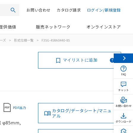
お問い合わせ
カタログ請求
ログイン/新規登録
検索
提供価値
販売ネットワーク
オンラインストア
リーズ
>
形式仕様一覧
>
F3SG-4SRA0440-85
マイリストに追加
FAQ
チャット
お問い合わせ
PDF出力
カタログ/データシート/マニュ
アル
φ85mm,
ダウンロード