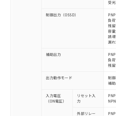
受光
制御出力（OSSD）
PN
負荷
残留
容量
誘導
※1 対応状況
漏れ電
対応済み：EU
対応予定：EU R
補助出力
PN
対応予定なし：EU
負荷
調査・確認中：EU
残留
ご利用条件
非該当品：ライセ
※1 中国RoHS
仕入先様の事情に
出力動作モード
制御
があります。
以下の条件をお読
補助
「○」：最大均質
「×」：最大均質
本サービスは
当社は、これ
*EU RoHS指令（10物
入力電圧
リセット入
PNP
「－」：未確認で
鉛(Pb) 1000ppm以下、
くものです。
う）を輸出ま
記
説明
六価クロム(Cr(Ⅵ)) 1
（ON電圧）
力
NP
当社制御機器
などの必要な
フタル酸ビス(2-エチルヘ
号
*中国RoHS10物質の基準値 
ル（DBP） 1000ppm
在庫状況およ
当社は規制貨
Pb(鉛) :1000ppm、 Hg
但し、RoHS指令で産
外部リレー
PNP
のであり、閲
ます。
Cr(Ⅵ)(六価クロム) : 
フタル酸エステル類の４