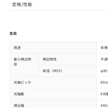
定格/性能
性能
用途
体検
最小検出物
検出物体
不透
体
直径（MOS）
φ8
光軸ピッチ
80
光軸数
6光
検出幅
44