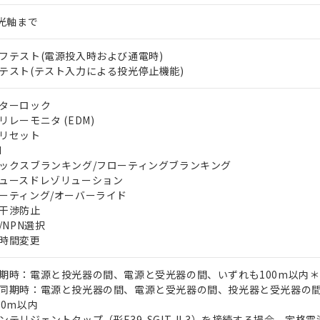
5光軸まで
フテスト(電源投入時および通電時)
テスト(テスト入力による投光停止機能)
ターロック
リレーモニタ (EDM)
リセット
I
ックスブランキング/フローティングブランキング
ュースドレゾリューション
ーティング/オーバーライド
干渉防止
P/NPN選択
時間変更
期時：電源と投光器の間、電源と受光器の間、いずれも100m以内＊
同期時：電源と投光器の間、電源と受光器の間、投光器と受光器の
00m以内
ンテリジェントタップ（形F39-SGIT-IL3）を接続する場合、定格