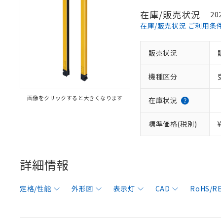
在庫/販売状況
20
在庫/販売状況 ご利用条
販売状況
機種区分
画像をクリックすると大きくなります
在庫状況
標準価格(税別)
詳細情報
定格/性能
外形図
表示灯
CAD
RoHS/