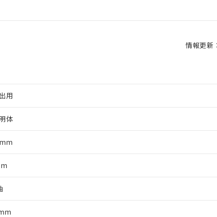
情報更新：2
出用
明体
5mm
mm
軸
0mm