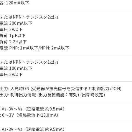
器: 120mA以下
PまたはNPNトランジスタ2出力
電流 300mA以下
電圧 2V以下
負荷 1µF以下
負荷 2.2H以下
流 PNP: 1mA以下/NPN: 2mA以下
 RoHS指令（10物質）の非含有に対応した製品が提供可能な商品です
oHS指令（10物質）の非含有に対応した製品に切り替える予定のある
PまたはNPNトランジスタ1出力
 RoHS指令（10物質）の非含有に非対応の商品で、対応品を出す予
電流 100mA以下
 RoHS指令（10物質）の非含有の対応状況を調査中または確認中の
電圧 2V以下
ンス料など無形物で、有害物質有無と関係のない商品です。
○×表
より、非含有部品としていたものが、含有品と判明した場合などやむ
出力: 入光時ON (受光器が投光信号を受信すると制御出力がON)
みいただき、同意のうえご利用ください。
出力: 制御出力情報 (出力反転機能：有効) (出荷時設定)
材料含有率が中国RoHSの基準値以下であることを示します。
材料含有率が中国RoHSの基準値を超えていることを示します。
、当社制御機器事業取扱商品の当社在庫状況および標準価格(税抜)
ら貴社製品のうち、外国為替および外国貿易法に定める商品（以下｢
質）：
: Vs-3V～Vs（短絡電流 約9.5mA）
す。当社販売部門へお問い合わせください。
 水銀(Hg) 1000ppm以下、 カドミウム(Cd) 100ppm以下、
たは国外への提供する場合は、日本国政府の輸出許可(または役務取
000ppm以下、ポリ臭化ビフェニル類(PBB) 1000ppm以下、ポリ臭化ジフェニルエーテル類(P
N: 0～3V（短絡電流 約13.0mA）
事業取扱商品の中には、本サービスの対象外となる商品もあること
手続きをとります。
キシル) (DEHP)(別名：DOP) 1000ppm以下、フタル酸ブチルベンジル（BBP） 100
(GB/T26572)：
以下、フタル酸ジイソブチル (DIBP) 1000ppm以下
び標準価格照会結果は、記載している更新日時点での社内データに
物を破棄する場合は、完全に破砕するなど、違法に輸出されないよ
(水銀) : 1000ppm、 Cd(カドミウム) : 100ppm、
業用監視および制御機器に対する適用除外項目は除く。
: Vs-3V～Vs（短絡電流 約9.5mA）
覧された時点での実際の在庫および標準価格とは異なる場合がある
1000ppm、 PBBs(ポリ臭化ビフェニル類) : 1000ppm、 PBDEs(ポリ臭化ジフェニルエーテル類
物質については閾値を超える意図的な使用がないことを確認しています。