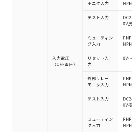
○
一定数以
モニタ入力
DBP(フタル酸ジブチル) :
NP
い。
当社は貴社製
DEHP(フタル酸ビス(2-エ
正式な納期状
置等に一切使
当社販売員に
※2 対応予定月
△
一定数に
当社は、貴社
テスト入力
DC
オムロン制御
また当社は、
0V
※2 環境保護使
在庫状況およ
部品在庫の切り替
たしません。
－
在庫なし
す。
「ｅ」：有害物質
機器販売
ミューティン
PNP
マイパーツ機
「10」：通常の
グ入力
NPN
ている必要が
味します。
空
受注生産
お客様が当ウ
※3 非含有証明
「－」：未確認で
白
入力電圧
リセット入
0V
が、当社の製
（OFF電圧）
力
さい。
下記の非含有証明
※当社の共同
いる法人を指
外部リレー
PN
EU RoHS指令（
モニタ入力
NP
51物質の非含有証
※本証明書は発行
また、RoHS指
テスト入力
DC
混在することから
0V
既に当社にて対応
り割愛しておりま
ミューティン
PN
グ入力
NP