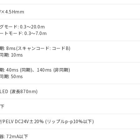
W×4.5Hmm
モード: 0.3～20.0m
ートモード: 0.3～7.0m
期: 8ms(スキャンコード: コードB)
同期: 10ms
: 40ms (同期)、140ms (非同期)
同期: 50ms
ED (波長870nm)
以下
V/PELV DC24V±20% (リップルp-p10%以下)
器: 72mA以下