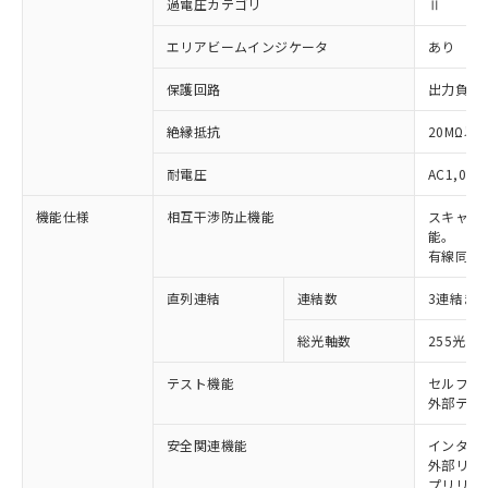
過電圧カテゴリ
Ⅱ
エリアビームインジケータ
あり
保護回路
出力負荷
絶縁抵抗
20MΩ以上
耐電圧
AC1,000
機能仕様
相互干渉防止機能
スキャン
能。
有線同期
直列連結
連結数
3連結ま
※1 対応状況
総光軸数
255光軸
対応済み：EU RoHS指令（10物質）の
非含有に対応した製品が提供可能な商品で
テスト機能
セルフテ
す。
外部テス
対応予定：EU RoHS指令（10物質）の非含
ご利用条件
有に対応した製品に切り替える予定のある
安全関連機能
インター
外部リレー
商品です。
プリリセ