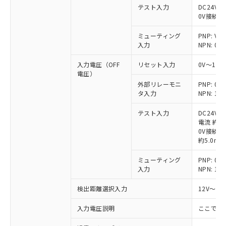
テスト入力
DC24V接
0V接続時
ミューティング
PNP: V
入力
NPN: 0
入力電圧（OFF
リセット入力
0V～1/
電圧）
外部リレーモニ
PNP: 
タ入力
NPN: 
テスト入力
DC24V
電流 約6.
0V接続時
約5.0mA
ミューティング
PNP: 
入力
NPN: 
検出距離選択入力
12V～V
入力電圧説明
ここでの