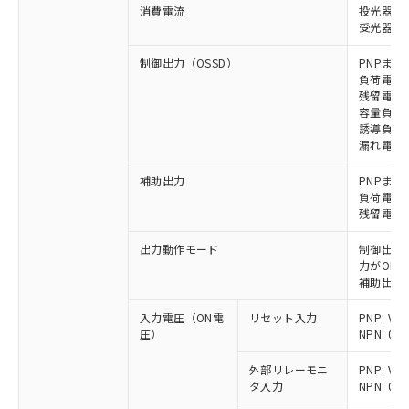
消費電流
投光器: 
受光器: 1
制御出力（OSSD）
PNPまた
負荷電流 
残留電圧 
容量負荷 
誘導負荷 
漏れ電流 P
補助出力
PNPまた
負荷電流 
残留電圧 
出力動作モード
制御出力:
力がON)
補助出力:
入力電圧（ON電
リセット入力
PNP: V
圧）
NPN: 0
外部リレーモニ
PNP: V
タ入力
NPN: 0