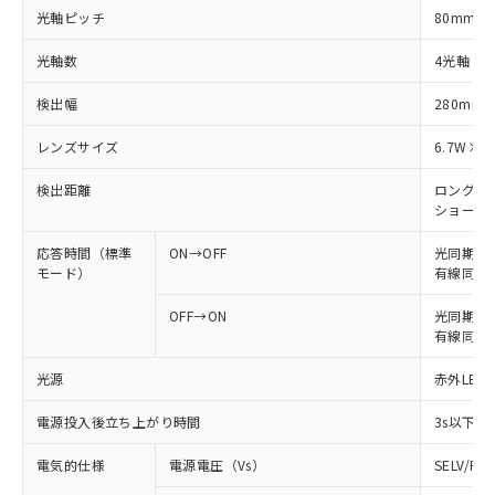
光軸ピッチ
80mm
光軸数
4光軸
検出幅
280mm
レンズサイズ
6.7W×4
検出距離
ロングモード
ショートモー
応答時間（標準
ON→OFF
光同期: 
モード）
有線同期: 
OFF→ON
光同期: 4
有線同期: 
光源
赤外LED 
電源投入後立ち上がり時間
3s以下
電気的仕様
電源電圧（Vs）
SELV/P