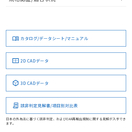
ログイン/会員登録
EU RoHS
注意事項・凡例
UL認証
CSA認証
CEマーキング
Yes
Yes
Yes
対応状況
対応予定月
※1
※2
ダウンロードデータをご利用いただく前に、以下を必ずお読
みください。
カタログ/データシート/マニュアル
対応済み
ソフトウェアの使用条件
LR型式承認
DNV型式承認
BV型式承認
KR型式承
（イギリス
（ノルウェー
（フランス
（韓国
船舶規格）
船舶規格）
船舶規格）
船舶規格
中国 RoHS
注意事項・凡例
2D CADデータ
No
No
No
No
中国 RoHS表
※1 ※2
3D CADデータ
この製品の規格認証/適合状況ページへ
Pb
Hg
Cd
Cr(VI)
その他の認証はこちらのページからご検索ください
該非判定見解書/項目別対比表
X
O
O
O
受光器
日本の外為法に基づく該非判定、およびEAR再輸出規制に関する見解が入手でき
ます。
"対応済み"や非含有の記載がされた商品であっても、流通