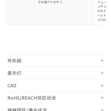
その他アクセサリ
ミューティ
ンサコネク
F39-S
ース F39
プ F39-
外形図
情報更新：2024/12/24
表示灯
背面取り付け時
情報更新：2024/12/24
CAD
標準金具（中間金具兼用）（形F39-LSGF）を取り付ける場
合:
投光器
ログイン/会員登録いただくと、CADデータをダウンロー
RoHS/REACH対応状況
ドすることができます。
情報更新：2026/7/29
規格認証/適合状況