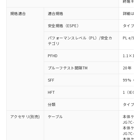
終端キャ
荷製品に未対応品が混在することから備考
欄に対応日を記載しておりました。
規格適合
適合規格
詳細はカ
既に当社にて対応品への在庫切替を完了
していることから、特段のことがない限
安全規格（ESPE）
タイプ4
り、2022年1月12日より割愛しておりま
す。
パフォーマンスレベル（PL）/安全カ
PL e/安
テゴリ
-8
PFHD
1.1×10
プルーフテスト間隔TM
20年（IE
SFF
99%（IE
HFT
1（IEC 6
分類
タイプB（I
アクセサリ(別売)
ケーブル
本体ケーブ
JG7C-L、
本体ケーブ
JG7C-D、
本体ケーブ