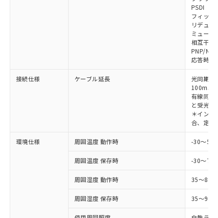
対応予定なし：EU RoHS指令（10物質）の
PSDI
以下の条件をお読みいただき、同意のうえ
非含有に非対応の商品で、対応品を出す予
フィック
ご利用ください。
定はありません。
リデュー
調査・確認中：EU RoHS指令（10物質）の
ミューテ
本サービスは、当社制御機器事業取扱
※1 中国RoHS○×表
非含有の対応状況を調査中または確認中の
相互干渉
商品の当社在庫状況および標準価格
PNP/NP
商品です。
(税抜)を提供させていただくもので
応答時間
「○」：最大均質材料含有率が中国RoHSの
非該当品：ライセンス料など無形物で、有
す。
基準値以下であることを示します。
害物質有無と関係のない商品です。
当社制御機器事業取扱商品の中には、
接続仕様
ケーブル延長
光同期時
「×」：最大均質材料含有率が中国RoHSの
仕入先様の事情により、非含有部品として
本サービスの対象外となる商品もある
100m以
基準値を超えていることを示します。
いたものが、含有品と判明した場合などや
当社は、これら貴社製品のうち、外国
有線同期
ことをご了承ください。
「－」：未確認です。当社販売部門へお問
むを得ず変更することがあります。
為替および外国貿易法に定める商品
と受光器
在庫状況および標準価格照会結果は、
い合わせください。
＊インテリ
（以下｢規制貨物等」という）を輸出
記載している更新日時点での社内デー
合、定格電
*EU RoHS指令（10物質）：
または国外への提供する場合は、日本
記
タに基づき作成されるものであり、閲
説明
鉛(Pb) 1000ppm以下、 水銀(Hg) 1000ppm以下、 カド
*中国RoHS10物質の基準値 (GB/T26572)：
国政府の輸出許可(または役務取引許
号
覧された時点での実際の在庫および標
ミウム(Cd) 100ppm以下、
Pb(鉛) :1000ppm、 Hg(水銀) : 1000ppm、 Cd(カドミウ
環境仕様
周囲温度 動作時
-30～5
可)を取得するなどの必要な手続きを
六価クロム(Cr(Ⅵ)) 1000ppm以下、ポリ臭化ビフェニル
ム) : 100ppm、
準価格とは異なる場合があることをご
類(PBB) 1000ppm以下、ポリ臭化ジフェニルエーテル類
Cr(Ⅵ)(六価クロム) : 1000ppm、 PBBs(ポリ臭化ビフェ
とります。
了承ください。
(PBDE) 1000ppm以下、フタル酸ビス(2-エチルヘキシ
周囲温度 保存時
-30～70
○
一定数以上の在庫あり
ニル類) : 1000ppm、 PBDEs(ポリ臭化ジフェニルエーテ
当社は規制貨物を破棄する場合は、完
ル) (DEHP)(別名：DOP) 1000ppm以下、フタル酸ブチ
正式な納期状況および標準価格はお客
ル類) : 1000ppm、
ルベンジル（BBP） 1000ppm以下、フタル酸ジブチル
全に破砕するなど、違法に輸出されな
DBP(フタル酸ジブチル) : 1000ppm、 DIBP(フタル酸ジ
様のお取引先、またはお客様担当のオ
周囲湿度 動作時
35～85
（DBP） 1000ppm以下、フタル酸ジイソブチル
イソブチル) : 1000ppm、 BBP(フタル酸ブチルベンジ
△
一定数には満たないが在庫あり
いよう必要な手段を講じます。
ムロン制御機器販売店・当社販売員に
(DIBP) 1000ppm以下
ル) : 1000ppm、
当社は貴社製品を、核兵器、ミサイ
但し、RoHS指令で産業用監視および制御機器に対する
DEHP(フタル酸ビス(2-エチルヘキシル)) : 1000ppm
周囲湿度 保存時
35～95%
ご相談ください。
適用除外項目は除く。
ル、化学兵器、生物兵器またはその他
－
在庫なし(最新の在庫状況につ
オムロン制御機器販売店や当社販売拠
フタル酸エステル類の４物質については閾値を超える意
武器並びにこれらの製造装置等に一切
使用周囲照度
白熱ランプ