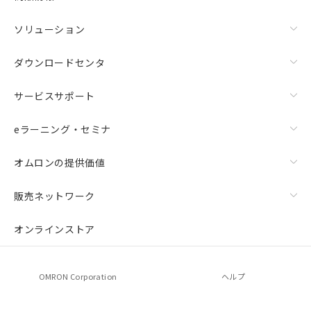
ソリューション
ダウンロードセンタ
サービスサポート
eラーニング・セミナ
オムロンの提供価値
上下金具（横穴2丸穴1）（形F39-LSGTB-SJ）と標準金具
（中間金具兼用）（形F39-LSGF）を取り付ける場合:
販売ネットワーク
オンラインストア
OMRON Corporation
ヘルプ