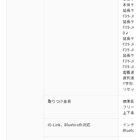
本体ケーブル
延長ケーブ
F39-JG7
延長ケーブ
F39-JG7
D↲
延長ケーブ
F39-JG1
F39-JG1
延長ケーブ
F39-JG1
F39-JG1
密着連結ケー
直列連結ケ
Y字形ジョ
リセットス
取りつけ金具
標準固定金具
フリーロケ
上下金具: F
IO-Link、Bluetooth対応
インテリジェ
Blueto