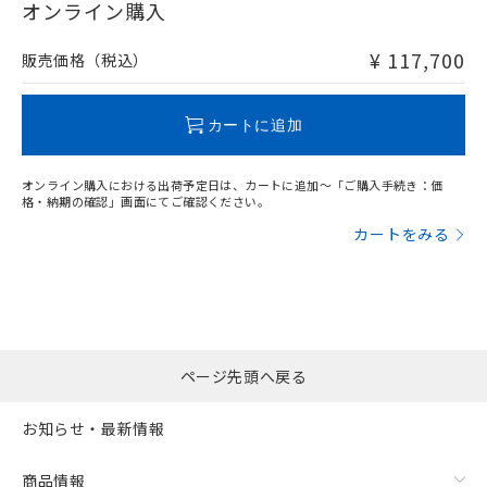
在庫等で未対応品が混在する可能性があります。
オンライン購入
非含有品が必要な際は、弊社営業部門もしくは販売店へお
問い合わせください。
¥ 117,700
販売価格（税込）
フリーロケーション金具（中間金具兼用）（形F39-LSGA）を
取り付ける場合:
この製品のRoHS/REACH対応状況ページへ
カートに追加
オンライン購入における出荷予定日は、カートに追加～「ご購入手続き：価
格・納期の確認」画面にてご確認ください。
カートをみる
ページ先頭へ戻る
お知らせ・最新情報
商品情報