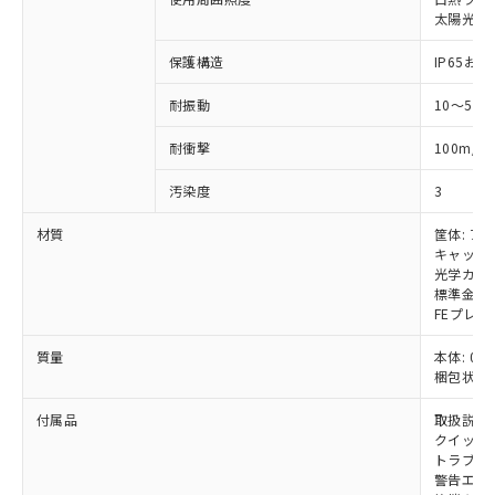
いては、お客様のお取引先、ま
図的な使用がないことを確認しています。
点は「
販売ネットワーク
」をご確認
※2 環境保護使用期限
太陽光: 受
使用いたしません。
たはお客様担当のオムロン制御
ください。
当社は、貴社製品を第三者に販売する
機器販売店・当社販売員にご確
在庫状況および標準価格結果を当社の
保護構造
IP65および
※2 対応予定月
「ｅ」：有害物質（10物質）のすべてが基
場合は、上記1、2および3の内容を当
認ください)
事前の承諾なく第三者に漏洩または開
準値以下であることを示します。
該第三者に通知します。また当社は、
示しないようお願いします。
耐振動
10～55
部品在庫の切り替え状況などにより、予定
「10」：通常の使用状況下において有害物
販売先および販売に係わる関係者が違
マイパーツ機能（部品リスト作成サー
空
受注生産機種、また在庫状況の
月が前後することがあります。
質が外部に漏えいし、環境に深刻な影響を
法に輸出するおそれがある場合は、取
ビス）をご利用いただくには、I-Web
白
情報を公開していない機種
2
耐衝撃
100m/s
及ぼさない年数を意味します。
り引きをいたしません。
メンバーズにご登録されている必要が
「－」：未確認です。当社販売部門へお問
あります。
汚染度
3
い合わせください。
お客様が当ウェブサイト上で当社にご
※3 非含有証明書ダウンロード
材質
筐体: ア
登録された部品リストについて、当社
キャップ:
および当社の共同利用者が、当社の製
下記の非含有証明書をダウンロードするこ
光学カバー
品・サービスに関するお客様との取
標準金具（
とができます。
合意する
キャンセル
引・商談に必要な範囲で利用すること
FEプレー
をご了承ください。
EU RoHS指令（10物質）の非含有証明書
※当社の共同利用者とは、
"個人情報
質量
本体: 0.7
51物質の非含有証明書（当社基準）
の共同利用に関して"
の「1.共同利
梱包状態: 
※本証明書は発行日時点で非含有を証明す
用者の範囲」に記載されている法人を
るもので、過去に遡って非含有を証明する
付属品
取扱説明
指します。
ものではありません。
クイックイ
また、RoHS指令のフタル酸エステル類４
トラブル
警告エリ
物質の対応では、対応完了までの期間は出