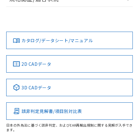
ログイン/会員登録
EU RoHS
注意事項・凡例
UL認証
CSA認証
CEマーキング
Yes
Yes
Yes
対応状況
対応予定月
※1
※2
ダウンロードデータをご利用いただく前に、以下を必ずお読
みください。
カタログ/データシート/マニュアル
対応済み
ソフトウェアの使用条件
LR型式承認
DNV型式承認
BV型式承認
KR型式承
（イギリス
（ノルウェー
（フランス
（韓国
船舶規格）
船舶規格）
船舶規格）
船舶規格
中国 RoHS
注意事項・凡例
2D CADデータ
No
No
No
No
中国 RoHS表
※1 ※2
3D CADデータ
この製品の規格認証/適合状況ページへ
Pb
Hg
Cd
Cr(VI)
その他の認証はこちらのページからご検索ください
該非判定見解書/項目別対比表
X
O
O
O
受光器
日本の外為法に基づく該非判定、およびEAR再輸出規制に関する見解が入手でき
ます。
"対応済み"や非含有の記載がされた商品であっても、流通