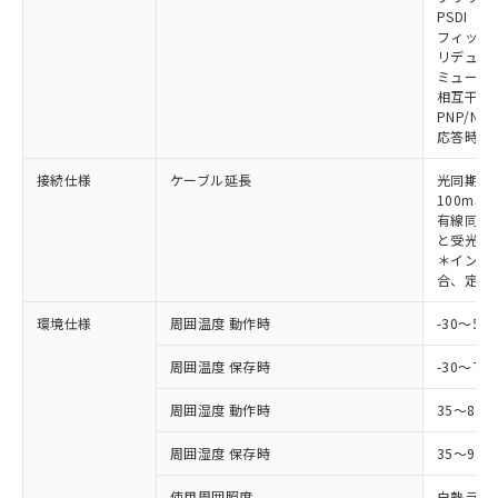
対応予定なし：EU RoHS指令（10物質）の
PSDI
以下の条件をお読みいただき、同意のうえ
非含有に非対応の商品で、対応品を出す予
フィック
ご利用ください。
定はありません。
リデュー
調査・確認中：EU RoHS指令（10物質）の
ミューテ
本サービスは、当社制御機器事業取扱
※1 中国RoHS○×表
非含有の対応状況を調査中または確認中の
相互干渉
商品の当社在庫状況および標準価格
PNP/NP
商品です。
(税抜)を提供させていただくもので
応答時間
「○」：最大均質材料含有率が中国RoHSの
非該当品：ライセンス料など無形物で、有
す。
基準値以下であることを示します。
害物質有無と関係のない商品です。
当社制御機器事業取扱商品の中には、
接続仕様
ケーブル延長
光同期時
「×」：最大均質材料含有率が中国RoHSの
仕入先様の事情により、非含有部品として
本サービスの対象外となる商品もある
100m以
基準値を超えていることを示します。
いたものが、含有品と判明した場合などや
当社は、これら貴社製品のうち、外国
有線同期
ことをご了承ください。
「－」：未確認です。当社販売部門へお問
むを得ず変更することがあります。
為替および外国貿易法に定める商品
と受光器
在庫状況および標準価格照会結果は、
い合わせください。
＊インテリ
（以下｢規制貨物等」という）を輸出
記載している更新日時点での社内デー
合、定格電
*EU RoHS指令（10物質）：
または国外への提供する場合は、日本
記
タに基づき作成されるものであり、閲
説明
鉛(Pb) 1000ppm以下、 水銀(Hg) 1000ppm以下、 カド
*中国RoHS10物質の基準値 (GB/T26572)：
国政府の輸出許可(または役務取引許
号
覧された時点での実際の在庫および標
ミウム(Cd) 100ppm以下、
Pb(鉛) :1000ppm、 Hg(水銀) : 1000ppm、 Cd(カドミウ
環境仕様
周囲温度 動作時
-30～5
可)を取得するなどの必要な手続きを
六価クロム(Cr(Ⅵ)) 1000ppm以下、ポリ臭化ビフェニル
ム) : 100ppm、
準価格とは異なる場合があることをご
類(PBB) 1000ppm以下、ポリ臭化ジフェニルエーテル類
Cr(Ⅵ)(六価クロム) : 1000ppm、 PBBs(ポリ臭化ビフェ
とります。
了承ください。
(PBDE) 1000ppm以下、フタル酸ビス(2-エチルヘキシ
周囲温度 保存時
-30～70
○
一定数以上の在庫あり
ニル類) : 1000ppm、 PBDEs(ポリ臭化ジフェニルエーテ
当社は規制貨物を破棄する場合は、完
ル) (DEHP)(別名：DOP) 1000ppm以下、フタル酸ブチ
正式な納期状況および標準価格はお客
ル類) : 1000ppm、
ルベンジル（BBP） 1000ppm以下、フタル酸ジブチル
全に破砕するなど、違法に輸出されな
DBP(フタル酸ジブチル) : 1000ppm、 DIBP(フタル酸ジ
様のお取引先、またはお客様担当のオ
周囲湿度 動作時
35～85
（DBP） 1000ppm以下、フタル酸ジイソブチル
イソブチル) : 1000ppm、 BBP(フタル酸ブチルベンジ
△
一定数には満たないが在庫あり
いよう必要な手段を講じます。
ムロン制御機器販売店・当社販売員に
(DIBP) 1000ppm以下
ル) : 1000ppm、
当社は貴社製品を、核兵器、ミサイ
但し、RoHS指令で産業用監視および制御機器に対する
DEHP(フタル酸ビス(2-エチルヘキシル)) : 1000ppm
周囲湿度 保存時
35～95%
ご相談ください。
適用除外項目は除く。
ル、化学兵器、生物兵器またはその他
－
在庫なし(最新の在庫状況につ
オムロン制御機器販売店や当社販売拠
フタル酸エステル類の４物質については閾値を超える意
武器並びにこれらの製造装置等に一切
使用周囲照度
白熱ランプ