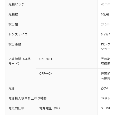
光軸ピッチ
40mm
光軸数
6光軸
検出幅
240mm
レンズサイズ
6.7W×4
検出距離
ロングモード
ショートモー
応答時間（標準
ON→OFF
光同期: 
モード）
有線同期: 
OFF→ON
光同期: 4
有線同期: 
光源
赤外LED 
電源投入後立ち上がり時間
3s以下
電気的仕様
電源電圧（Vs）
SELV/P