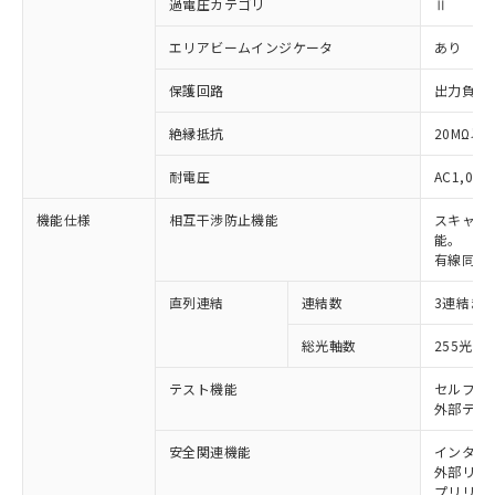
過電圧カテゴリ
Ⅱ
エリアビームインジケータ
あり
保護回路
出力負荷
絶縁抵抗
20MΩ以上
耐電圧
AC1,000
機能仕様
相互干渉防止機能
スキャン
能。
有線同期
直列連結
連結数
3連結ま
※1 対応状況
総光軸数
255光軸
対応済み：EU RoHS指令（10物質）の
非含有に対応した製品が提供可能な商品で
テスト機能
セルフテ
す。
外部テス
対応予定：EU RoHS指令（10物質）の非含
ご利用条件
有に対応した製品に切り替える予定のある
安全関連機能
インター
外部リレー
商品です。
プリリセ