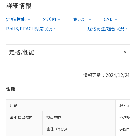
詳細情報
定格/性能
外形図
表示灯
CAD
RoHS/REACH対応状況
規格認証/適合状況
定格/性能
情報更新：2024/12/24
性能
用途
腕・足検
最小検出物体
検出物体
不透明体
直径（MOS）
φ45mm