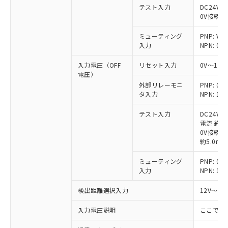
テスト入力
DC24V接
0V接続時
ミューティング
PNP: V
入力
NPN: 0
入力電圧（OFF
リセット入力
0V～1/
電圧）
外部リレーモニ
PNP: 
タ入力
NPN: 
テスト入力
DC24V
電流 約6.
0V接続時
約5.0mA
ミューティング
PNP: 
入力
NPN: 
検出距離選択入力
12V～V
入力電圧説明
ここでの