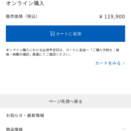
在庫等で未対応品が混在する可能性があります。
オンライン購入
非含有品が必要な際は、弊社営業部門もしくは販売店へお
問い合わせください。
¥ 119,900
販売価格（税込）
フリーロケーション金具（中間金具兼用）（形F39-LSGA）を
取り付ける場合:
この製品のRoHS/REACH対応状況ページへ
カートに追加
オンライン購入における出荷予定日は、カートに追加～「ご購入手続き：価
格・納期の確認」画面にてご確認ください。
カートをみる
ページ先頭へ戻る
お知らせ・最新情報
商品情報