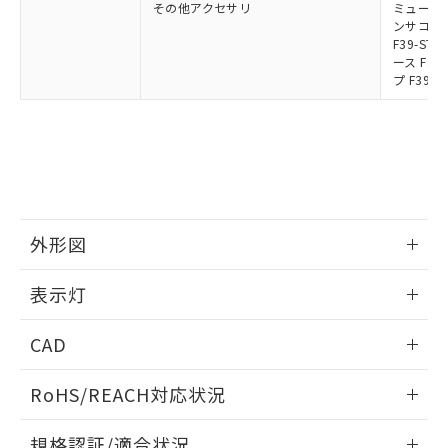
その他アクセサリ
ミューティ
ンサコネク
F39-S
ース F39
プ F39-
外形図
情報更新：2024/12/24
表示灯
背面取り付け時
情報更新：2024/12/24
CAD
標準金具（中間金具兼用）（形F39-LSGF）を取り付ける場
合:
投光器
ログイン/会員登録いただくと、CADデータをダウンロー
RoHS/REACH対応状況
ドすることができます。
情報更新：2026/7/29
規格認証/適合状況