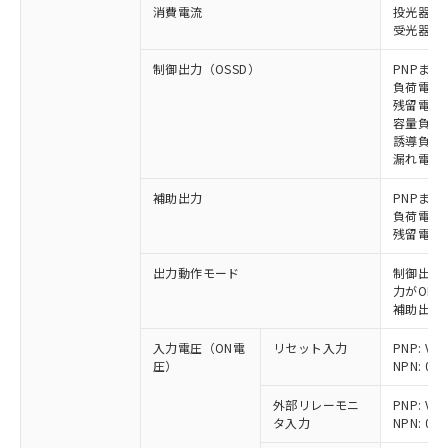
消費電流
投光器: 
受光器: 1
制御出力（OSSD）
PNPまた
負荷電流 
残留電圧 
容量負荷 
誘導負荷 
漏れ電流 P
補助出力
PNPまた
負荷電流 
残留電圧 
出力動作モード
制御出力:
力がON)
補助出力:
入力電圧（ON電
リセット入力
PNP: V
圧）
NPN: 0
外部リレーモニ
PNP: V
タ入力
NPN: 0