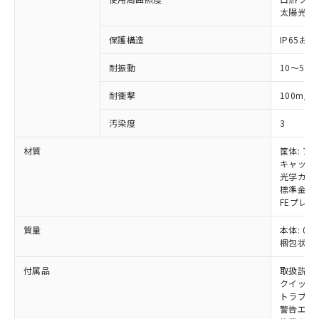
いては、お客様のお取引先、ま
図的な使用がないことを確認しています。
点は「
販売ネットワーク
」をご確認
※2 環境保護使用期限
太陽光: 受
使用いたしません。
たはお客様担当のオムロン制御
ください。
当社は、貴社製品を第三者に販売する
機器販売店・当社販売員にご確
在庫状況および標準価格結果を当社の
保護構造
IP65および
※2 対応予定月
「ｅ」：有害物質（10物質）のすべてが基
場合は、上記1、2および3の内容を当
認ください)
事前の承諾なく第三者に漏洩または開
準値以下であることを示します。
該第三者に通知します。また当社は、
示しないようお願いします。
耐振動
10～55
部品在庫の切り替え状況などにより、予定
「10」：通常の使用状況下において有害物
販売先および販売に係わる関係者が違
マイパーツ機能（部品リスト作成サー
空
受注生産機種、また在庫状況の
月が前後することがあります。
質が外部に漏えいし、環境に深刻な影響を
法に輸出するおそれがある場合は、取
ビス）をご利用いただくには、I-Web
白
情報を公開していない機種
2
耐衝撃
100m/s
及ぼさない年数を意味します。
り引きをいたしません。
メンバーズにご登録されている必要が
「－」：未確認です。当社販売部門へお問
あります。
汚染度
3
い合わせください。
お客様が当ウェブサイト上で当社にご
※3 非含有証明書ダウンロード
材質
筐体: ア
登録された部品リストについて、当社
キャップ:
および当社の共同利用者が、当社の製
下記の非含有証明書をダウンロードするこ
光学カバー
品・サービスに関するお客様との取
標準金具（
とができます。
合意する
キャンセル
引・商談に必要な範囲で利用すること
FEプレー
をご了承ください。
EU RoHS指令（10物質）の非含有証明書
※当社の共同利用者とは、
"個人情報
質量
本体: 0.6
51物質の非含有証明書（当社基準）
の共同利用に関して"
の「1.共同利
梱包状態: 
※本証明書は発行日時点で非含有を証明す
用者の範囲」に記載されている法人を
るもので、過去に遡って非含有を証明する
付属品
取扱説明
指します。
ものではありません。
クイックイ
また、RoHS指令のフタル酸エステル類４
トラブル
警告エリ
物質の対応では、対応完了までの期間は出