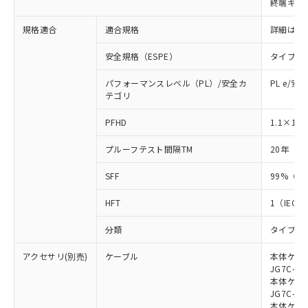
終端キャ
荷製品に未対応品が混在することから備考
欄に対応日を記載しておりました。
規格適合
適合規格
詳細はカ
既に当社にて対応品への在庫切替を完了
していることから、特段のことがない限
安全規格（ESPE）
タイプ4
り、2022年1月12日より割愛しておりま
す。
パフォーマンスレベル（PL）/安全カ
PL e/安
テゴリ
-8
PFHD
1.1×10
プルーフテスト間隔TM
20年（IE
SFF
99%（IE
HFT
1（IEC 6
分類
タイプB（I
アクセサリ(別売)
ケーブル
本体ケーブ
JG7C-L、
本体ケーブ
JG7C-D、
本体ケーブ