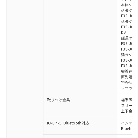
本体ケーブル
延長ケーブ
F39-JG7
延長ケーブ
F39-JG7
D↲
延長ケーブ
F39-JG1
F39-JG1
延長ケーブ
F39-JG1
F39-JG1
密着連結ケー
直列連結ケ
Y字形ジョ
リセットス
取りつけ金具
標準固定金具
フリーロケ
上下金具: F
IO-Link、Bluetooth対応
インテリジェ
Blueto