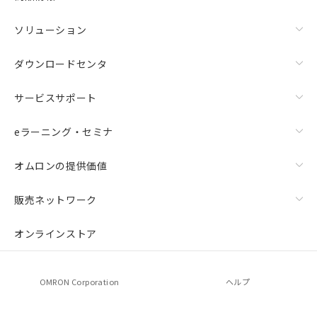
ソリューション
ダウンロードセンタ
サービスサポート
eラーニング・セミナ
オムロンの提供価値
上下金具（横穴2丸穴1）（形F39-LSGTB-SJ）と標準金具
（中間金具兼用）（形F39-LSGF）を取り付ける場合:
販売ネットワーク
オンラインストア
OMRON Corporation
ヘルプ