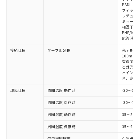
対応予定なし：EU RoHS指令（10物質）の
PSDI
以下の条件をお読みいただき、同意のうえ
非含有に非対応の商品で、対応品を出す予
フィック
ご利用ください。
定はありません。
リデュー
調査・確認中：EU RoHS指令（10物質）の
ミューテ
本サービスは、当社制御機器事業取扱
※1 中国RoHS○×表
非含有の対応状況を調査中または確認中の
相互干渉
商品の当社在庫状況および標準価格
PNP/NP
商品です。
(税抜)を提供させていただくもので
応答時間
「○」：最大均質材料含有率が中国RoHSの
非該当品：ライセンス料など無形物で、有
す。
基準値以下であることを示します。
害物質有無と関係のない商品です。
当社制御機器事業取扱商品の中には、
接続仕様
ケーブル延長
光同期時
「×」：最大均質材料含有率が中国RoHSの
仕入先様の事情により、非含有部品として
本サービスの対象外となる商品もある
100m以
基準値を超えていることを示します。
いたものが、含有品と判明した場合などや
当社は、これら貴社製品のうち、外国
有線同期
ことをご了承ください。
「－」：未確認です。当社販売部門へお問
むを得ず変更することがあります。
為替および外国貿易法に定める商品
と受光器
在庫状況および標準価格照会結果は、
い合わせください。
＊インテリ
（以下｢規制貨物等」という）を輸出
記載している更新日時点での社内デー
合、定格電
*EU RoHS指令（10物質）：
または国外への提供する場合は、日本
記
タに基づき作成されるものであり、閲
説明
鉛(Pb) 1000ppm以下、 水銀(Hg) 1000ppm以下、 カド
*中国RoHS10物質の基準値 (GB/T26572)：
国政府の輸出許可(または役務取引許
号
覧された時点での実際の在庫および標
ミウム(Cd) 100ppm以下、
Pb(鉛) :1000ppm、 Hg(水銀) : 1000ppm、 Cd(カドミウ
環境仕様
周囲温度 動作時
-30～5
可)を取得するなどの必要な手続きを
六価クロム(Cr(Ⅵ)) 1000ppm以下、ポリ臭化ビフェニル
ム) : 100ppm、
準価格とは異なる場合があることをご
類(PBB) 1000ppm以下、ポリ臭化ジフェニルエーテル類
Cr(Ⅵ)(六価クロム) : 1000ppm、 PBBs(ポリ臭化ビフェ
とります。
了承ください。
(PBDE) 1000ppm以下、フタル酸ビス(2-エチルヘキシ
周囲温度 保存時
-30～70
○
一定数以上の在庫あり
ニル類) : 1000ppm、 PBDEs(ポリ臭化ジフェニルエーテ
当社は規制貨物を破棄する場合は、完
ル) (DEHP)(別名：DOP) 1000ppm以下、フタル酸ブチ
正式な納期状況および標準価格はお客
ル類) : 1000ppm、
ルベンジル（BBP） 1000ppm以下、フタル酸ジブチル
全に破砕するなど、違法に輸出されな
DBP(フタル酸ジブチル) : 1000ppm、 DIBP(フタル酸ジ
様のお取引先、またはお客様担当のオ
周囲湿度 動作時
35～85
（DBP） 1000ppm以下、フタル酸ジイソブチル
イソブチル) : 1000ppm、 BBP(フタル酸ブチルベンジ
△
一定数には満たないが在庫あり
いよう必要な手段を講じます。
ムロン制御機器販売店・当社販売員に
(DIBP) 1000ppm以下
ル) : 1000ppm、
当社は貴社製品を、核兵器、ミサイ
但し、RoHS指令で産業用監視および制御機器に対する
DEHP(フタル酸ビス(2-エチルヘキシル)) : 1000ppm
周囲湿度 保存時
35～95%
ご相談ください。
適用除外項目は除く。
ル、化学兵器、生物兵器またはその他
－
在庫なし(最新の在庫状況につ
オムロン制御機器販売店や当社販売拠
フタル酸エステル類の４物質については閾値を超える意
武器並びにこれらの製造装置等に一切
使用周囲照度
白熱ランプ