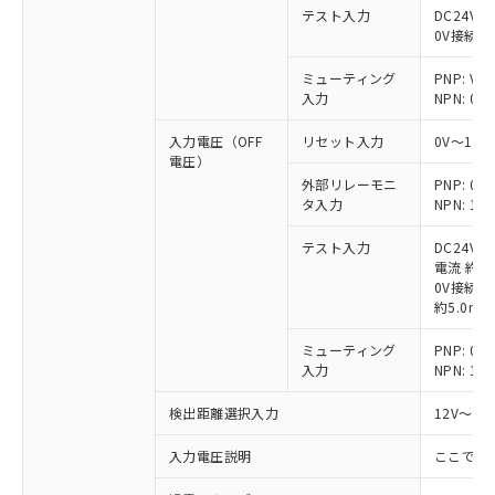
テスト入力
DC24V接
0V接続時
ミューティング
PNP: V
入力
NPN: 0
入力電圧（OFF
リセット入力
0V～1/
電圧）
外部リレーモニ
PNP: 
タ入力
NPN: 
テスト入力
DC24V
電流 約6.
0V接続時
約5.0mA
ミューティング
PNP: 
入力
NPN: 
検出距離選択入力
12V～V
入力電圧説明
ここでの