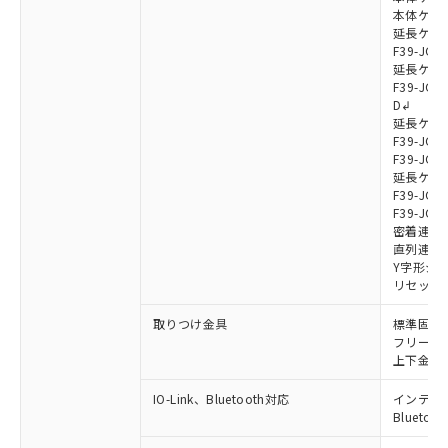
本体ケーブル
延長ケーブ
F39-JG7
延長ケーブ
F39-JG7
D↲
延長ケーブ
F39-JG1
F39-JG1
延長ケーブ
F39-JG1
F39-JG1
密着連結ケー
直列連結ケ
Y字形ジョ
リセットス
取りつけ金具
標準固定金具
フリーロケ
上下金具: F
IO-Link、Bluetooth対応
インテリジェ
Blueto