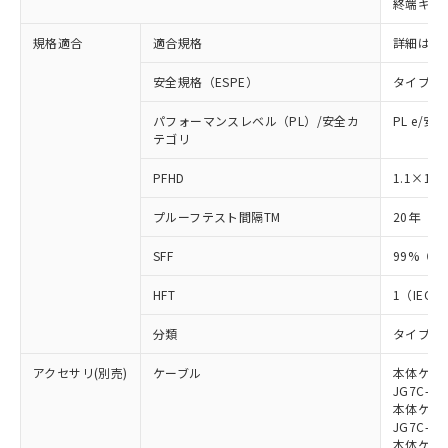
終端キャ
荷製品に未対応品が混在することから備考
欄に対応日を記載しておりました。
規格適合
適合規格
詳細はカ
既に当社にて対応品への在庫切替を完了
していることから、特段のことがない限
安全規格（ESPE）
タイプ4
り、2022年1月12日より割愛しておりま
す。
パフォーマンスレベル（PL）/安全カ
PL e/安
テゴリ
-8
PFHD
1.1×10
プルーフテスト間隔TM
20年（IE
SFF
99%（IE
HFT
1（IEC 6
分類
タイプB（I
アクセサリ(別売)
ケーブル
本体ケーブ
JG7C-L、
本体ケーブ
JG7C-D、
本体ケーブ