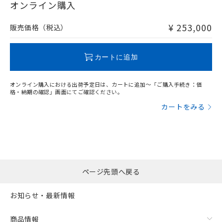
在庫等で未対応品が混在する可能性があります。
オンライン購入
非含有品が必要な際は、弊社営業部門もしくは販売店へお
問い合わせください。
¥ 253,000
販売価格（税込）
フリーロケーション金具（中間金具兼用）（形F39-LSGA）を
取り付ける場合:
この製品のRoHS/REACH対応状況ページへ
カートに追加
オンライン購入における出荷予定日は、カートに追加～「ご購入手続き：価
格・納期の確認」画面にてご確認ください。
カートをみる
ページ先頭へ戻る
お知らせ・最新情報
商品情報