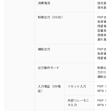
消費電流
投光器: 
受光器: 1
制御出力（OSSD）
PNPまた
負荷電流 
残留電圧 
容量負荷 
誘導負荷 
漏れ電流 P
補助出力
PNPまた
負荷電流 
残留電圧 
出力動作モード
制御出力:
力がON)
補助出力:
入力電圧（ON電
リセット入力
PNP: V
圧）
NPN: 0
外部リレーモニ
PNP: V
タ入力
NPN: 0