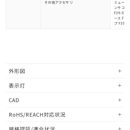
その他アクセサリ
ミューティ
ンサコネク
F39-S
ース F39
プ F39-
外形図
情報更新：2024/12/24
表示灯
背面取り付け時
情報更新：2024/12/24
CAD
標準金具（中間金具兼用）（形F39-LSGF）を取り付ける場
合:
投光器
ログイン/会員登録いただくと、CADデータをダウンロー
RoHS/REACH対応状況
ドすることができます。
情報更新：2026/7/29
規格認証/適合状況