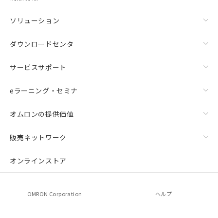
ソリューション
ダウンロードセンタ
サービスサポート
eラーニング・セミナ
オムロンの提供価値
上下金具（横穴2丸穴1）（形F39-LSGTB-SJ）と標準金具
（中間金具兼用）（形F39-LSGF）を取り付ける場合:
販売ネットワーク
オンラインストア
OMRON Corporation
ヘルプ