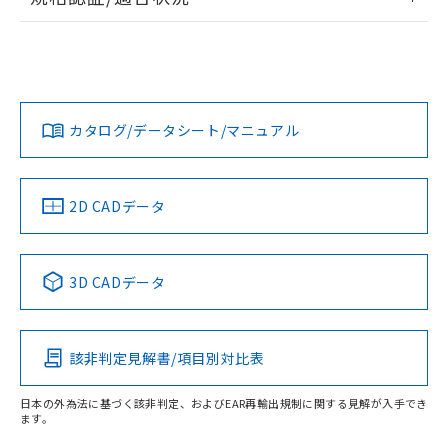
ログイン/会員登録
EU RoHS
注意事項・凡例
UL認証
CSA認証
CEマーキング
Yes
Yes
Yes
対応状況
対応予定月
※1
※2
ダウンロードデータをご利用いただく前に、以下を必ずお読
みください。
カタログ/データシート/マニュアル
対応済み
ソフトウェアの使用条件
LR型式承認
DNV型式承認
BV型式承認
KR型式承
（イギリス
（ノルウェー
（フランス
（韓国
船舶規格）
船舶規格）
船舶規格）
船舶規格
中国 RoHS
注意事項・凡例
2D CADデータ
No
No
No
No
中国 RoHS表
※1 ※2
3D CADデータ
この製品の規格認証/適合状況ページへ
Pb
Hg
Cd
Cr(VI)
その他の認証はこちらのページからご検索ください
該非判定見解書/項目別対比表
X
O
O
O
受光器
日本の外為法に基づく該非判定、およびEAR再輸出規制に関する見解が入手でき
ます。
"対応済み"や非含有の記載がされた商品であっても、流通