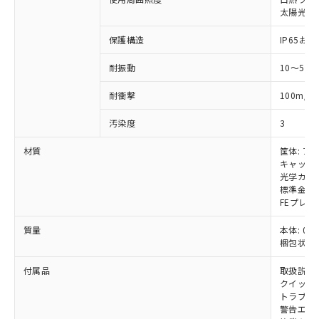
いては、お客様のお取引先、ま
図的な使用がないことを確認しています。
点は「
販売ネットワーク
」をご確認
※2 環境保護使用期限
太陽光: 受
使用いたしません。
たはお客様担当のオムロン制御
ください。
当社は、貴社製品を第三者に販売する
機器販売店・当社販売員にご確
在庫状況および標準価格結果を当社の
保護構造
IP65および
※2 対応予定月
「ｅ」：有害物質（10物質）のすべてが基
場合は、上記1、2および3の内容を当
認ください)
事前の承諾なく第三者に漏洩または開
準値以下であることを示します。
該第三者に通知します。また当社は、
示しないようお願いします。
耐振動
10～55
部品在庫の切り替え状況などにより、予定
「10」：通常の使用状況下において有害物
販売先および販売に係わる関係者が違
マイパーツ機能（部品リスト作成サー
空
受注生産機種、また在庫状況の
月が前後することがあります。
質が外部に漏えいし、環境に深刻な影響を
法に輸出するおそれがある場合は、取
ビス）をご利用いただくには、I-Web
白
情報を公開していない機種
2
耐衝撃
100m/s
及ぼさない年数を意味します。
り引きをいたしません。
メンバーズにご登録されている必要が
「－」：未確認です。当社販売部門へお問
あります。
汚染度
3
い合わせください。
お客様が当ウェブサイト上で当社にご
※3 非含有証明書ダウンロード
材質
筐体: ア
登録された部品リストについて、当社
キャップ:
および当社の共同利用者が、当社の製
下記の非含有証明書をダウンロードするこ
光学カバー
品・サービスに関するお客様との取
標準金具（
とができます。
合意する
キャンセル
引・商談に必要な範囲で利用すること
FEプレー
をご了承ください。
EU RoHS指令（10物質）の非含有証明書
※当社の共同利用者とは、
"個人情報
質量
本体: 0.6
51物質の非含有証明書（当社基準）
の共同利用に関して"
の「1.共同利
梱包状態: 
※本証明書は発行日時点で非含有を証明す
用者の範囲」に記載されている法人を
るもので、過去に遡って非含有を証明する
付属品
取扱説明
指します。
ものではありません。
クイックイ
また、RoHS指令のフタル酸エステル類４
トラブル
警告エリ
物質の対応では、対応完了までの期間は出