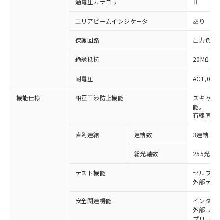
過電圧カテゴリ
Ⅱ
エリアビームインジケータ
あり
保護回路
出力負荷
絶縁抵抗
20MΩ以上
耐電圧
AC1,000
機能仕様
相互干渉防止機能
スキャン
能。
有線同期
直列連結
連結数
3連結ま
※1 対応状況
総光軸数
255光軸
対応済み：EU RoHS指令（10物質）の
非含有に対応した製品が提供可能な商品で
テスト機能
セルフテ
す。
外部テス
対応予定：EU RoHS指令（10物質）の非含
ご利用条件
有に対応した製品に切り替える予定のある
安全関連機能
インター
外部リレー
商品です。
プリリセ