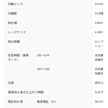
光軸ピッチ
10mm
光軸数
23光軸
検出幅
240mm
レンズサイズ
4.4W×3
検出距離
ロングモード
ショートモー
応答時間（標準
ON→OFF
光同期: 
モード）
有線同期: 
OFF→ON
光同期: 4
有線同期: 
光源
赤外LED 
電源投入後立ち上がり時間
3s以下
電気的仕様
電源電圧（Vs）
SELV/P