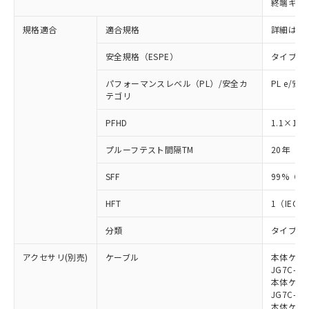
終端キャ
荷製品に未対応品が混在することから備考
欄に対応日を記載しておりました。
規格適合
適合規格
詳細はカ
既に当社にて対応品への在庫切替を完了
していることから、特段のことがない限
安全規格（ESPE）
タイプ4
り、2022年1月12日より割愛しておりま
す。
パフォーマンスレベル（PL）/安全カ
PL e/安
テゴリ
-8
PFHD
1.1×10
プルーフテスト間隔TM
20年（IE
SFF
99%（IE
HFT
1（IEC 6
分類
タイプB（I
アクセサリ(別売)
ケーブル
本体ケーブ
JG7C-L、
本体ケーブ
JG7C-D、
本体ケーブ