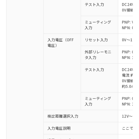
テスト入力
DC24V接
0V接続時
ミューティング
PNP: V
入力
NPN: 0
入力電圧（OFF
リセット入力
0V～1/
電圧）
外部リレーモニ
PNP: 
タ入力
NPN: 
テスト入力
DC24V
電流 約6.
0V接続時
約5.0mA
ミューティング
PNP: 
入力
NPN: 
検出距離選択入力
12V～V
入力電圧説明
ここでの