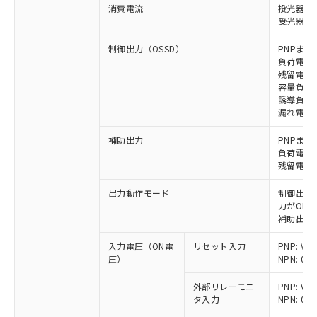
消費電流
投光器: 
受光器: 1
制御出力（OSSD）
PNPまた
負荷電流 
残留電圧 
容量負荷 
誘導負荷 
漏れ電流 P
補助出力
PNPまた
負荷電流 
残留電圧 
出力動作モード
制御出力:
力がON)
補助出力:
入力電圧（ON電
リセット入力
PNP: V
圧）
NPN: 0
外部リレーモニ
PNP: V
タ入力
NPN: 0