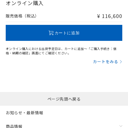
在庫等で未対応品が混在する可能性があります。
オンライン購入
非含有品が必要な際は、弊社営業部門もしくは販売店へお
問い合わせください。
¥ 116,600
販売価格（税込）
フリーロケーション金具（中間金具兼用）（形F39-LSGA）を
取り付ける場合:
この製品のRoHS/REACH対応状況ページへ
カートに追加
オンライン購入における出荷予定日は、カートに追加～「ご購入手続き：価
格・納期の確認」画面にてご確認ください。
カートをみる
ページ先頭へ戻る
お知らせ・最新情報
商品情報