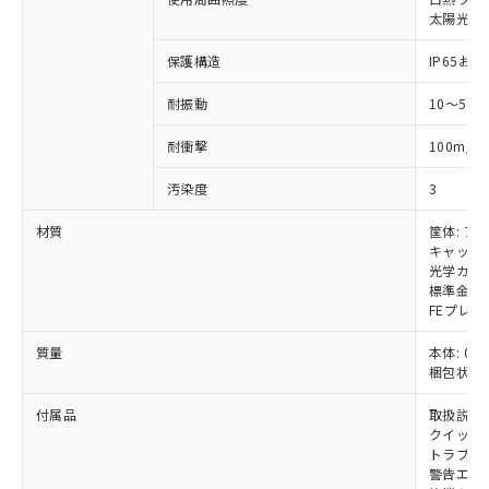
いては、お客様のお取引先、ま
図的な使用がないことを確認しています。
点は「
販売ネットワーク
」をご確認
※2 環境保護使用期限
太陽光: 受
使用いたしません。
たはお客様担当のオムロン制御
ください。
当社は、貴社製品を第三者に販売する
機器販売店・当社販売員にご確
在庫状況および標準価格結果を当社の
保護構造
IP65および
※2 対応予定月
「ｅ」：有害物質（10物質）のすべてが基
場合は、上記1、2および3の内容を当
認ください)
事前の承諾なく第三者に漏洩または開
準値以下であることを示します。
該第三者に通知します。また当社は、
示しないようお願いします。
耐振動
10～55
部品在庫の切り替え状況などにより、予定
「10」：通常の使用状況下において有害物
販売先および販売に係わる関係者が違
マイパーツ機能（部品リスト作成サー
空
受注生産機種、また在庫状況の
月が前後することがあります。
質が外部に漏えいし、環境に深刻な影響を
法に輸出するおそれがある場合は、取
ビス）をご利用いただくには、I-Web
白
情報を公開していない機種
2
耐衝撃
100m/s
及ぼさない年数を意味します。
り引きをいたしません。
メンバーズにご登録されている必要が
「－」：未確認です。当社販売部門へお問
あります。
汚染度
3
い合わせください。
お客様が当ウェブサイト上で当社にご
※3 非含有証明書ダウンロード
材質
筐体: ア
登録された部品リストについて、当社
キャップ:
および当社の共同利用者が、当社の製
下記の非含有証明書をダウンロードするこ
光学カバー
品・サービスに関するお客様との取
標準金具（
とができます。
合意する
キャンセル
引・商談に必要な範囲で利用すること
FEプレー
をご了承ください。
EU RoHS指令（10物質）の非含有証明書
※当社の共同利用者とは、
"個人情報
質量
本体: 0.4
51物質の非含有証明書（当社基準）
の共同利用に関して"
の「1.共同利
梱包状態: 
※本証明書は発行日時点で非含有を証明す
用者の範囲」に記載されている法人を
るもので、過去に遡って非含有を証明する
付属品
取扱説明
指します。
ものではありません。
クイックイ
また、RoHS指令のフタル酸エステル類４
トラブル
警告エリ
物質の対応では、対応完了までの期間は出