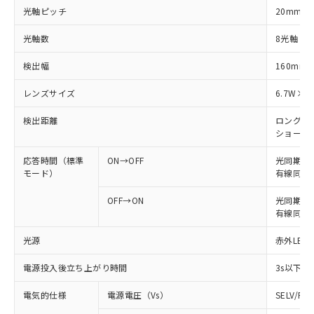
光軸ピッチ
20mm
光軸数
8光軸
検出幅
160mm
レンズサイズ
6.7W×4
検出距離
ロングモード
ショートモー
応答時間（標準
ON→OFF
光同期: 
モード）
有線同期: 
OFF→ON
光同期: 4
有線同期: 
光源
赤外LED 
電源投入後立ち上がり時間
3s以下
電気的仕様
電源電圧（Vs）
SELV/P