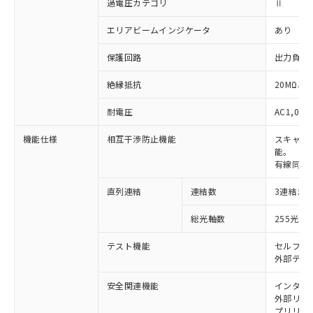
過電圧カテゴリ
Ⅱ
エリアビームインジケータ
あり
保護回路
出力負荷
絶縁抵抗
20MΩ以上
耐電圧
AC1,000
機能仕様
相互干渉防止機能
スキャン
能。
有線同期
直列連結
連結数
3連結ま
※1 対応状況
総光軸数
255光軸
対応済み：EU RoHS指令（10物質）の
非含有に対応した製品が提供可能な商品で
テスト機能
セルフテ
す。
外部テス
対応予定：EU RoHS指令（10物質）の非含
ご利用条件
有に対応した製品に切り替える予定のある
安全関連機能
インター
外部リレー
商品です。
プリリセ