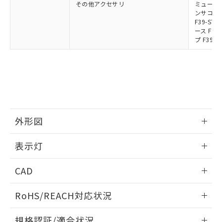
その他アクセサリ
ミューティ
ンサコネク
F39-S
ース F39
プ F39-
外形図
情報更新：2024/12/24
表示灯
背面取り付け時
情報更新：2024/12/24
CAD
標準金具（中間金具兼用）（形F39-LSGF）を取り付ける場
合:
投光器
ログイン/会員登録いただくと、CADデータをダウンロー
RoHS/REACH対応状況
ドすることができます。
情報更新：2026/7/29
規格認証/適合状況