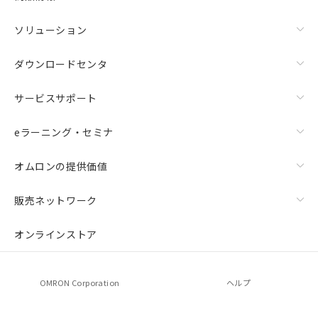
ソリューション
ダウンロードセンタ
サービスサポート
eラーニング・セミナ
オムロンの提供価値
上下金具（横穴2丸穴1）（形F39-LSGTB-SJ）と標準金具
（中間金具兼用）（形F39-LSGF）を取り付ける場合:
販売ネットワーク
オンラインストア
OMRON Corporation
ヘルプ