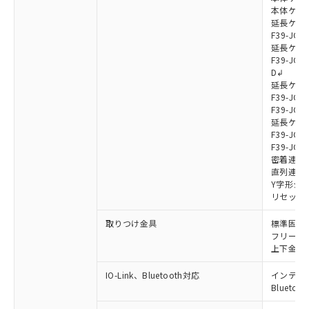
本体ケーブル
延長ケーブ
F39-JG7
延長ケーブ
F39-JG7
D↲
延長ケーブ
F39-JG1
F39-JG1
延長ケーブ
F39-JG1
F39-JG1
密着連結ケー
直列連結ケ
Y字形ジョ
リセットス
取りつけ金具
標準固定金具
フリーロケ
上下金具: F
IO-Link、Bluetooth対応
インテリジェ
Blueto