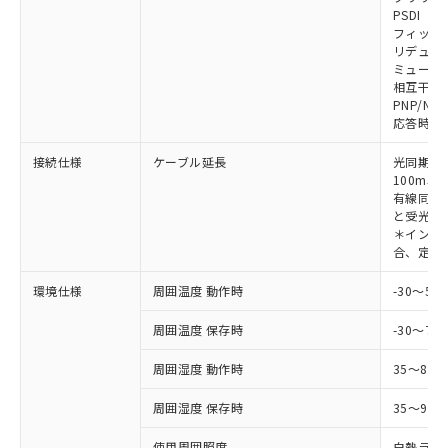
対応予定なし：EU RoHS指令（10物質）の
PSDI
以下の条件をお読みいただき、同意のうえ
非含有に非対応の商品で、対応品を出す予
フィック
ご利用ください。
定はありません。
リデュー
調査・確認中：EU RoHS指令（10物質）の
ミューテ
本サービスは、当社制御機器事業取扱
※1 中国RoHS○×表
非含有の対応状況を調査中または確認中の
相互干渉
商品の当社在庫状況および標準価格
PNP/NP
商品です。
(税抜)を提供させていただくもので
応答時間
「○」：最大均質材料含有率が中国RoHSの
非該当品：ライセンス料など無形物で、有
す。
基準値以下であることを示します。
害物質有無と関係のない商品です。
当社制御機器事業取扱商品の中には、
接続仕様
ケーブル延長
光同期時
「×」：最大均質材料含有率が中国RoHSの
仕入先様の事情により、非含有部品として
本サービスの対象外となる商品もある
100m以
基準値を超えていることを示します。
いたものが、含有品と判明した場合などや
当社は、これら貴社製品のうち、外国
有線同期
ことをご了承ください。
「－」：未確認です。当社販売部門へお問
むを得ず変更することがあります。
為替および外国貿易法に定める商品
と受光器
在庫状況および標準価格照会結果は、
い合わせください。
＊インテリ
（以下｢規制貨物等」という）を輸出
記載している更新日時点での社内デー
合、定格電
*EU RoHS指令（10物質）：
または国外への提供する場合は、日本
記
タに基づき作成されるものであり、閲
説明
鉛(Pb) 1000ppm以下、 水銀(Hg) 1000ppm以下、 カド
*中国RoHS10物質の基準値 (GB/T26572)：
国政府の輸出許可(または役務取引許
号
覧された時点での実際の在庫および標
ミウム(Cd) 100ppm以下、
Pb(鉛) :1000ppm、 Hg(水銀) : 1000ppm、 Cd(カドミウ
環境仕様
周囲温度 動作時
-30～5
可)を取得するなどの必要な手続きを
六価クロム(Cr(Ⅵ)) 1000ppm以下、ポリ臭化ビフェニル
ム) : 100ppm、
準価格とは異なる場合があることをご
類(PBB) 1000ppm以下、ポリ臭化ジフェニルエーテル類
Cr(Ⅵ)(六価クロム) : 1000ppm、 PBBs(ポリ臭化ビフェ
とります。
了承ください。
(PBDE) 1000ppm以下、フタル酸ビス(2-エチルヘキシ
周囲温度 保存時
-30～70
○
一定数以上の在庫あり
ニル類) : 1000ppm、 PBDEs(ポリ臭化ジフェニルエーテ
当社は規制貨物を破棄する場合は、完
ル) (DEHP)(別名：DOP) 1000ppm以下、フタル酸ブチ
正式な納期状況および標準価格はお客
ル類) : 1000ppm、
ルベンジル（BBP） 1000ppm以下、フタル酸ジブチル
全に破砕するなど、違法に輸出されな
DBP(フタル酸ジブチル) : 1000ppm、 DIBP(フタル酸ジ
様のお取引先、またはお客様担当のオ
周囲湿度 動作時
35～85
（DBP） 1000ppm以下、フタル酸ジイソブチル
イソブチル) : 1000ppm、 BBP(フタル酸ブチルベンジ
△
一定数には満たないが在庫あり
いよう必要な手段を講じます。
ムロン制御機器販売店・当社販売員に
(DIBP) 1000ppm以下
ル) : 1000ppm、
当社は貴社製品を、核兵器、ミサイ
但し、RoHS指令で産業用監視および制御機器に対する
DEHP(フタル酸ビス(2-エチルヘキシル)) : 1000ppm
周囲湿度 保存時
35～95%
ご相談ください。
適用除外項目は除く。
ル、化学兵器、生物兵器またはその他
－
在庫なし(最新の在庫状況につ
オムロン制御機器販売店や当社販売拠
フタル酸エステル類の４物質については閾値を超える意
武器並びにこれらの製造装置等に一切
使用周囲照度
白熱ランプ