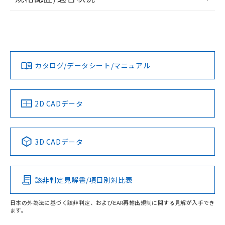
ログイン/会員登録
EU RoHS
注意事項・凡例
UL認証
CSA認証
CEマーキング
Yes
Yes
Yes
対応状況
対応予定月
※1
※2
ダウンロードデータをご利用いただく前に、以下を必ずお読
みください。
カタログ/データシート/マニュアル
対応済み
ソフトウェアの使用条件
LR型式承認
DNV型式承認
BV型式承認
KR型式承
（イギリス
（ノルウェー
（フランス
（韓国
船舶規格）
船舶規格）
船舶規格）
船舶規格
中国 RoHS
注意事項・凡例
2D CADデータ
No
No
No
No
中国 RoHS表
※1 ※2
3D CADデータ
この製品の規格認証/適合状況ページへ
Pb
Hg
Cd
Cr(VI)
その他の認証はこちらのページからご検索ください
該非判定見解書/項目別対比表
X
O
O
O
受光器
日本の外為法に基づく該非判定、およびEAR再輸出規制に関する見解が入手でき
ます。
"対応済み"や非含有の記載がされた商品であっても、流通