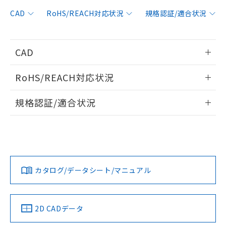
ご利用条件
有に対応した製品に切り替える予定のある
CAD
RoHS/REACH対応状況
規格認証/適合状況
商品です。
対応予定なし：EU RoHS指令（10物質）の
以下の条件をお読みいただき、同意のうえ
非含有に非対応の商品で、対応品を出す予
ご利用ください。
定はありません。
CAD
調査・確認中：EU RoHS指令（10物質）の
本サービスは、当社制御機器事業取扱
※1 中国RoHS○×表
非含有の対応状況を調査中または確認中の
情報更新：2021/7/19
商品の当社在庫状況および標準価格
RoHS/REACH対応状況
商品です。
(税抜)を提供させていただくもので
「○」：最大均質材料含有率が中国RoHSの
非該当品：ライセンス料など無形物で、有
ログイン/会員登録いただくと、CADデータをダウンロー
す。
情報更新：2026/7/29
基準値以下であることを示します。
害物質有無と関係のない商品です。
規格認証/適合状況
ドすることができます。
当社制御機器事業取扱商品の中には、
「×」：最大均質材料含有率が中国RoHSの
仕入先様の事情により、非含有部品として
本サービスの対象外となる商品もある
EU RoHS
注意事項・凡例
基準値を超えていることを示します。
F39-PTGについての規格認証/適合状況については、「カスタ
いたものが、含有品と判明した場合などや
当社は、これら貴社製品のうち、外国
ことをご了承ください。
「－」：未確認です。当社販売部門へお問
マーサポートセンタ お客様相談室」または貴社担当オムロン
むを得ず変更することがあります。
為替および外国貿易法に定める商品
在庫状況および標準価格照会結果は、
ログイン/会員登録
い合わせください。
営業員または販売店にお問い合わせください。
（以下｢規制貨物等」という）を輸出
記載している更新日時点での社内デー
対応状況
対応予定月
※1
※2
*EU RoHS指令（10物質）：
または国外への提供する場合は、日本
記
タに基づき作成されるものであり、閲
説明
鉛(Pb) 1000ppm以下、 水銀(Hg) 1000ppm以下、 カド
*中国RoHS10物質の基準値 (GB/T26572)：
国政府の輸出許可(または役務取引許
お問い合わせ
号
覧された時点での実際の在庫および標
ミウム(Cd) 100ppm以下、
カタログ/データシート/マニュアル
Pb(鉛) :1000ppm、 Hg(水銀) : 1000ppm、 Cd(カドミウ
対応済み
可)を取得するなどの必要な手続きを
六価クロム(Cr(Ⅵ)) 1000ppm以下、ポリ臭化ビフェニル
ダウンロードデータをご利用いただく前に、以下を必ずお読
ム) : 100ppm、
準価格とは異なる場合があることをご
類(PBB) 1000ppm以下、ポリ臭化ジフェニルエーテル類
Cr(Ⅵ)(六価クロム) : 1000ppm、 PBBs(ポリ臭化ビフェ
とります。
みください。
了承ください。
(PBDE) 1000ppm以下、フタル酸ビス(2-エチルヘキシ
○
一定数以上の在庫あり
ニル類) : 1000ppm、 PBDEs(ポリ臭化ジフェニルエーテ
当社は規制貨物を破棄する場合は、完
ソフトウェアの使用条件
ル) (DEHP)(別名：DOP) 1000ppm以下、フタル酸ブチ
正式な納期状況および標準価格はお客
ル類) : 1000ppm、
中国 RoHS
注意事項・凡例
ルベンジル（BBP） 1000ppm以下、フタル酸ジブチル
2D CADデータ
全に破砕するなど、違法に輸出されな
DBP(フタル酸ジブチル) : 1000ppm、 DIBP(フタル酸ジ
様のお取引先、またはお客様担当のオ
（DBP） 1000ppm以下、フタル酸ジイソブチル
イソブチル) : 1000ppm、 BBP(フタル酸ブチルベンジ
△
一定数には満たないが在庫あり
いよう必要な手段を講じます。
ムロン制御機器販売店・当社販売員に
(DIBP) 1000ppm以下
ル) : 1000ppm、