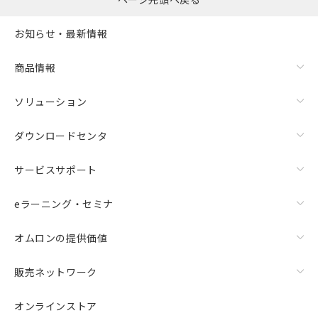
また、RoHS指令のフタル酸エステル類４
物質の対応では、対応完了までの期間は出
お知らせ・最新情報
荷製品に未対応品が混在することから備考
欄に対応日を記載しておりました。
商品情報
既に当社にて対応品への在庫切替を完了
していることから、特段のことがない限
ソリューション
り、2022年1月12日より割愛しておりま
す。
ダウンロードセンタ
サービスサポート
eラーニング・セミナ
オムロンの提供価値
販売ネットワーク
オンラインストア