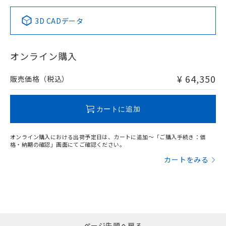
当社は貴社製品を、核兵器、ミサイ
但し、RoHS指令で産業用監視および制御機器に対する
DEHP(フタル酸ビス(2-エチルヘキシル)) : 1000ppm
ご相談ください。
適用除外項目は除く。
中国 RoHS表
※1 ※2
ル、化学兵器、生物兵器またはその他
－
在庫なし(最新の在庫状況につ
オムロン制御機器販売店や当社販売拠
フタル酸エステル類の４物質については閾値を超える意
3D CADデータ
武器並びにこれらの製造装置等に一切
いては、お客様のお取引先、ま
図的な使用がないことを確認しています。
点は「
販売ネットワーク
」をご確認
Pb
※2 環境保護使用期限
Hg
Cd
Cr(VI)
使用いたしません。
たはお客様担当のオムロン制御
ください。
当社は、貴社製品を第三者に販売する
機器販売店・当社販売員にご確
在庫状況および標準価格結果を当社の
オンライン購入
※2 対応予定月
「ｅ」：有害物質（10物質）のすべてが基
場合は、上記1、2および3の内容を当
認ください)
事前の承諾なく第三者に漏洩または開
O
O
O
O
準値以下であることを示します。
該第三者に通知します。また当社は、
示しないようお願いします。
部品在庫の切り替え状況などにより、予定
「10」：通常の使用状況下において有害物
¥ 64,350
販売先および販売に係わる関係者が違
販売価格（税込）
マイパーツ機能（部品リスト作成サー
空
受注生産機種、また在庫状況の
月が前後することがあります。
質が外部に漏えいし、環境に深刻な影響を
法に輸出するおそれがある場合は、取
ビス）をご利用いただくには、I-Web
白
情報を公開していない機種
"対応済み"や非含有の記載がされた商品であっても、流通
及ぼさない年数を意味します。
り引きをいたしません。
メンバーズにご登録されている必要が
在庫等で未対応品が混在する可能性があります。
「－」：未確認です。当社販売部門へお問
カートに追加
あります。
非含有品が必要な際は、弊社営業部門もしくは販売店へお
い合わせください。
お客様が当ウェブサイト上で当社にご
問い合わせください。
※3 非含有証明書ダウンロード
登録された部品リストについて、当社
オンライン購入における出荷予定日は、カートに追加～「ご購入手続き：価
および当社の共同利用者が、当社の製
格・納期の確認」画面にてご確認ください。
下記の非含有証明書をダウンロードするこ
品・サービスに関するお客様との取
この製品のRoHS/REACH対応状況ページへ
カートをみる
とができます。
合意する
キャンセル
引・商談に必要な範囲で利用すること
をご了承ください。
EU RoHS指令（10物質）の非含有証明書
※当社の共同利用者とは、
"個人情報
51物質の非含有証明書（当社基準）
の共同利用に関して"
の「1.共同利
※本証明書は発行日時点で非含有を証明す
用者の範囲」に記載されている法人を
るもので、過去に遡って非含有を証明する
指します。
ものではありません。
ページ先頭へ戻る