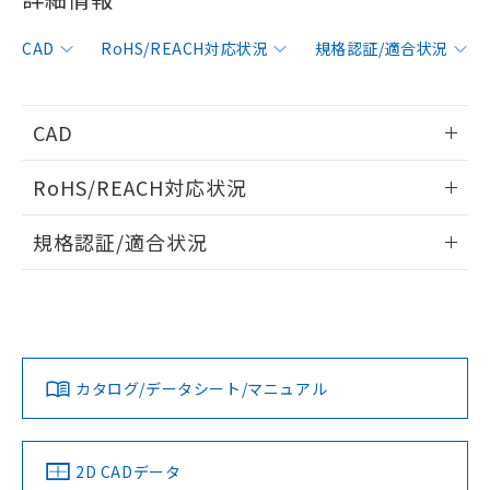
非含有に対応した製品が提供可能な商品で
す。
CAD
RoHS/REACH対応状況
規格認証/適合状況
対応予定：EU RoHS指令（10物質）の非含
ご利用条件
有に対応した製品に切り替える予定のある
商品です。
対応予定なし：EU RoHS指令（10物質）の
CAD
以下の条件をお読みいただき、同意のうえ
非含有に非対応の商品で、対応品を出す予
ご利用ください。
定はありません。
情報更新：2014/10/14
RoHS/REACH対応状況
調査・確認中：EU RoHS指令（10物質）の
本サービスは、当社制御機器事業取扱
※1 中国RoHS○×表
非含有の対応状況を調査中または確認中の
ログイン/会員登録いただくと、CADデータをダウンロー
情報更新：2026/7/29
商品の当社在庫状況および標準価格
規格認証/適合状況
商品です。
ドすることができます。
(税抜)を提供させていただくもので
「○」：最大均質材料含有率が中国RoHSの
非該当品：ライセンス料など無形物で、有
す。
EU RoHS
注意事項・凡例
F39-JG5B-Dについての規格認証/適合状況については、「カ
基準値以下であることを示します。
害物質有無と関係のない商品です。
当社制御機器事業取扱商品の中には、
スタマーサポートセンタ お客様相談室」または貴社担当オム
「×」：最大均質材料含有率が中国RoHSの
仕入先様の事情により、非含有部品として
本サービスの対象外となる商品もある
ログイン/会員登録
ロン営業員または販売店にお問い合わせください。
基準値を超えていることを示します。
いたものが、含有品と判明した場合などや
当社は、これら貴社製品のうち、外国
ことをご了承ください。
対応状況
対応予定月
※1
※2
「－」：未確認です。当社販売部門へお問
むを得ず変更することがあります。
為替および外国貿易法に定める商品
在庫状況および標準価格照会結果は、
い合わせください。
（以下｢規制貨物等」という）を輸出
お問い合わせ
カタログ/データシート/マニュアル
記載している更新日時点での社内デー
対応済み
*EU RoHS指令（10物質）：
または国外への提供する場合は、日本
ダウンロードデータをご利用いただく前に、以下を必ずお読
記
タに基づき作成されるものであり、閲
説明
鉛(Pb) 1000ppm以下、 水銀(Hg) 1000ppm以下、 カド
*中国RoHS10物質の基準値 (GB/T26572)：
国政府の輸出許可(または役務取引許
みください。
号
覧された時点での実際の在庫および標
ミウム(Cd) 100ppm以下、
Pb(鉛) :1000ppm、 Hg(水銀) : 1000ppm、 Cd(カドミウ
可)を取得するなどの必要な手続きを
六価クロム(Cr(Ⅵ)) 1000ppm以下、ポリ臭化ビフェニル
ソフトウェアの使用条件
ム) : 100ppm、
準価格とは異なる場合があることをご
中国 RoHS
注意事項・凡例
類(PBB) 1000ppm以下、ポリ臭化ジフェニルエーテル類
2D CADデータ
Cr(Ⅵ)(六価クロム) : 1000ppm、 PBBs(ポリ臭化ビフェ
とります。
了承ください。
(PBDE) 1000ppm以下、フタル酸ビス(2-エチルヘキシ
○
一定数以上の在庫あり
ニル類) : 1000ppm、 PBDEs(ポリ臭化ジフェニルエーテ