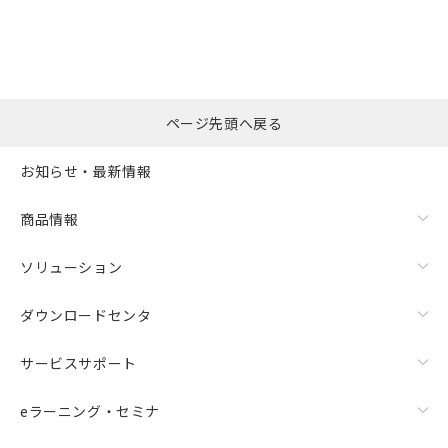
の共同利用に関して"
の「1.共同利
※本証明書は発行日時点で非含有を証明す
用者の範囲」に記載されている法人を
るもので、過去に遡って非含有を証明する
指します。
ものではありません。
また、RoHS指令のフタル酸エステル類４
物質の対応では、対応完了までの期間は出
荷製品に未対応品が混在することから備考
ページ先頭へ戻る
欄に対応日を記載しておりました。
既に当社にて対応品への在庫切替を完了
お知らせ・最新情報
していることから、特段のことがない限
り、2022年1月12日より割愛しておりま
商品情報
す。
ソリューション
ダウンロードセンタ
サービスサポート
eラーニング・セミナ