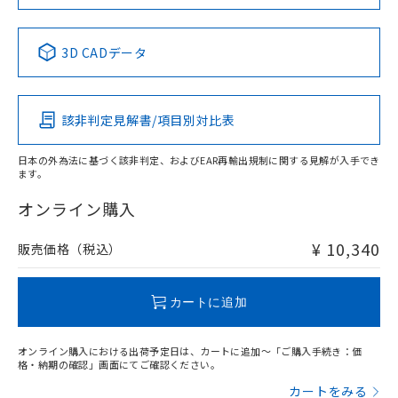
当社は規制貨物を破棄する場合は、完
ル) (DEHP)(別名：DOP) 1000ppm以下、フタル酸ブチ
正式な納期状況および標準価格はお客
ル類) : 1000ppm、
ルベンジル（BBP） 1000ppm以下、フタル酸ジブチル
全に破砕するなど、違法に輸出されな
DBP(フタル酸ジブチル) : 1000ppm、 DIBP(フタル酸ジ
様のお取引先、またはお客様担当のオ
（DBP） 1000ppm以下、フタル酸ジイソブチル
イソブチル) : 1000ppm、 BBP(フタル酸ブチルベンジ
中国 RoHS表
△
一定数には満たないが在庫あり
※1 ※2
いよう必要な手段を講じます。
ムロン制御機器販売店・当社販売員に
(DIBP) 1000ppm以下
ル) : 1000ppm、
3D CADデータ
当社は貴社製品を、核兵器、ミサイ
但し、RoHS指令で産業用監視および制御機器に対する
DEHP(フタル酸ビス(2-エチルヘキシル)) : 1000ppm
ご相談ください。
Pb
Hg
Cd
Cr(VI)
適用除外項目は除く。
ル、化学兵器、生物兵器またはその他
－
在庫なし(最新の在庫状況につ
オムロン制御機器販売店や当社販売拠
フタル酸エステル類の４物質については閾値を超える意
武器並びにこれらの製造装置等に一切
いては、お客様のお取引先、ま
図的な使用がないことを確認しています。
点は「
販売ネットワーク
」をご確認
※2 環境保護使用期限
使用いたしません。
該非判定見解書/項目別対比表
たはお客様担当のオムロン制御
ください。
X
O
O
O
当社は、貴社製品を第三者に販売する
機器販売店・当社販売員にご確
在庫状況および標準価格結果を当社の
※2 対応予定月
「ｅ」：有害物質（10物質）のすべてが基
場合は、上記1、2および3の内容を当
認ください)
事前の承諾なく第三者に漏洩または開
日本の外為法に基づく該非判定、およびEAR再輸出規制に関する見解が入手でき
準値以下であることを示します。
該第三者に通知します。また当社は、
ます。
示しないようお願いします。
"対応済み"や非含有の記載がされた商品であっても、流通
部品在庫の切り替え状況などにより、予定
「10」：通常の使用状況下において有害物
販売先および販売に係わる関係者が違
マイパーツ機能（部品リスト作成サー
空
受注生産機種、また在庫状況の
在庫等で未対応品が混在する可能性があります。
オンライン購入
月が前後することがあります。
質が外部に漏えいし、環境に深刻な影響を
法に輸出するおそれがある場合は、取
ビス）をご利用いただくには、I-Web
白
情報を公開していない機種
非含有品が必要な際は、弊社営業部門もしくは販売店へお
及ぼさない年数を意味します。
り引きをいたしません。
メンバーズにご登録されている必要が
問い合わせください。
「－」：未確認です。当社販売部門へお問
¥ 10,340
販売価格（税込）
あります。
い合わせください。
お客様が当ウェブサイト上で当社にご
※3 非含有証明書ダウンロード
この製品のRoHS/REACH対応状況ページへ
登録された部品リストについて、当社
カートに追加
および当社の共同利用者が、当社の製
下記の非含有証明書をダウンロードするこ
品・サービスに関するお客様との取
とができます。
合意する
キャンセル
引・商談に必要な範囲で利用すること
オンライン購入における出荷予定日は、カートに追加～「ご購入手続き：価
をご了承ください。
格・納期の確認」画面にてご確認ください。
EU RoHS指令（10物質）の非含有証明書
※当社の共同利用者とは、
"個人情報
カートをみる
51物質の非含有証明書（当社基準）